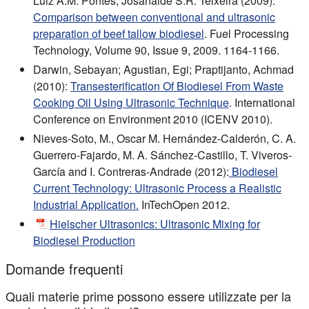
Luiz A.M. Pontes, Josanaide S.R. Teixeira (2009):
Comparison between conventional and ultrasonic
preparation of beef tallow biodiesel
. Fuel Processing
Technology, Volume 90, Issue 9, 2009. 1164-1166.
Darwin, Sebayan; Agustian, Egi; Praptijanto, Achmad
(2010):
Transesterification Of Biodiesel From Waste
Cooking Oil Using Ultrasonic Technique
. International
Conference on Environment 2010 (ICENV 2010).
Nieves-Soto, M., Oscar M. Hernández-Calderón, C. A.
Guerrero-Fajardo, M. A. Sánchez-Castillo, T. Viveros-
García and I. Contreras-Andrade (2012):
Biodiesel
Current Technology: Ultrasonic Process a Realistic
Industrial Application.
InTechOpen 2012.
Hielscher Ultrasonics: Ultrasonic Mixing for
Biodiesel Production
Domande frequenti
Quali materie prime possono essere utilizzate per la