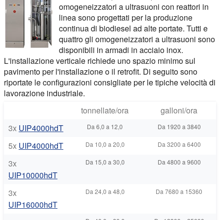
omogeneizzatori a ultrasuoni con reattori in
linea sono progettati per la produzione
continua di biodiesel ad alte portate. Tutti e
quattro gli omogeneizzatori a ultrasuoni sono
disponibili in armadi in acciaio inox.
L'installazione verticale richiede uno spazio minimo sul
pavimento per l'installazione o il retrofit. Di seguito sono
riportate le configurazioni consigliate per le tipiche velocità di
lavorazione industriale.
tonnellate/ora
galloni/ora
3x
UIP4000hdT
Da 6,0 a 12,0
Da 1920 a 3840
5x
UIP4000hdT
Da 10,0 a 20,0
Da 3200 a 6400
3x
Da 15,0 a 30,0
Da 4800 a 9600
UIP10000hdT
3x
Da 24,0 a 48,0
Da 7680 a 15360
UIP16000hdT