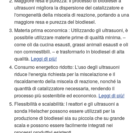
Maggiore resa e purezza:
Il processo di biodiesel a
ultrasuoni migliora la dispersione del catalizzatore e
l'omogeneità della miscela di reazione, portando a una
maggiore resa e purezza del biodiesel.
Materia prima economica :
Utilizzando gli ultrasuoni, è
possibile utilizzare materie prime di qualità minima. –
come oli da cucina esausti, grassi animali esausti e oli
non commestibili. – e trasformarlo in biodiesel di alta
qualità.
Leggi di più!
Consumo energetico ridotto:
L'uso degli ultrasuoni
riduce l'energia richiesta per la miscelazione e il
riscaldamento della miscela di reazione, nonché la
quantità di catalizzatore necessaria, rendendo il
processo più sostenibile ed economico.
Leggi di più!
Flessibilità e scalabilità:
I reattori e gli ultrasuoni a
sonda Hielscher possono essere utilizzati per la
produzione di biodiesel sia su piccola che su grande
scala e possono essere facilmente integrati nei
processi produttivi esistenti.