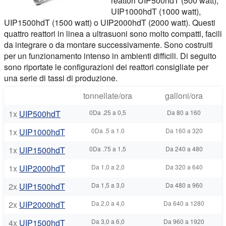
reattori UIP500hdT (500 watt),
UIP1000hdT (1000 watt),
UIP1500hdT (1500 watt) o UIP2000hdT (2000 watt). Questi
quattro reattori in linea a ultrasuoni sono molto compatti, facili
da integrare o da montare successivamente. Sono costruiti
per un funzionamento intenso in ambienti difficili. Di seguito
sono riportate le configurazioni dei reattori consigliate per
una serie di tassi di produzione.
tonnellate/ora
galloni/ora
1x
UIP500hdT
0Da .25 a 0,5
Da 80 a 160
1x
UIP1000hdT
0Da .5 a 1.0
Da 160 a 320
1x
UIP1500hdT
0Da .75 a 1,5
Da 240 a 480
1x
UIP2000hdT
Da 1,0 a 2,0
Da 320 a 640
2x
UIP1500hdT
Da 1,5 a 3,0
Da 480 a 960
2x
UIP2000hdT
Da 2,0 a 4,0
Da 640 a 1280
4x
UIP1500hdT
Da 3,0 a 6,0
Da 960 a 1920