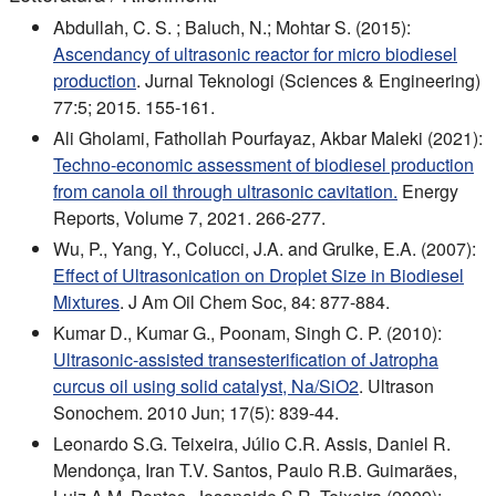
Abdullah, C. S. ; Baluch, N.; Mohtar S. (2015):
Ascendancy of ultrasonic reactor for micro biodiesel
production
. Jurnal Teknologi (Sciences & Engineering)
77:5; 2015. 155-161.
Ali Gholami, Fathollah Pourfayaz, Akbar Maleki (2021):
Techno-economic assessment of biodiesel production
from canola oil through ultrasonic cavitation.
Energy
Reports, Volume 7, 2021. 266-277.
Wu, P., Yang, Y., Colucci, J.A. and Grulke, E.A. (2007):
Effect of Ultrasonication on Droplet Size in Biodiesel
Mixtures
. J Am Oil Chem Soc, 84: 877-884.
Kumar D., Kumar G., Poonam, Singh C. P. (2010):
Ultrasonic-assisted transesterification of Jatropha
curcus oil using solid catalyst, Na/SiO2
. Ultrason
Sonochem. 2010 Jun; 17(5): 839-44.
Leonardo S.G. Teixeira, Júlio C.R. Assis, Daniel R.
Mendonça, Iran T.V. Santos, Paulo R.B. Guimarães,