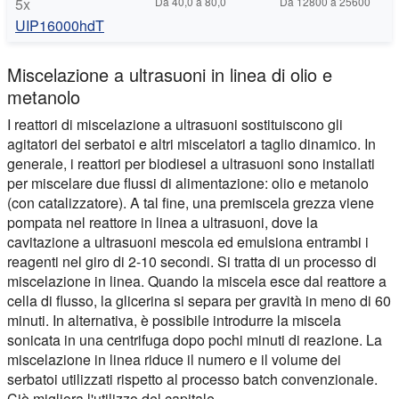
5x
Da 40,0 a 80,0
Da 12800 a 25600
UIP16000hdT
Miscelazione a ultrasuoni in linea di olio e
metanolo
I reattori di miscelazione a ultrasuoni sostituiscono gli
agitatori dei serbatoi e altri miscelatori a taglio dinamico. In
generale, i reattori per biodiesel a ultrasuoni sono installati
per miscelare due flussi di alimentazione: olio e metanolo
(con catalizzatore). A tal fine, una premiscela grezza viene
pompata nel reattore in linea a ultrasuoni, dove la
cavitazione a ultrasuoni mescola ed emulsiona entrambi i
reagenti nel giro di 2-10 secondi. Si tratta di un processo di
miscelazione in linea. Quando la miscela esce dal reattore a
cella di flusso, la glicerina si separa per gravità in meno di 60
minuti. In alternativa, è possibile introdurre la miscela
sonicata in una centrifuga dopo pochi minuti di reazione. La
miscelazione in linea riduce il numero e il volume dei
serbatoi utilizzati rispetto al processo batch convenzionale.
Ciò migliora l'utilizzo del capitale.