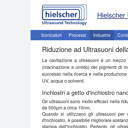
Hielscher 
Sonicatori
Processi
Industrie
Cont
Riduzione ad Ultrasuoni dell
La cavitazione a ultrasuoni è un mezzo 
(macinazione a umido) dei pigmenti di inch
successo nella ricerca e nella produzione i
UV, acqua o solventi.
Inchiostri a getto d'inchiostro nan
Gli ultrasuoni sono molto efficaci nella rid
da 500µm a circa 10nm.
Quando si utilizzano gli ultrasuoni per d
d'inchiostro, è possibile migliorare sostan
stampa dell'inchiostro. Pertanto, gli ult