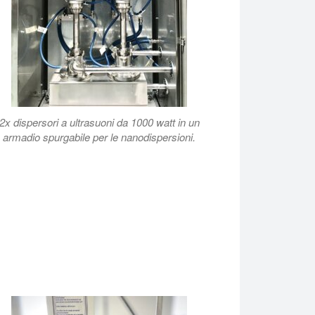
ontenenti nanoparticelle e pigmenti di dimensioni nanometriche. I 
2x dispersori a ultrasuoni da 1000 watt in un
armadio spurgabile per le nanodispersioni.