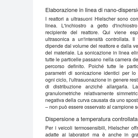
Elaborazione in linea di nano-dispersio
I reattori a ultrasuoni Hielscher sono co
linea. L'inchiostro a getto d'inchios
recipiente del reattore. Qui viene esp
ultrasonica a un'intensità controllata. I
dipende dal volume del reattore e dalla ve
del materiale. La sonicazione in linea el
tutte le particelle passano nella camera d
percorso definito. Poiché tutte le part
parametri di sonicazione identici per l
ogni ciclo, l'ultrasuonazione in genere res
di distribuzione anziché allargarla. L
granulometriche relativamente simmetri
negativa della curva causata da uno sposta
– non può essere osservato al campione s
Dispersione a temperatura controllat
Per i veicoli termosensibili, Hielscher off
adatte ai laboratori ma è anche in gra