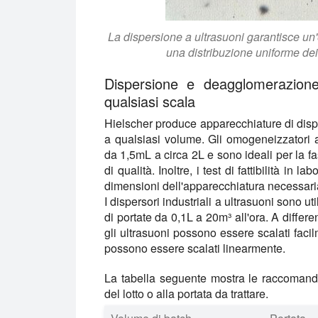
La dispersione a ultrasuoni garantisce un'
una distribuzione uniforme dei
Dispersione e deagglomerazione 
qualsiasi scala
Hielscher produce apparecchiature di disper
a qualsiasi volume. Gli omogeneizzatori a 
da 1,5mL a circa 2L e sono ideali per la fa
di qualità. Inoltre, i test di fattibilità in
dimensioni dell'apparecchiatura necessari
I dispersori industriali a ultrasuoni sono ut
di portate da 0,1L a 20m³ all'ora. A differ
gli ultrasuoni possono essere scalati facil
possono essere scalati linearmente.
La tabella seguente mostra le raccomanda
del lotto o alla portata da trattare.