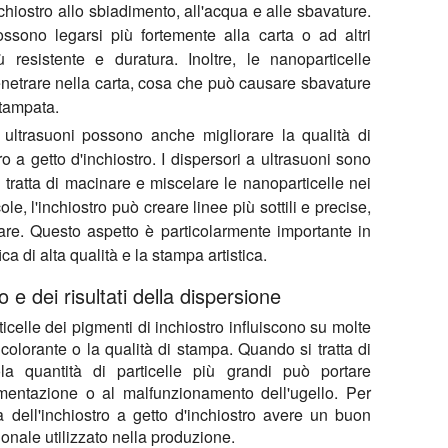
nchiostro allo sbiadimento, all'acqua e alle sbavature.
ssono legarsi più fortemente alla carta o ad altri
 resistente e duratura. Inoltre, le nanoparticelle
enetrare nella carta, cosa che può causare sbavature
stampata.
a ultrasuoni possono anche migliorare la qualità di
ro a getto d'inchiostro. I dispersori a ultrasuoni sono
 tratta di macinare e miscelare le nanoparticelle nei
ole, l'inchiostro può creare linee più sottili e precise,
are. Questo aspetto è particolarmente importante in
a di alta qualità e la stampa artistica.
 e dei risultati della dispersione
icelle dei pigmenti di inchiostro influiscono su molte
 colorante o la qualità di stampa. Quando si tratta di
la quantità di particelle più grandi può portare
edimentazione o al malfunzionamento dell'ugello. Per
 dell'inchiostro a getto d'inchiostro avere un buon
onale utilizzato nella produzione.