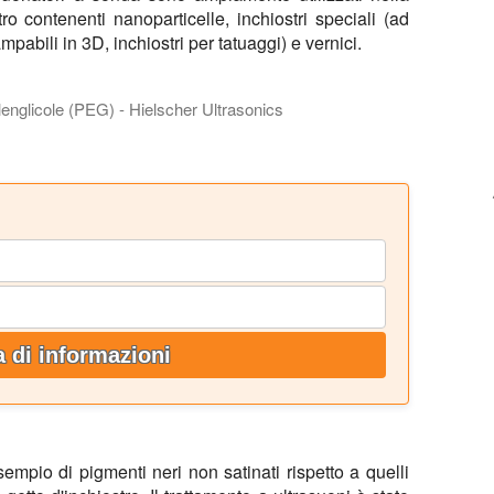
ro contenenti nanoparticelle, inchiostri speciali (ad
ampabili in 3D, inchiostri per tatuaggi) e vernici.
lenglicole (PEG) - Hielscher Ultrasonics
ata per produrre inchiostri a getto d'inchiostro di alta qualità c
a di informazioni
esempio di pigmenti neri non satinati rispetto a quelli