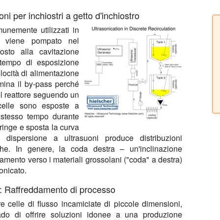
ni per inchiostri a getto d'inchiostro
munemente utilizzati in
tro viene pompato nel
osto alla cavitazione
l tempo di esposizione
locità di alimentazione
imina il by-pass perché
el reattore seguendo un
icelle sono esposte a
o stesso tempo durante
tringe e sposta la curva
a dispersione a ultrasuoni produce distribuzioni
che. In genere, la coda destra – un'inclinazione
mento verso i materiali grossolani ("coda" a destra)
onicato.
a: Raffreddamento di processo
re celle di flusso incamiciate di piccole dimensioni,
do di offrire soluzioni idonee a una produzione