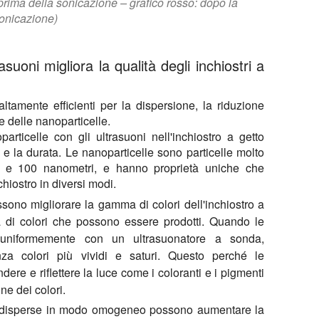
: prima della sonicazione – grafico rosso: dopo la
onicazione)
suoni migliora la qualità degli inchiostri a
altamente efficienti per la dispersione, la riduzione
e delle nanoparticelle.
articelle con gli ultrasuoni nell'inchiostro a getto
 e la durata. Le nanoparticelle sono particelle molto
1 e 100 nanometri, e hanno proprietà uniche che
chiostro in diversi modi.
ssono migliorare la gamma di colori dell'inchiostro a
a di colori che possono essere prodotti. Quando le
 uniformemente con un ultrasuonatore a sonda,
nza colori più vividi e saturi. Questo perché le
dere e riflettere la luce come i coloranti e i pigmenti
ne dei colori.
le disperse in modo omogeneo possono aumentare la