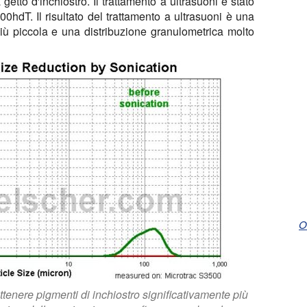
 getto d'inchiostro. Il trattamento a ultrasuoni è stato
hdT. Il risultato del trattamento a ultrasuoni è una
più piccola e una distribuzione granulometrica molto
O
ttenere pigmenti di inchiostro significativamente più