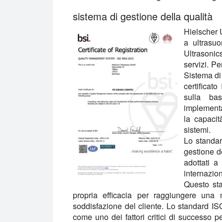
sistema di gestione della qualità
Hielscher U
a ultrasuo
Ultrasonics
servizi. Pe
Sistema di
certificat
sulla ba
implementat
la capaci
sistemi.
Lo standar
gestione d
adottati a
internazio
Questo sta
propria efficacia per raggiungere una 
soddisfazione del cliente. Lo standard I
come uno dei fattori critici di successo 