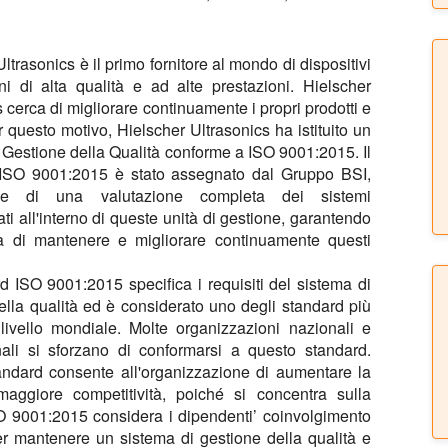
ltrasonics è il primo fornitore al mondo di dispositivi
ni di alta qualità e ad alte prestazioni. Hielscher
 cerca di migliorare continuamente i propri prodotti e
r questo motivo, Hielscher Ultrasonics ha istituito un
 Gestione della Qualità conforme a
ISO 9001:2015
. Il
o ISO 9001:2015 è stato assegnato dal Gruppo BSI,
se di una valutazione completa dei sistemi
i all'interno di queste unità di gestione, garantendo
tà di mantenere e migliorare continuamente questi
d ISO 9001:2015 specifica i requisiti del sistema di
ella qualità ed è considerato uno degli standard più
 livello mondiale. Molte organizzazioni nazionali e
nali si sforzano di conformarsi a questo standard.
ndard consente all'organizzazione di aumentare la
maggiore competitività, poiché si concentra sulla
SO 9001:2015 considera i dipendenti’ coinvolgimento
per mantenere un sistema di gestione della qualità e