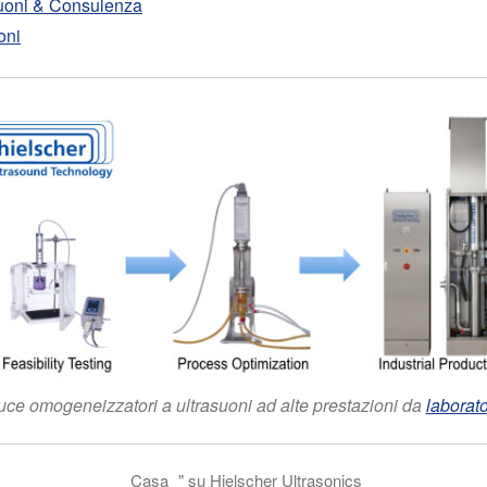
suoni & Consulenza
oni
uce omogeneizzatori a ultrasuoni ad alte prestazioni da
laborato
Casa
"
su Hielscher Ultrasonics