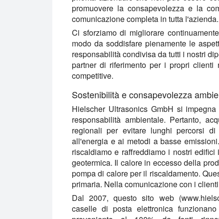
promuovere la consapevolezza e la com
comunicazione completa in tutta l'azienda.
Ci sforziamo di migliorare continuamente i 
modo da soddisfare pienamente le aspettat
responsabilità condivisa da tutti i nostri d
partner di riferimento per i propri clienti
competitive.
Sostenibilità e consapevolezza ambie
Hielscher Ultrasonics GmbH si impegna in t
responsabilità ambientale
. Pertanto, acq
regionali per evitare lunghi percorsi di
all'energia e ai metodi a basse emissioni.
riscaldiamo e raffreddiamo i nostri edific
geotermica. Il calore in eccesso della prod
pompa di calore per il riscaldamento. Que
primaria. Nella comunicazione con i clienti 
Dal 2007, questo sito web (www.hielsc
caselle di posta elettronica funzionano