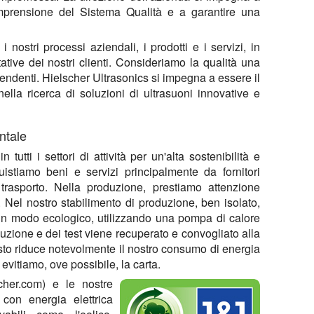
prensione del Sistema Qualità e a garantire una
nostri processi aziendali, i prodotti e i servizi, in
ive dei nostri clienti. Consideriamo la qualità una
ipendenti. Hielscher Ultrasonics si impegna a essere il
 nella ricerca di soluzioni di ultrasuoni innovative e
ntale
utti i settori di attività per un'alta
sostenibilità e
uistiamo beni e servizi principalmente da fornitori
 trasporto. Nella produzione, prestiamo attenzione
 Nel nostro stabilimento di produzione, ben isolato,
i in modo ecologico, utilizzando una pompa di calore
uzione e dei test viene recuperato e convogliato alla
sto riduce notevolmente il nostro consumo di energia
evitiamo, ove possibile, la carta.
her.com) e le nostre
 con energia elettrica