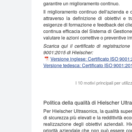
garantire un miglioramento continuo.
Il miglioramento continuo dell'azienda e 
attraverso la definizione di obiettivi e t
esigenze di formazione e feedback dei clien
continua efficacia del Sistema di Gestione d
valutare le azioni correttive o preventive 
Scarica qui il certificato di registrazio
9001:2015 di Hielscher:
Versione inglese: Certificato ISO 900
Versione tedesca: Certificato ISO 9001:2
I 10 motivi principali per utili
Questo video spiega perché dovreste prend
Politica della qualità di Hielscher Ultr
Per Hielscher Ultrasonics, la qualità superi
di sicurezza più elevati e la redditività e
realizzazione degli obiettivi aziendali. 
priorità aziendale che non può essere c