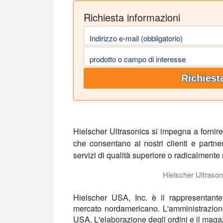
Richiesta informazioni
Indirizzo e-mail (obbligatorio)
prodotto o campo di interesse
Richiest
Hielscher Ultrasonics si impegna a fornire
che consentano ai nostri clienti e partner
servizi di qualità superiore o radicalmente 
Hielscher Ultrasoni
Hielscher Ultrasonics è specializzata nel
Hielscher USA, Inc.
è il rappresentante
mercato nordamericano. L'amministrazion
USA. L'elaborazione degli ordini e il mag