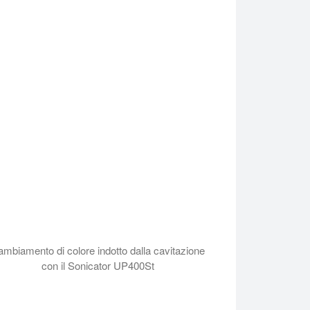
cazioni di miscelazione, estrazione, emulsificazione, dispersione
mbiamento di colore indotto dalla cavitazione
con il Sonicator UP400St