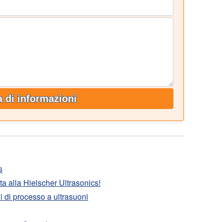
a di informazioni
s
ita alla Hielscher Ultrasonics!
i di processo a ultrasuoni