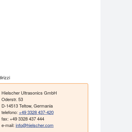
dirizzi
Hielscher Ultrasonics GmbH
Oderstr. 53
D-14513 Teltow, Germania
atori a ultrasuoni ad alte prestazioni.
telefono:
+49 3328 437-420
fax: +49 3328 437 444
e-mail:
info@hielscher.com