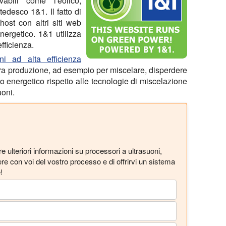
abili come l'eolico,
 tedesco 1&1. Il fatto di
host con altri siti web
nergetico. 1&1 utilizza
fficienza.
oni ad alta efficienza
ra produzione, ad esempio per miscelare, disperdere
 energetico rispetto alle tecnologie di miscelazione
uoni.
re ulteriori informazioni su processori a ultrasuoni,
ere con voi del vostro processo e di offrirvi un sistema
!