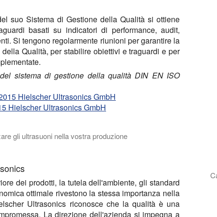
del suo Sistema di Gestione della Qualità si ottiene
raguardi basati su indicatori di performance, audit,
ti. Si tengono regolarmente riunioni per garantire la
ella Qualità, per stabilire obiettivi e traguardi e per
implementate.
ne del sistema di gestione della qualità DIN EN ISO
1:2015 Hielscher Ultrasonics GmbH
015 Hielscher Ultrasonics GmbH
zzare gli ultrasuoni nella vostra produzione
ere in considerazione i sonicatori Hielscher per le vostre appli
asonics
Ca
ore dei prodotti, la tutela dell'ambiente, gli standard
conomica ottimale rivestono la stessa importanza nella
Hielscher Ultrasonics riconosce che la qualità è una
ompromessa. La direzione dell'azienda si impegna a