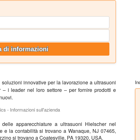
a di informazioni
 soluzioni innovative per la lavorazione a ultrasuoni
In
 – i leader nel loro settore – per fornire prodotti e
nuovi.
cs - Informazioni sull'azienda
lo sviluppo, nella produzione e nella distribuzione di omogeneizz
 delle apparecchiature a ultrasuoni Hielscher nel
e e la contabilità si trovano a Wanaque, NJ 07465,
azzino si trovano a Coatesville, PA 19320, USA.