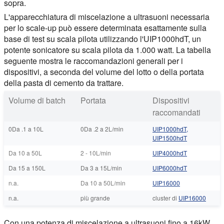
sopra.
L'apparecchiatura di miscelazione a ultrasuoni necessaria
per lo scale-up può essere determinata esattamente sulla
base di test su scala pilota utilizzando l'UIP1000hdT, un
potente sonicatore su scala pilota da 1.000 watt. La tabella
seguente mostra le raccomandazioni generali per i
dispositivi, a seconda del volume del lotto o della portata
della pasta di cemento da trattare.
Volume di batch
Portata
Dispositivi
raccomandati
0Da .1 a 10L
0Da .2 a 2L/min
UIP1000hdT,
UIP1500hdT
Da 10 a 50L
2 - 10L/min
UIP4000hdT
Da 15 a 150L
Da 3 a 15L/min
UIP6000hdT
n.a.
Da 10 a 50L/min
UIP16000
n.a.
più grande
cluster di
UIP16000
Con una potenza di miscelazione a ultrasuoni fino a 16kW