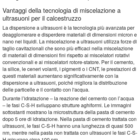
Vantaggi della tecnologia di miscelazione a
ultrasuoni per il calcestruzzo
La dispersione a ultrasuoni è la tecnologia più avanzata per
deagglomerare e disperdere materiali di dimensioni micron e
nano nei liquidi. La miscelazione a ultrasuoni utilizza forze di
taglio cavitazionali che sono più efficaci nella miscelazione
di materiali di dimensioni fini rispetto ai miscelatori rotativi
convenzionali e ai miscelatori rotore-statore. Per il cemento,
la silice, le ceneri volanti, i pigmenti o i CNT, le prestazioni di
questi materiali aumentano significativamente con la
dispersione a ultrasuoni, poiché migliora la distribuzione
delle particelle e il contatto con l'acqua.
Durante l’idratazione – la reazione del cemento con l’acqua
– le fasi C-S-H sviluppano strutture aghiformi. Le immagini
sottostanti mostrano la microstruttura della pasta di cemento
dopo 5 ore di idratazione. Nella pasta di cemento trattata con
ultrasuoni, le fasi C-S-H hanno una lunghezza di quasi 500
nm, mentre nella pasta non trattata con ultrasuoni le fasi C-S-
H misurano circa 100 nm.