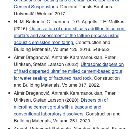
Cement Suspensions.
Doctoral Thesis Bauhaus-
Universität Weimar, 2017.
N.-M. Barkoula, C. Ioannou, D.G. Aggelis, T.E. Matikas
(2016):
Optimization of nano-silica’s addition in cement
mortars and assessment of the failure process using
acoustic emission monitoring.
Construction and
Building Materials, Volume 125, 2016. 546-552.
Almir Draganović, Antranik Karamanoukian, Peter
Ulriksen, Stefan Larsson (2022):
Ultrasonic dispersion
of hard dispersed ultrafine milled cement-based grout
for water sealing of fractured hard rock.
Construction
and Building Materials, Volume 317, 2022.
Almir Draganović, Antranik Karamanoukian, Peter
Ulriksen, Stefan Larsson (2020):
Dispersion of
microfine cement grout with ultrasound and
conventional laboratory dissolvers.
Construction and
Building Materials, Volume 251, 2020.
Amani, Mahmood; Retnanto, Albertus; Aljuhani, Salem;