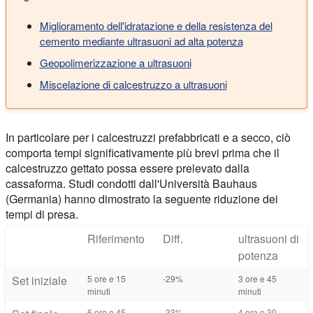
Miglioramento dell'idratazione e della resistenza del
cemento mediante ultrasuoni ad alta potenza
Geopolimerizzazione a ultrasuoni
Miscelazione di calcestruzzo a ultrasuoni
In particolare per i calcestruzzi prefabbricati e a secco, ciò
comporta tempi significativamente più brevi prima che il
calcestruzzo gettato possa essere prelevato dalla
cassaforma. Studi condotti dall'Università Bauhaus
(Germania) hanno dimostrato la seguente riduzione dei
tempi di presa.
Riferimento
Diff.
ultrasuoni di
potenza
Set iniziale
5 ore e 15
-29%
3 ore e 45
minuti
minuti
6 ore e 45
-33%
4 ore e 30