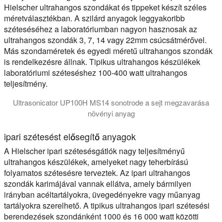
Hielscher ultrahangos szondákat és tippeket készít széles
méretválasztékban. A szilárd anyagok leggyakoribb
széteséséhez a laboratóriumban nagyon hasznosak az
ultrahangos szondák 3, 7, 14 vagy 22mm csúcsátmérővel.
Más szondaméretek és egyedi méretű ultrahangos szondák
is rendelkezésre állnak. Tipikus ultrahangos készülékek
laboratóriumi széteséshez 100-400 watt ultrahangos
teljesítmény.
Ultrasonicator UP100H MS14 sonotrode a sejt megzavarása
növényi anyag
Az ultrahangos extrakció gyors, egyszerű és mentési technika a
ipari szétesést elősegítő anyagok
A Hielscher ipari szétesésgátlók nagy teljesítményű
ultrahangos készülékek, amelyeket nagy teherbírású
folyamatos szétesésre terveztek. Az ipari ultrahangos
szondák karimájával vannak ellátva, amely bármilyen
irányban acéltartályokra, üvegedényekre vagy műanyag
tartályokra szerelhető. A tipikus ultrahangos ipari szétesési
berendezések szondánként 1000 és 16 000 watt közötti