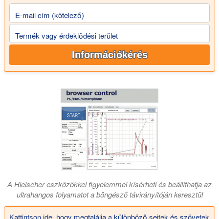
E-mail cím (kötelező)
Termék vagy érdeklődési terület
Információkérés
A Hielscher eszközökkel figyelemmel kísérheti és beállíthatja az
ultrahangos folyamatot a böngésző távirányítóján keresztül
Kattintson ide, hogy megtalálja a különböző sejtek és szövetek