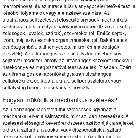
membránokat, és az intracelluláris anyagot elérhetővé teszi a
későbbi folyamatok vagy elemzések számára. Az
ultrahangos sejtszétesést elősegítő anyagok mechanikus
szétesésgátlók, amelyek hatékonyan repesztik a sejteket (pl.
zöldségek, levelek, szárak), szöveteket (pl. Emlős sejtek,
izom, máj, szív) és mikroorganizmusokat (pl. Baktériumok,
penészgombák, aktinomycetes, mikro- és makroalgák,
élesztők). Az ultrahangos szétesés tisztán mechanikus
sejtzavar-módszer, amely az ultrahangos kezelést rendkívül
hatékonnyá és megbízhatóvá teszi a sejtek lízisében. Ezért
az ultrahangos cellabontókat gyakran ultrahangos
cellatörőknek, celladarálóknak, sejtporlasztóknak vagy
cellalysing berendezéseknek is nevezik.
Hogyan működik a mechanikus szétesés?
Az ultrahangos laboratóriumi szétesések ugyanazt a
mechanikai elvet alkalmazzák, mint az ipari szétesések. A
szétesést elősegítő keverőrendszerek szétbontják a sejteket,
oldják a szilárd anyagokat vagy diszpergálják a szilárd
részecskéket folyékony keverékekben. Az ultrahangos