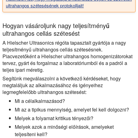
ultrahangos szétesésének protokolljait!
Hogyan vásároljunk nagy teljesítményű
ultrahangos cellás szétesést
A Hielscher Ultrasonics régóta tapasztalt gyártója a nagy
teljesítményű ultrahangos cellás szétesésnek.
Piacvezetőként a Hielscher ultrahangos homogenizátorokat
tervez, gyárt és forgalmaz a laboratóriumból és a padról a
teljes ipari méretig.
Segítünk megválaszolni a következő kérdéseket, hogy
megtaláljuk az alkalmazásához és igényeihez
legmegfelelőbb ultrahangos szétesést:
Mi a célalkalmazásod?
Mi az a tipikus mennyiség, amelyet fel kell dolgozni?
Melyek a folyamat kritikus tényezői?
Melyek azok a minőségi előírások, amelyeket
teljesíteni kell?