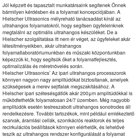
Jól képzett és tapasztalt munkatársaink segítenek Önnek
bármilyen kérdésben és a folyamat koncepciójában. A
Hielscher Ultrasonics mélyreható tanácsadást kínál az
ultrahangos folyamatokról, hogy segítsen ügyfeleinknek
megtalálni az optimális ultrahangos készüléket. De a
Hielscher szolgáltatása itt nem ér véget, az ügyfeleket akár
létesítményeikben, akár ultrahangos
folyamatlaboratóriumunkban és műszaki központunkban
képezzük ki, hogy segítsük őket a folyamatfejlesztés,
optimalizálás és méretnövelés során.
Hielscher Ultrasonics’ Az ipari ultrahangos processzorok
könnyen nagyon nagy amplitúdókat biztosítanak, amelyek
szükségesek a merev sejtfalak megszakításához. A
Hielscher ipari szétesésgátlók akár 200μm amplitúdókkal is
működtethetők folyamatosan 24/7 üzemben. Még nagyobb
amplitúdók esetén testreszabott ultrahangos sonotrodes áll
rendelkezésre. További tartozékok, mint például emlékeztető
szarvak, áramlási cellák, szonikációs reaktorok és teljes
recirkulációs beállítások könnyen elérhetők, és lehetővé
teszik az ultrahangos rendszer konfigurálását a folyamat