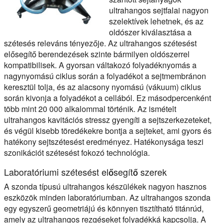
ultrahangos sejtfalai nagyon
szelektívek lehetnek, és az
oldószer kiválasztása a
szétesés releváns tényezője. Az ultrahangos szétesést
elősegítő berendezések szinte bármilyen oldószerrel
kompatibilisek. A gyorsan váltakozó folyadéknyomás a
nagynyomású ciklus során a folyadékot a sejtmembránon
keresztül tolja, és az alacsony nyomású (vákuum) ciklus
során kivonja a folyadékot a cellából. Ez másodpercenként
több mint 20 000 alkalommal történik. Az ismételt
ultrahangos kavitációs stressz gyengíti a sejtszerkezeteket,
és végül kisebb töredékekre bontja a sejteket, ami gyors és
hatékony sejtszétesést eredményez. Hatékonysága teszi
szonikációt szétesést fokozó technológia.
Laboratóriumi szétesést elősegítő szerek
A szonda típusú ultrahangos készülékek nagyon hasznos
eszközök minden laboratóriumban. Az ultrahangos szonda
egy egyszerű geometriájú és könnyen tisztítható titánrúd,
amely az ultrahangos rezgéseket folyadékká kapcsolja. A