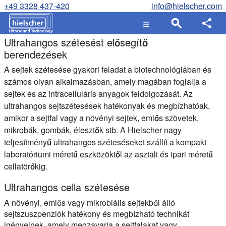
+49 3328 437-420
info@hielscher.com
Ultrahangos szétesést elősegítő
berendezések
A sejtek szétesése gyakori feladat a biotechnológiában és
számos olyan alkalmazásban, amely magában foglalja a
sejtek és az intracelluláris anyagok feldolgozását. Az
ultrahangos sejtszétesések hatékonyak és megbízhatóak,
amikor a sejtfal vagy a növényi sejtek, emlős szövetek,
mikrobák, gombák, élesztők stb. A Hielscher nagy
teljesítményű ultrahangos széteséseket szállít a kompakt
laboratóriumi méretű eszközöktől az asztali és ipari méretű
cellatörőkig.
Ultrahangos cella szétesése
A növényi, emlős vagy mikrobiális sejtekből álló
sejtszuszpenziók hatékony és megbízható technikát
igényelnek, amely megzavarja a sejtfalakat vagy