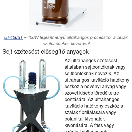
UP400ST
– 400W teljesítményű ultrahangos processzor a cellák
széteséséhez keverővel
Sejt szétesést elősegítő anyagok
Az ultrahangos szétesést
általában sejtbontóknak vagy
sejtbontóknak nevezik. Az
ultrahangos kavitáció hatékony
eszköz a növényi anyag vagy
szövet kisebb töredékekre
bontására. Az ultrahangos
kavitáció hatékony eszköz a
szálak fibrillálására vagy
botanikai kivonatok
kivonására. A friss vagy
szárított sejtanyagok