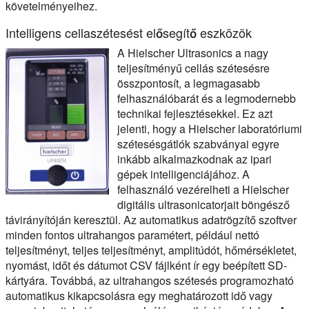
követelményeihez.
Intelligens cellaszétesést elősegítő eszközök
A Hielscher Ultrasonics a nagy
teljesítményű cellás szétesésre
összpontosít, a legmagasabb
felhasználóbarát és a legmodernebb
technikai fejlesztésekkel. Ez azt
jelenti, hogy a Hielscher laboratóriumi
szétesésgátlók szabványai egyre
inkább alkalmazkodnak az ipari
gépek intelligenciájához. A
felhasználó vezérelheti a Hielscher
digitális ultrasonicatorjait böngésző
távirányítóján keresztül. Az automatikus adatrögzítő szoftver
minden fontos ultrahangos paramétert, például nettó
teljesítményt, teljes teljesítményt, amplitúdót, hőmérsékletet,
nyomást, időt és dátumot CSV fájlként ír egy beépített SD-
kártyára. Továbbá, az ultrahangos szétesés programozható
automatikus kikapcsolásra egy meghatározott idő vagy