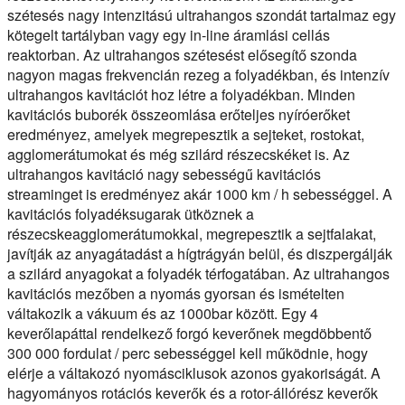
szétesés nagy intenzitású ultrahangos szondát tartalmaz egy
kötegelt tartályban vagy egy in-line áramlási cellás
reaktorban. Az ultrahangos szétesést elősegítő szonda
nagyon magas frekvencián rezeg a folyadékban, és intenzív
ultrahangos kavitációt hoz létre a folyadékban. Minden
kavitációs buborék összeomlása erőteljes nyíróerőket
eredményez, amelyek megrepesztik a sejteket, rostokat,
agglomerátumokat és még szilárd részecskéket is. Az
ultrahangos kavitáció nagy sebességű kavitációs
streaminget is eredményez akár 1000 km / h sebességgel. A
kavitációs folyadéksugarak ütköznek a
részecskeagglomerátumokkal, megrepesztik a sejtfalakat,
javítják az anyagátadást a hígtrágyán belül, és diszpergálják
a szilárd anyagokat a folyadék térfogatában. Az ultrahangos
kavitációs mezőben a nyomás gyorsan és ismételten
váltakozik a vákuum és az 1000bar között. Egy 4
keverőlapáttal rendelkező forgó keverőnek megdöbbentő
300 000 fordulat / perc sebességgel kell működnie, hogy
elérje a váltakozó nyomásciklusok azonos gyakoriságát. A
hagyományos rotációs keverők és a rotor-állórész keverők