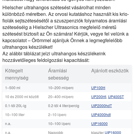
Hielscher ultrahangos szétesést vásárolhat minden
különböző méretben. Az orvosi kutatáshoz használt kis krio-
fiolák sejtszétesésétől a szuszpenziók folyamatos áramlási
széteséséig a Hielscher Ultrasonics megfelelő méretű
szétesést biztosít az Ön számára! Kérjük, vegye fel velünk a
kapcsolatot – Örömmel ajánljuk Önnek a legmegfelelőbb
ultrahangos készüléket!
Az alábbi táblázat jelzi ultrahangos készülékeink
hozzávetőleges feldolgozási kapacitását:
Kötegelt
Áramlási
Ajánlott eszközök
mennyiség
sebesség
1–500 ml
10–200 ml/perc
UP100H
10 és 2000 ml között
20–400 ml/perc
UP200Ht
,
UP400ST
0.1-től 20L-ig
0.2-től 4 liter/percig
UIP2000hdT
10–100 liter
2–10 l/perc
UIP4000hdt
n.a.
10–100 l/perc
UIP16000
n.a.
Nagyobb
klaszter
UIP16000