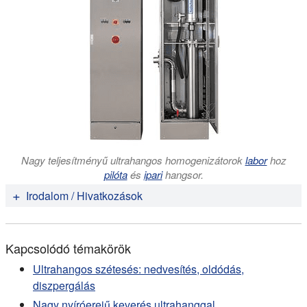
Nagy teljesítményű ultrahangos homogenizátorok
labor
hoz
pilóta
és
ipari
hangsor.
Irodalom / Hivatkozások
Brandy Verhalen , Stefan Ernst, Michael Börsch,
Stephan Wilkens (2012):
Dynamic Ligand-induced
Kapcsolódó témakörök
Conformational Rearrangements in P-glycoprotein as
Probed by Fluorescence Resonance Energy Transfer
Ultrahangos szétesés: nedvesítés, oldódás,
Spectroscopy
. J Biol Chem. 2012 Jan 6;287(2): 1112-
diszpergálás
27.
Nagy nyíróerejű keverés ultrahanggal