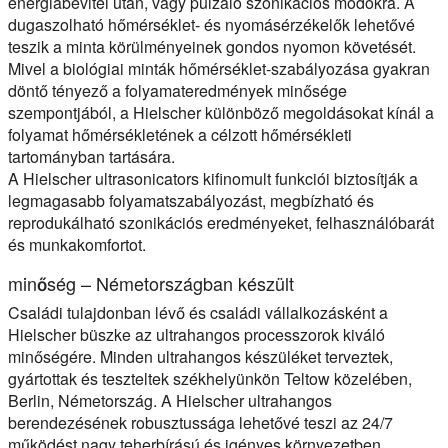
energiabevitel után, vagy pulzáló szonikációs módokra. A
dugaszolható hőmérséklet- és nyomásérzékelők lehetővé
teszik a minta körülményeinek gondos nyomon követését.
Mivel a biológiai minták hőmérséklet-szabályozása gyakran
döntő tényező a folyamateredmények minősége
szempontjából, a Hielscher különböző megoldásokat kínál a
folyamat hőmérsékletének a célzott hőmérsékleti
tartományban tartására.
A Hielscher ultrasonicators kifinomult funkciói biztosítják a
legmagasabb folyamatszabályozást, megbízható és
reprodukálható szonikációs eredményeket, felhasználóbarát
és munkakomfortot.
minőség – Németországban készült
Családi tulajdonban lévő és családi vállalkozásként a
Hielscher büszke az ultrahangos processzorok kiváló
minőségére. Minden ultrahangos készüléket terveztek,
gyártottak és teszteltek székhelyünkön Teltow közelében,
Berlin, Németország. A Hielscher ultrahangos
berendezésének robusztussága lehetővé teszi az 24/7
működést nagy teherbírású és igényes környezetben.