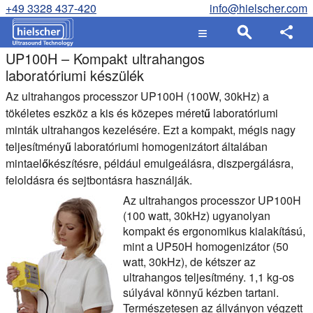
+49 3328 437-420
info@hielscher.com
UP100H – Kompakt ultrahangos
laboratóriumi készülék
Az ultrahangos processzor UP100H (100W, 30kHz) a
tökéletes eszköz a kis és közepes méretű laboratóriumi
minták ultrahangos kezelésére. Ezt a kompakt, mégis nagy
teljesítményű laboratóriumi homogenizátort általában
mintaelőkészítésre, például emulgeálásra, diszpergálásra,
feloldásra és sejtbontásra használják.
Az ultrahangos processzor UP100H
(100 watt, 30kHz) ugyanolyan
kompakt és ergonomikus kialakítású,
mint a UP50H homogenizátor (50
watt, 30kHz), de kétszer az
ultrahangos teljesítmény. 1,1 kg-os
súlyával könnyű kézben tartani.
Természetesen az állványon végzett