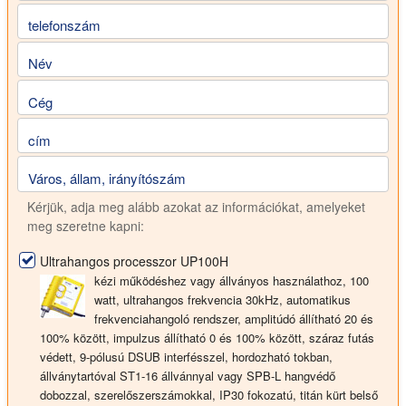
telefonszám
Név
Cég
cím
Város, állam, irányítószám
Kérjük, adja meg alább azokat az információkat, amelyeket
meg szeretne kapni:
Ultrahangos processzor UP100H
kézi működéshez vagy állványos használathoz, 100
watt, ultrahangos frekvencia 30kHz, automatikus
frekvenciahangoló rendszer, amplitúdó állítható 20 és
100% között, impulzus állítható 0 és 100% között, száraz futás
védett, 9-pólusú DSUB interfésszel, hordozható tokban,
állványtartóval ST1-16 állvánnyal vagy SPB-L hangvédő
dobozzal, szerelőszerszámokkal, IP30 fokozatú, titán kürt belső