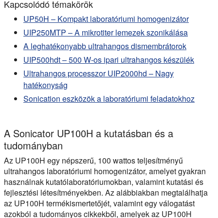
Kapcsolódó témakörök
UP50H – Kompakt laboratóriumi homogenizátor
UIP250MTP – A mikrotiter lemezek szonikálása
A leghatékonyabb ultrahangos dismembrátorok
UIP500hdt – 500 W-os ipari ultrahangos készülék
Ultrahangos processzor UIP2000hd – Nagy
hatékonyság
Sonication eszközök a laboratóriumi feladatokhoz
A Sonicator UP100H a kutatásban és a
tudományban
Az UP100H egy népszerű, 100 wattos teljesítményű
ultrahangos laboratóriumi homogenizátor, amelyet gyakran
használnak kutatólaboratóriumokban, valamint kutatási és
fejlesztési létesítményekben. Az alábbiakban megtalálhatja
az UP100H termékismertetőjét, valamint egy válogatást
azokból a tudományos cikkekből, amelyek az UP100H