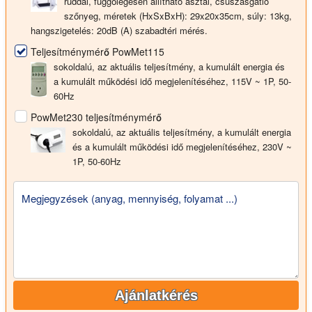
rúddal, függőlegesen állítható asztal, csúszásgátló
szőnyeg, méretek (HxSxBxH): 29x20x35cm, súly: 13kg,
hangszigetelés: 20dB (A) szabadtéri mérés.
Teljesítménymérő PowMet115
sokoldalú, az aktuális teljesítmény, a kumulált energia és
a kumulált működési idő megjelenítéséhez, 115V ~ 1P, 50-
60Hz
PowMet230 teljesítménymérő
sokoldalú, az aktuális teljesítmény, a kumulált energia
és a kumulált működési idő megjelenítéséhez, 230V ~
1P, 50-60Hz
Megjegyzések (anyag, mennyiség, folyamat ...)
Ajánlatkérés