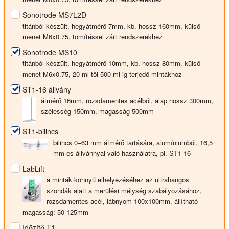
Sonotrode MS7L2D
titánból készült, hegyátmérő 7mm, kb. hossz 160mm, külső
menet M6x0.75, tömítéssel zárt rendszerekhez
Sonotrode MS10
titánból készült, hegyátmérő 10mm, kb. hossz 80mm, külső
menet M6x0.75, 20 ml-től 500 ml-ig terjedő mintákhoz
ST1-16 állvány
átmérő 16mm, rozsdamentes acélból, alap hossz 300mm,
szélesség 150mm, magasság 500mm
ST1-bilincs
bilincs 0–63 mm átmérő tartására, alumíniumból, 16,5
mm-es állvánnyal való használatra, pl. ST1-16
LabLift
a minták könnyű elhelyezéséhez az ultrahangos
szondák alatt a merülési mélység szabályozásához,
rozsdamentes acél, lábnyom 100x100mm, állítható
magasság: 50-125mm
Időzítő T1