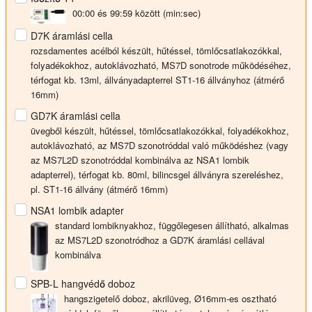
00:00 és 99:59 között (min:sec)
D7K áramlási cella
rozsdamentes acélból készült, hűtéssel, tömlőcsatlakozókkal,
folyadékokhoz, autoklávozható, MS7D sonotrode működéséhez,
térfogat kb. 13ml, állványadapterrel ST1-16 állványhoz (átmérő
16mm)
GD7K áramlási cella
üvegből készült, hűtéssel, tömlőcsatlakozókkal, folyadékokhoz,
autoklávozható, az MS7D szonotróddal való működéshez (vagy
az MS7L2D szonotróddal kombinálva az NSA1 lombik
adapterrel), térfogat kb. 80ml, bilincsgel állványra szereléshez,
pl. ST1-16 állvány (átmérő 16mm)
NSA1 lombik adapter
standard lombiknyakhoz, függőlegesen állítható, alkalmas
az MS7L2D szonotródhoz a GD7K áramlási cellával
kombinálva
SPB-L hangvédő doboz
hangszigetelő doboz, akrilüveg, Ø16mm-es osztható