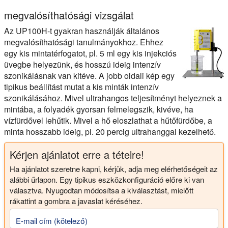
Ez a videó a UP100H ultrahangos homogenizátor megmutatja kom
megvalósíthatósági vizsgálat
Az UP100H-t gyakran használják általános
megvalósíthatósági tanulmányokhoz. Ehhez
egy kis mintatérfogatot, pl. 5 ml egy kis injekciós
üvegbe helyezünk, és hosszú ideig intenzív
szonikálásnak van kitéve. A jobb oldali kép egy
tipikus beállítást mutat a kis minták intenzív
szonikálásához. Mivel ultrahangos teljesítményt helyeznek a
mintába, a folyadék gyorsan felmelegszik, kivéve, ha
vízfürdővel lehűtik. Mivel a hő eloszlathat a hűtőfürdőbe, a
minta hosszabb ideig, pl. 20 percig ultrahanggal kezelhető.
Kérjen ajánlatot erre a tételre!
Ha ajánlatot szeretne kapni, kérjük, adja meg elérhetőségeit az
alábbi űrlapon. Egy tipikus eszközkonfiguráció előre ki van
választva. Nyugodtan módosítsa a kiválasztást, mielőtt
rákattint a gombra a javaslat kéréséhez.
E-mail cím (kötelező)