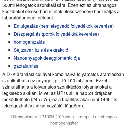
500ml térfogatok szonikálására. Ezért ezt az ultrahangos
készüléket elsősorban minták előkészítésére használják a
laboratóriumban, például:
Emulgeálás (nem elegyedő folyadékok keverése)
Diszpergálás (porok folyadékká keverése)
homogenizálás
Sejtzavar, lízis és extrakció
Nanoanyagok deagglomerációja
gáztalanítás
A D7K áramlási cellával kombinálva folyamatos áramlásban
szonikálhatja az anyagot, pl. 10-100 ml / perc. Ezzel
szimulálhatja a folyamatos szonikációs folyamatokat a
legkisebb skálán. Mivel az UP100H a nap 24 órájában
működtethető (24h / 7d), ez a beállítás akár napi 140L-t is
feldolgozhat (az alkalmazástól függően).
Ultrasonicator UP100H (100 watt) - kompakt ultrahangos
homogenizátor