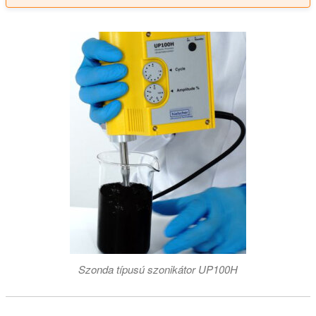
Szonda típusú szonikátor UP100H