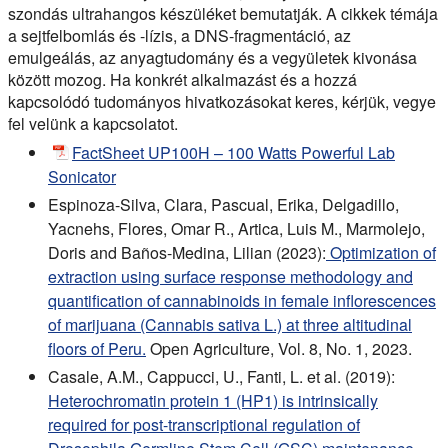
szondás ultrahangos készüléket bemutatják. A cikkek témája
a sejtfelbomlás és -lízis, a DNS-fragmentáció, az
emulgeálás, az anyagtudomány és a vegyületek kivonása
között mozog. Ha konkrét alkalmazást és a hozzá
kapcsolódó tudományos hivatkozásokat keres, kérjük, vegye
fel velünk a kapcsolatot.
FactSheet UP100H – 100 Watts Powerful Lab
Sonicator
Espinoza-Silva, Clara, Pascual, Erika, Delgadillo,
Yacnehs, Flores, Omar R., Artica, Luis M., Marmolejo,
Doris and Baños-Medina, Lilian (2023):
Optimization of
extraction using surface response methodology and
quantification of cannabinoids in female inflorescences
of marijuana (Cannabis sativa L.) at three altitudinal
floors of Peru.
Open Agriculture, Vol. 8, No. 1, 2023.
Casale, A.M., Cappucci, U., Fanti, L. et al. (2019):
Heterochromatin protein 1 (HP1) is intrinsically
required for post-transcriptional regulation of