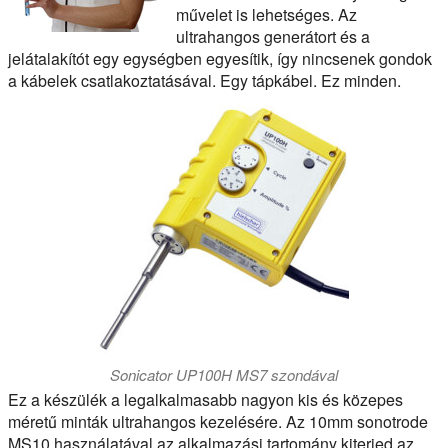
művelet is lehetséges. Az
ultrahangos generátort és a
jelátalakítót egy egységben egyesítik, így nincsenek gondok
a kábelek csatlakoztatásával. Egy tápkábel. Ez minden.
Sonicator UP100H MS7 szondával
Ez a készülék a legalkalmasabb nagyon kis és közepes
méretű minták ultrahangos kezelésére. Az 10mm sonotrode
MS10 használatával az alkalmazási tartomány kiterjed az