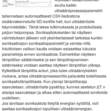
avulla kaikki
ultraääniprosessiparametrit
tallennetaan automaattisesti CSV-tiedostona
sisäänrakennetulle SD-kortille heti, kun ultraäänilaite
käynnistetään. Tämä tekee tutkimuksesta ja protokollasta
paljon helpompaa. Sonikaatiokokeiden tai näytteen
valmistuksen jälkeen voit yksinkertaisesti tarkistaa kunkin
sonikaatioajon sonikaatioparametrit ja verrata niitä.
Intuitiivisen valikon kautta voidaan esiasettaa lukuisia
parametreja ennen sonikaatiota: Esimerkiksi näytteen
lämpötilan säätämiseksi ja sen lämpöhajoamisen
estämiseksi voidaan asettaa näytteen lämpötilan yläraja.
Kytkettävä lämpötila-anturi, joka tulee ultraääniyksikön
mukana, antaa ultraääniprosessorille palautetta todellisesta
sonikaatiolämpötilasta. Kun ylempi lämpötilaraja
saavutetaan, ultraäänilaite pysähtyy, kunnes asetetun ∆T: n
alaraja saavutetaan ja alkaa sitten automaattisesti sonikoida
uudelleen.
Jos tarvitaan sonikaatiota tietyllä energian syötöllä, voit
asettaa sonikaatioajon lopullisen ultraäänienergian.