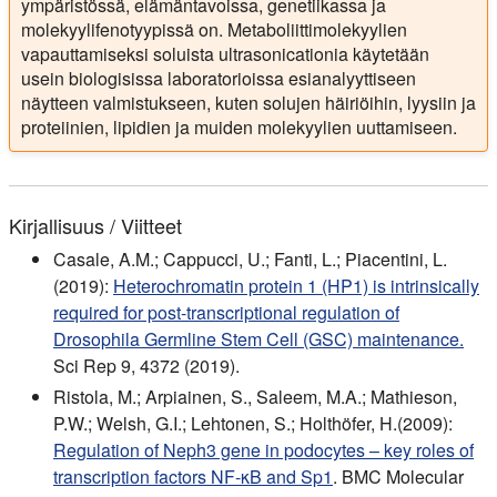
ympäristössä, elämäntavoissa, genetiikassa ja
molekyylifenotyypissä on. Metaboliittimolekyylien
vapauttamiseksi soluista ultrasonicationia käytetään
usein biologisissa laboratorioissa esianalyyttiseen
näytteen valmistukseen, kuten solujen häiriöihin, lyysiin ja
proteiinien, lipidien ja muiden molekyylien uuttamiseen.
Kirjallisuus / Viitteet
Casale, A.M.; Cappucci, U.; Fanti, L.; Piacentini, L.
(2019):
Heterochromatin protein 1 (HP1) is intrinsically
required for post-transcriptional regulation of
Drosophila Germline Stem Cell (GSC) maintenance.
Sci Rep 9, 4372 (2019).
Ristola, M.; Arpiainen, S., Saleem, M.A.; Mathieson,
P.W.; Welsh, G.I.; Lehtonen, S.; Holthöfer, H.(2009):
Regulation of Neph3 gene in podocytes – key roles of
transcription factors NF-κB and Sp1
. BMC Molecular