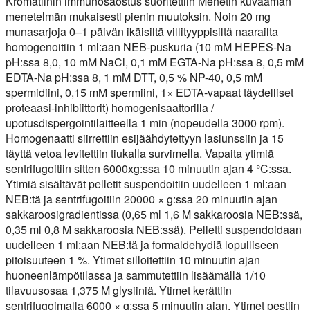
Kromatiinin immunosaostus suoritettiin Menetin kuvaaman
menetelmän mukaisesti pienin muutoksin. Noin 20 mg
munasarjoja 0–1 päivän ikäisiltä villityyppisiltä naarailta
homogenoitiin 1 ml:aan NEB-puskuria (10 mM HEPES-Na
pH:ssa 8,0, 10 mM NaCl, 0,1 mM EGTA-Na pH:ssa 8, 0,5 mM
EDTA-Na pH:ssa 8, 1 mM DTT, 0,5 % NP-40, 0,5 mM
spermidiini, 0,15 mM spermiini, 1× EDTA-vapaat täydelliset
proteaasi-inhibiittorit) homogenisaattorilla /
upotusdispergointilaitteella 1 min (nopeudella 3000 rpm).
Homogenaatti siirrettiin esijäähdytettyyn lasiunssiin ja 15
täyttä vetoa levitettiin tiukalla survimella. Vapaita ytimiä
sentrifugoitiin sitten 6000xg:ssa 10 minuutin ajan 4 °C:ssa.
Ytimiä sisältävät pelletit suspendoitiin uudelleen 1 ml:aan
NEB:tä ja sentrifugoitiin 20000 × g:ssa 20 minuutin ajan
sakkaroosigradientissa (0,65 ml 1,6 M sakkaroosia NEB:ssä,
0,35 ml 0,8 M sakkaroosia NEB:ssä). Pelletti suspendoidaan
uudelleen 1 ml:aan NEB:tä ja formaldehydiä lopulliseen
pitoisuuteen 1 %. Ytimet silloitettiin 10 minuutin ajan
huoneenlämpötilassa ja sammutettiin lisäämällä 1/10
tilavuusosaa 1,375 M glysiiniä. Ytimet kerättiin
sentrifugoimalla 6000 × g:ssa 5 minuutin ajan. Ytimet pestiin