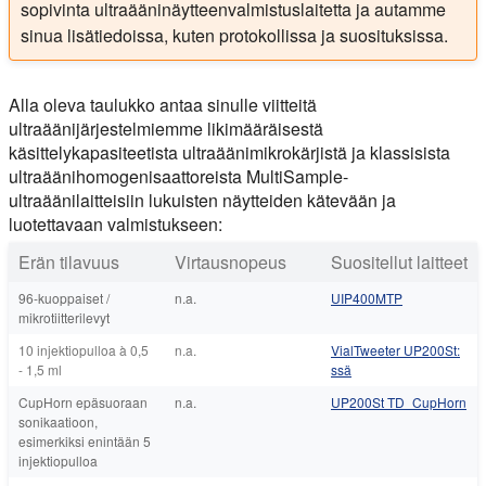
sopivinta ultraääninäytteenvalmistuslaitetta ja autamme
sinua lisätiedoissa, kuten protokollissa ja suosituksissa.
Alla oleva taulukko antaa sinulle viitteitä
ultraäänijärjestelmiemme likimääräisestä
käsittelykapasiteetista ultraäänimikrokärjistä ja klassisista
ultraäänihomogenisaattoreista MultiSample-
ultraäänilaitteisiin lukuisten näytteiden kätevään ja
luotettavaan valmistukseen:
Erän tilavuus
Virtausnopeus
Suositellut laitteet
96-kuoppaiset /
n.a.
UIP400MTP
mikrotiitterilevyt
10 injektiopulloa à 0,5
n.a.
VialTweeter UP200St:
- 1,5 ml
ssä
CupHorn epäsuoraan
n.a.
UP200St TD_CupHorn
sonikaatioon,
esimerkiksi enintään 5
injektiopulloa