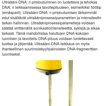
Ultraääni-DNA: n pirstoutuminen on luotettava ja tehokas
DNA: n leikkaamisessa tavoitepituuteen, esimerkiksi 500bp
(emäsparit). Ultraääni-DNA: n pirstoutumisen tärkeimmät
edut sisältävät ultraääniprosessiparametrien ja intensiteetin
tarkan hallinnan. Ultraääniprosessiparametreja voidaan
säätää virittämällä sonikaatiointensiteettiä, syklejä ja aikaa
tarkasti. Tämä mahdollistaa haluttujen DNA-kokojen
luomisen ja tavoiteltu DNA-pituus voidaan luotettavasti
tuottaa ja jäljentää. Ultraääni-DNA-leikkaus on myös
ihanteellinen suurimolekyylipainoisten DNA-fragmenttien
luomiseksi.