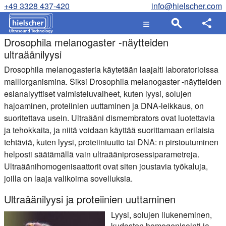
+49 3328 437-420
info@hielscher.com
Drosophila melanogaster -näytteiden
ultraäänilyysi
Drosophila melanogasteria käytetään laajalti laboratorioissa
malliorganismina. Siksi Drosophila melanogaster -näytteiden
esianalyyttiset valmisteluvaiheet, kuten lyysi, solujen
hajoaminen, proteiinien uuttaminen ja DNA-leikkaus, on
suoritettava usein. Ultraääni dismembrators ovat luotettavia
ja tehokkaita, ja niitä voidaan käyttää suorittamaan erilaisia
tehtäviä, kuten lyysi, proteiiniuutto tai DNA: n pirstoutuminen
helposti säätämällä vain ultraääniprosessiparametreja.
Ultraäänihomogenisaattorit ovat siten joustavia työkaluja,
joilla on laaja valikoima sovelluksia.
Ultraäänilyysi ja proteiinien uuttaminen
Lyysi, solujen liukeneminen,
kudosten homogenisointi ja