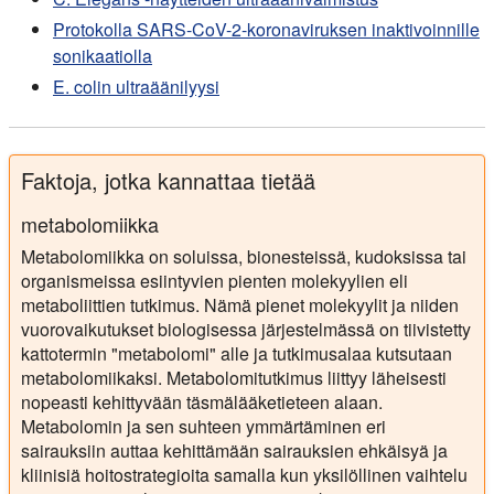
Protokolla SARS-CoV-2-koronaviruksen inaktivoinnille
sonikaatiolla
E. colin ultraäänilyysi
Faktoja, jotka kannattaa tietää
metabolomiikka
Metabolomiikka on soluissa, bionesteissä, kudoksissa tai
organismeissa esiintyvien pienten molekyylien eli
metaboliittien tutkimus. Nämä pienet molekyylit ja niiden
vuorovaikutukset biologisessa järjestelmässä on tiivistetty
kattotermin "metabolomi" alle ja tutkimusalaa kutsutaan
metabolomiikaksi. Metabolomitutkimus liittyy läheisesti
nopeasti kehittyvään täsmälääketieteen alaan.
Metabolomin ja sen suhteen ymmärtäminen eri
sairauksiin auttaa kehittämään sairauksien ehkäisyä ja
kliinisiä hoitostrategioita samalla kun yksilöllinen vaihtelu