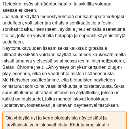
Tietenkin myös ultraäänipulsaatio- ja syklitila voidaan
asettaa erikseen.
Jos haluat käyttää menestyneimpiä sonikaatioparametrejasi
uudelleen, voit tallentaa erilaisia sonikaatiotiloja (esim.
sonikaatioaika, intensiteetti, syklitila jne.) ennalta asetettuina
tiloina, jotta ne voivat olla helppoja ja nopeasti käynnistettyjä
uudelleen.
Käyttömukavuuden lisäämiseksi kaikkia digitaalisia
ultraääniyksiköitä voidaan käyttää selaimen kaukosäätimellä
missä tahansa yleisessä selaimessa (esim. InternetExplorer,
Safari, Chrome jne.). LAN-yhteys on yksinkertainen plug-n-
play-asennus, eikä se vaadi ohjelmiston lisäasennusta.
Me Hielscherissä tiedämme, että biologisten näytteiden
onnistunut sonikointi vaatii tarkkuutta ja toistettavuutta. Siksi
suunnittelimme ultraäänilaitteemme älylaitteiksi, joissa on
kaikki ominaisuudet, jotka mahdollistavat tehokkaan,
luotettavan, toistettavan ja kätevän näytteenvalmistuksen.
Ota yhteyttä nyt ja kerro biologisista näytteistäsi ja
tarvittavista valmistusvaiheista. Ehdotamme sinulle