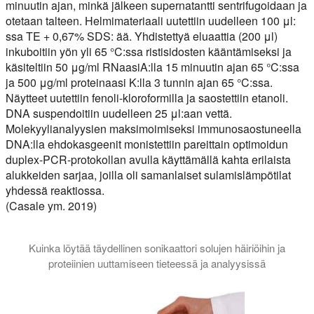
minuutin ajan, minkä jälkeen supernatantti sentrifugoidaan ja
otetaan talteen. Helmimateriaali uutettiin uudelleen 100 μl:
ssa TE + 0,67% SDS: ää. Yhdistettyä eluaattia (200 μl)
inkuboitiin yön yli 65 °C:ssa ristisidosten kääntämiseksi ja
käsiteltiin 50 μg/ml RNaasiA:lla 15 minuutin ajan 65 °C:ssa
ja 500 μg/ml proteinaasi K:lla 3 tunnin ajan 65 °C:ssa.
Näytteet uutettiin fenoli-kloroformilla ja saostettiin etanoli.
DNA suspendoitiin uudelleen 25 μl:aan vettä.
Molekyylianalyysien maksimoimiseksi immunosaostuneella
DNA:lla ehdokasgeenit monistettiin pareittain optimoidun
duplex-PCR-protokollan avulla käyttämällä kahta erilaista
alukkeiden sarjaa, joilla oli samanlaiset sulamislämpötilat
yhdessä reaktiossa.
(Casale ym. 2019)
Kuinka löytää täydellinen sonikaattori solujen häiriöihin ja
proteiinien uuttamiseen tieteessä ja analyysissä
Tämä opetusohjelma selittää, minkä tyyppinen sonikaattori on pa