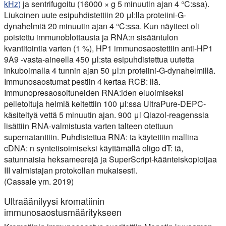
kHz)
ja sentrifugoitu (16000 × g 5 minuutin ajan 4 °C:ssa).
Liukoinen uute esipuhdistettiin 20 μl:lla proteiini-G-
dynahelmiä 20 minuutin ajan 4 °C:ssa. Kun näytteet oli
poistettu immunoblottausta ja RNA:n sisääntulon
kvantitointia varten (1 %), HP1 immunosaostettiin anti-HP1
9A9 -vasta-aineella 450 μl:sta esipuhdistettua uutetta
inkuboimalla 4 tunnin ajan 50 μl:n proteiini-G-dynahelmillä.
Immunosaostumat pestiin 4 kertaa RCB: llä.
Immunopresaosoituneiden RNA:iden eluoimiseksi
pelletoituja helmiä keitettiin 100 μl:ssa UltraPure-DEPC-
käsiteltyä vettä 5 minuutin ajan. 900 μl Qiazol-reagenssia
lisättiin RNA-valmistusta varten talteen otettuun
supernatanttiin. Puhdistettua RNA: ta käytettiin mallina
cDNA: n syntetisoimiseksi käyttämällä oligo dT: tä,
satunnaisia heksameerejä ja SuperScript-käänteiskopioijaa
III valmistajan protokollan mukaisesti.
(Cassale ym. 2019)
Ultraäänilyysi kromatiinin
immunosaostusmääritykseen