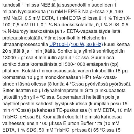
kahdesti 1 ml:ssa NEB:tä ja suspendoitiin uudelleen 1
ml:aan lyysipuskuria (15 mM HEPES-Na pH:ssa 7,6, 140
mM NaCl, 0,5 mM EGTA, 1 mM EDTA pH:ssa 8, 1 % Triton X-
100, 0,5 mM DTT, 0,1 % Na-deoksikolaattia, 0,1 % SDS, 0,5
% N-lauroyylisarkosiinia ja 1× EDTA-vapaata täydellistä
proteaasinestäjää). Ytimet sonikoitiin Hielscherin
ultraääniprosessorilla
UP100H (100 W, 30 kHz)
kuusi kertaa
20 s jäällä ja 1 min jäällä. Sonikoituja ytimiä sentrifugoitiin
13000 × g: ssa 4 minuutin ajan 4 ° C: ssa. Suurin osa
sonikoidusta kromatiinista oli 500-1000 emäsparin (bp)
pituinen. Kutakin immunosaostusta varten inkuboitiin 15 μg
kromatiinia 10 μg:n monoklonaalisen HP1 9A9 -vasta-
aineen läsnä ollessa (3 tuntia 4 °C:ssa pyörivässä pyörässä).
Sitten lisättiin 50 μl dynahelmiproteiini G:tä ja inkubaatiota
jatkettiin yön yli 4 °C:ssa. Supernatantit heitettiin pois ja
näytteet pestiin kahdesti lyysipuskurissa (kumpikin pesu 15
min 4 °C:ssa) ja kahdesti TE-puskurissa (1 mM EDTA, 10 mM
TrisHCl pH:ssa 8). Kromatiini eluoitui helmistä kahdessa
vaiheessa; ensin 100 μl:ssa Eluition Buffer 1:tä (10 mM
EDTA, 1 % SDS, 50 mM TrisHCl pH:ssa 8) 65 °C:ssa 15