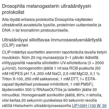
Drosophila melanogasterin ultraäänilyysin
protokollat
Alta löydät erilaisia protokollia Drosophila-näytteiden
ultraäänellä avustetulle lyysille, proteiinien uuttamiselle ja
DNA: n tai kromatiinin pirstoutumiselle.
Ultraäänilyysi silloittavaa immunosaostusmääritystä
(CLIP) varten
CLIP-määritys suoritettiin aiemmin raportoidulla tavalla tietyin
muutoksin. Noin 20 mg munasarjoja 0–1 päivän ikäisiltä
villityyppisiltä naarailta silloitettiin UV-silloitettuna (3 × 2000
μJ/cm2), homogenoitiin jäällä 1 ml:ssa RCB-puskuria (50
mM HEPES pH 7,4, 200 mM NaCl, 2,5 mM MgCl2, 0,1 %
Triton X-100, 250 mM sakkaroosi, 1 mM DTT, 1× EDTA-
vapaat täydelliset proteaasi-inhibiittorit, 1 mM PMSF),
täydennettiin 300 U RNAseOUTilla ja laitettiin jäälle 30
minuutiksi. Homogenaatti sonikoitiin jäällä, 80%: n teholla,
viisi kertaa 20 sekunnin purskeissa 60 sekunnin levolla
välillä Hielscherin ultraääniprosessorilla
UP100H (100 W, 30