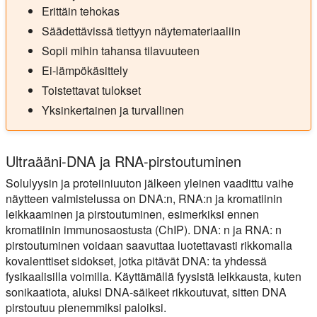
Erittäin tehokas
Säädettävissä tiettyyn näytemateriaaliin
Sopii mihin tahansa tilavuuteen
Ei-lämpökäsittely
Toistettavat tulokset
Yksinkertainen ja turvallinen
Ultraääni-DNA ja RNA-pirstoutuminen
Solulyysin ja proteiiniuuton jälkeen yleinen vaadittu vaihe
näytteen valmistelussa on DNA:n, RNA:n ja kromatiinin
leikkaaminen ja pirstoutuminen, esimerkiksi ennen
kromatiinin immunosaostusta (ChIP). DNA: n ja RNA: n
pirstoutuminen voidaan saavuttaa luotettavasti rikkomalla
kovalenttiset sidokset, jotka pitävät DNA: ta yhdessä
fysikaalisilla voimilla. Käyttämällä fyysistä leikkausta, kuten
sonikaatiota, aluksi DNA-säikeet rikkoutuvat, sitten DNA
pirstoutuu pienemmiksi paloiksi.