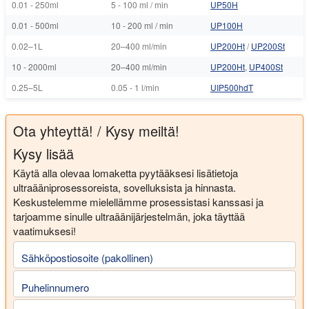
0.01 - 250ml
5 - 100 ml / min
UP50H
0.01 - 500ml
10 - 200 ml / min
UP100H
0.02–1L
20–400 ml/min
UP200Ht
/
UP200St
10 - 2000ml
20–400 ml/min
UP200Ht
,
UP400St
0.25–5L
0.05 - 1 l/min
UIP500hdT
Ota yhteyttä! / Kysy meiltä!
Kysy lisää
Käytä alla olevaa lomaketta pyytääksesi lisätietoja
ultraääniprosessoreista, sovelluksista ja hinnasta.
Keskustelemme mielellämme prosessistasi kanssasi ja
tarjoamme sinulle ultraäänijärjestelmän, joka täyttää
vaatimuksesi!
Sähköpostiosoite (pakollinen)
Puhelinnumero