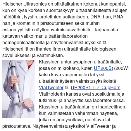
Hielscher Ultrasonics on pitkäaikainen kokenut kumppanisi,
kun on kyse korkean suorituskyvyn ultraäänilaitteista solujen
häiriöihin, lyysiin, proteiinien uuttamiseen, DNA: han, RNA:
han ja kromatiinin pirstoutumiseen sekä muihin
esianalyyttisiin näytteenvalmistusvaiheisiin. Tarjoamalla
kattavan valikoiman ultraäänilaboratorion
homogenisaattoreita ja näytteenvalmistusyksiköitä,
Hielscherillä on ihanteellinen ultraäänilaite biologiseen
sovellukseesi ja vaatimuksiin.
Klassinen anturityyppinen ultraäänilaite,
jossa on mikrokärki, kuten
UP200St
(200W;
katso kuva vasemmalla) tai yksi
ultraääninäytteen valmistusyksiköistä
VialTweeter
tai
UP200St_TD_CupHorn
VialHolderin kanssa ovat suosikkimalleja
tutkimus- ja analyyttisissä laboratorioissa.
Klassinen ultraäänianturi on ihanteellinen,
kun valmistetaan vähemmän näytteitä,
jotka on analysoitava, uutettava tai
pirstoutettava. Näytteenvalmistusyksiköt VialTweeter ja