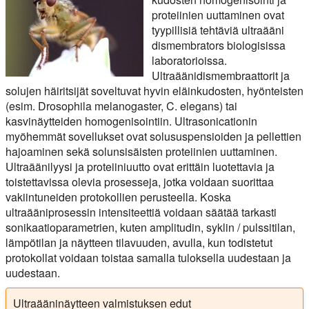
proteiinien uuttaminen ovat
tyypillisiä tehtäviä ultraääni
dismembrators biologisissa
laboratorioissa.
Ultraäänidismembraattorit ja
solujen häiritsijät soveltuvat hyvin eläinkudosten, hyönteisten
(esim. Drosophila melanogaster, C. elegans) tai
kasvinäytteiden homogenisointiin. Ultrasonicationin
myöhemmät sovellukset ovat solususpensioiden ja pellettien
hajoaminen sekä solunsisäisten proteiinien uuttaminen.
Ultraäänilyysi ja proteiiniuutto ovat erittäin luotettavia ja
toistettavissa olevia prosesseja, jotka voidaan suorittaa
vakiintuneiden protokollien perusteella. Koska
ultraääniprosessin intensiteettiä voidaan säätää tarkasti
sonikaatioparametrien, kuten amplitudin, syklin / pulssitilan,
lämpötilan ja näytteen tilavuuden, avulla, kun todistetut
protokollat voidaan toistaa samalla tuloksella uudestaan ja
uudestaan.
Ultraääninäytteen valmistuksen edut