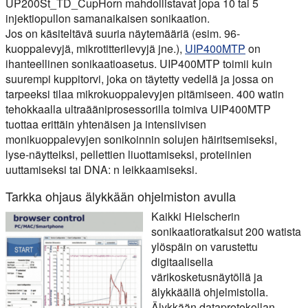
UP200St_TD_CupHorn mahdollistavat jopa 10 tai 5
injektiopullon samanaikaisen sonikaation.
Jos on käsiteltävä suuria näytemääriä (esim. 96-
kuoppalevyjä, mikrotitterilevyjä jne.),
UIP400MTP
on
ihanteellinen sonikaatioasetus. UIP400MTP toimii kuin
suurempi kuppitorvi, joka on täytetty vedellä ja jossa on
tarpeeksi tilaa mikrokuoppalevyjen pitämiseen. 400 watin
tehokkaalla ultraääniprosessorilla toimiva UIP400MTP
tuottaa erittäin yhtenäisen ja intensiivisen
monikuoppalevyjen sonikoinnin solujen häiritsemiseksi,
lyse-näytteiksi, pellettien liuottamiseksi, proteiinien
uuttamiseksi tai DNA: n leikkaamiseksi.
Tarkka ohjaus älykkään ohjelmiston avulla
Kaikki Hielscherin
sonikaatioratkaisut 200 watista
ylöspäin on varustettu
digitaalisella
värikosketusnäytöllä ja
älykkäällä ohjelmistolla.
Älykkään dataprotokollan