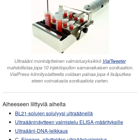
Ultraääni moninäytteinen valmistusyksikkö
VialTweeter
mahdollistaa jopa 10 injektiopullon samanaikaisen sonikaation.
VialPress-kiinnityslaitteella voidaan painaa jopa 4 lisäputkea
eteen voimakasta sonikaatiota varten.
Aiheeseen liittyviä aiheita
BL21-solujen solulyysi ultraäänellä
Ultraääninäytteen valmistelu ELISA-määrityksille
Ultraääni-DNA-leikkaus
C. Elegans -näytteiden ultraäänivalmistus