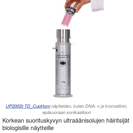
UP200St TD_CupHorn
näytteiden, kuten DNA: n ja kromatiinin,
epäsuoraan sonikaatioon
Korkean suorituskyvyn ultraäänisolujen häiritsijät
biologisille näytteille