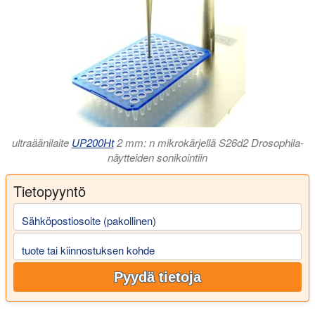
ultraäänilaite
UP200Ht
2 mm: n mikrokärjellä S26d2 Drosophila-
näytteiden sonikointiin
Tietopyyntö
Sähköpostiosoite (pakollinen)
tuote tai kiinnostuksen kohde
Pyydä tietoja