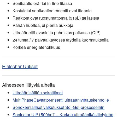
Sonikaatio erä- tai in-line-tilassa
Kostutetut sonikaatioelementit ovat titaania
Reaktorit ovat ruostumattomia (316L) tai lasisia
Vähän huoltoa, ei pieniä aukkoja
Ultraäänellä avustettu puhdistus paikassa (CIP)
24 tuntia / 7 päivää käytössä täydellä kuormituksella
Korkea energiatehokkuus
Hielscher Uutiset
Aiheeseen liittyviä aiheita
Ultraäänisäiliön sekoittimet
MultiPhaseCavitator-insertti ultraäänivirtauskennolle
Sonokemialliset vaikutukset Sol-Gel-prosesseihin
Sonicator UIP1500hdT – Korkea ultraäänikäsittelyteho