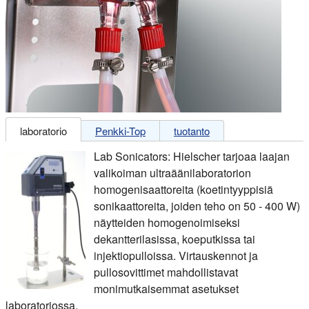
laboratorio
Penkki-Top
tuotanto
Lab Sonicators: Hielscher tarjoaa laajan
valikoiman ultraäänilaboratorion
homogenisaattoreita (koetintyyppisiä
sonikaattoreita, joiden teho on 50 - 400 W)
näytteiden homogenoimiseksi
dekantterilasissa, koeputkissa tai
injektiopulloissa. Virtauskennot ja
pullosovittimet mahdollistavat
monimutkaisemmat asetukset
laboratoriossa.