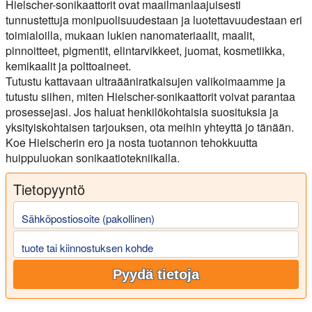
Hielscher-sonikaattorit ovat maailmanlaajuisesti
tunnustettuja monipuolisuudestaan ja luotettavuudestaan eri
toimialoilla, mukaan lukien nanomateriaalit, maalit,
pinnoitteet, pigmentit, elintarvikkeet, juomat, kosmetiikka,
kemikaalit ja polttoaineet.
Tutustu kattavaan ultraääniratkaisujen valikoimaamme ja
tutustu siihen, miten Hielscher-sonikaattorit voivat parantaa
prosessejasi. Jos haluat henkilökohtaisia suosituksia ja
yksityiskohtaisen tarjouksen, ota meihin yhteyttä jo tänään.
Koe Hielscherin ero ja nosta tuotannon tehokkuutta
huippuluokan sonikaatiotekniikalla.
Tietopyyntö
Sähköpostiosoite (pakollinen)
tuote tai kiinnostuksen kohde
Pyydä tietoja