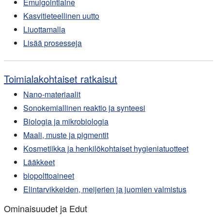
Emulgointiaine
Kasvitieteellinen uutto
Liuottamalla
Lisää prosesseja
Toimialakohtaiset ratkaisut
Nano-materiaalit
Sonokemiallinen reaktio ja synteesi
Biologia ja mikrobiologia
Maali, muste ja pigmentit
Kosmetiikka ja henkilökohtaiset hygieniatuotteet
Lääkkeet
biopolttoaineet
Elintarvikkeiden, meijerien ja juomien valmistus
Ominaisuudet ja Edut