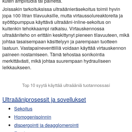
kuten amplitudia tai painetta.
Joissakin tarkoituksissa ultraäänieräsekoitus toimii hyvin
jopa 100 litran tilavuuksille, mutta virtaussolureaktoreita ja
syöttöpumppua käyttävä ultraääni-inline-sekoitus on
kuitenkin tehokkaampi ratkaisu. Virtauskennossa
ultraääniteho on erittäin keskittynyt pieneen tilavuuteen, mikä
johtaa tasaisempaan käsittelyyn ja parempaan tuotteen
laatuun. Vastapaineventtiiliä voidaan käyttää virtauskennon
paineen nostamiseen. Tämä tehostaa sonikointia
merkittävästi, mikä johtaa suurempaan hydrauliseen
leikkaukseen.
Top 10 syytä käyttää ultraääniä tuotannossasi
Tämä video selittää, miksi sinun pitäisi harkita Hielscher-soni
Ultraääniprosessit ja sovellukset
Sekoitus
Homogenisoinnin
dispergointi ja deagglomerointi