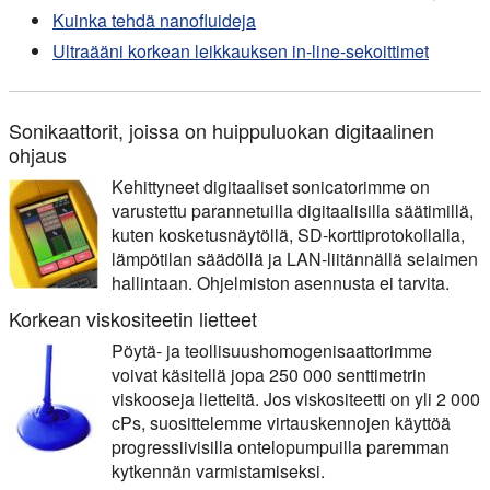
Kuinka tehdä nanofluideja
Ultraääni korkean leikkauksen in-line-sekoittimet
Sonikaattorit, joissa on huippuluokan digitaalinen
ohjaus
Kehittyneet digitaaliset sonicatorimme on
varustettu parannetuilla digitaalisilla säätimillä,
kuten kosketusnäytöllä, SD-korttiprotokollalla,
lämpötilan säädöllä ja LAN-liitännällä selaimen
hallintaan. Ohjelmiston asennusta ei tarvita.
Korkean viskositeetin lietteet
Pöytä- ja teollisuushomogenisaattorimme
voivat käsitellä jopa 250 000 senttimetrin
viskooseja lietteitä. Jos viskositeetti on yli 2 000
cPs, suosittelemme virtauskennojen käyttöä
progressiivisilla ontelopumpuilla paremman
kytkennän varmistamiseksi.