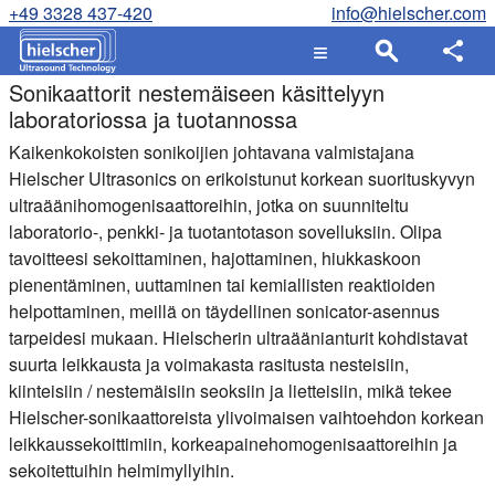
+49 3328 437-420
info@hielscher.com
Sonikaattorit nestemäiseen käsittelyyn
laboratoriossa ja tuotannossa
Kaikenkokoisten sonikoijien johtavana valmistajana
Hielscher Ultrasonics on erikoistunut korkean suorituskyvyn
ultraäänihomogenisaattoreihin, jotka on suunniteltu
laboratorio-, penkki- ja tuotantotason sovelluksiin. Olipa
tavoitteesi sekoittaminen, hajottaminen, hiukkaskoon
pienentäminen, uuttaminen tai kemiallisten reaktioiden
helpottaminen, meillä on täydellinen sonicator-asennus
tarpeidesi mukaan. Hielscherin ultraäänianturit kohdistavat
suurta leikkausta ja voimakasta rasitusta nesteisiin,
kiinteisiin / nestemäisiin seoksiin ja lietteisiin, mikä tekee
Hielscher-sonikaattoreista ylivoimaisen vaihtoehdon korkean
leikkaussekoittimiin, korkeapainehomogenisaattoreihin ja
sekoitettuihin helmimyllyihin.