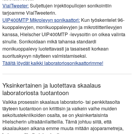
VialTweeter:
Suljettujen injektiopullojen sonikointiin
tarjoamme VialTweeterin.
UIP400MTP Mikrolevyn sonikaattori:
Kun työskentelet 96-
kuoppalevyjen, monikuoppalevyjen ja mikrotiitterilevyjen
kanssa, Hielscher UIP400MTP -levysoitin on oikea valinta
sinulle. Sonikoidaan mikä tahansa standardi
monikuoppalevy luotettavasti ja tasaisesti korkean
suorituskyvyn näytteen valmistamiseksi.
Täältä löydät kaikki laboratoriosonikaattorimme!
Yksinkertainen ja luotettava skaalaus
laboratoriosta tuotantoon
Vaikka prosessin skaalaus laboratorio- tai penkkitasolta
täyteen tuotantoon on kriittisin ja vaikein vaihe muiden
sekoitustekniikoiden osalta, se on yksinkertaisinta
Hielscherin ultraäänilaitteilla. Tämä johtuu siitä, että
skaalauksen aikana emme muuta mitään ajoparametreja,