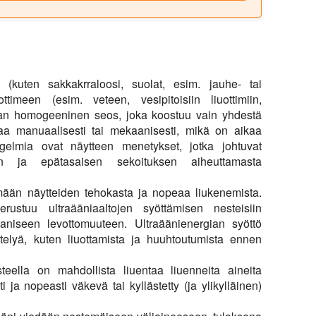
(kuten sakkakrraloosi, suolat, esim. jauhe- tai
ttimeen (esim. veteen, vesipitoisiin liuottimiin,
aadaan homogeeninen seos, joka koostuu vain yhdestä
ttaa manuaalisesti tai mekaanisesti, mikä on aikaa
ngelmia ovat näytteen menetykset, jotka johtuvat
den ja epätasaisen sekoituksen aiheuttamasta
ämään näytteiden tehokasta ja nopeaa liukenemista.
rustuu ultraääniaaltojen syöttämisen nesteisiin
aaniseen levottomuuteen. Ultraäänienergian syöttö
ttelyä, kuten liuottamista ja huuhtoutumista ennen
steella on mahdollista liuentaa liuenneita aineita
 ja nopeasti väkevä tai kyllästetty (ja ylikylläinen)