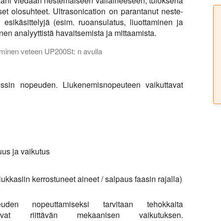
aääni viedään nestemäiseen väliaineeseen, tuloksena
set olosuhteet. Ultrasonication on parantanut neste-
 esikäsittelyjä (esim. ruoansulatus, liuottaminen ja
nnen analyyttistä havaitsemista ja mittaamista.
taminen veteen UP200St: n avulla
-sovellus. Video osoittaa sokerikiteiden nopean liukenemisen v
essin nopeuden. Liukenemisnopeuteen vaikuttavat
uus ja vaikutus
iukkasiin kerrostuneet aineet / salpaus faasin rajalla)
euden nopeuttamiseksi tarvitaan tehokkaita
oavat riittävän mekaanisen vaikutuksen.