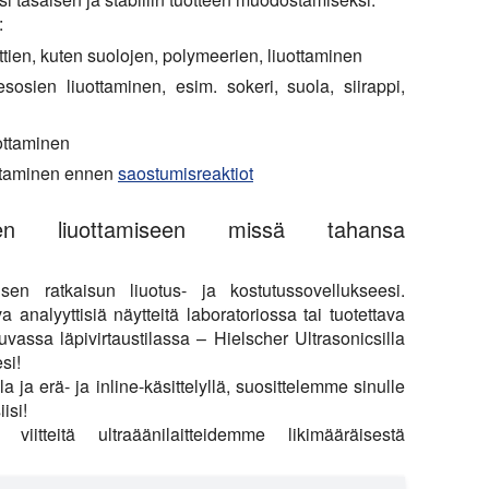
:
ien, kuten suolojen, polymeerien, liuottaminen
esosien liuottaminen, esim. sokeri, suola, siirappi,
ottaminen
mistaminen ennen
saostumisreaktiot
lusten liuottamiseen missä tahansa
isen ratkaisun liuotus- ja kostutussovellukseesi.
 analyyttisiä näytteitä laboratoriossa tai tuotettava
uvassa läpivirtaustilassa – Hielscher Ultrasonicsilla
si!
la ja erä- ja inline-käsittelyllä, suosittelemme sinulle
isi!
itteitä ultraäänilaitteidemme likimääräisestä