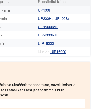
opeus
Suositellut laitteet
l / min
UP100H
/min
UP200Ht
,
UP400St
n
UIP2000hdT
min
UIP4000hdT
 min
UIP16000
klusteri
UIP16000
tietoja ultraääniprosessoreista, sovelluksista ja
essistasi kanssasi ja tarjoamme sinulle
ksesi!