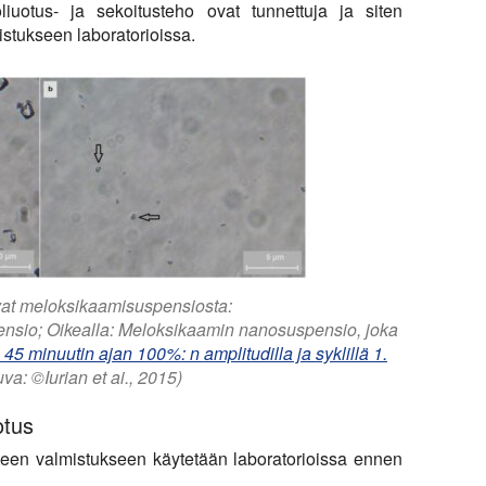
oliuotus- ja sekoitusteho ovat tunnettuja ja siten
istukseen laboratorioissa.
vat meloksikaamisuspensiosta:
nsio; Oikealla: Meloksikaamin nanosuspensio, joka
 minuutin ajan 100%: n amplitudilla ja syklillä 1.
uva: ©Iurian et ai., 2015)
otus
tteen valmistukseen käytetään laboratorioissa ennen