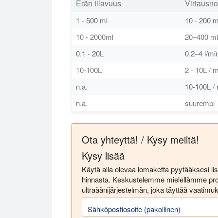
Erän tilavuus
Virtausn
1 - 500 ml
10 - 200 m
10 - 2000ml
20–400 ml
0.1 - 20L
0.2–4 l/mi
10-100L
2 - 10L / 
n.a.
10-100L /
n.a.
suurempi
Ota yhteyttä! / Kysy meiltä!
Kysy lisää
Käytä alla olevaa lomaketta pyytääksesi lisä
hinnasta. Keskustelemme mielellämme pros
ultraäänijärjestelmän, joka täyttää vaatimu
Sähköpostiosoite (pakollinen)