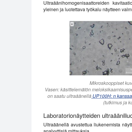
Ultraäänihomogenisaattoreiden kavitaati
yleinen ja luotettava työkalu näytteen valm
Mikroskooppiset ku
Vasen: käsittelemätön meloksikaamisuspe
on saatu ultraäänellä
UP100H: n kanssa 45
(tutkimus ja k
Laboratorionäytteiden ultraääniliu
Ultraäänellä avustettua liukenemista näy
analyyttisiä mittauksia.