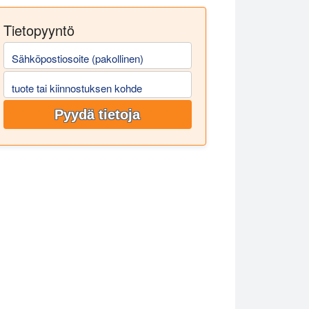
Tietopyyntö
Sähköpostiosoite (pakollinen)
eteen Hielscher UP200St: n avulla.
tuote tai kiinnostuksen kohde
Pyydä tietoja