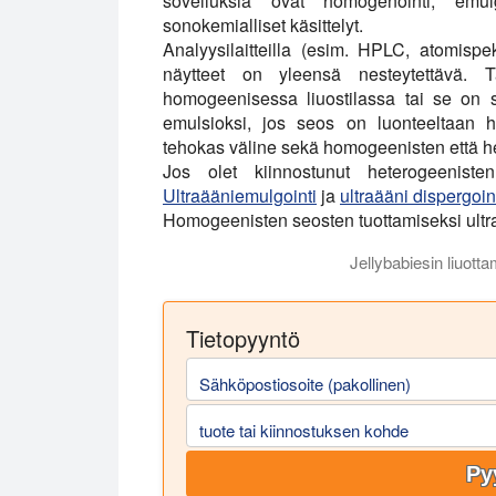
sovelluksia ovat homogenointi, emulg
sonokemialliset käsittelyt.
Analyysilaitteilla (esim. HPLC, atomispe
näytteet on yleensä nesteytettävä. 
homogeenisessa liuostilassa tai se on sii
emulsioksi, jos seos on luonteeltaan h
tehokas väline sekä homogeenisten että h
Jos olet kiinnostunut heterogeeniste
Ultraääniemulgointi
ja
ultraääni dispergoint
Homogeenisten seosten tuottamiseksi ultraä
Jellybabiesin liuott
Liuottaminen on yksi monista ultrasonic
Tietopyyntö
Sähköpostiosoite (pakollinen)
tuote tai kiinnostuksen kohde
Py