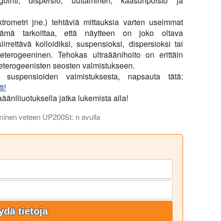
ointi, dispersio, uuttaminen, kaasunpoisto ja
ktrometri jne.) tehtäviä mittauksia varten useimmat
Tämä tarkoittaa, että näytteen on joko oltava
rrettävä kolloidiksi, suspensioksi, dispersioksi tai
eterogeeninen. Tehokas ultraäänihoito on erittäin
eterogeenisten seosten valmistukseen.
n suspensioiden valmistuksesta, napsauta tätä:
i!
äniliuotuksella jatka lukemista alla!
aminen veteen UP200St: n avulla
ationin tehosovelluksista. Video osoittaa hyytelövauvojen nope
ydä tietoja