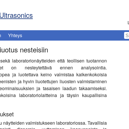
Ultrasonics
n
Yhteys
iuotus nesteisiin
ekä laboratorionäytteiden että teollisen tuotannon
teet on nesteytettävä ennen analysointia.
nopea ja luotettava keino valmistaa kaikenkokoisia
enisten ja hyvin liuotettujen liuosten valmistaminen
oteominaisuuksien ja tasaisen laadun takaamiseksi.
koisina laboratoriolaitteina ja täysin kaupallisina
lukset
lu näytteiden valmistukseen laboratoriossa. Tavallisia