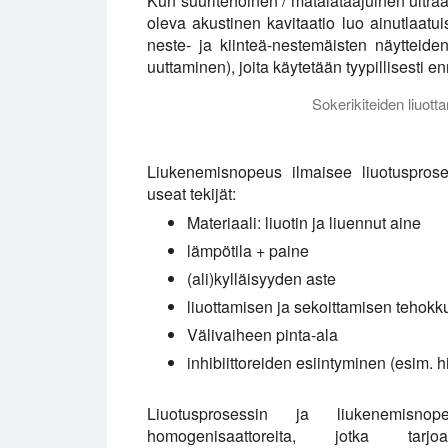
Kun suuritehoinen / matalataajuinen ultr
oleva akustinen kavitaatio luo ainutlaatui
neste- ja kiinteä-nestemäisten näytteiden
uuttaminen), joita käytetään tyypillisesti e
Sokerikiteiden liuot
Liuottaminen on yleinen ultrasonication
Liukenemisnopeus ilmaisee liuotuspros
useat tekijät:
Materiaali: liuotin ja liuennut aine
lämpötila + paine
(ali)kylläisyyden aste
liuottamisen ja sekoittamisen tehokk
Välivaiheen pinta-ala
inhibiittoreiden esiintyminen (esim. h
Liuotusprosessin ja liukenemisnop
homogenisaattoreita, jotka tarj