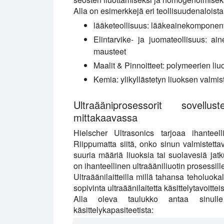
Alla on esimerkkejä eri teollisuudenaloista
lääketeollisuus
: lääkeainekomponentt
Elintarvike- ja juomateollisuus
: ain
mausteet
Maalit & Pinnoitteet
: polymeerien liu
Kemia
: ylikyllästetyn liuoksen val
Ultraääniprosessorit sovel
mittakaavassa
Hielscher Ultrasonics tarjoaa ihanteell
Riippumatta siitä, onko sinun valmistettava
suuria määriä liuoksia tai suolavesiä jatk
on ihanteellinen ultraääniliuotin prosessille
Ultraäänilaitteilla millä tahansa teholuokal
sopivinta ultraäänilaitetta käsittelytavoitteisi
Alla oleva taulukko antaa sinulle vi
käsittelykapasiteetista: