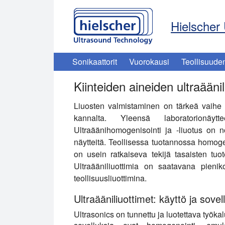
Hielscher 
Sonikaattorit
Vuorokausi
Teollisuude
Kiinteiden aineiden ultraäänil
Liuosten valmistaminen on tärkeä vaihe s
kannalta. Yleensä laboratorionäyt
Ultraäänihomogenisointi ja -liuotus on 
näytteitä. Teollisessa tuotannossa homoge
on usein ratkaiseva tekijä tasaisten tu
Ultraääniliuottimia on saatavana pieniko
teollisuusliuottimina.
Ultraääniliuottimet: käyttö ja sovel
Ultrasonics on tunnettu ja luotettava työka