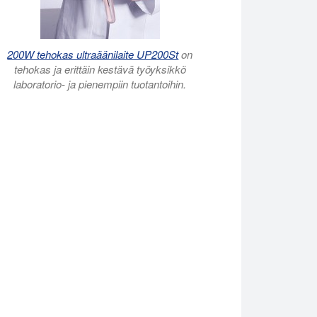
200W tehokas ultraäänilaite UP200St
on
tehokas ja erittäin kestävä työyksikkö
laboratorio- ja pienempiin tuotantoihin.
an liukenemisen veteen Hielscher UP200St: n avulla.