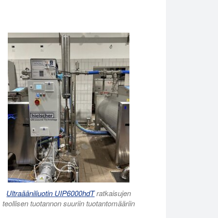
Ultraääniliuotin UIP6000hdT
ratkaisujen
teollisen tuotannon suuriin tuotantomääriin