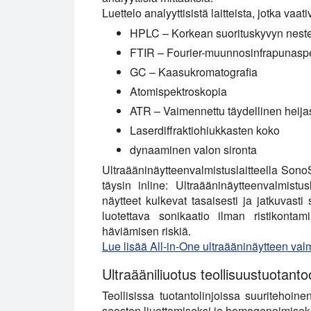
Luettelo analyyttisistä laitteista, jotka vaati
HPLC
– Korkean suorituskyvyn nest
FTIR
– Fourier-muunnosinfrapunasp
GC
– Kaasukromatografia
Atomispektroskopia
ATR
– Vaimennettu täydellinen heija
Laserdiffraktiohiukkasten koko
dynaaminen valon sironta
Ultraääninäytteenvalmistuslaitteella SonoS
täysin inline: Ultraääninäytteenvalmistu
näytteet kulkevat tasaisesti ja jatkuvasti
luotettava sonikaatio ilman ristikonta
häviämisen riskiä.
Lue lisää All-in-One ultraääninäytteen va
Ultraääniliuotus teollisuustuotant
Teollisissa tuotantolinjoissa suuritehoine
seosten liuottamiseksi ja homogenoimiseksi