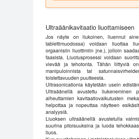
Ultraäänikavitaatio liuottamiseen
Jos näyte on liukoinen, liuennut aine 
tablettimuodossa) voidaan liuottaa liuo
orgaanisiin liuottimiin jne.), jolloin s
faasista. Liuotusprosessi voidaan suori
vievää ja tehotonta. Tähän liittyviä o
manipuloinnista tai satunnaisvirhei
toistettavuuden puutteesta.
Ultrasonicationia käytetään usein edist
Ultraäänellä avustettu liukeneminen pe
aiheuttamien kavitaatiovaikutusten mek
helpottaa ja nopeuttaa näytteen esikäsi
analyysiä.
Liuoksen ultraäänellä avustetulla valmi
suurina pitoisuuksina ja luoda tehokkaasti
liuos.