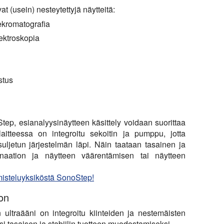
vat (usein) nesteytettyjä näytteitä:
ekromatografia
ektroskopia
stus
tep, esianalyysinäytteen käsittely voidaan suorittaa
slaitteessa on integroitu sekoitin ja pumppu, jotta
 suljetun järjestelmän läpi. Näin taataan tasainen ja
minaation ja näytteen väärentämisen tai näytteen
lmisteluyksiköstä SonoStep!
oon
n ultraääni on integroitu kiinteiden ja nestemäisten
 tasaisen ja stabiilin tuotteen muodostamiseksi.