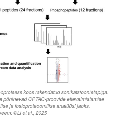
ööprotsess koos rakendatud sonikatsioonietapiga.
ava põhinevad CPTAC-proovide ettevalmistamise
lise ja fosfoproteoomilise analüüsi jaoks.
keem: ©Li et al., 2025