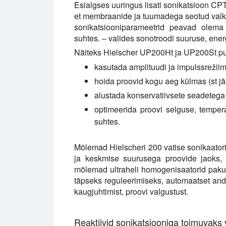
Esialgses uuringus lisati sonikatsioon CPTA
et membraanide ja tuumadega seotud valk
sonikatsiooniparameetrid peavad olema 
suhtes. – valides sonotroodi suuruse, energ
Näiteks Hielscher UP200Ht ja UP200St pu
kasutada amplituudi ja impulssrežiim
hoida proovid kogu aeg külmas (st jää
alustada konservatiivsete seadetega
optimeerida proovi selguse, tempera
suhtes.
Mõlemad Hielscheri 200 vatise sonikaato
ja keskmise suurusega proovide jaoks, 
mõlemad ultraheli homogenisaatorid pakuva
täpseks reguleerimiseks, automaatset and
kaugjuhtimist, proovi valgustust.
Reaktiivid sonikatsiooniga toimuvaks