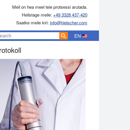
Meil on hea meel teie protsessi arutada.
Helistage meile:
+49 3328 437-420
Saatke meile kiri:
info@hielscher.com
EN
otokoll