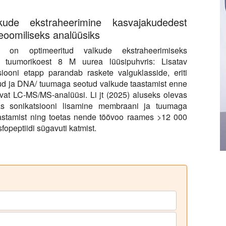
kude ekstraheerimine kasvajakudedest
eoomiliseks analüüsiks
l on optimeeritud valkude ekstraheerimiseks
ud tuumorikoest 8 M uurea lüüsipuhvris: Lisatav
siooni etapp parandab raskete valguklasside, eriti
d ja DNA/ tuumaga seotud valkude taastamist enne
evat LC-MS/MS-analüüsi. Li jt (2025) aluseks olevas
as sonikatsiooni lisamine membraani ja tuumaga
astamist ning toetas nende töövoo raames >12 000
fopeptiidi sügavuti katmist.