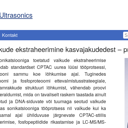
Ultrasonics
Kontakt
lkude ekstraheerimine kasvajakudedest – pr
onikatsiooniga toetatud valkude ekstraheerimise
ndab standardset CPTAC uurea lüüsi tööprotsessi,
atsiooni sammu koe lõhkumise ajal. Tuginedes
mi ja fosfoproteoomi ettevalmistusstrateegiale,
mrakkude struktuuri lõhkumist, vähendab proovi
eraldumist, mida on tavaliselt raskem taastada ainult
eotud ja DNA-siduvate või tuumaga seotud valkude
as sonikatsiooniga tööprotsess nii valkude kui ka
 samal ajal ühilduvuse järgnevate CPTAC-stiilis
erimise, fosfopeptiidide rikastamise ja LC-MS/MS-