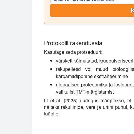
K
Protokolli rakendusala
Kasutage seda protseduuri:
värskelt külmutatud, krüopulveriseer
rakupelletid või muud bioloogil
karbamiidipõhine ekstraheerimine
globaalsed proteoomika ja fosfoprot
valikulist TMT-märgistamist
Li et al. (2025) uuringus märgitakse, et
näiteks rakuliinide, vere ja uriini puhul, 
tüübile.