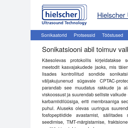
Hielscher 
Sonikaatorid
Protsessid
Tööstused
Sonikatsiooni abil toimuv va
Käesolevas protokollis kirjeldatakse s
meetodit kasvajakudede jaoks, mis täie
lisades kontrollitud sondide sonik
väljakujunenud sügavale CPTAC-proteoo
parandab see muudatus rakkude ja ala
viskoossust ja suurendab selliste valkude 
karbamiidilüüsiga, eriti membraaniga s
puhul. Aluseks olevas uuringus suurend
fosfopeptiidide avastamist, säilitades
seedimise, TMT-märgistamise, fraktsione