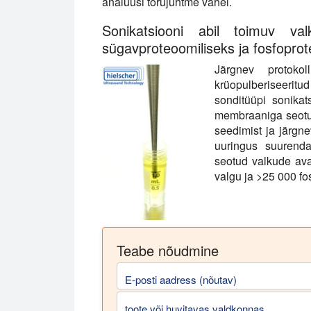
analüüsi torujuhtme vahel.
Sonikatsiooni abil toimuv val
sügavproteoomiliseks ja fosfoprot
Järgnev protokol
krüopulberiseerit
sonditüüpi sonikat
membraaniga seotu
seedimist ja järgn
uuringus suurend
seotud valkude av
valgu ja >25 000 fos
Teabe nõudmine
E-posti aadress (nõutav)
toote või huvitavas valdkonnas