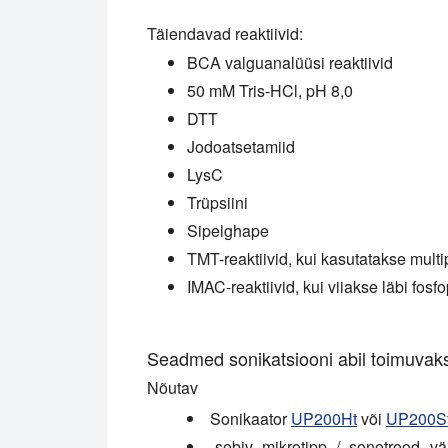
Täiendavad reaktiivid:
BCA valguanalüüsi reaktiivid
50 mM Tris-HCl, pH 8,0
DTT
Jodoatsetamiid
LysC
Trüpsiini
Sipelghape
TMT-reaktiivid, kui kasutatakse multi
IMAC-reaktiivid, kui viiakse läbi fosf
Seadmed sonikatsiooni abil toimuvak
Nõutav
Sonikaator
UP200Ht
või
UP200S
sobiv mikrotipp / sonotrood v