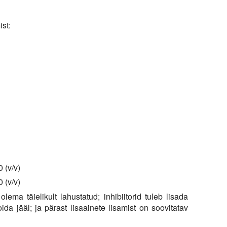
st:
0 (v/v)
0 (v/v)
ema täielikult lahustatud; inhibiitorid tuleb lisada
ida jääl; ja pärast lisaainete lisamist on soovitatav