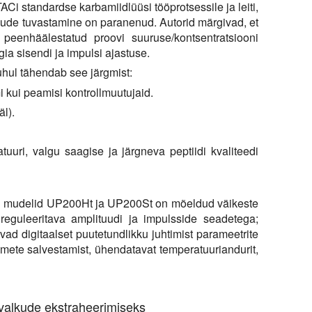
Ci standardse karbamiidlüüsi tööprotsessile ja leiti,
ude tuvastamine on paranenud. Autorid märgivad, et
peenhäälestatud proovi suuruse/kontsentratsiooni
ia sisendi ja impulsi ajastuse.
hul tähendab see järgmist:
i kui peamisi kontrollmuutujaid.
l).
tuuri, valgu saagise ja järgneva peptiidi kvaliteedi
ri mudelid UP200Ht ja UP200St on mõeldud väikeste
reguleeritava amplituudi ja impulsside seadetega;
d digitaalset puutetundlikku juhtimist parameetrite
mete salvestamist, ühendatavat temperatuuriandurit,
 valkude ekstraheerimiseks