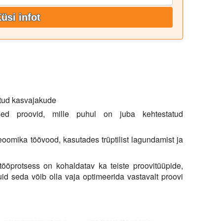
üsi infot
itud kasvajakude
ised proovid, mille puhul on juba kehtestatud
eoomika töövood, kasutades trüptilist lagundamist ja
 tööprotsess on kohaldatav ka teiste proovitüüpide,
kuid seda võib olla vaja optimeerida vastavalt proovi