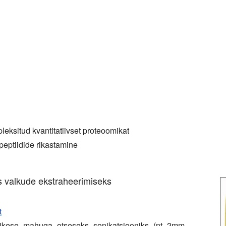
pleksitud kvantitatiivset proteoomikat
opeptiidide rikastamine
s valkude ekstraheerimiseks
t
äikese mahuga otseseks sonikatsiooniks (nt 2mm-