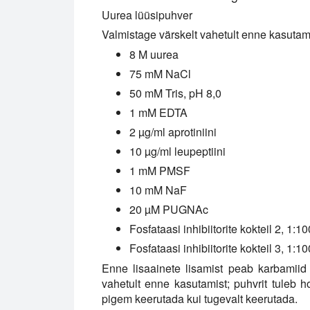
Uurea lüüsipuhver
Valmistage värskelt vahetult enne kasutami
8 M uurea
75 mM NaCl
50 mM Tris, pH 8,0
1 mM EDTA
2 µg/ml aprotiniini
10 µg/ml leupeptiini
1 mM PMSF
10 mM NaF
20 µM PUGNAc
Fosfataasi inhibiitorite kokteil 2, 1:10
Fosfataasi inhibiitorite kokteil 3, 1:10
Enne lisaainete lisamist peab karbamiid ol
vahetult enne kasutamist; puhvrit tuleb ho
pigem keerutada kui tugevalt keerutada.