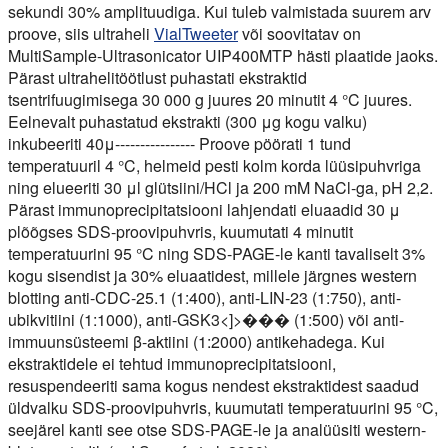
sekundi 30% amplituudiga. Kui tuleb valmistada suurem arv
proove, siis ultraheli
VialTweeter
või soovitatav on
MultiSample-Ultrasonicator UIP400MTP hästi plaatide jaoks.
Pärast ultrahelitöötlust puhastati ekstraktid
tsentrifuugimisega 30 000 g juures 20 minutit 4 °C juures.
Eelnevalt puhastatud ekstrakti (300 μg kogu valku)
inkubeeriti 40μ---------------- Proove pöörati 1 tund
temperatuuril 4 °C, helmeid pesti kolm korda lüüsipuhvriga
ning elueeriti 30 μl glütsiini/HCl ja 200 mM NaCl-ga, pH 2,2.
Pärast immunoprecipitatsiooni lahjendati eluaadid 30 μ
plõõgses SDS-proovipuhvris, kuumutati 4 minutit
temperatuurini 95 °C ning SDS-PAGE-le kanti tavaliselt 3%
kogu sisendist ja 30% eluaatidest, millele järgnes western
blotting anti-CDC-25.1 (1:400), anti-LIN-23 (1:750), anti-
ubikvitiini (1:1000), anti-GSK3<]>��� (1:500) või anti-
immuunsüsteemi β-aktiini (1:2000) antikehadega. Kui
ekstraktidele ei tehtud immunoprecipitatsiooni,
resuspendeeriti sama kogus nendest ekstraktidest saadud
üldvalku SDS-proovipuhvris, kuumutati temperatuurini 95 °C,
seejärel kanti see otse SDS-PAGE-le ja analüüsiti western-