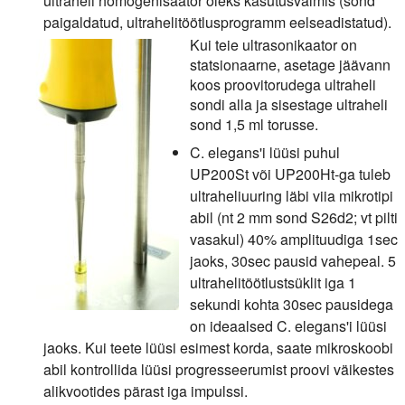
ultraheli homogenisaator oleks kasutusvalmis (sond
paigaldatud, ultrahelitöötlusprogramm eelseadistatud).
Kui teie ultrasonikaator on
statsionaarne, asetage jäävann
koos proovitorudega ultraheli
sondi alla ja sisestage ultraheli
sond 1,5 ml torusse.
C. elegans'i lüüsi puhul
UP200St või UP200Ht-ga tuleb
ultraheliuuring läbi viia mikrotipi
abil (nt 2 mm sond S26d2; vt pilti
vasakul) 40% amplituudiga 1sec
jaoks, 30sec pausid vahepeal. 5
ultrahelitöötlustsüklit iga 1
sekundi kohta 30sec pausidega
on ideaalsed C. elegans'i lüüsi
jaoks. Kui teete lüüsi esimest korda, saate mikroskoobi
abil kontrollida lüüsi progresseerumist proovi väikestes
alikvootides pärast iga impulssi.