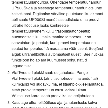
temperatuurianduriga. Ühendage temperatuuriandur
UP200St-ga ja sisestage temperatuurianduri ots ühte
katseklaasi. Digitaalse värvilise puutetundliku ekraani
abil saate UP200St menüüs seadistada oma proovi
ultrahelitöötluse jaoks konkreetse
temperatuurivahemiku. Ultrasonikaator peatub
automaatselt, kui maksimaalne temperatuur on
saavutatud, ja peatub, kuni proovi temperatuur on
seatud temperatuuri ∆ madalama väärtuseni. Seejärel
algab ultrahelitöötlus automaatselt uuesti. See nutikas
funktsioon hoiab ära kuumusest põhjustatud
lagunemise.
VialTweeteri plokki saab eeljahutada. Pange
VialTweeteri plokk (ainult sonotrode ilma andurita!)
külmkappi või sügavkülma, et titaanplokk eeljahutada,
aitab proovi temperatuuri tõusu edasi lükata.
Võimaluse korral saab proovi ka ise eeljahutada.
Kasutage ultrahelitöötluse ajal jahutamiseks kuiva