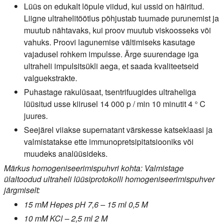
Lüüs on edukalt lõpule viidud, kui ussid on häiritud.
Liigne ultrahelitöötlus põhjustab tuumade purunemist ja
muutub nähtavaks, kui proov muutub viskoosseks või
vahuks. Proovi lagunemise vältimiseks kasutage
vajadusel rohkem impulsse. Ärge suurendage iga
ultraheli impulsitsükli aega, et saada kvaliteetseid
valguekstrakte.
Puhastage rakulüsaat, tsentrifuugides ultraheliga
lüüsitud usse kiirusel 14 000 p / min 10 minutit 4 ° C
juures.
Seejärel viiakse supernatant värskesse katseklaasi ja
valmistatakse ette immunopretsipitatsiooniks või
muudeks analüüsideks.
Märkus homogeniseerimispuhvri kohta: Valmistage
ülaltoodud ultraheli lüüsiprotokolli homogeniseerimispuhver
järgmiselt:
15 mM Hepes pH 7,6 – 15 ml 0,5 M
10 mM KCl – 2,5 ml 2 M