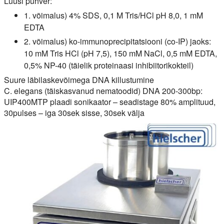
Lüüsi puhver:
1. võimalus) 4% SDS, 0,1 M Tris/HCl pH 8,0, 1 mM
EDTA
2. võimalus) ko-immunoprecipitatsiooni (co-IP) jaoks:
10 mM Tris HCl (pH 7,5), 150 mM NaCl, 0,5 mM EDTA,
0,5% NP-40 (täielik proteinaasi inhibiitorikokteil)
Suure läbilaskevõimega DNA killustumine
C. elegans (täiskasvanud nematoodid) DNA 200-300bp:
UIP400MTP plaadi sonikaator – seadistage 80% amplituud,
30pulses – iga 30sek sisse, 30sek välja