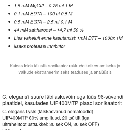
1,5 mM MgCl2 – 0.75 ml 1 M
0.1 mM EDTA – 100 ul 0,5 M
0.5 mM EGTA – 2,5 ml 0,1 M
44 mM sahharoosi – 14,7 ml 50 %
Lisa vahetult enne kasutamist: 1mM DTT – 1000x 1M
lisaks proteaasi inhibiitor
Kuidas leida täiuslik sonikaator rakkude katkestamiseks ja
valkude ekstraheerimiseks teaduses ja analüüsis
See õpetus selgitab, millist tüüpi sonikaator sobib kõige par
C. elegans'i suure läbilaskevõimega lüüs 96-süvendi
plaatidel, kasutades UIP400MTP plaadi sonikaatorit
C. elegans Lysis (täiskasvanud nematoodid)
UIP400MTP 80% amplituud, 20 tsüklit (iga
ultrahelitöötlustsükkel: 30 sek ON, 30 sek OFF)