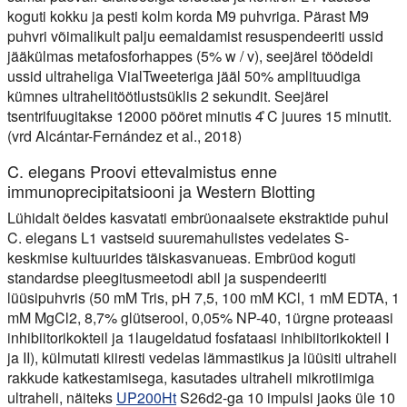
koguti kokku ja pesti kolm korda M9 puhvriga. Pärast M9
puhvri võimalikult palju eemaldamist resuspendeeriti ussid
jääkülmas metafosforhappes (5% w / v), seejärel töödeldi
ussid ultraheliga VialTweeteriga jääl 50% amplituudiga
kümnes ultrahelitöötlustsüklis 2 sekundit. Seejärel
tsentrifuugitakse 12000 pööret minutis 4 ̊C juures 15 minutit.
(vrd Alcántar-Fernández et al., 2018)
C. elegans Proovi ettevalmistus enne
immunoprecipitatsiooni ja Western Blotting
Lühidalt öeldes kasvatati embrüonaalsete ekstraktide puhul
C. elegans L1 vastseid suuremahulistes vedelates S-
keskmise kultuurides täiskasvanueas. Embrüod koguti
standardse pleegitusmeetodi abil ja suspendeeriti
lüüsipuhvris (50 mM Tris, pH 7,5, 100 mM KCl, 1 mM EDTA, 1
mM MgCl2, 8,7% glütserool, 0,05% NP-40, 1ürgne proteaasi
inhibiitorikokteil ja 1laugeldatud fosfataasi inhibiitorikokteil I
ja II), külmutati kiiresti vedelas lämmastikus ja lüüsiti ultraheli
rakkude katkestamisega, kasutades ultraheli mikrotiimiga
ultraheli, näiteks
UP200Ht
S26d2-ga 10 impulsi jaoks üle 10