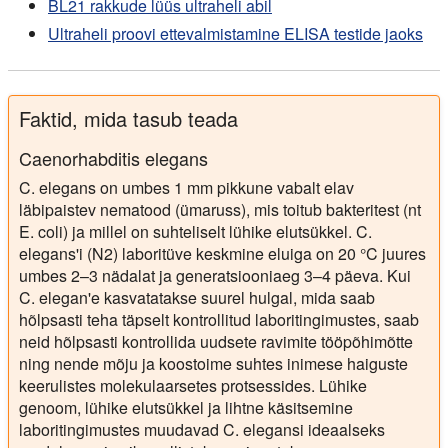
BL21 rakkude lüüs ultraheli abil
Ultraheli proovi ettevalmistamine ELISA testide jaoks
Faktid, mida tasub teada
Caenorhabditis elegans
C. elegans on umbes 1 mm pikkune vabalt elav
läbipaistev nematood (ümaruss), mis toitub bakteritest (nt
E. coli) ja millel on suhteliselt lühike elutsükkel. C.
elegans'i (N2) laboritüve keskmine eluiga on 20 °C juures
umbes 2–3 nädalat ja generatsiooniaeg 3–4 päeva. Kui
C. elegan'e kasvatatakse suurel hulgal, mida saab
hõlpsasti teha täpselt kontrollitud laboritingimustes, saab
neid hõlpsasti kontrollida uudsete ravimite tööpõhimõtte
ning nende mõju ja koostoime suhtes inimese haiguste
keerulistes molekulaarsetes protsessides. Lühike
genoom, lühike elutsükkel ja lihtne käsitsemine
laboritingimustes muudavad C. elegansi ideaalseks