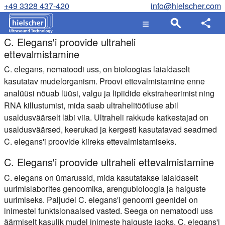
+49 3328 437-420
info@hielscher.com
C. Elegans'i proovide ultraheli
ettevalmistamine
C. elegans, nematoodi uss, on bioloogias laialdaselt
kasutatav mudelorganism. Proovi ettevalmistamine enne
analüüsi nõuab lüüsi, valgu ja lipiidide ekstraheerimist ning
RNA killustumist, mida saab ultrahelitöötluse abil
usaldusväärselt läbi viia. Ultraheli rakkude katkestajad on
usaldusväärsed, keerukad ja kergesti kasutatavad seadmed
C. elegans'i proovide kiireks ettevalmistamiseks.
C. Elegans'i proovide ultraheli ettevalmistamine
C. elegans on ümarussid, mida kasutatakse laialdaselt
uurimislaborites genoomika, arengubioloogia ja haiguste
uurimiseks. Paljudel C. elegans'i genoomi geenidel on
inimestel funktsionaalsed vasted. Seega on nematoodi uss
äärmiselt kasulik mudel inimeste haiguste jaoks. C. elegans'i