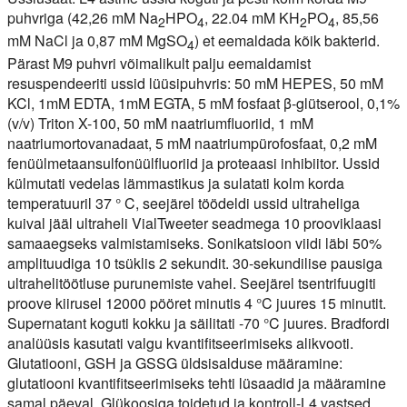
puhvriga (42,26 mM Na
HPO
, 22.04 mM KH
PO
, 85,56
2
4
2
4
mM NaCl ja 0,87 mM MgSO
) et eemaldada kõik bakterid.
4
Pärast M9 puhvri võimalikult palju eemaldamist
resuspendeeriti ussid lüüsipuhvris: 50 mM HEPES, 50 mM
KCl, 1mM EDTA, 1mM EGTA, 5 mM fosfaat β-glütserool, 0,1%
(v/v) Triton X-100, 50 mM naatriumfluoriid, 1 mM
naatriumortovanadaat, 5 mM naatriumpürofosfaat, 0,2 mM
fenüülmetaansulfonüülfluoriid ja proteaasi inhibiitor. Ussid
külmutati vedelas lämmastikus ja sulatati kolm korda
temperatuuril 37 ° C, seejärel töödeldi ussid ultraheliga
kuival jääl ultraheli VialTweeter seadmega 10 prooviklaasi
samaaegseks valmistamiseks. Sonikatsioon viidi läbi 50%
amplituudiga 10 tsüklis 2 sekundit. 30-sekundilise pausiga
ultrahelitöötluse purunemiste vahel. Seejärel tsentrifuugiti
proove kiirusel 12000 pööret minutis 4 °C juures 15 minutit.
Supernatant koguti kokku ja säilitati -70 °C juures. Bradfordi
analüüsis kasutati valgu kvantifitseerimiseks alikvooti.
Glutatiooni, GSH ja GSSG üldsisalduse määramine:
glutatiooni kvantifitseerimiseks tehti lüsaadid ja määramine
samal päeval. Glükoosiga toidetud ja kontroll-L4 vastsed