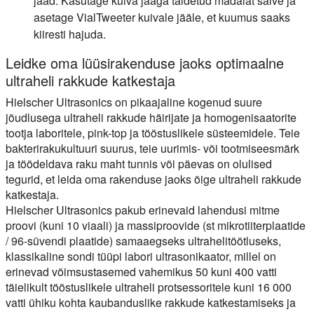
jääd. Kasutage kuiva jääga täidetud madalat salve ja
asetage VialTweeter kuivale jääle, et kuumus saaks
kiiresti hajuda.
Leidke oma lüüsirakenduse jaoks optimaalne
ultraheli rakkude katkestaja
Hielscher Ultrasonics on pikaajaline kogenud suure
jõudlusega ultraheli rakkude häirijate ja homogenisaatorite
tootja laboritele, pink-top ja tööstuslikele süsteemidele. Teie
bakterirakukultuuri suurus, teie uurimis- või tootmiseesmärk
ja töödeldava raku maht tunnis või päevas on olulised
tegurid, et leida oma rakenduse jaoks õige ultraheli rakkude
katkestaja.
Hielscher Ultrasonics pakub erinevaid lahendusi mitme
proovi (kuni 10 viaali) ja massiproovide (st mikrotiiterplaatide
/ 96-süvendi plaatide) samaaegseks ultrahelitöötluseks,
klassikaline sondi tüüpi labori ultrasonikaator, millel on
erinevad võimsustasemed vahemikus 50 kuni 400 vatti
täielikult tööstuslikele ultraheli protsessoritele kuni 16 000
vatti ühiku kohta kaubanduslike rakkude katkestamiseks ja