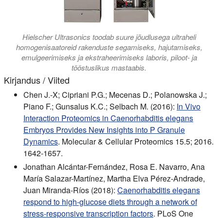
Hielscher Ultrasonics toodab suure jõudlusega ultraheli
homogenisaatoreid rakenduste segamiseks, hajutamiseks,
emulgeerimiseks ja ekstraheerimiseks laboris, piloot- ja
tööstuslikus mastaabis.
Kirjandus / Viited
Chen J.-X; Cipriani P.G.; Mecenas D.; Polanowska J.;
Piano F.; Gunsalus K.C.; Selbach M. (2016):
In Vivo
Interaction Proteomics in Caenorhabditis elegans
Embryos Provides New Insights into P Granule
Dynamics
. Molecular & Cellular Proteomics 15.5; 2016.
1642-1657.
Jonathan Alcántar-Fernández, Rosa E. Navarro, Ana
María Salazar-Martínez, Martha Elva Pérez-Andrade,
Juan Miranda-Ríos (2018):
Caenorhabditis elegans
respond to high-glucose diets through a network of
stress-responsive transcription factors
. PLoS One