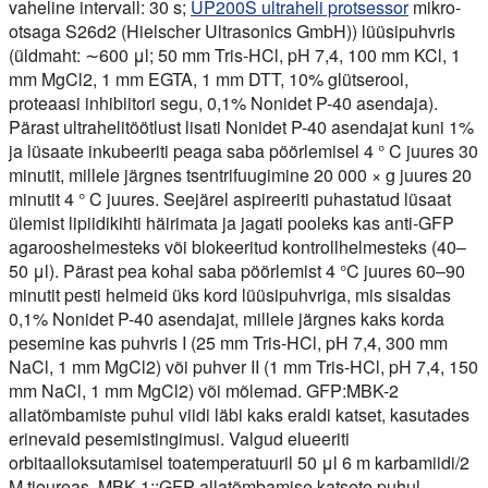
vaheline intervall: 30 s;
UP200S ultraheli protsessor
mikro-
otsaga S26d2 (Hielscher Ultrasonics GmbH)) lüüsipuhvris
(üldmaht: ∼600 μl; 50 mm Tris-HCl, pH 7,4, 100 mm KCl, 1
mm MgCl2, 1 mm EGTA, 1 mm DTT, 10% glütserool,
proteaasi inhibiitori segu, 0,1% Nonidet P-40 asendaja).
Pärast ultrahelitöötlust lisati Nonidet P-40 asendajat kuni 1%
ja lüsaate inkubeeriti peaga saba pöörlemisel 4 ° C juures 30
minutit, millele järgnes tsentrifuugimine 20 000 × g juures 20
minutit 4 ° C juures. Seejärel aspireeriti puhastatud lüsaat
ülemist lipiidikihti häirimata ja jagati pooleks kas anti-GFP
agarooshelmesteks või blokeeritud kontrollhelmesteks (40–
50 μl). Pärast pea kohal saba pöörlemist 4 °C juures 60–90
minutit pesti helmeid üks kord lüüsipuhvriga, mis sisaldas
0,1% Nonidet P-40 asendajat, millele järgnes kaks korda
pesemine kas puhvris I (25 mm Tris-HCl, pH 7,4, 300 mm
NaCl, 1 mm MgCl2) või puhver II (1 mm Tris-HCl, pH 7,4, 150
mm NaCl, 1 mm MgCl2) või mõlemad. GFP:MBK-2
allatõmbamiste puhul viidi läbi kaks eraldi katset, kasutades
erinevaid pesemistingimusi. Valgud elueeriti
orbitaalloksutamisel toatemperatuuril 50 μl 6 m karbamiidi/2
M tioureas. MBK-1::GFP allatõmbamise katsete puhul