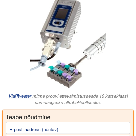
VialTweeter
mitme proovi ettevalmistusseade 10 katseklaasi
samaaegseks ultrahelitöötluseks.
Teabe nõudmine
E-posti aadress (nõutav)