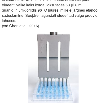
elueeriti valke kaks korda, loksutades 50 μl 8 m
guanidiiniumkloriidis 90 °C juures, millele järgnes etanooli
sadestamine. Seejärel lagundati elueeritud valgu proovid
lahuses.
(vrd Chen et al., 2016)