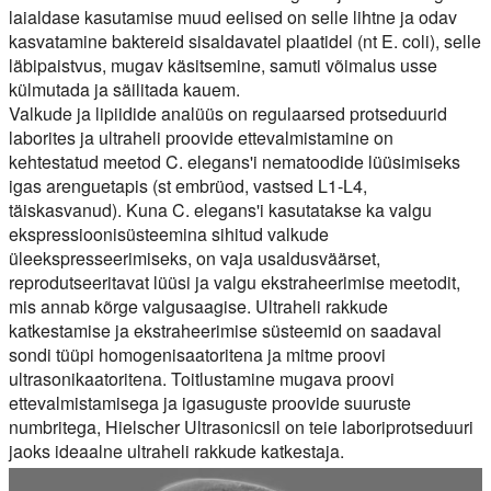
laialdase kasutamise muud eelised on selle lihtne ja odav
kasvatamine baktereid sisaldavatel plaatidel (nt E. coli), selle
läbipaistvus, mugav käsitsemine, samuti võimalus usse
külmutada ja säilitada kauem.
Valkude ja lipiidide analüüs on regulaarsed protseduurid
laborites ja ultraheli proovide ettevalmistamine on
kehtestatud meetod C. elegans'i nematoodide lüüsimiseks
igas arenguetapis (st embrüod, vastsed L1-L4,
täiskasvanud). Kuna C. elegans'i kasutatakse ka valgu
ekspressioonisüsteemina sihitud valkude
üleekspresseerimiseks, on vaja usaldusväärset,
reprodutseeritavat lüüsi ja valgu ekstraheerimise meetodit,
mis annab kõrge valgusaagise. Ultraheli rakkude
katkestamise ja ekstraheerimise süsteemid on saadaval
sondi tüüpi homogenisaatoritena ja mitme proovi
ultrasonikaatoritena. Toitlustamine mugava proovi
ettevalmistamisega ja igasuguste proovide suuruste
numbritega, Hielscher Ultrasonicsil on teie laboriprotseduuri
jaoks ideaalne ultraheli rakkude katkestaja.