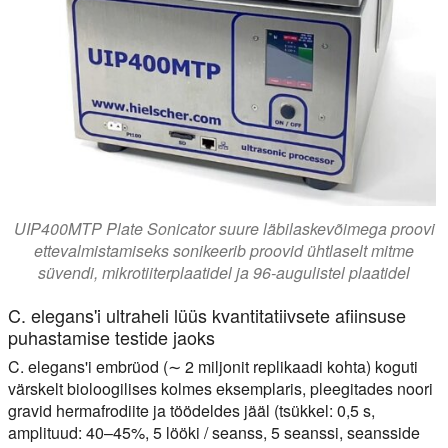
UIP400MTP Plate Sonicator suure läbilaskevõimega proovi
ettevalmistamiseks sonikeerib proovid ühtlaselt mitme
süvendi, mikrotiiterplaatidel ja 96-augulistel plaatidel
C. elegans'i ultraheli lüüs kvantitatiivsete afiinsuse
puhastamise testide jaoks
C. elegans'i embrüod (∼ 2 miljonit replikaadi kohta) koguti
värskelt bioloogilises kolmes eksemplaris, pleegitades noori
gravid hermafrodiite ja töödeldes jääl (tsükkel: 0,5 s,
amplituud: 40–45%, 5 lööki / seanss, 5 seanssi, seansside