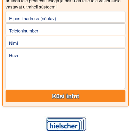
arutada teie protsessi teiega ja pakkuda teile teie vajadustele
vastavat ultraheli süsteemi!
E-posti aadress (nõutav)
Telefoninumber
Nimi
Huvi
Küsi infot