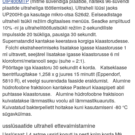
UIP400MTP
(mitme süvendiga plaatide, näiteks 96-süvendi
plaatide ultraheliga töötlemiseks). Ultraheli lüüsi jaoks
UP200Ht-ga kasutage mikro-otsa S26d2. Eelseadistage
ultraheli tsükli režiim digitaalses menüüs. Seadke amplituud
10% -ni ja ultrahelitöötlustsükli režiim 2-sekundiliste
impulsside 20 tsükliga, pausiga 30 sekundit.
Supernatandid kantakse keeratava korgiga klaastorudesse.
Folchi ekstraheerimiseks lisatakse igasse klaastorusse 1
ml ultravett, seejärel lisatakse igasse klaastorusse 6 ml
kloroformi/metanooli segu (suhe = 2:1).
Pööritage iga klaastoru 30 sekundit 4 korda. Katseklaase
tsentrifuugitakse 1,258 x g juures 15 minutit (Eppendorf,
5810 R), et veelgi suurendada faaside eraldumist. Alumine
hüdrofoobne fraktsioon kantakse Pasteuri klaaspipeti abil
puhtasse klaastorusse. Alumine hüdrofoobne fraktsioon
kuivatatakse lämmastiku voolu all lämmastikuaurutis.
Kuivatatud bakterpelletit hoitakse kuni kasutamiseni -80 °C
sügavkülmas.
usslüsaatide ultraheli ettevalmistamine
Usslüsaat: L4 astme ussid koguti ja pesti kolm korda M9