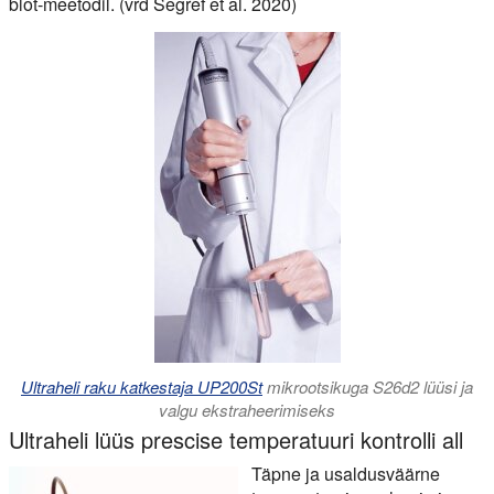
blot-meetodil. (vrd Segref et al. 2020)
Ultraheli raku katkestaja UP200St
mikrootsikuga S26d2 lüüsi ja
valgu ekstraheerimiseks
Ultraheli lüüs prescise temperatuuri kontrolli all
Täpne ja usaldusväärne