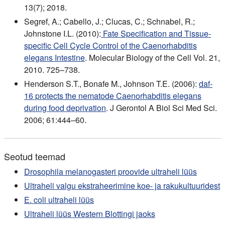
13(7); 2018.
Segref, A.; Cabello, J.; Clucas, C.; Schnabel, R.;
Johnstone I.L. (2010):
Fate Specification and Tissue-
specific Cell Cycle Control of the Caenorhabditis
elegans Intestine
. Molecular Biology of the Cell Vol. 21,
2010. 725–738.
Henderson S.T., Bonafe M., Johnson T.E. (2006):
daf-
16 protects the nematode Caenorhabditis elegans
during food deprivation
. J Gerontol A Biol Sci Med Sci.
2006; 61:444–60.
Seotud teemad
Drosophila melanogasteri proovide ultraheli lüüs
Ultraheli valgu ekstraheerimine koe- ja rakukultuuridest
E. coli ultraheli lüüs
Ultraheli lüüs Western Blottingi jaoks