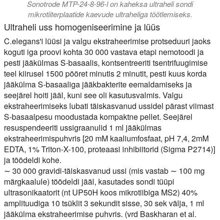
Sonotrode MTP-24-8-96-l on kaheksa ultraheli sondi
mikrotiiterplaatide kaevude ultraheliga töötlemiseks.
Ultraheli uss homogeniseerimine ja lüüs
C.elegans'i lüüsi ja valgu ekstraheerimise protseduuri jaoks
koguti iga proovi kohta 30 000 vastava etapi nemotoodi ja
pesti jääkülmas S-basaalis, kontsentreeriti tsentrifuugimise
teel kiirusel 1500 pööret minutis 2 minutit, pesti kuus korda
jääkülma S-basaaliga jääkbakterite eemaldamiseks ja
seejärel hoiti jääl, kuni see oli kasutusvalmis. Valgu
ekstraheerimiseks lubati täiskasvanud ussidel pärast viimast
S-basaalpesu moodustada kompaktne pellet. Seejärel
resuspendeeriti ussigraanulid 1 ml jääkülmas
ekstraheerimispuhvris [20 mM kaaliumfosfaat, pH 7,4, 2mM
EDTA, 1% Triton-X-100, proteaasi inhibiitorid (Sigma P2714)]
ja töödeldi kohe.
∼ 30 000 gravidi-täiskasvanud ussi (mis vastab ∼ 100 mg
märgkaalule) töödeldi jääl, kasutades sondi tüüpi
ultrasonikaatorit (nt UP50H koos mikrotiibiga MS2) 40%
amplituudiga 10 tsüklit 3 sekundit sisse, 30 sek välja, 1 ml
jääkülma ekstraheerimise puhvris. (vrd Baskharan et al.