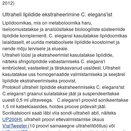
2012)
Ultraheli lipiidide ekstraheerimine C. elegans'ist
Lipiidoomikas, mis on metaboloomika haru,
iseloomustatakse ja analüüsitakse bioloogiliste süsteemide
lipiidide komplementi. C. elegansi kasutatakse lipiidoomikas
laialdaselt, et uurida metaboolsete lipiidide koostoimet ja
nende mõju tervisele ja elueale.
Ultraheli lüüsi ja ekstraheerimist kasutatakse lipiidide,
näiteks sfingolipiidide vabastamiseks C. elegans'i
embrüotest, vastsetest ja täiskasvanud ussidest. Ultraheli
kasutatakse uss homogenaatide valmistamiseks ja seejärel
lipiidide ekstraheerimiseks proovist.
Protokoll ultraheli lipiidide ekstraheerimiseks C. elegans'ist
C.elegans'i graanul sulatatakse jääl ja suspendeeritakse
uuesti 0,5 ml ultraveega. C.elegans'i proovid sonikeeritakse
1,5 ml katseklaasides, hoides proove pidevalt jääl.
Sonikatsiooni saab läbi viia sondi-ultraheli abil, näiteks
UP200Ht
, ultraheli proovi ettevalmistamise üksus
VialTweeter
(10 proovi samaaegne ultrahelitöötlus) või