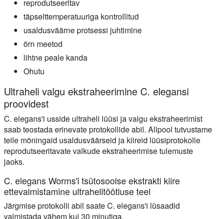
reprodutseeritav
täpselttemperatuuriga kontrollitud
usaldusväärne protsessi juhtimine
õrn meetod
lihtne peale kanda
Ohutu
Ultraheli valgu ekstraheerimine C. elegansi
proovidest
C. elegans'i usside ultraheli lüüsi ja valgu ekstraheerimist
saab teostada erinevate protokollide abil. Allpool tutvustame
teile mõningaid usaldusväärseid ja kiireid lüüsiprotokolle
reprodutseeritavate valkude ekstraheerimise tulemuste
jaoks.
C. elegans Worms'i tsütosoolse ekstrakti kiire
ettevalmistamine ultrahelitöötluse teel
Järgmise protokolli abil saate C. elegans'i lüsaadid
valmistada vähem kui 30 minutiga.