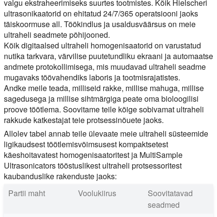
valgu ekstraheerimiseks suurtes tootmistes. Kõik Hielscheri
ultrasonikaatorid on ehitatud 24/7/365 operatsiooni jaoks
täiskoormuse all. Töökindlus ja usaldusväärsus on meie
ultraheli seadmete põhijooned.
Kõik digitaalsed ultraheli homogenisaatorid on varustatud
nutika tarkvara, värvilise puutetundliku ekraani ja automaatse
andmete protokollimisega, mis muudavad ultraheli seadme
mugavaks töövahendiks laboris ja tootmisrajatistes.
Andke meile teada, milliseid rakke, millise mahuga, millise
sagedusega ja millise sihtmärgiga peate oma bioloogilisi
proove töötlema. Soovitame teile kõige sobivamat ultraheli
rakkude katkestajat teie protsessinõuete jaoks.
Allolev tabel annab teile ülevaate meie ultraheli süsteemide
ligikaudsest töötlemisvõimsusest kompaktsetest
käeshoitavatest homogenisaatoritest ja MultiSample
Ultrasonicators tööstuslikest ultraheli protsessoritest
kaubanduslike rakenduste jaoks:
Partii maht
Voolukiirus
Soovitatavad
seadmed