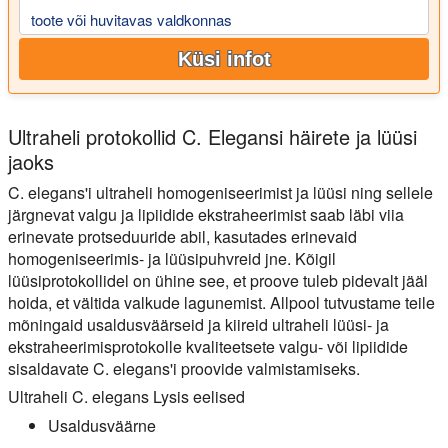
toote või huvitavas valdkonnas
Küsi infot
Ultraheli protokollid C. Elegansi häirete ja lüüsi
jaoks
C. elegans'i ultraheli homogeniseerimist ja lüüsi ning sellele
järgnevat valgu ja lipiidide ekstraheerimist saab läbi viia
erinevate protseduuride abil, kasutades erinevaid
homogeniseerimis- ja lüüsipuhvreid jne. Kõigil
lüüsiprotokollidel on ühine see, et proove tuleb pidevalt jääl
hoida, et vältida valkude lagunemist. Allpool tutvustame teile
mõningaid usaldusväärseid ja kiireid ultraheli lüüsi- ja
ekstraheerimisprotokolle kvaliteetsete valgu- või lipiidide
sisaldavate C. elegans'i proovide valmistamiseks.
Ultraheli C. elegans Lysis eelised
Usaldusväärne