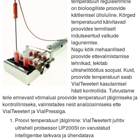
temperatuuri reguleerimine
on bioloogiliste proovide
käitlemisel ülioluline. Kõrged
temperatuurid käivitavad
proovides termiliselt
indutseeritud valkude
lagunemise.
Nagu kõik mehaanilised
proovide ettevalmistamise
tehnikad, tekitab
ultrahelitöötlus soojust. Kuid,
proovide temperatuuri saab
VialTweeteri kasutamisel
hästi kontrollida. Tutvustame
teile erinevaid võimalusi proovide temperatuuri jälgimiseks ja
kontrollimiseks, valmistades neid analüüsimiseks ette
VialTweeteri ja VialPressiga.
Proovi temperatuuri jälgimine: VialTweeterit juhtiv
ultraheli protsessor UP200St on varustatud
intelligentse tarkvara ja ühendatava