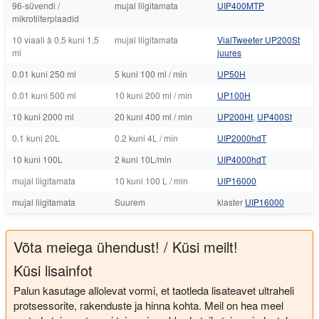
96-süvendi /
mujal liigitamata
UIP400MTP
mikrotiiterplaadid
10 viaali à 0,5 kuni 1,5
mujal liigitamata
VialTweeter UP200St
ml
juures
0.01 kuni 250 ml
5 kuni 100 ml / min
UP50H
0.01 kuni 500 ml
10 kuni 200 ml / min
UP100H
10 kuni 2000 ml
20 kuni 400 ml / min
UP200Ht
,
UP400St
0.1 kuni 20L
0.2 kuni 4L / min
UIP2000hdT
10 kuni 100L
2 kuni 10L/min
UIP4000hdT
mujal liigitamata
10 kuni 100 L / min
UIP16000
mujal liigitamata
Suurem
klaster
UIP16000
Võta meiega ühendust! / Küsi meilt!
Küsi lisainfot
Palun kasutage allolevat vormi, et taotleda lisateavet ultraheli
protsessorite, rakenduste ja hinna kohta. Meil on hea meel