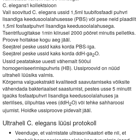
C. elegans'i kollektsioon
Vali soovitud C. elegans ussid 1,5ml tuubifosfaadi puhvri
lisandiga keedusoolalahusesse (PBS) või pese neid plaadilt
1,5ml fosfaatpuhvri lisandiga keedusoolalahusega.
Tsentrifuugitakse 1min kiirusel 2000 pööret minutis pelletiks.
Proove hoitakse kogu aeg jääl.
Seejärel peske ussid kaks korda PBS-iga.
Seejärel peske ussid kaks korda ddH-ga
O.
2
Ussid peatatakse uuesti vähemalt 500ul
homogeniseerimispuhvris (HB). Ussiproovid on nüüd
ultraheli lüüsiks valmis.
Kõrgema valguekstrakti kvaliteedi saavutamiseks võiksite
vähendada bakteriaalset saastumist, pestes usse 5 minutit
igaüks fosfaatpuhvri lisandiga keedusoolalahuses ja
steriilses, ülipuhtas vees (ddH
O) või tehke sahharoosi
2
ujumist. Hoidke ussiproove pidevalt jääl.
Ultraheli C. elegans lüüsi protokoll
Veenduge, et valmistate ultrasonikaatori ette nii, et