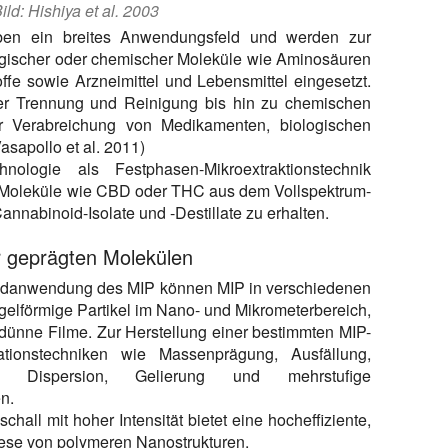
ild: Hishiya et al. 2003
ben ein breites Anwendungsfeld und werden zur
ogischer oder chemischer Moleküle wie Aminosäuren
ffe sowie Arzneimittel und Lebensmittel eingesetzt.
r Trennung und Reinigung bis hin zu chemischen
er Verabreichung von Medikamenten, biologischen
asapollo et al. 2011)
ologie als Festphasen-Mikroextraktionstechnik
Moleküle wie CBD oder THC aus dem Vollspektrum-
nnabinoid-Isolate und -Destillate zu erhalten.
r geprägten Molekülen
 Endanwendung des MIP können MIP in verschiedenen
ugelförmige Partikel im Nano- und Mikrometerbereich,
ünne Filme. Zur Herstellung einer bestimmten MIP-
tionstechniken wie Massenprägung, Ausfällung,
on, Dispersion, Gelierung und mehrstufige
n.
all mit hoher Intensität bietet eine hocheffiziente,
hese von polymeren Nanostrukturen.