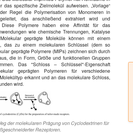
für das spezifische Zielmolekül aufweisen. „Vorlage“
 der Regel die Polymerisation von Monomeren in
eleitet, das anschließend extrahiert wird und
. Diese Polymere haben eine Affinität für das
Anwendungen wie chemische Trennungen, Katalyse
 Molekular geprägte Moleküle können mit einem
n, das zu einem molekularen Schlüssel (dem so
kular geprägte Polymere (MIPs) zeichnen sich durch
 aus, die in Form, Größe und funktionellen Gruppen
immen. Das "Schloss – Schlüssel"-Eigenschaft
kular geprägten Polymeren für verschiedene
Molekültyp erkannt und an das molekulare Schloss,
unden wird.
Weg der molekularen Prägung von Cyclodextrinen für
aßgeschneiderter Rezeptoren.