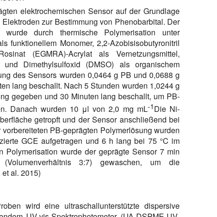
rägten elektrochemischen Sensor auf der Grundlage
en Elektroden zur Bestimmung von Phenobarbital. Der
r wurde durch thermische Polymerisation unter
 funktionellem Monomer, 2,2-Azobisisobutyronitril
Rosinat (EGMRA)-Acrylat als Vernetzungsmittel,
l und Dimethylsulfoxid (DMSO) als organischem
ellung des Sensors wurden 0,0464 g PB und 0,0688 g
en lang beschallt. Nach 5 Stunden wurden 1,0244 g
g gegeben und 30 Minuten lang beschallt, um PB-
-1
ten. Danach wurden 10 μl von 2,0 mg mL
Die Ni-
erfläche getropft und der Sensor anschließend bei
r vorbereiteten PB-geprägten Polymerlösung wurden
izierte GCE aufgetragen und 6 h lang bei 75 °C im
n Polymerisation wurde der geprägte Sensor 7 min
 (Volumenverhältnis 3:7) gewaschen, um die
et al. 2015)
en wird eine ultraschallunterstützte dispersive
eßendem UV-vis-Spektrophotometer (UA-DSPME-UV-