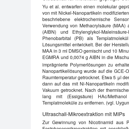
Yu et al. entwarfen einen molekular gep
von mit Nickel-Nanopartikeln modifiziert
beschriebene elektrochemische Senso
Verwendung von Methacrylsäure (MAA) als
(AIBN) und Ethylenglykol-Maleinsäure-
Phenobarbital (PB) als Templatmolekü
Lösungsmittel entwickelt. Bei der Herst
MAA in 3 ml DMSO gemischt und 10 Minut
EGMRA und 0,0074 g AIBN in die Mischun
imprägnierte Polymerlösungen zu erhal
Nanopartikellösung wurde auf die GCE-Ob
Raumtemperatur getrocknet. Etwa 5 μl de
dann auf das mit Ni-Nanopartikeln modif
Vakuum getrocknet. Nach der thermische
lang mit (Essigsäure) HAc/Methanol
Templatmoleküle zu entfernen. (vgl. Uygun 
Ultraschall-Mikroextraktion mit MIPs
Zur Gewinnung von Nicotinamid aus Prob
Festphasenmikroextraktion mit anschli