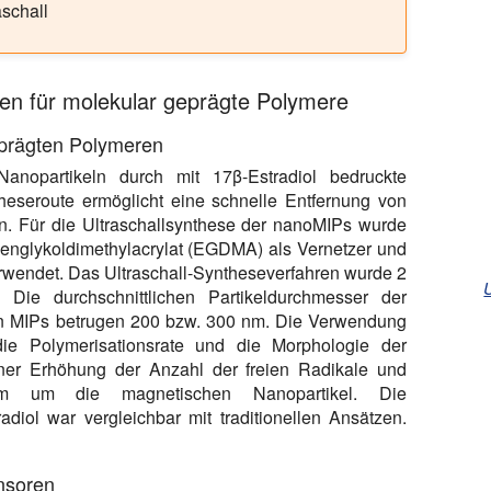
aschall
gen für molekular geprägte Polymere
eprägten Polymeren
nopartikeln durch mit 17β-Estradiol bedruckte
theseroute ermöglicht eine schnelle Entfernung von
. Für die Ultraschallsynthese der nanoMIPs wurde
englykoldimethylacrylat (EGDMA) als Vernetzer und
 verwendet. Das Ultraschall-Syntheseverfahren wurde 2
Die durchschnittlichen Partikeldurchmesser der
n MIPs betrugen 200 bzw. 300 nm. Die Verwendung
die Polymerisationsrate und die Morphologie der
iner Erhöhung der Anzahl der freien Radikale und
tum um die magnetischen Nanopartikel. Die
diol war vergleichbar mit traditionellen Ansätzen.
ensoren