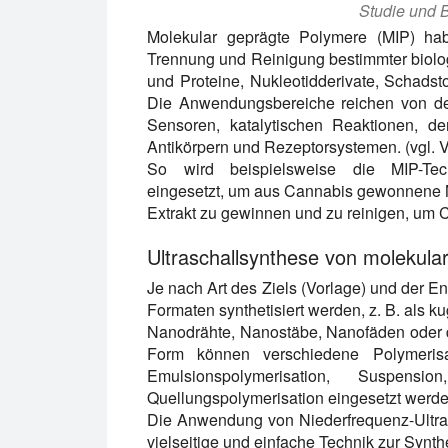
Studie und B
Molekular geprägte Polymere (MIP) ha
Trennung und Reinigung bestimmter biol
und Proteine, Nukleotidderivate, Schadsto
Die Anwendungsbereiche reichen von de
Sensoren, katalytischen Reaktionen, d
Antikörpern und Rezeptorsystemen. (vgl. V
So wird beispielsweise die MIP-Techn
eingesetzt, um aus Cannabis gewonnene 
Extrakt zu gewinnen und zu reinigen, um Ca
Ultraschallsynthese von molekula
Je nach Art des Ziels (Vorlage) und der
Formaten synthetisiert werden, z. B. als k
Nanodrähte, Nanostäbe, Nanofäden oder d
Form können verschiedene Polymerisa
Emulsionspolymerisation, Suspensi
Quellungspolymerisation eingesetzt werde
Die Anwendung von Niederfrequenz-Ultrasch
vielseitige und einfache Technik zur Synt