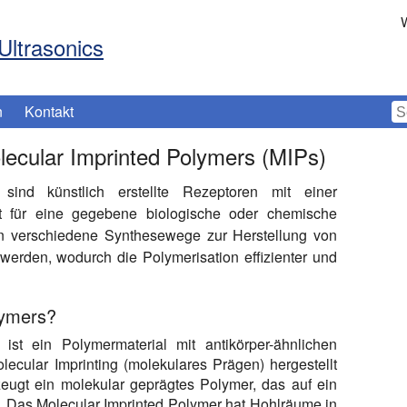
W
Ultrasonics
n
Kontakt
lecular Imprinted Polymers (MIPs)
sind künstlich erstellte Rezeptoren mit einer
ät für eine gegebene biologische oder chemische
nnen verschiedene Synthesewege zur Herstellung von
werden, wodurch die Polymerisation effizienter und
lymers?
ist ein Polymermaterial mit antikörper-ähnlichen
ecular Imprinting (molekulares Prägen) hergestellt
eugt ein molekular geprägtes Polymer, das auf ein
t. Das Molecular Imprinted Polymer hat Hohlräume in