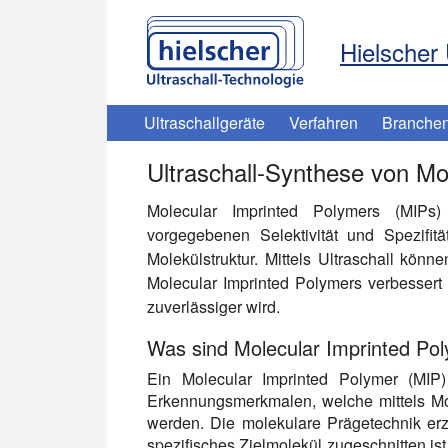
Hielscher 
Ultraschallgeräte
Verfahren
Branche
Ultraschall-Synthese von Mo
Molecular Imprinted Polymers (MIPs) 
vorgegebenen Selektivität und Spezifit
Molekülstruktur. Mittels Ultraschall kö
Molecular Imprinted Polymers verbessert 
zuverlässiger wird.
Was sind Molecular Imprinted Po
Ein Molecular Imprinted Polymer (MIP) 
Erkennungsmerkmalen, welche mittels Mol
werden. Die molekulare Prägetechnik erz
spezifisches Zielmolekül zugeschnitten is