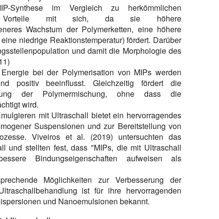
IP-Synthese im Vergleich zu herkömmlichen
ere Vorteile mit sich, da sie höhere
eneres Wachstum der Polymerketten, eine höhere
eine niedrige Reaktionstemperatur) fördert. Darüber
ngsstellenpopulation und damit die Morphologie des
11)
Energie bei der Polymerisation von MIPs werden
und positiv beeinflusst. Gleichzeitig fördert die
sung der Polymermischung, ohne dass die
chtigt wird.
ulgieren mit Ultraschall bietet ein hervorragendes
omogener Suspensionen und zur Bereitstellung von
prozesse. Viveiros et al. (2019) untersuchten das
l und stellten fest, dass "MIPs, die mit Ultraschall
bessere Bindungseigenschaften aufweisen als
sprechende Möglichkeiten zur Verbesserung der
ltraschallbehandlung ist für ihre hervorragenden
dispersionen und Nanoemulsionen bekannt.