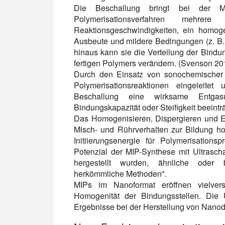
Die Beschallung bringt bei der M
Polymerisationsverfahren mehr
Reaktionsgeschwindigkeiten, ein homog
Ausbeute und mildere Bedingungen (z. B. 
hinaus kann sie die Verteilung der Bindu
fertigen Polymers verändern. (Svenson 20
Durch den Einsatz von sonochemischer 
Polymerisationsreaktionen eingeleitet 
Beschallung eine wirksame Entga
Bindungskapazität oder Steifigkeit beeinträ
Das Homogenisieren, Dispergieren und Em
Misch- und Rührverhalten zur Bildung h
Initiierungsenergie für Polymerisations
Potenzial der MIP-Synthese mit Ultraschal
hergestellt wurden, ähnliche oder 
herkömmliche Methoden".
MIPs im Nanoformat eröffnen vielver
Homogenität der Bindungsstellen. Die U
Ergebnisse bei der Herstellung von Nano