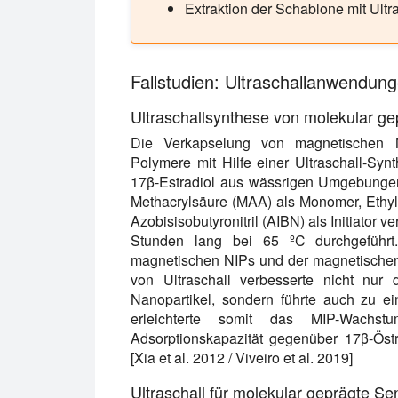
Extraktion der Schablone mit Ultr
Fallstudien: Ultraschallanwendun
Ultraschallsynthese von molekular g
Die Verkapselung von magnetischen Na
Polymere mit Hilfe einer Ultraschall-Syn
17β-Estradiol aus wässrigen Umgebungen
Methacrylsäure (MAA) als Monomer, Ethyl
Azobisisobutyronitril (AIBN) als Initiator
Stunden lang bei 65 ºC durchgeführt. 
magnetischen NIPs und der magnetische
von Ultraschall verbesserte nicht nur 
Nanopartikel, sondern führte auch zu e
erleichterte somit das MIP-Wachs
Adsorptionskapazität gegenüber 17β-Östra
[Xia et al. 2012 / Viveiro et al. 2019]
Ultraschall für molekular geprägte S