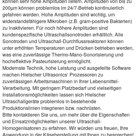
können sehr hohe Amplituden liefern. Amplituden von bis zu
200µm können problemlos im 24/7-Betrieb kontinuierlich
gefahren werden. Hohe Amplituden sind wichtig, um
widerstandsfähigere Mikroben (z.B. gram-positive Bakterien)
zu inaktivieren. Für noch höhere Amplituden sind
kundenspezifische Ultraschallsonotroden erhältlich. Alle
Sonotroden und Ultraschall-Durchflussreaktoren können
unter erhöhten Temperaturen und Drücken betrieben werden,
was eine zuverlässige Thermo-Mano-Sonorisierung und
hocheffektive Pasteurisierung ermöglicht.
Modernste Technik, hohe Leistung und ausgefeilte Software
machen Hielscher Ultrasonics‘ Prozessoren zu
zuverlässigen Arbeitsmaschinen in Ihrer Lebensmittel-
Verarbeitung. Mit geringem Platzbedarf und vielseitigen
Installationsmöglichkeiten lassen sich Hielscher
Ultraschallgeräte problemlos in bestehende
Produktionslinien integrieren bzw. nachrüsten.
Bitte kontaktieren Sie uns, um mehr über die Eigenschaften
und Einsatzmöglichkeiten unserer Ultraschall-
Homogenisatoren zu erfahren. Wir würden uns freuen, Ihre
Anwendung in der Käseherstellung mit Ihnen zu besprechen!