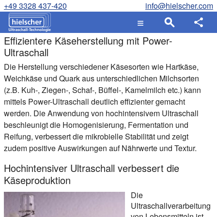
+49 3328 437-420
info@hielscher.com
Effizientere Käseherstellung mit Power-
Ultraschall
Die Herstellung verschiedener Käsesorten wie Hartkäse,
Weichkäse und Quark aus unterschiedlichen Milchsorten
(z.B. Kuh-, Ziegen-, Schaf-, Büffel-, Kamelmilch etc.) kann
mittels Power-Ultraschall deutlich effizienter gemacht
werden. Die Anwendung von hochintensivem Ultraschall
beschleunigt die Homogenisierung, Fermentation und
Reifung, verbessert die mikrobielle Stabilität und zeigt
zudem positive Auswirkungen auf Nährwerte und Textur.
Hochintensiver Ultraschall verbessert die
Käseproduktion
Die
Ultraschallverarbeitung
von Lebensmitteln ist