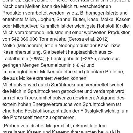
Nach dem Melken kann die Milch zu verschiedenen
Produkten verarbeitet werden, wie z. B. homogenisierte und
entrahmte Milch, Joghurt, Sahne, Butter, Käse, Molke, Kasein
oder Milchpulver. Kuhmilch ist der wichtigste Rohstoff für die
Milch-verarbeitende Industrie mit einer weltweiten Produktion
von 542.069.000 Tonnen/Jahr. [Gerosa et al. 2012]
Molke (Milchserum) ist ein Nebenprodukt der Käse- bzw.
Kaseinherstellung. Sie besteht hauptsächlich aus α-
Lactalbumin (~65%), β-Lactoglobulin (~25%), sowie aus
geringen Mengen Serumalbumin (~8%) und
Immunoglobinen. Molkenproteine sind globuläre Proteine,
die aus Molke extrahiert werden können.
Milchpulver wird durch Sprühtrocknung verarbeitet, wobei
die Milch in Sprühtrocknern getrocknet und verdampft wird,
um reines Trockenmilchpulver zu gewinnen. Aufgrund des
extrem hohen Energieverbrauchs von Sprühtrocknern ist
eine hohe Feststoffkonzentration der Flüssigkeit wichtig, um
die Prozesseffizienz zu optimieren.
„Proben von frischer Magermilch, rekonstituiertem
mizellarem Kasein und Kaseinpulver wurden bei 20 kHz