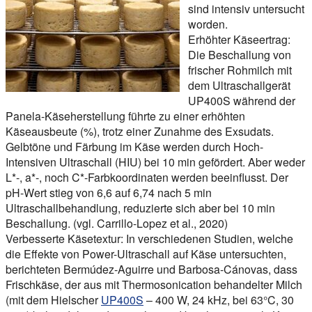
sind intensiv untersucht
worden.
Erhöhter Käseertrag:
Die Beschallung von
frischer Rohmilch mit
dem Ultraschallgerät
UP400S während der
Panela-Käseherstellung führte zu einer erhöhten
Käseausbeute (%), trotz einer Zunahme des Exsudats.
Gelbtöne und Färbung im Käse werden durch Hoch-
Intensiven Ultraschall (HIU) bei 10 min gefördert. Aber weder
L*-, a*-, noch C*-Farbkoordinaten werden beeinflusst. Der
pH-Wert stieg von 6,6 auf 6,74 nach 5 min
Ultraschallbehandlung, reduzierte sich aber bei 10 min
Beschallung. (vgl. Carrillo-Lopez et al., 2020)
Verbesserte Käsetextur:
In verschiedenen Studien, welche
die Effekte von Power-Ultraschall auf Käse untersuchten,
berichteten Bermúdez-Aguirre und Barbosa-Cánovas, dass
Frischkäse, der aus mit Thermosonication behandelter Milch
(mit dem Hielscher
UP400S
– 400 W, 24 kHz, bei 63°C, 30