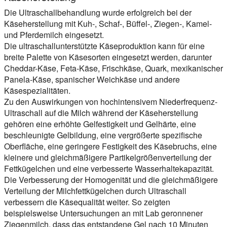
Die Ultraschallbehandlung wurde erfolgreich bei der
Käseherstellung mit Kuh-, Schaf-, Büffel-, Ziegen-, Kamel-
und Pferdemilch eingesetzt.
Die ultraschallunterstützte Käseproduktion kann für eine
breite Palette von Käsesorten eingesetzt werden, darunter
Cheddar-Käse, Feta-Käse, Frischkäse, Quark, mexikanischer
Panela-Käse, spanischer Weichkäse und andere
Käsespezialitäten.
Zu den Auswirkungen von hochintensivem Niederfrequenz-
Ultraschall auf die Milch während der Käseherstellung
gehören eine erhöhte Gelfestigkeit und Gelhärte, eine
beschleunigte Gelbildung, eine vergrößerte spezifische
Oberfläche, eine geringere Festigkeit des Käsebruchs, eine
kleinere und gleichmäßigere Partikelgrößenverteilung der
Fettkügelchen und eine verbesserte Wasserhaltekapazität.
Die Verbesserung der Homogenität und die gleichmäßigere
Verteilung der Milchfettkügelchen durch Ultraschall
verbessern die Käsequalität weiter. So zeigten
beispielsweise Untersuchungen an mit Lab geronnener
Ziegenmilch, dass das entstandene Gel nach 10 Minuten