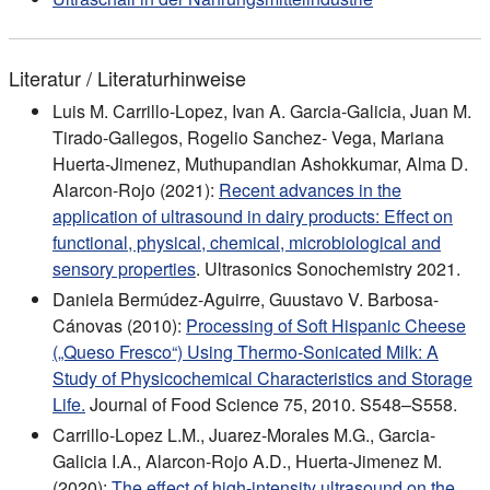
Literatur / Literaturhinweise
Luis M. Carrillo-Lopez, Ivan A. Garcia-Galicia, Juan M.
Tirado-Gallegos, Rogelio Sanchez- Vega, Mariana
Huerta-Jimenez, Muthupandian Ashokkumar, Alma D.
Alarcon-Rojo (2021):
Recent advances in the
application of ultrasound in dairy products: Effect on
functional, physical, chemical, microbiological and
sensory properties
. Ultrasonics Sonochemistry 2021.
Daniela Bermúdez-Aguirre, Guustavo V. Barbosa-
Cánovas (2010):
Processing of Soft Hispanic Cheese
(„Queso Fresco“) Using Thermo-Sonicated Milk: A
Study of Physicochemical Characteristics and Storage
Life.
Journal of Food Science 75, 2010. S548–S558.
Carrillo-Lopez L.M., Juarez-Morales M.G., Garcia-
Galicia I.A., Alarcon-Rojo A.D., Huerta-Jimenez M.
(2020):
The effect of high-intensity ultrasound on the