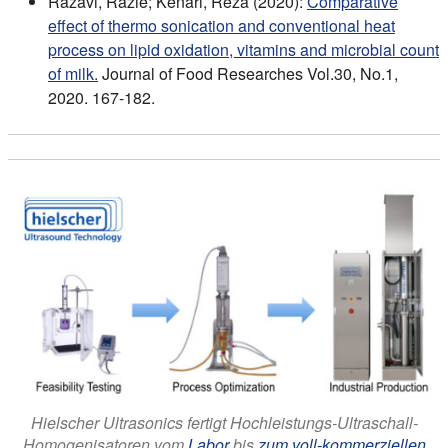
Razavi, Razie; Kenari, Reza (2020):
Comparative
effect of thermo sonication and conventional heat
process on lipid oxidation, vitamins and microbial count
of milk.
Journal of Food Researches Vol.30, No.1,
2020. 167-182.
Hielscher Ultrasonics fertigt Hochleistungs-Ultraschall-
Homogenisatoren vom
Labor
bis
zum voll-kommerziellen