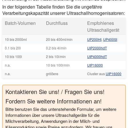
In der folgenden Tabelle finden Sie die ungefähre
Verarbeitungskapazität unserer Ultraschallhomogenisatoren:
Batch-Volumen
Durchfluss
Empfohlenes
Ultraschallgerät
10 bis 2000ml
20 bis 400ml/min
UP200Ht
,
UP400St
0.1 bis 20l
0,2 bis 4l/min
UIP2000hdT
10 bis 100l
2 bis 10l/min
UIP4000hdT
n.a.
10 bis 100l/min
UIP16000
n.a.
größere
Cluster aus
UIP16000
Kontaktieren Sie uns! / Fragen Sie uns!
Fordern Sie weitere Informationen an!
Bitte benutzen Sie das untenstehende Formular, um weitere
Informationen über unsere Ultraschallgeräte für die
Milchverarbeitung, Anwendungen in der Milch- und
Käseproduktion sowie Preise anzufordern. Wir freuen uns