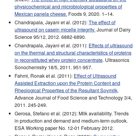
physicochemical and microbiological properties of
Mexican panela cheese.
Foods 9, 2020. 1–14.
Chandrapala, Jayani et al. (2012):
The effect of
ultrasound on casein micelle integrity.
Journal of Dairy
Science 95/12, 2012. 6882-6890.
Chandrapala, Jayani et al. (2011):
Effects of ultrasound
on the thermal and structural characteristics of proteins
in reconstituted whey protein concentrate
. Ultrasonics
Sonochemistry 18/5, 2011. 951-957.
Fahmi, Ronak et al. (2011):
Effect of Ultrasound
Assisted Extraction upon the Protein Content and
Rheological Properties of the Resultant Soymilk
.
Advance Journal of Food Science and Technology 3/4,
2011. 245-249.
Gerosa, Stefano et al. (2012): Milk availability. Trends
in production and demand and medium-term outlook.
ESA Working paper No. 12-01 February 2012.