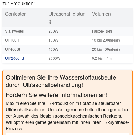
zur Produktion:
Sonicator
Ultraschallleistun
Volumen
g
VialTweeter
200W
Falcon-Rohr
UP100H
100W
10 bis 200ml/min
UP400St
400W
20 bis 400ml/min
UIP2000hdT
2000W
0,2 bis 4l/min
Optimieren Sie Ihre Wasserstoffausbeute
durch Ultraschallbehandlung!
Fordern Sie weitere Informationen an!
Maximieren Sie Ihre H₂-Produktion mit präzise steuerbarer
Ultraschallkavitation. Unsere Ingenieure helfen Ihnen gerne bei
der Auswahl des idealen sonoelektrochemischen Reaktors.
Wir optimieren gerne gemeinsam mit Ihnen Ihren H₂-Synthese-
Prozess!