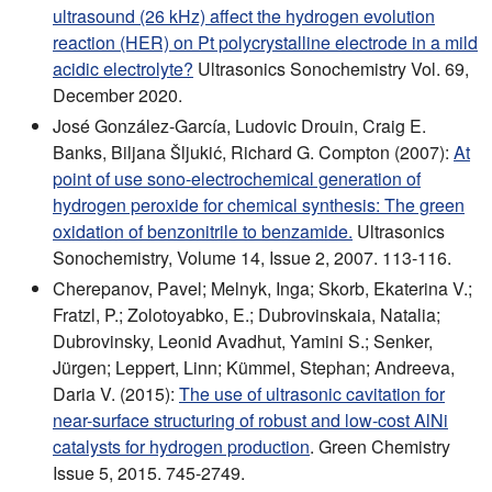
ultrasound (26 kHz) affect the hydrogen evolution
reaction (HER) on Pt polycrystalline electrode in a mild
acidic electrolyte?
Ultrasonics Sonochemistry Vol. 69,
December 2020.
José González-García, Ludovic Drouin, Craig E.
Banks, Biljana Šljukić, Richard G. Compton (2007):
At
point of use sono-electrochemical generation of
hydrogen peroxide for chemical synthesis: The green
oxidation of benzonitrile to benzamide.
Ultrasonics
Sonochemistry, Volume 14, Issue 2, 2007. 113-116.
Cherepanov, Pavel; Melnyk, Inga; Skorb, Ekaterina V.;
Fratzl, P.; Zolotoyabko, E.; Dubrovinskaia, Natalia;
Dubrovinsky, Leonid Avadhut, Yamini S.; Senker,
Jürgen; Leppert, Linn; Kümmel, Stephan; Andreeva,
Daria V. (2015):
The use of ultrasonic cavitation for
near-surface structuring of robust and low-cost AlNi
catalysts for hydrogen production
. Green Chemistry
Issue 5, 2015. 745-2749.