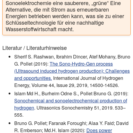
Sonoelektrochemie eine sauberere, „grüne“ Eine
Alternative, die mit Strom aus erneuerbaren
Energien betrieben werden kann, was sie zu einer
Schlüsseltechnologie für eine nachhaltige
Wasserstoffwirtschaft macht.
Literatur / Literaturhinweise
Sherif S. Rashwan, Ibrahim Dincer, Atef Mohany, Bruno
G. Pollet (2019):
The Sono-Hydro-Gen process
(Ultrasound induced hydrogen production): Challenges
and opportunities.
International Journal of Hydrogen
Energy, Volume 44, Issue 29, 2019, 14500-14526.
Islam Md H., Burheim Odne S., Pollet Bruno G. (2019):
Sonochemical and sonoelectrochemical production of
hydrogen
. Ultrasonics Sonochemistry 51, 2019. 533–
555.
Bruno G. Pollet; Faranak Foroughi; Alaa Y. Faid; David
R. Emberson; Md.H. Islam (2020):
Does power