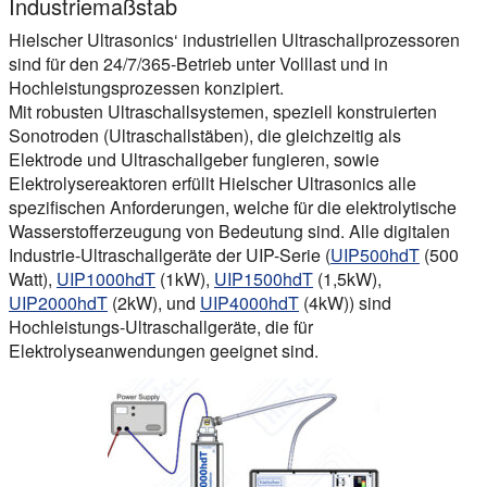
Industriemaßstab
Hielscher Ultrasonics‘ industriellen Ultraschallprozessoren
sind für den 24/7/365-Betrieb unter Volllast und in
Hochleistungsprozessen konzipiert.
Mit robusten Ultraschallsystemen, speziell konstruierten
Sonotroden (Ultraschallstäben), die gleichzeitig als
Elektrode und Ultraschallgeber fungieren, sowie
Elektrolysereaktoren erfüllt Hielscher Ultrasonics alle
spezifischen Anforderungen, welche für die elektrolytische
Wasserstofferzeugung von Bedeutung sind. Alle digitalen
Industrie-Ultraschallgeräte der UIP-Serie (
UIP500hdT
(500
Watt),
UIP1000hdT
(1kW),
UIP1500hdT
(1,5kW),
UIP2000hdT
(2kW), und
UIP4000hdT
(4kW)) sind
Hochleistungs-Ultraschallgeräte, die für
Elektrolyseanwendungen geeignet sind.