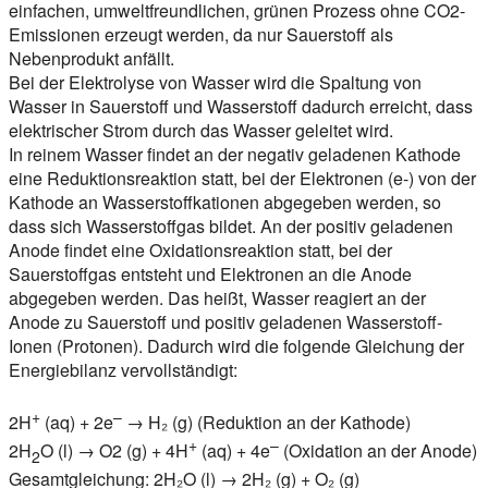
einfachen, umweltfreundlichen, grünen Prozess ohne CO2-
Emissionen erzeugt werden, da nur Sauerstoff als
Nebenprodukt anfällt.
Bei der Elektrolyse von Wasser wird die Spaltung von
Wasser in Sauerstoff und Wasserstoff dadurch erreicht, dass
elektrischer Strom durch das Wasser geleitet wird.
In reinem Wasser findet an der negativ geladenen Kathode
eine Reduktionsreaktion statt, bei der Elektronen (e-) von der
Kathode an Wasserstoffkationen abgegeben werden, so
dass sich Wasserstoffgas bildet. An der positiv geladenen
Anode findet eine Oxidationsreaktion statt, bei der
Sauerstoffgas entsteht und Elektronen an die Anode
abgegeben werden. Das heißt, Wasser reagiert an der
Anode zu Sauerstoff und positiv geladenen Wasserstoff-
Ionen (Protonen). Dadurch wird die folgende Gleichung der
Energiebilanz vervollständigt:
+
–
2H
(aq) + 2e
→ H₂ (g) (Reduktion an der Kathode)
+
–
2H
O (l) → O2 (g) + 4H
(aq) + 4e
(Oxidation an der Anode)
2
Gesamtgleichung: 2H₂O (l) → 2H₂ (g) + O₂ (g)