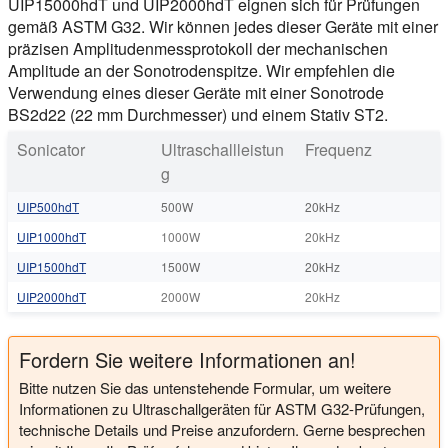
UIP15000hdT und UIP2000hdT eignen sich für Prüfungen
gemäß ASTM G32. Wir können jedes dieser Geräte mit einer
präzisen
Amplitudenmessprotokoll
der mechanischen
Amplitude an der Sonotrodenspitze. Wir empfehlen die
Verwendung eines dieser Geräte mit einer Sonotrode
BS2d22 (22 mm Durchmesser) und einem Stativ ST2.
Sonicator
Ultraschallleistun
Frequenz
g
UIP500hdT
500W
20kHz
UIP1000hdT
1000W
20kHz
UIP1500hdT
1500W
20kHz
UIP2000hdT
2000W
20kHz
Fordern Sie weitere Informationen an!
Bitte nutzen Sie das untenstehende Formular, um weitere
Informationen zu Ultraschallgeräten für ASTM G32-Prüfungen,
technische Details und Preise anzufordern. Gerne besprechen