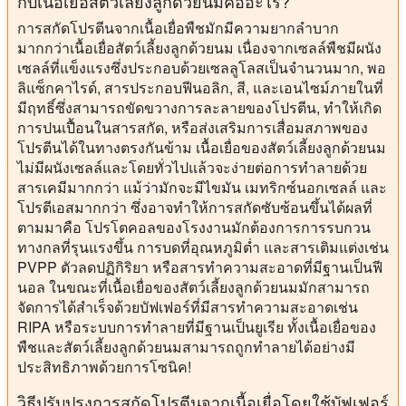
กับเนื้อเยื่อสัตว์เลี้ยงลูกด้วยนมคืออะไร?
การสกัดโปรตีนจากเนื้อเยื่อพืชมักมีความยากลำบาก
มากกว่าเนื้อเยื่อสัตว์เลี้ยงลูกด้วยนม เนื่องจากเซลล์พืชมีผนัง
เซลล์ที่แข็งแรงซึ่งประกอบด้วยเซลลูโลสเป็นจำนวนมาก, พอ
ลิแซ็กคาไรด์, สารประกอบฟีนอลิก, สี, และเอนไซม์ภายในที่
มีฤทธิ์ซึ่งสามารถขัดขวางการละลายของโปรตีน, ทำให้เกิด
การปนเปื้อนในสารสกัด, หรือส่งเสริมการเสื่อมสภาพของ
โปรตีนได้ในทางตรงกันข้าม เนื้อเยื่อของสัตว์เลี้ยงลูกด้วยนม
ไม่มีผนังเซลล์และโดยทั่วไปแล้วจะง่ายต่อการทำลายด้วย
สารเคมีมากกว่า แม้ว่ามักจะมีไขมัน เมทริกซ์นอกเซลล์ และ
โปรตีเอสมากกว่า ซึ่งอาจทำให้การสกัดซับซ้อนขึ้นได้ผลที่
ตามมาคือ โปรโตคอลของโรงงานมักต้องการการรบกวน
ทางกลที่รุนแรงขึ้น การบดที่อุณหภูมิต่ำ และสารเติมแต่งเช่น
PVPP ตัวลดปฏิกิริยา หรือสารทำความสะอาดที่มีฐานเป็นฟี
นอล ในขณะที่เนื้อเยื่อของสัตว์เลี้ยงลูกด้วยนมมักสามารถ
จัดการได้สำเร็จด้วยบัฟเฟอร์ที่มีสารทำความสะอาดเช่น
RIPA หรือระบบการทำลายที่มีฐานเป็นยูเรีย ทั้งเนื้อเยื่อของ
พืชและสัตว์เลี้ยงลูกด้วยนมสามารถถูกทำลายได้อย่างมี
ประสิทธิภาพด้วยการโซนิค!
วิธีปรับปรุงการสกัดโปรตีนจากเนื้อเยื่อโดยใช้บัฟเฟอร์