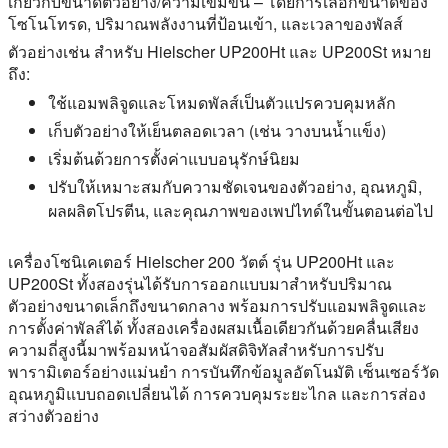
เกี่ยวกับขนาดตัวอย่าง/ความเข้มข้น – โดยการเลือกขนาดของ
โซโนโทรด, ปริมาณพลังงานที่ป้อนเข้า, และเวลาของพัลส์
ตัวอย่างเช่น สำหรับ Hielscher UP200Ht และ UP200St หมาย
ถึง:
ใช้แอมพลิจูดและโหมดพัลส์เป็นตัวแปรควบคุมหลัก
เก็บตัวอย่างให้เย็นตลอดเวลา (เช่น วางบนน้ำแข็ง)
เริ่มต้นด้วยการตั้งค่าแบบอนุรักษ์นิยม
ปรับให้เหมาะสมกับความชัดเจนของตัวอย่าง, อุณหภูมิ,
ผลผลิตโปรตีน, และคุณภาพของเพปไทด์ในขั้นตอนต่อไป
เครื่องโซนิเคเตอร์ Hielscher 200 วัตต์ รุ่น UP200Ht และ
UP200St ทั้งสองรุ่นได้รับการออกแบบมาสำหรับปริมาณ
ตัวอย่างขนาดเล็กถึงขนาดกลาง พร้อมการปรับแอมพลิจูดและ
การตั้งค่าพัลส์ได้ ทั้งสองเครื่องผสมเนื้อเดียวกันด้วยคลื่นเสียง
ความถี่สูงนี้มาพร้อมหน้าจอสัมผัสดิจิทัลสำหรับการปรับ
พารามิเตอร์อย่างแม่นยำ การบันทึกข้อมูลอัตโนมัติ เซ็นเซอร์วัด
อุณหภูมิแบบถอดเปลี่ยนได้ การควบคุมระยะไกล และการส่อง
สว่างตัวอย่าง