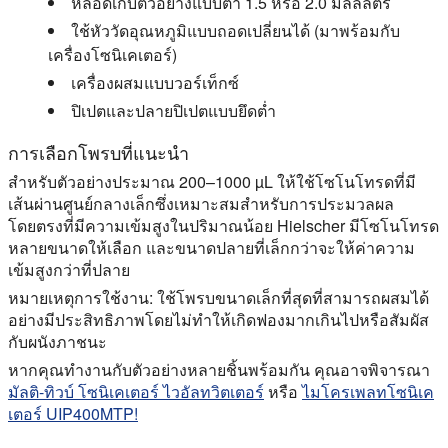
หลอดเก็บตัวอย่างแบบต่ำ 1.5 หรือ 2.0 มิลลิลิตร
ใช้หัววัดอุณหภูมิแบบถอดเปลี่ยนได้ (มาพร้อมกับ
เครื่องโซนิเคเตอร์)
เครื่องผสมแบบวอร์เท็กซ์
ปิเปตและปลายปิเปตแบบยึดต่ำ
การเลือกโพรบที่แนะนำ
สำหรับตัวอย่างประมาณ 200–1000 µL ให้ใช้โซโนโทรดที่มี
เส้นผ่านศูนย์กลางเล็กซึ่งเหมาะสมสำหรับการประมวลผล
โดยตรงที่มีความเข้มสูงในปริมาณน้อย Hielscher มีโซโนโทรด
หลายขนาดให้เลือก และขนาดปลายที่เล็กกว่าจะให้ค่าความ
เข้มสูงกว่าที่ปลาย
หมายเหตุการใช้งาน: ใช้โพรบขนาดเล็กที่สุดที่สามารถผสมได้
อย่างมีประสิทธิภาพโดยไม่ทำให้เกิดฟองมากเกินไปหรือสัมผัส
กับผนังภาชนะ
หากคุณทำงานกับตัวอย่างหลายชิ้นพร้อมกัน คุณอาจพิจารณา
มัลติ-ทิวบ์ โซนิเคเตอร์ ไวอัลทวิตเตอร์
หรือ
ไมโครเพลทโซนิเค
เตอร์ UIP400MTP!