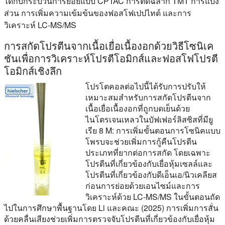
ได้กับกระบวนการย่อยแบบ CPTAC การติดฉลาก TMT การแบ่ง
ส่วน การเพิ่มความเข้มข้นของฟอสโฟเปปไทด์ และการ
วิเคราะห์ LC-MS/MS
การสกัดโปรตีนจากเนื้อเยื่อเนื้องอกด้วยวิธีโซนิเค
ชันเพื่อการวิเคราะห์โปรตีโอมิกส์และฟอสโฟโปรตี
โอมิกส์เชิงลึก
โปรโตคอลต่อไปนี้ได้รับการปรับให้
เหมาะสมสำหรับการสกัดโปรตีนจาก
เนื้อเยื่อเนื้องอกที่ถูกบดเย็นด้วย
ไนโตรเจนเหลวในบัฟเฟอร์ลิสซิสที่มียู
เรีย 8 M: การเพิ่มขั้นตอนการโซนิคแบบ
โพรบจะช่วยเพิ่มการกู้คืนโปรตีน
ประเภทที่ยากต่อการสกัด โดยเฉพาะ
โปรตีนที่เกี่ยวข้องกับเยื่อหุ้มเซลล์และ
โปรตีนที่เกี่ยวข้องกับดีเอ็นเอ/นิวเคลียส
ก่อนการย่อยด้วยเอนไซม์และการ
วิเคราะห์ด้วย LC-MS/MS ในขั้นตอนถัด
ไปในการศึกษาพื้นฐานโดย Li และคณะ (2025) การเพิ่มการสั่น
ด้วยคลื่นเสียงช่วยเพิ่มการตรวจจับโปรตีนที่เกี่ยวข้องกับเยื่อหุ้ม