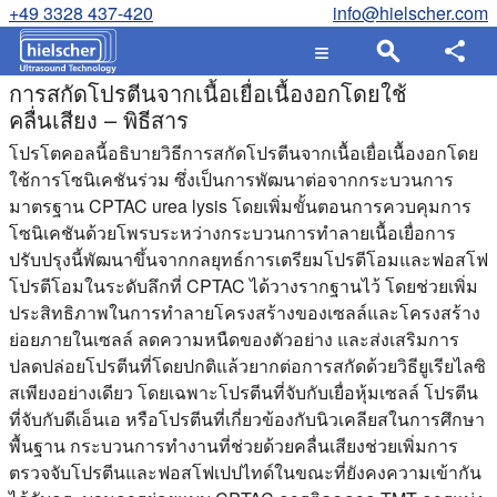
+49 3328 437-420
info@hielscher.com
การสกัดโปรตีนจากเนื้อเยื่อเนื้องอกโดยใช้
คลื่นเสียง – พิธีสาร
โปรโตคอลนี้อธิบายวิธีการสกัดโปรตีนจากเนื้อเยื่อเนื้องอกโดย
ใช้การโซนิเคชันร่วม ซึ่งเป็นการพัฒนาต่อจากกระบวนการ
มาตรฐาน CPTAC urea lysis โดยเพิ่มขั้นตอนการควบคุมการ
โซนิเคชันด้วยโพรบระหว่างกระบวนการทำลายเนื้อเยื่อการ
ปรับปรุงนี้พัฒนาขึ้นจากกลยุทธ์การเตรียมโปรตีโอมและฟอสโฟ
โปรตีโอมในระดับลึกที่ CPTAC ได้วางรากฐานไว้ โดยช่วยเพิ่ม
ประสิทธิภาพในการทำลายโครงสร้างของเซลล์และโครงสร้าง
ย่อยภายในเซลล์ ลดความหนืดของตัวอย่าง และส่งเสริมการ
ปลดปล่อยโปรตีนที่โดยปกติแล้วยากต่อการสกัดด้วยวิธียูเรียไลซิ
สเพียงอย่างเดียว โดยเฉพาะโปรตีนที่จับกับเยื่อหุ้มเซลล์ โปรตีน
ที่จับกับดีเอ็นเอ หรือโปรตีนที่เกี่ยวข้องกับนิวเคลียสในการศึกษา
พื้นฐาน กระบวนการทำงานที่ช่วยด้วยคลื่นเสียงช่วยเพิ่มการ
ตรวจจับโปรตีนและฟอสโฟเปปไทด์ในขณะที่ยังคงความเข้ากัน