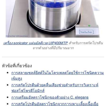
เครื่อง sonicator แผ่นมัลติเวล UIP400MTP
สำหรับการสกัดโปรตีน
จากตัวอย่างที่มีปริมาณมาก
หัวข้อที่เกี่ยวข้อง
การสลายเซลล์ยีสต์ในไมโครเพลตโดยใช้การโซนิคความ
เข้มสูง
การสกัดโปรตีนด้วยคลื่นเสียงช่วยสำหรับการวิเคราะห์
ฟอสโฟโพรตีโอมิกส์
การเตรียมอัลตราโซนิกของตัวอย่าง C. elegans
การสกัดโปรตีนอัลตราโซนิกจากการเพาะเลี้ยงเนื้อเยื่อ