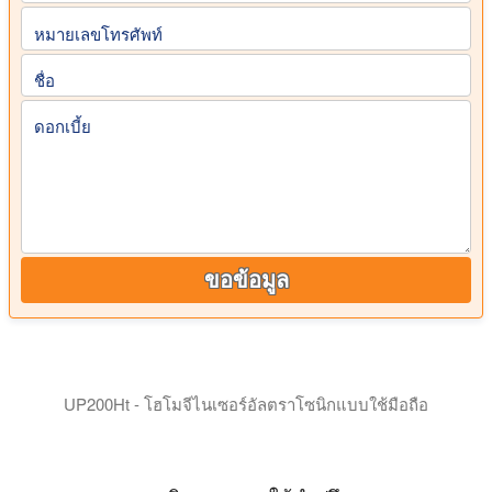
หมายเลขโทรศัพท์
ชื่อ
ดอกเบี้ย
ขอข้อมูล
UP200Ht - โฮโมจีไนเซอร์อัลตราโซนิกแบบใช้มือถือ
UP200Ht และ UP200St - Ultrasonic Lab Homogenizers: เครื่อ