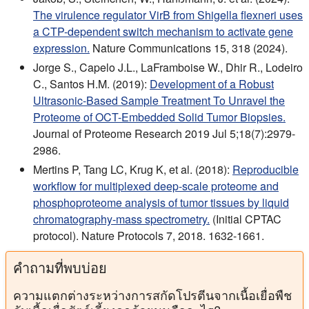
The virulence regulator VirB from Shigella flexneri uses
a CTP-dependent switch mechanism to activate gene
expression.
Nature Communications 15, 318 (2024).
Jorge S., Capelo J.L., LaFramboise W., Dhir R., Lodeiro
C., Santos H.M. (2019):
Development of a Robust
Ultrasonic-Based Sample Treatment To Unravel the
Proteome of OCT-Embedded Solid Tumor Biopsies.
Journal of Proteome Research 2019 Jul 5;18(7):2979-
2986.
Mertins P, Tang LC, Krug K, et al. (2018):
Reproducible
workflow for multiplexed deep-scale proteome and
phosphoproteome analysis of tumor tissues by liquid
chromatography-mass spectrometry.
(Initial CPTAC
protocol). Nature Protocols 7, 2018. 1632-1661.
คําถามที่พบบ่อย
ความแตกต่างระหว่างการสกัดโปรตีนจากเนื้อเยื่อพืช