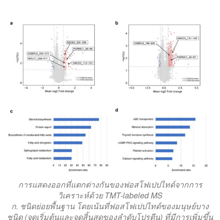
การแสดงออกที่แตกต่างกันของฟอสโฟเปปไทด์จากการ
วิเคราะห์ด้วย TMT-labeled MS
ก. ชนิดย่อยพื้นฐาน โดยเน้นที่ฟอสโฟเปปไทด์ของมนุษย์บาง
ชนิด (จุดเริ่มต้นและจุดสิ้นสุดของลำดับโปรตีน) ที่มีการเพิ่มขึ้น