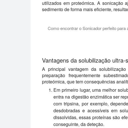
utilizados em proteómica. A sonicação a
sedimento de forma mais eficiente, resul
Como encontrar o Sonicador perfeito para a
Este tutorial explica que tipo de sonic
Vantagens da solubilização ultra
A principal vantagem da solubilização
preparação frequentemente subestima
proteómica, que tem consequências analíti
Em primeiro lugar, uma melhor solu
entra na digestão enzimática ser rep
com tripsina, por exemplo, depend
desdobradas e acessíveis em sol
dissolvidas, essas proteínas são ef
conseguinte, da deteção.