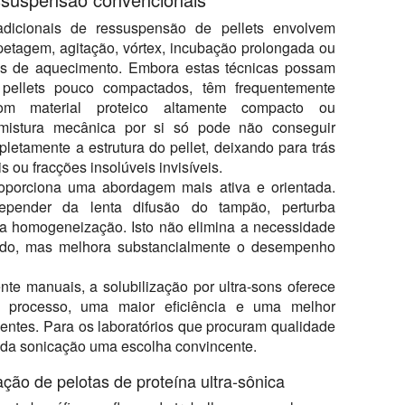
dicionais de ressuspensão de pellets envolvem
etagem, agitação, vórtex, incubação prolongada ou
os de aquecimento. Embora estas técnicas possam
 pellets pouco compactados, têm frequentemente
com material proteico altamente compacto ou
 mistura mecânica por si só pode não conseguir
pletamente a estrutura do pellet, deixando para trás
is ou fracções insolúveis invisíveis.
oporciona uma abordagem mais ativa e orientada.
ender da lenta difusão do tampão, perturba
da homogeneização. Isto não elimina a necessidade
do, mas melhora substancialmente o desempenho
 manuais, a solubilização por ultra-sons oferece
o processo, uma maior eficiência e uma melhor
entes. Para os laboratórios que procuram qualidade
faz da sonicação uma escolha convincente.
ção de pelotas de proteína ultra-sônica