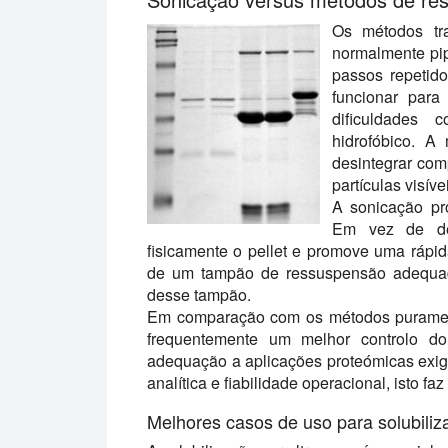
Os métodos tra
normalmente pip
passos repetid
funcionar para
dificuldades 
hidrofóbico. A
desintegrar com
partículas visíve
A sonicação pr
Em vez de dep
fisicamente o pellet e promove uma rápi
de um tampão de ressuspensão adequa
desse tampão.
Em comparação com os métodos puramente
frequentemente um melhor controlo d
adequação a aplicações proteómicas exig
analítica e fiabilidade operacional, isto 
Melhores casos de uso para solubiliza