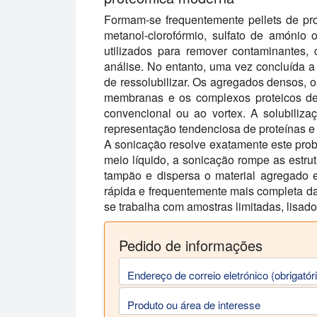
Formam-se frequentemente pellets de pro
metanol-clorofórmio, sulfato de amónio
utilizados para remover contaminantes, c
análise. No entanto, uma vez concluída a p
de ressolubilizar. Os agregados densos, o
membranas e os complexos proteicos de 
convencional ou ao vortex. A solubiliz
representação tendenciosa de proteínas e 
A sonicação resolve exatamente este pro
meio líquido, a sonicação rompe as estru
tampão e dispersa o material agregado 
rápida e frequentemente mais completa da
se trabalha com amostras limitadas, lisad
Pedido de informações
Endereço de correio eletrónico (obrigatór
Produto ou área de interesse