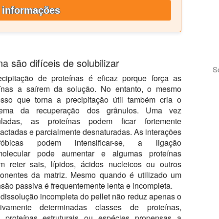
 informações
a são difíceis de solubilizar
S
ecipitação de proteínas é eficaz porque força as
eínas a saírem da solução. No entanto, o mesmo
esso que torna a precipitação útil também cria o
lema da recuperação dos grânulos. Uma vez
uladas, as proteínas podem ficar fortemente
ctadas e parcialmente desnaturadas. As interações
ofóbicas podem intensificar-se, a ligação
rmolecular pode aumentar e algumas proteínas
 reter sais, lípidos, ácidos nucleicos ou outros
onentes da matriz. Mesmo quando é utilizado um
nsão passiva é frequentemente lenta e incompleta.
 dissolução incompleta do pellet não reduz apenas o
tivamente determinadas classes de proteínas,
 proteínas estruturais ou espécies propensas a