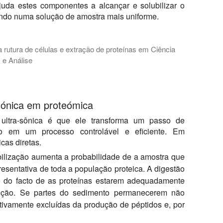
juda estes componentes a alcançar e solubilizar o
tando numa solução de amostra mais uniforme.
 rutura de células e extração de proteínas em Ciência
e Análise
ador é melhor para as suas tarefas de preparação de amostras, t
-sónica em proteómica
 ultra-sônica é que ele transforma um passo de
do em um processo controlável e eficiente. Em
cas diretas.
bilização aumenta a probabilidade de a amostra que
resentativa de toda a população proteica. A digestão
e do facto de as proteínas estarem adequadamente
ução. Se partes do sedimento permanecerem não
etivamente excluídas da produção de péptidos e, por