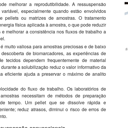
de melhorar a reprodutibilidade. A ressuspensão
 variável, especialmente quando estão envolvidos
e pellets ou matrizes de amostras. O tratamento
energia física aplicada à amostra, o que pode reduzir
s e melhorar a consistência nos fluxos de trabalho a
el.
a é muito valiosa para amostras preciosas e de baixo
s
a descoberta de biomarcadores, as experiências de
de tecidos dependem frequentemente de material
 durante a solubilização reduz o valor informativo da
ca eficiente ajuda a preservar o máximo de analito
locidade do fluxo de trabalho. Os laboratórios de
 amostras necessitam de métodos de preparação
 de tempo. Um pellet que se dissolve rápida e
iente; reduz atrasos, diminui o risco de erros de
nto.
ssuspensão convencionais