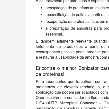
A solubilização por ultra-sons é especial
precipitação de proteínas antes da 
reconstituição de pellets a partir de 
recuperação de proteínas ricas em
e preparação de amostras para prot
essencial.
É também altamente relevante quando 
fortemente ou produzidos a partir de 
ressuspensão passiva pode tornar-se part
a restaurar a usabilidade da amostra com
Encontre o melhor Sonicator para
de proteínas!
Para laboratórios que trabalham com am
proteómica de elevado rendimento, o po
sonicação que podem ser adaptados com pr
Quer escolha um sonicador do tipo sonda 
UIP400MTP Microplate Sonicator – Ca
preparação de amostras diferente, parti