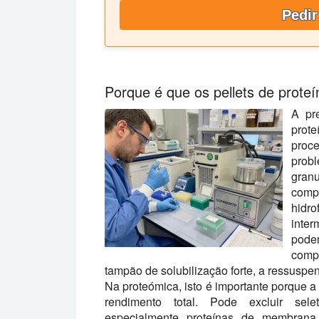
Pedir
Porque é que os pellets de proteín
A pr
prot
proc
prob
gran
compa
hidr
inte
podem
comp
tampão de solubilização forte, a ressuspe
Na proteómica, isto é importante porque a
rendimento total. Pode excluir sele
especialmente proteínas de membrana,