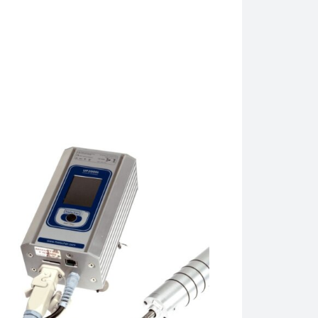
ais como lise, rutura de células, isolamento de proteínas, fra