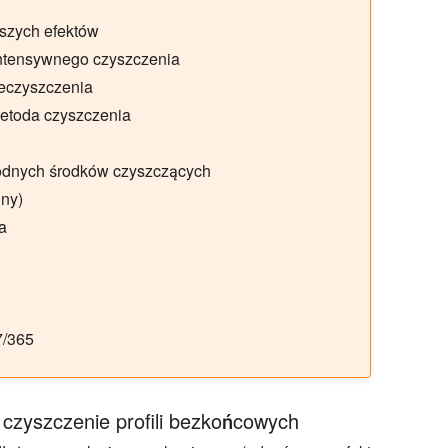
szych efektów
intensywnego czyszczenia
ieczyszczenia
etoda czyszczenia
odnych środków czyszczących
lny)
a
7/365
 czyszczenie profili bezkońcowych