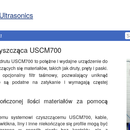
Ultrasonics
t
zyszcząca USCM700
drutu USCM700 to potężne i wydajne urządzenie do
cych się materiałów, takich jak druty, pręty i paski.
cjonalny filtr taśmowy, pozwalający uniknąć
óre są podatne na zatykanie i wymagają częstej
ończonej ilości materiałów za pomocą
wemu systemowi czyszczącemu USCM700, kable,
włókna, liny i inne niekończące się profile mogą być
szczone w sposób ciągły bez kontaktu, ale z