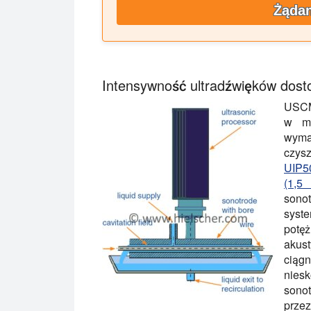
Żądan
Intensywność ultradźwięków dos
USCM
w mo
wyma
czy
UIP5
(1,5
sonot
syst
potę
akust
cią
nies
sono
prze