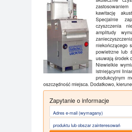
zastosowaniem
kawitację akus
Specjalnie za
czyszczenia ni
amplitudy wym
zanieczyszczenia
niekończącego s
powietrzne lub 
usuwają środek 
Niewielkie wym
istniejącymi lin
produkcyjnym m
oszczędność miejsca. Dodatkowo, kierunek
Zapytanie o informacje
Adres e-mail (wymagany)
produktu lub obszar zainteresowań