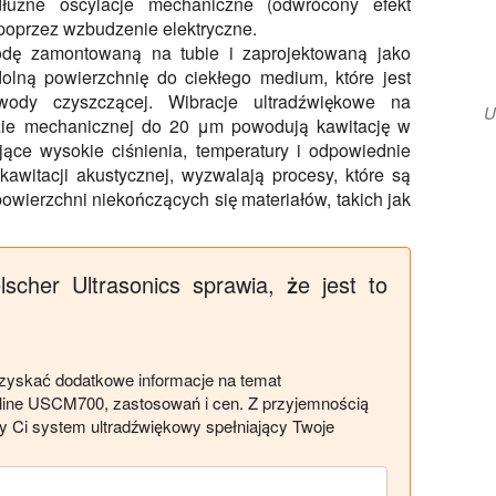
dłużne oscylacje mechaniczne (odwrócony efekt
 poprzez wzbudzenie elektryczne.
odę zamontowaną na tubie i zaprojektowaną jako
dolną powierzchnię do ciekłego medium, które jest
ody czyszczącej. Wibracje ultradźwiękowe na
U
dzie mechanicznej do 20 μm powodują kawitację w
ce wysokie ciśnienia, temperatury i odpowiednie
awitacji akustycznej, wyzwalają procesy, które są
owierzchni niekończących się materiałów, takich jak
scher Ultrasonics sprawia, że jest to
uzyskać dodatkowe informacje na temat
line USCM700, zastosowań i cen. Z przyjemnością
y Ci system ultradźwiękowy spełniający Twoje