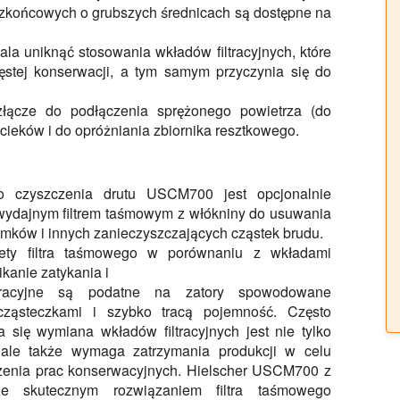
bezkońcowych o grubszych średnicach są dostępne na
ala uniknąć stosowania wkładów filtracyjnych, które
stej konserwacji, a tym samym przyczynia się do
ącze do podłączenia sprężonego powietrza (do
cieków i do opróżniania zbiornika resztkowego.
 czyszczenia drutu USCM700 jest opcjonalnie
wydajnym filtrem taśmowym z włókniny do usuwania
amków i innych zanieczyszczających cząstek brudu.
ety filtra taśmowego w porównaniu z wkładami
kanie zatykania i
ltracyjne są podatne na zatory spowodowane
cząsteczkami i szybko tracą pojemność. Często
a się wymiana wkładów filtracyjnych jest nie tylko
 ale także wymaga zatrzymania produkcji w celu
enia prac konserwacyjnych. Hielscher USCM700 z
le skutecznym rozwiązaniem filtra taśmowego