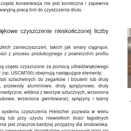
 częsta konserwacja nie jest konieczna i zapewnia
waryjną pracę linii do czyszczenia drutu.
iękowe czyszczenie nieskończonej liczby
kich zanieczyszczeń, takich jak smary ciągnące,
ości z procesu produkcyjnego z powierzchni profilu
e są często czyszczone za pomocą ultradźwiękowego
er (np. USCM700) obejmują następujące elementy:
etali szlachetnych do zegarków i biżuterii lub druty
y, przewody aluminiowe, druty sprężynowe, druty
ty medyczne, włókna z tworzyw sztucznych, wrzeciona
rubowe, wrzeciona gwintowane), sprężyny i taśmy
 systemu czyszczenia Hielscher pozwala w wielu
 lub przy użyciu niewielkich ilości łagodnych
ia jest znacznie bardziej przyjazny dla środowiska.
ia agresywnych chemikaliów czyszczących staje się