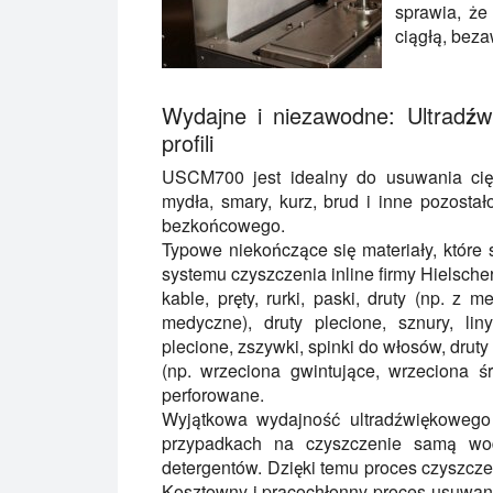
sprawia, że
ciągłą, beza
Wydajne i niezawodne: Ultradźw
profili
USCM700 jest idealny do usuwania cięż
mydła, smary, kurz, brud i inne pozostał
bezkońcowego.
Typowe niekończące się materiały, któr
systemu czyszczenia inline firmy Hielsch
kable, pręty, rurki, paski, druty (np. z m
medyczne), druty plecione, sznury, lin
plecione, zszywki, spinki do włosów, dru
(np. wrzeciona gwintujące, wrzeciona ś
perforowane.
Wyjątkowa wydajność ultradźwiękowego
przypadkach na czyszczenie samą wodą
detergentów. Dzięki temu proces czyszczen
Kosztowny i pracochłonny proces usuwan