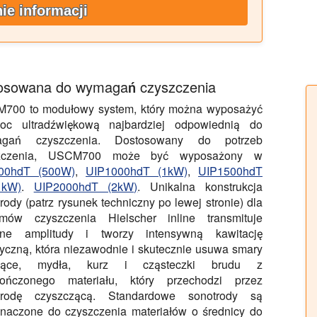
ie informacji
tosowana do wymagań czyszczenia
700 to modułowy system, który można wyposażyć
c ultradźwiękową najbardziej odpowiednią do
gań czyszczenia. Dostosowany do potrzeb
szczenia, USCM700 może być wyposażony w
00hdT (500W)
,
UIP1000hdT (1kW)
,
UIP1500hdT
 kW)
.
UIP2000hdT (2kW)
. Unikalna konstrukcja
rody (patrz rysunek techniczny po lewej stronie) dla
emów czyszczenia Hielscher inline transmituje
żne amplitudy i tworzy intensywną kawitację
yczną, która niezawodnie i skutecznie usuwa smary
gnące, mydła, kurz i cząsteczki brudu z
kończonego materiału, który przechodzi przez
trodę czyszczącą. Standardowe sonotrody są
znaczone do czyszczenia materiałów o średnicy do