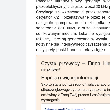
Procesor ultradźwiękowy generuje wz
piezoelektryczny) o częstotliwości 20 kHz
Oscylacje są wzmacniane przez sonotr
oscylator ƛ/2 i przekazywane przez jej 
następnie pompowane do zbiornika w
sonotrodzie (20 000/s) o dużej amplitu
sonikowanym medium. Lokalnie występują
różnice, które są generowane w wyniku k
korzystne dla intensywnego czyszczenia p
druty, pręty, paski i inne materiały ciągłe.
Czyste przewody – Firma Hiel
możliwe!
Poproś o więcej informacji
Skorzystaj z poniższego formularza, aby 
ultradźwiękowego systemu czyszczenia in
omówimy z Tobą Twój proces i zaoferujem
wymagania!
Adres e-mail (wymagany)