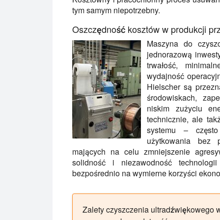
tym samym niepotrzebny.
Oszczędność kosztów w produkcji p
Maszyna do czyszc
jednorazową inwesty
trwałość, minimal
wydajność operacyjn
Hielscher są przez
środowiskach, zape
niskim zużyciu en
technicznie, ale ta
systemu – często 
użytkowania bez p
mających na celu zmniejszenie agresyw
solidność i niezawodność technologii
bezpośrednio na wymierne korzyści ekon
Zalety czyszczenia ultradźwiękowego w