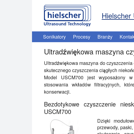
Hielscher 
Sonikatory
Procesy
Branży
Kontak
Ultradźwiękowa maszyna c
Ultradźwiękowa maszyna do czyszczenia 
skutecznego czyszczenia ciągłych niekończą
Model USCM700 jest wyposażony w op
stosowania wkładów filtracyjnych, kt
konserwacji.
Bezdotykowe czyszczenie niesk
USCM700
Dzięki moduło
przewody, paski, 
skutecznie czy