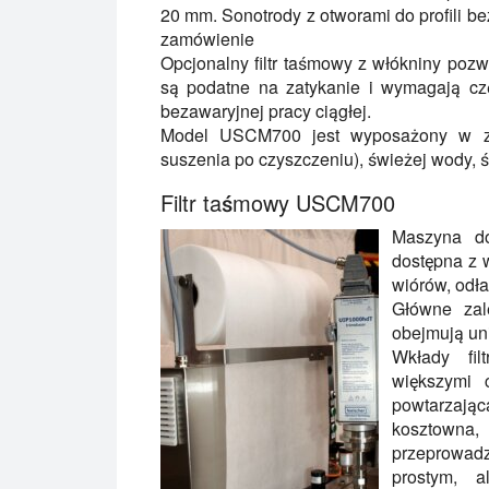
20 mm. Sonotrody z otworami do profili 
zamówienie
Opcjonalny filtr taśmowy z włókniny pozw
są podatne na zatykanie i wymagają czę
bezawaryjnej pracy ciągłej.
Model USCM700 jest wyposażony w zł
suszenia po czyszczeniu), świeżej wody, ś
Filtr taśmowy USCM700
Maszyna do
dostępna z 
wiórów, odł
Główne zal
obejmują uni
Wkłady fi
większymi 
powtarzając
kosztowna,
przeprowadz
prostym, a