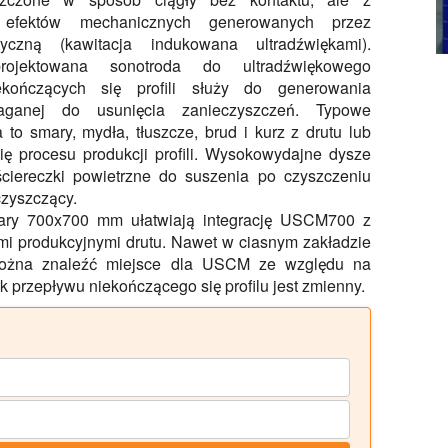
 efektów mechanicznych generowanych przez
tyczną (kawitacja indukowana ultradźwiękami).
projektowana sonotroda do ultradźwiękowego
ekończących się profili służy do generowania
aganej do usunięcia zanieczyszczeń. Typowe
 to smary, mydła, tłuszcze, brud i kurz z drutu lub
ię procesu produkcji profili. Wysokowydajne dysze
ściereczki powietrzne do suszenia po czyszczeniu
czyszczący.
iary 700x700 mm ułatwiają integrację USCM700 z
iami produkcyjnymi drutu. Nawet w ciasnym zakładzie
ożna znaleźć miejsce dla USCM ze względu na
 przepływu niekończącego się profilu jest zmienny.