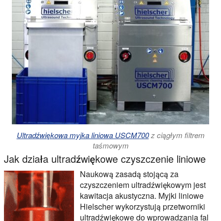
Ultradźwiękowa myjka liniowa USCM700
z ciągłym filtrem
taśmowym
Jak działa ultradźwiękowe czyszczenie liniowe
Naukową zasadą stojącą za
czyszczeniem ultradźwiękowym jest
kawitacja akustyczna. Myjki liniowe
Hielscher wykorzystują przetworniki
ultradźwiękowe do wprowadzania fal