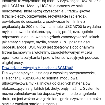
idealnym rozwiązaniem są moduły czyszczące USCM, takie
jak USCM700. Moduły USCM to systemy ze stali
nierdzewnej, które łączą czyszczenie ultradźwiękowe,
filtrację cieczy, ogrzewanie, recyrkulację i ściereczki
powietrzne do suszenia, z przetwarzaniem inline z
prędkością do 200 metrów na minutę. USCM700 to wydajna
myjka liniowa do niekończących się profili, szczególnie
odpowiednia do usuwania ciężkich zanieczyszczeń, takich
jak smary ciągnące, mydła, smary, kurz i pozostałości
procesu. Model USCM700 jest dostępny z opcjonalnym
filtrem taśmowym z włókniny, zaprojektowanym w celu
ograniczenia zatykania i przerw konserwacyjnych podczas
ciągłej pracy.
Dowiedz się więcej o Hielscher USCM700!
Dla wymagających instalacji o wysokiej przepustowości,
Hielscher DRS2500-4S to solidna, modułowa
ultradźwiękowa myjka liniowa do ciągłych materiałów
niekończących się, takich jak druty, pręty i taśmy. System ten
można zainstalować lub doposażyć w linie do ciągnienia
drutu, co jest ważne wszędzie tam, gdzie czyszczenie może
stać się wąskim gardłem procesu.