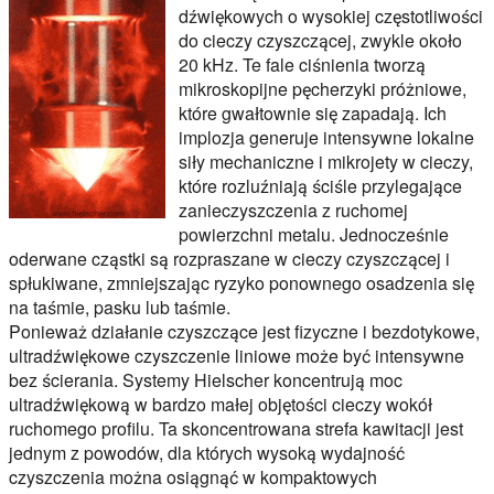
dźwiękowych o wysokiej częstotliwości
do cieczy czyszczącej, zwykle około
20 kHz. Te fale ciśnienia tworzą
mikroskopijne pęcherzyki próżniowe,
które gwałtownie się zapadają. Ich
implozja generuje intensywne lokalne
siły mechaniczne i mikrojety w cieczy,
które rozluźniają ściśle przylegające
zanieczyszczenia z ruchomej
powierzchni metalu. Jednocześnie
oderwane cząstki są rozpraszane w cieczy czyszczącej i
spłukiwane, zmniejszając ryzyko ponownego osadzenia się
na taśmie, pasku lub taśmie.
Ponieważ działanie czyszczące jest fizyczne i bezdotykowe,
ultradźwiękowe czyszczenie liniowe może być intensywne
bez ścierania. Systemy Hielscher koncentrują moc
ultradźwiękową w bardzo małej objętości cieczy wokół
ruchomego profilu. Ta skoncentrowana strefa kawitacji jest
jednym z powodów, dla których wysoką wydajność
czyszczenia można osiągnąć w kompaktowych