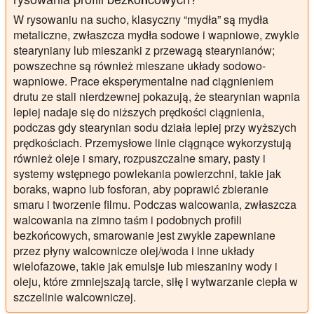
W rysowaniu na sucho, klasyczny “mydła” są mydła
metaliczne, zwłaszcza mydła sodowe i wapniowe, zwykle
stearyniany lub mieszanki z przewagą stearynianów;
powszechne są również mieszane układy sodowo-
wapniowe. Prace eksperymentalne nad ciągnieniem
drutu ze stali nierdzewnej pokazują, że stearynian wapnia
lepiej nadaje się do niższych prędkości ciągnienia,
podczas gdy stearynian sodu działa lepiej przy wyższych
prędkościach. Przemysłowe linie ciągnące wykorzystują
również oleje i smary, rozpuszczalne smary, pasty i
systemy wstępnego powlekania powierzchni, takie jak
boraks, wapno lub fosforan, aby poprawić zbieranie
smaru i tworzenie filmu. Podczas walcowania, zwłaszcza
walcowania na zimno taśm i podobnych profili
bezkońcowych, smarowanie jest zwykle zapewniane
przez płyny walcownicze olej/woda i inne układy
wielofazowe, takie jak emulsje lub mieszaniny wody i
oleju, które zmniejszają tarcie, siłę i wytwarzanie ciepła w
szczelinie walcowniczej.