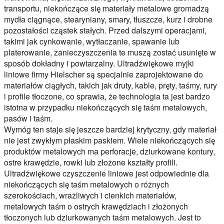
transportu, niekończące się materiały metalowe gromadzą
mydła ciągnące, stearyniany, smary, tłuszcze, kurz i drobne
pozostałości cząstek stałych. Przed dalszymi operacjami,
takimi jak cynkowanie, wytłaczanie, spawanie lub
platerowanie, zanieczyszczenia te muszą zostać usunięte w
sposób dokładny i powtarzalny. Ultradźwiękowe myjki
liniowe firmy Hielscher są specjalnie zaprojektowane do
materiałów ciągłych, takich jak druty, kable, pręty, taśmy, rury
i profile tłoczone, co sprawia, że technologia ta jest bardzo
istotna w przypadku niekończących się taśm metalowych,
pasów i taśm.
Wymóg ten staje się jeszcze bardziej krytyczny, gdy materiał
nie jest zwykłym płaskim paskiem. Wiele niekończących się
produktów metalowych ma perforacje, dziurkowane kontury,
ostre krawędzie, rowki lub złożone kształty profili.
Ultradźwiękowe czyszczenie liniowe jest odpowiednie dla
niekończących się taśm metalowych o różnych
szerokościach, wrażliwych i cienkich materiałów,
metalowych taśm o ostrych krawędziach i złożonych
tłoczonych lub dziurkowanych taśm metalowych. Jest to