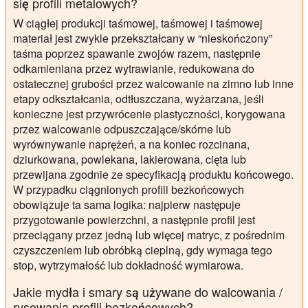
się profili metalowych?
W ciągłej produkcji taśmowej, taśmowej i taśmowej
materiał jest zwykle przekształcany w “nieskończony”
taśma poprzez spawanie zwojów razem, następnie
odkamieniana przez wytrawianie, redukowana do
ostatecznej grubości przez walcowanie na zimno lub inne
etapy odkształcania, odtłuszczana, wyżarzana, jeśli
konieczne jest przywrócenie plastyczności, korygowana
przez walcowanie odpuszczające/skórne lub
wyrównywanie naprężeń, a na koniec rozcinana,
dziurkowana, powlekana, lakierowana, cięta lub
przewijana zgodnie ze specyfikacją produktu końcowego.
W przypadku ciągnionych profili bezkońcowych
obowiązuje ta sama logika: najpierw następuje
przygotowanie powierzchni, a następnie profil jest
przeciągany przez jedną lub więcej matryc, z pośrednim
czyszczeniem lub obróbką cieplną, gdy wymaga tego
stop, wytrzymałość lub dokładność wymiarowa.
Jakie mydła i smary są używane do walcowania /
rysowania profili bezkońcowych?