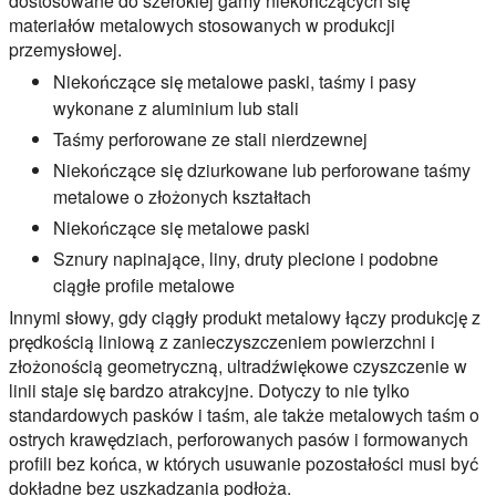
dostosowane do szerokiej gamy niekończących się
materiałów metalowych stosowanych w produkcji
przemysłowej.
Niekończące się metalowe paski, taśmy i pasy
wykonane z aluminium lub stali
Taśmy perforowane ze stali nierdzewnej
Niekończące się dziurkowane lub perforowane taśmy
metalowe o złożonych kształtach
Niekończące się metalowe paski
Sznury napinające, liny, druty plecione i podobne
ciągłe profile metalowe
Innymi słowy, gdy ciągły produkt metalowy łączy produkcję z
prędkością liniową z zanieczyszczeniem powierzchni i
złożonością geometryczną, ultradźwiękowe czyszczenie w
linii staje się bardzo atrakcyjne. Dotyczy to nie tylko
standardowych pasków i taśm, ale także metalowych taśm o
ostrych krawędziach, perforowanych pasów i formowanych
profili bez końca, w których usuwanie pozostałości musi być
dokładne bez uszkadzania podłoża.