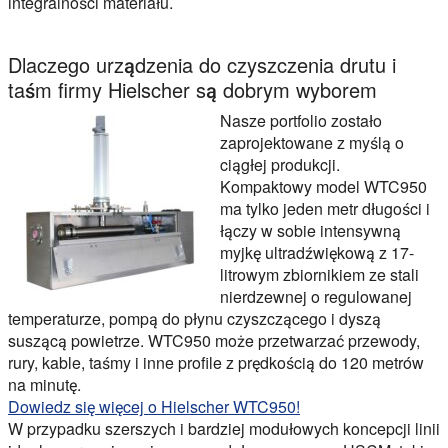
integralności materiału.
Dlaczego urządzenia do czyszczenia drutu i
taśm firmy Hielscher są dobrym wyborem
Nasze portfolio zostało
zaprojektowane z myślą o
ciągłej produkcji.
Kompaktowy model WTC950
ma tylko jeden metr długości i
łączy w sobie intensywną
myjkę ultradźwiękową z 17-
litrowym zbiornikiem ze stali
nierdzewnej o regulowanej
temperaturze, pompą do płynu czyszczącego i dyszą
suszącą powietrze. WTC950 może przetwarzać przewody,
rury, kable, taśmy i inne profile z prędkością do 120 metrów
na minutę.
Dowiedz się więcej o Hielscher WTC950!
W przypadku szerszych i bardziej modułowych koncepcji linii