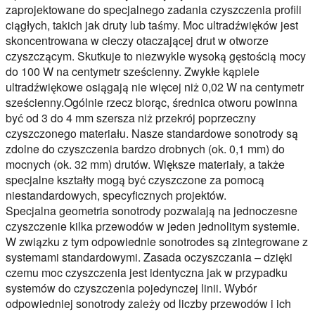
zaprojektowane do specjalnego zadania czyszczenia profili
ciągłych, takich jak druty lub taśmy. Moc ultradźwięków jest
skoncentrowana w cieczy otaczającej drut w otworze
czyszczącym. Skutkuje to niezwykle wysoką gęstością mocy
do 100 W na centymetr sześcienny. Zwykłe kąpiele
ultradźwiękowe osiągają nie więcej niż 0,02 W na centymetr
sześcienny.Ogólnie rzecz biorąc, średnica otworu powinna
być od 3 do 4 mm szersza niż przekrój poprzeczny
czyszczonego materiału. Nasze standardowe sonotrody są
zdolne do czyszczenia bardzo drobnych (ok. 0,1 mm) do
mocnych (ok. 32 mm) drutów. Większe materiały, a także
specjalne kształty mogą być czyszczone za pomocą
niestandardowych, specyficznych projektów.
Specjalna geometria sonotrody pozwalają na jednoczesne
czyszczenie kilka przewodów w jeden jednolitym systemie.
W związku z tym odpowiednie sonotrodes są zintegrowane z
systemami standardowymi. Zasada oczyszczania – dzięki
czemu moc czyszczenia jest identyczna jak w przypadku
systemów do czyszczenia pojedynczej linii. Wybór
odpowiedniej sonotrody zależy od liczby przewodów i ich