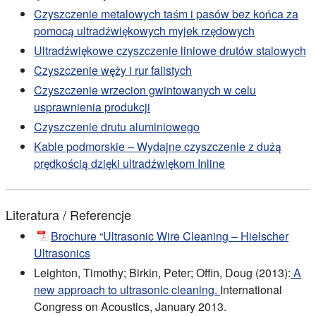
Czyszczenie metalowych taśm i pasów bez końca za
pomocą ultradźwiękowych myjek rzędowych
Ultradźwiękowe czyszczenie liniowe drutów stalowych
Czyszczenie węży i rur falistych
Czyszczenie wrzecion gwintowanych w celu
usprawnienia produkcji
Czyszczenie drutu aluminiowego
Kable podmorskie – Wydajne czyszczenie z dużą
prędkością dzięki ultradźwiękom Inline
Literatura / Referencje
Brochure “Ultrasonic Wire Cleaning – Hielscher
Ultrasonics
Leighton, Timothy; Birkin, Peter; Offin, Doug (2013):
A
new approach to ultrasonic cleaning.
International
Congress on Acoustics, January 2013.