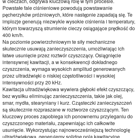
w cieczach, odgrywa kluczową rolę w tym procesie.
Powstałe fale ciśnieniowe powodują powstawanie
pęcherzyków próżniowych, które następnie zapadają się. Te
implozje generują niezwykle wysokie ciśnienia i temperatury,
którym towarzyszą strumienie cieczy osiągające prędkość do
400 km/h.
Na poziomie powierzchniowym te siły mechaniczne
skutecznie usuwają zanieczyszczenia, umożliwiając ich
łatwe usunięcie przez roztwór czyszczący. Osiągnięcie
intensywnej kawitacji, a w konsekwencji dokładnego
czyszczenia, wymaga wysokich amplitud generowanych
przez ultradźwięki o niskiej częstotliwości i wysokiej
intensywności przy 20 kHz.
Kawitacja ultradźwiękowa wywiera głęboki efekt czyszczący,
bez wysiłku eliminując zanieczyszczenia, takie jak olej,
smar, mydła, stearyniany i kurz. Cząsteczki zanieczyszczeń
są skutecznie rozpraszane w roztworze czyszczącym. Ten
kluczowy proces zapobiega ich ponownemu przyleganiu do
czyszczonego materiału, zapewniając ich całkowite
usunięcie. Wykorzystując najnowocześniejszą technologię
ultradźwiękową, generujemy solidne pola kawitacyjne,