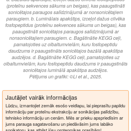
(proteīnu sekvences sākums un beigas), kas paaugstināti
sonicētajos paraugos salīdzinājumā ar nonsonicētajiem
paraugiem. b. Luminālais apakštips, izceļot dažus cilvēka
fosfopeptidus (proteīnu sekvences sākums un beigas), kas
paaugstināti sonicētajos paraugos salīdzinājumā ar
nonsonicētajiem paraugiem. c. Bagātinātie KEGG ceļi,
pamatojoties uz olbaltumvielām, kuru fosfopeptidu
daudzums ir paaugstināts sonicētajos bazālā apakštipa
audzējos. d. Bagātinātie KEGG ceļi, pamatojoties uz
olbaltumvielām, kuru fosfopeptidu daudzums ir paaugstināts
sonicētajos luminālā apakštipa audzējos.
Pētījums un grafiki: ©Li et al., 2025.
Jautājiet vairāk informācijas
Lūdzu, izmantojiet zemāk esošo veidlapu, lai pieprasītu papildu
informāciju par proteīnu ekstrakciju ar sonikācijas palīdzību,
tehnisko informāciju un cenām. Mēs ar prieku apspriedīsim ar
jums parauga sagatavošanu un piedāvāsim jums labāko
sonikatoru, kas atbilst jūsu proteomikas prasībām!