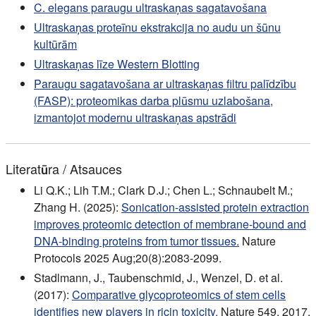
C. elegans paraugu ultraskaņas sagatavošana
Ultraskaņas proteīnu ekstrakcija no audu un šūnu
kultūrām
Ultraskaņas līze Western Blotting
Paraugu sagatavošana ar ultraskaņas filtru palīdzību
(FASP): proteomikas darba plūsmu uzlabošana,
izmantojot modernu ultraskaņas apstrādi
Literatūra / Atsauces
Li Q.K.; Lih T.M.; Clark D.J.; Chen L.; Schnaubelt M.;
Zhang H. (2025):
Sonication-assisted protein extraction
improves proteomic detection of membrane-bound and
DNA-binding proteins from tumor tissues.
Nature
Protocols 2025 Aug;20(8):2083-2099.
Stadlmann, J., Taubenschmid, J., Wenzel, D. et al.
(2017):
Comparative glycoproteomics of stem cells
identifies new players in ricin toxicity.
Nature 549, 2017.