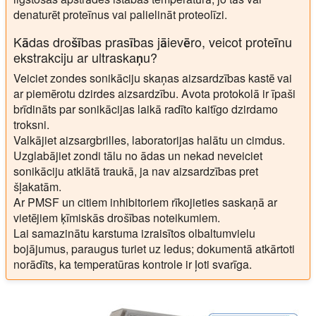
denaturēt proteīnus vai palielināt proteolīzi.
Kādas drošības prasības jāievēro, veicot proteīnu
ekstrakciju ar ultraskaņu?
Veiciet zondes sonikāciju skaņas aizsardzības kastē vai
ar piemērotu dzirdes aizsardzību. Avota protokolā ir īpaši
brīdināts par sonikācijas laikā radīto kaitīgo dzirdamo
troksni.
Valkājiet aizsargbrilles, laboratorijas halātu un cimdus.
Uzglabājiet zondi tālu no ādas un nekad neveiciet
sonikāciju atklātā traukā, ja nav aizsardzības pret
šļakatām.
Ar PMSF un citiem inhibitoriem rīkojieties saskaņā ar
vietējiem ķīmiskās drošības noteikumiem.
Lai samazinātu karstuma izraisītos olbaltumvielu
bojājumus, paraugus turiet uz ledus; dokumentā atkārtoti
norādīts, ka temperatūras kontrole ir ļoti svarīga.