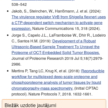
538–542
Jakob, S., Steinchen, W., Hanßmann, J. et al. (2024):
The virulence regulator VirB from Shigella flexneri uses
a CTP-dependent switch mechanism to activate gene
expression.
Nature Communications 15, 318 (2024).
Jorge S., Capelo J.L., LaFramboise W., Dhir R., Lodeiro
C., Santos H.M. (2019):
Development of a Robust
Ultrasonic-Based Sample Treatment To Unravel the
Proteome of OCT-Embedded Solid Tumor Biopsies.
Journal of Proteome Research 2019 Jul 5;18(7):2979-
2986.
Mertins P, Tang LC, Krug K, et al. (2018):
Reproducible
workflow for multiplexed deep-scale proteome and
phosphoproteome analysis of tumor tissues by liquid
chromatography-mass spectrometry.
(Initial CPTAC
protocol). Nature Protocols 7, 2018. 1632-1661.
Biežāk uzdotie jautājumi