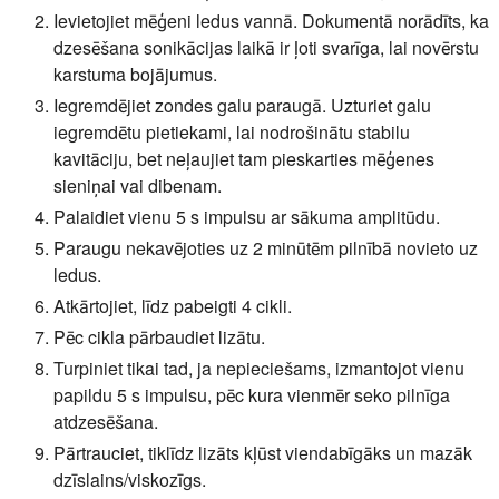
Ievietojiet mēģeni ledus vannā. Dokumentā norādīts, ka
dzesēšana sonikācijas laikā ir ļoti svarīga, lai novērstu
karstuma bojājumus.
Iegremdējiet zondes galu paraugā. Uzturiet galu
iegremdētu pietiekami, lai nodrošinātu stabilu
kavitāciju, bet neļaujiet tam pieskarties mēģenes
sieniņai vai dibenam.
Palaidiet vienu 5 s impulsu ar sākuma amplitūdu.
Paraugu nekavējoties uz 2 minūtēm pilnībā novieto uz
ledus.
Atkārtojiet, līdz pabeigti 4 cikli.
Pēc cikla pārbaudiet lizātu.
Turpiniet tikai tad, ja nepieciešams, izmantojot vienu
papildu 5 s impulsu, pēc kura vienmēr seko pilnīga
atdzesēšana.
Pārtrauciet, tiklīdz lizāts kļūst viendabīgāks un mazāk
dzīslains/viskozīgs.