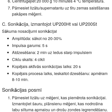
Centrifugējiet 20 000 g 10 minūtes 4 °C temperatūrā.
Pārnesiet lizātu/supernatantu uz tīru zemas saistīšanas
pakāpes mēģeni.
C. Sonikācija, izmantojot UP200Ht vai UP200St
Sākuma nosacījumi sonikācijai
Amplitūda: sākot no 20-30%
Impulsa garums: 5 s
Atdzesēšana: 2 min uz ledus starp impulsiem
Ciklu skaits: 4 cikli
Kopējais aktīvās sonikācijas laiks: 20 s
Kopējais procesa laiks, ieskaitot dzesēšanu: apmēram
8-10 min.
Sonikācijas posmi
Pārnesiet lizātu uz mēģeni, kas piemērota sonikācijai.
Izmantojiet šauru, plānsienu mēģeni, kas nodrošina
labu siltuma apmaiņu un drošu zondes iegremdēšanu.