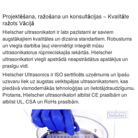
Projektēšana, ražošana un konsultācijas – Kvalitāte
ražots Vācijā
Hielscher ultrasonikatori ir labi pazīstami ar saviem
augstākajiem kvalitātes un dizaina standartiem. Robustums
un viegla darbība ļauj vienmērīgi integrēt mūsu
ultrasonikatorus rūpnieciskajās iekārtās. Hielscher
ultrasonikatori viegli apstrādā neapstrādātus apstākļus un
prasīgu vidi.
Hielscher Ultrasonics ir ISO sertificēts uzņēmums un īpašu
uzsvaru liek uz augstas veiktspējas ultrasonikatoriem, kas
piedāvā vismodernākās tehnoloģijas un lietotājdraudzīgumu.
Protams, Hielscher ultrasonikatori atbilst CE prasībām un
atbilst UL, CSA un RoHs prasībām.