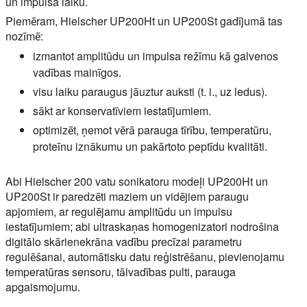
un impulsa laiku.
Piemēram, Hielscher UP200Ht un UP200St gadījumā tas
nozīmē:
izmantot amplitūdu un impulsa režīmu kā galvenos
vadības mainīgos.
visu laiku paraugus jāuztur auksti (t. i., uz ledus).
sākt ar konservatīviem iestatījumiem.
optimizēt, ņemot vērā parauga tīrību, temperatūru,
proteīnu iznākumu un pakārtoto peptīdu kvalitāti.
Abi Hielscher 200 vatu sonikatoru modeļi UP200Ht un
UP200St ir paredzēti maziem un vidējiem paraugu
apjomiem, ar regulējamu amplitūdu un impulsu
iestatījumiem; abi ultraskaņas homogenizatori nodrošina
digitālo skārienekrāna vadību precīzai parametru
regulēšanai, automātisku datu reģistrēšanu, pievienojamu
temperatūras sensoru, tālvadības pulti, parauga
apgaismojumu.