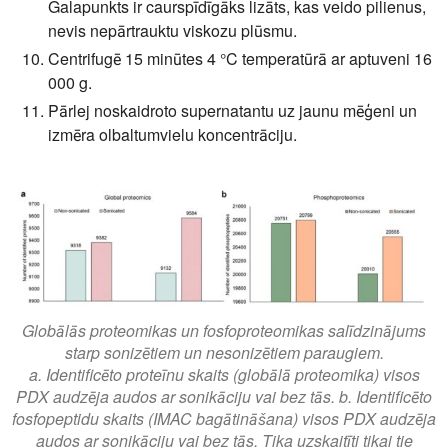
Galapunkts ir caurspīdīgāks lizāts, kas veido pilienus,
nevis nepārtrauktu viskozu plūsmu.
Centrifugē 15 minūtes 4 °C temperatūrā ar aptuveni 16
000 g.
Pārlej noskaidroto supernatantu uz jaunu mēģeni un
izmēra olbaltumvielu koncentrāciju.
Globālās proteomikas un fosfoproteomikas salīdzinājums
starp sonizētiem un nesonizētiem paraugiem.
a. Identificēto proteīnu skaits (globālā proteomika) visos
PDX audzēja audos ar sonikāciju vai bez tās. b. Identificēto
fosfopeptidu skaits (IMAC bagātināšana) visos PDX audzēja
audos ar sonikāciju vai bez tās. Tika uzskaitīti tikai tie