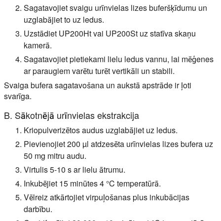
Sagatavojiet svaigu urīnvielas lizes buferšķīdumu un
uzglabājiet to uz ledus.
Uzstādiet UP200Ht vai UP200St uz statīva skaņu
kamerā.
Sagatavojiet pietiekami lielu ledus vannu, lai mēģenes
ar paraugiem varētu turēt vertikāli un stabili.
Svaiga bufera sagatavošana un aukstā apstrāde ir ļoti
svarīga.
B. Sākotnējā urīnvielas ekstrakcija
Kriopulverizētos audus uzglabājiet uz ledus.
Pievienojiet 200 µl atdzesēta urīnvielas lizes bufera uz
50 mg mitru audu.
Virtulis 5-10 s ar lielu ātrumu.
Inkubējiet 15 minūtes 4 °C temperatūrā.
Vēlreiz atkārtojiet virpuļošanas plus inkubācijas
darbību.