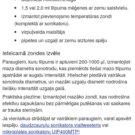
1,5 vai 2,0 ml tilpuma mēģenes ar zemu saistvielu.
izmantot pievienojamo temperatūras zondi
(komplektā ar sonikatoru).
virpuļveida maisītājs
pipetes un uzgaļi ar zemu aiztures spēju
Ieteicamā zondes izvēle
Paraugiem, kuru tilpums ir aptuveni 200-1000 µl, izmantojiet
maza diametra sonotrodu, kas piemērots tiešai mazo tilpumu
apstrādei ar augstu intensitāti. Hielscher piedāvā vairākus
sonotroda diametrus, un mazāki uzgaļu diametri nodrošina
lielāku intensitāti uzgaļa galā.
Praktiska piezīme: Izmantojiet mazāko zondi, kas nodrošina
efektīvu sajaukšanu bez pārmērīgas putēšanas vai saskares
ar trauka sieniņām.
Ja vienlaikus strādājat ar vairākiem paraugiem, varat apsvērt
iespēju.
daudzcauruļu sonikatora vialtweeteris
vai
mikroplates sonikatoru UIP400MTP!