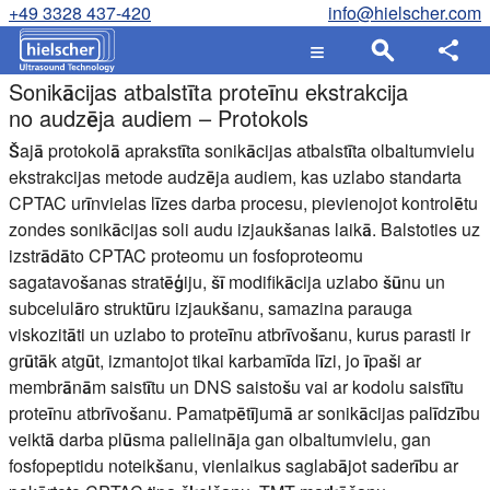
+49 3328 437-420
info@hielscher.com
Sonikācijas atbalstīta proteīnu ekstrakcija
no audzēja audiem – Protokols
Šajā protokolā aprakstīta sonikācijas atbalstīta olbaltumvielu
ekstrakcijas metode audzēja audiem, kas uzlabo standarta
CPTAC urīnvielas līzes darba procesu, pievienojot kontrolētu
zondes sonikācijas soli audu izjaukšanas laikā. Balstoties uz
izstrādāto CPTAC proteomu un fosfoproteomu
sagatavošanas stratēģiju, šī modifikācija uzlabo šūnu un
subcelulāro struktūru izjaukšanu, samazina parauga
viskozitāti un uzlabo to proteīnu atbrīvošanu, kurus parasti ir
grūtāk atgūt, izmantojot tikai karbamīda līzi, jo īpaši ar
membrānām saistītu un DNS saistošu vai ar kodolu saistītu
proteīnu atbrīvošanu. Pamatpētījumā ar sonikācijas palīdzību
veiktā darba plūsma palielināja gan olbaltumvielu, gan
fosfopeptidu noteikšanu, vienlaikus saglabājot saderību ar