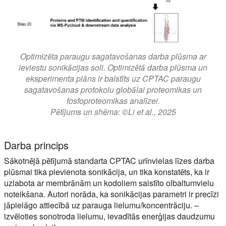
Optimizēta paraugu sagatavošanas darba plūsma ar
ieviestu sonikācijas soli. Optimizētā darba plūsma un
eksperimenta plāns ir balstīts uz CPTAC paraugu
sagatavošanas protokolu globālai proteomikas un
fosfoproteomikas analīzei.
Pētījums un shēma: ©Li et al., 2025
Darba princips
Sākotnējā pētījumā standarta CPTAC urīnvielas līzes darba
plūsmai tika pievienota sonikācija, un tika konstatēts, ka ir
uzlabota ar membrānām un kodoliem saistīto olbaltumvielu
noteikšana. Autori norāda, ka sonikācijas parametri ir precīzi
jāpielāgo attiecībā uz parauga lielumu/koncentrāciju. –
izvēloties sonotroda lielumu, ievadītās enerģijas daudzumu