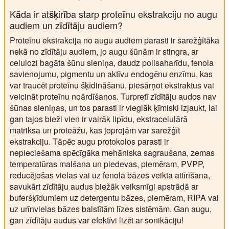
Kāda ir atšķirība starp proteīnu ekstrakciju no augu
audiem un zīdītāju audiem?
Proteīnu ekstrakcija no augu audiem parasti ir sarežģītāka
nekā no zīdītāju audiem, jo augu šūnām ir stingra, ar
celulozi bagāta šūnu sieniņa, daudz polisaharīdu, fenola
savienojumu, pigmentu un aktīvu endogēnu enzīmu, kas
var traucēt proteīnu šķīdināšanu, piesārņot ekstraktus vai
veicināt proteīnu noārdīšanos. Turpretī zīdītāju audos nav
šūnas sieniņas, un tos parasti ir vieglāk ķīmiski izjaukt, lai
gan tajos bieži vien ir vairāk lipīdu, ekstracelulārā
matriksa un proteāžu, kas joprojām var sarežģīt
ekstrakciju. Tāpēc augu protokolos parasti ir
nepieciešama spēcīgāka mehāniska sagraušana, zemas
temperatūras malšana un piedevas, piemēram, PVPP,
reducējošas vielas vai uz fenola bāzes veikta attīrīšana,
savukārt zīdītāju audus biežāk veiksmīgi apstrādā ar
buferšķīdumiem uz detergentu bāzes, piemēram, RIPA vai
uz urīnvielas bāzes balstītām līzes sistēmām. Gan augu,
gan zīdītāju audus var efektīvi lizēt ar sonikāciju!