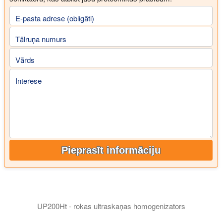
E-pasta adrese (obligāti)
Tālruņa numurs
Vārds
Interese
Pieprasīt informāciju
UP200Ht - rokas ultraskaņas homogenizators
UP200Ht un UP200St - ultraskaņas laboratorijas homogenizatori