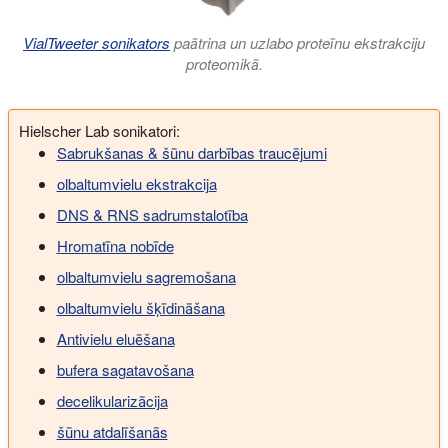
VialTweeter sonikators
paātrina un uzlabo proteīnu ekstrakciju
proteomikā.
Hielscher Lab sonikatori:
Sabrukšanas & šūnu darbības traucējumi
olbaltumvielu ekstrakcija
DNS & RNS sadrumstalotība
Hromatīna nobīde
olbaltumvielu sagremošana
olbaltumvielu šķīdināšana
Antivielu eluēšana
bufera sagatavošana
decelikularizācija
šūnu atdalīšanās