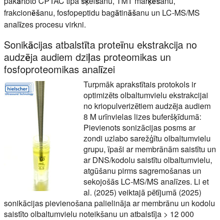
pakārtoto CPTAC tipa šķelšanu, TMT marķēšanu,
frakcionēšanu, fosfopeptidu bagātināšanu un LC-MS/MS
analīzes procesu virkni.
Sonikācijas atbalstīta proteīnu ekstrakcija no
audzēja audiem dziļas proteomikas un
fosfoproteomikas analīzei
Turpmāk aprakstītais protokols ir
optimizēts olbaltumvielu ekstrakcijai
no kriopulverizētiem audzēja audiem
8 M urīnvielas lizes buferšķīdumā:
Pievienots sonizācijas posms ar
zondi uzlabo sarežģītu olbaltumvielu
grupu, īpaši ar membrānām saistītu un
ar DNS/kodolu saistītu olbaltumvielu,
atgūšanu pirms sagremošanas un
sekojošās LC-MS/MS analīzes. Li et
al. (2025) veiktajā pētījumā (2025)
sonikācijas pievienošana palielināja ar membrānu un kodolu
saistīto olbaltumvielu noteikšanu un atbalstīja > 12 000