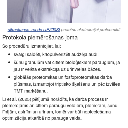
ultraskaņas zonde UP200St
proteīnu ekstrakcijai proteomikā
Protokola piemērošanas joma
Šo procedūru izmantojiet, lai:
svaigi saldēti, kriopulverizēti audzēja audi.
šūnu granulām vai citiem bioloģiskiem paraugiem, ja
jau ir veikta ekstrakcija uz urīnvielas bāzes.
globālās proteomikas un fosfoproteomikas darba
plūsmas, izmantojot triptisko šķelšanu un pēc izvēles
TMT marķēšanu.
Li et al. (2025) pētījumā norādīts, ka darba process ir
piemērojams arī citiem paraugu veidiem, piemēram, šūnu
līnijām, asinīm un urīnam, tomēr var būt nepieciešama
optimizācija atkarībā no parauga veida.