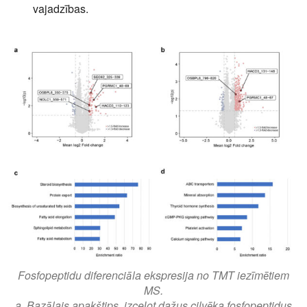
vajadzības.
Fosfopeptidu diferenciāla ekspresija no TMT iezīmētiem
MS.
a. Bazālais apakštips, izceļot dažus cilvēka fosfopeptidus