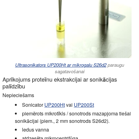
Ultrasonikators UP200Ht ar mikrogalu S26d2
paraugu
sagatavošanai
Aprīkojums proteīnu ekstrakcijai ar sonikācijas
palīdzību
Nepieciešams
Sonicator
UP200Ht
vai
UP200St
piemērots mikrotīkls / sonotrods mazapjoma tiešai
sonikācijai (piem., 2 mm sonotrods S26d2).
ledus vanna
atdzesēta mikrocentrifūga