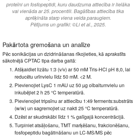
proteīni un fosfopeptidi, kuru daudzuma attiecība ir lielāka
vai vienāda ar 25. procentili. Bagātības attiecība tika
aprēķināta starp viena veida paraugiem.
Pētījums un grafiki: ©Li et al., 2025.
Pakārtota gremošana un analīze
Pēc sonikācijas un dzidrināšanas rīkojieties, kā aprakstīts
sākotnējā CPTAC tipa darba gaitā:
Atšķaidiet lizātu 1:3 (v/v) ar 50 mM Tris-HCl pH 8,0, lai
reducētu urīnvielu līdz 50 mM. <2 M.
Pievienojiet LysC 1 mAU uz 50 µg olbaltumvielu un
inkubējiet 2 h 25 °C temperatūrā.
Pievienojiet tripsīnu ar attiecību 1:49 ferments:substrāts
(w/w) un sagremojiet uz nakti 25 °C temperatūrā.
Dzēst ar skudrskābi līdz 1 % galīgajā koncentrācijā.
Turpiniet atsāļošanu, TMT marķēšanu, frakcionēšanu,
fosfopeptidu bagātināšanu un LC-MS/MS pēc