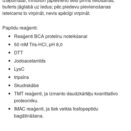
izšķīdinātai; inhibitori jāpievieno tieši pirms lietošanas;
buferis jāglabā uz ledus; pēc piedevu pievienošanas
ieteicams to virpināt, nevis spēcīgi virpināt.
Papildu reaģenti:
Reaģenti BCA proteīnu noteikšanai
50 mM Tris-HCl, pH 8,0
DTT
Jodoacetamīds
LysC
tripsīns
Skudrskābe
TMT reaģenti, ja izmanto daudzkārtēju kvantitatīvo
proteomiku.
IMAC reaģenti, ja tiek veikta fosfopeptidu
bagātināšana.