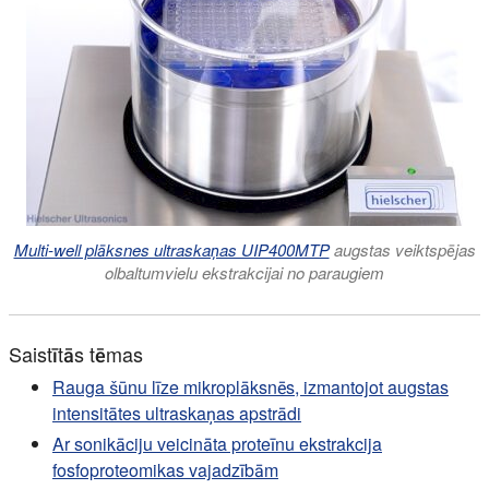
Multi-well plāksnes ultraskaņas UIP400MTP
augstas veiktspējas
olbaltumvielu ekstrakcijai no paraugiem
Saistītās tēmas
Rauga šūnu līze mikroplāksnēs, izmantojot augstas
intensitātes ultraskaņas apstrādi
Ar sonikāciju veicināta proteīnu ekstrakcija
fosfoproteomikas vajadzībām