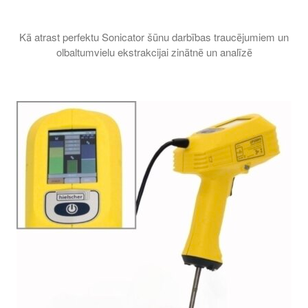
Kā atrast perfektu Sonicator šūnu darbības traucējumiem un
olbaltumvielu ekstrakcijai zinātnē un analīzē
Šī apmācība izskaidro, kāda veida sonikators ir vislabākais j