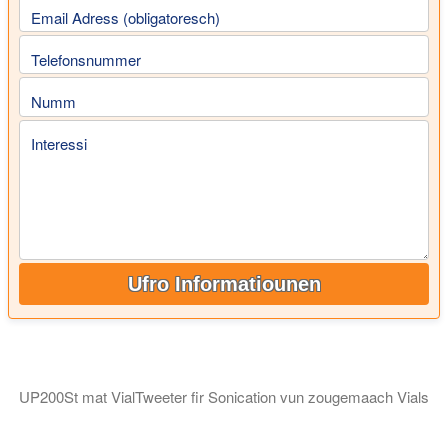
Email Adress (obligatoresch)
Telefonsnummer
Numm
Interessi
Ufro Informatiounen
UP200St mat VialTweeter fir Sonication vun zougemaach Vials
De VialTweeter ass en eenzegaartegt Ultraschallsystem fir d