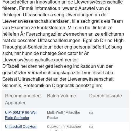
Fortschrëtter an Innovatioun an de Liewenswëssenschafte
féieren. Fir méi Informatioun iwwer d'Auswiel vun de
richtegen Ultraschaller a seng Uwendungen an der
Liewenswëssenschaft z'erklären, fille sech gratis eis Team
vun Experten ze kontaktéieren. Mir sinn hei fir Iech ze
hëllefen Är Fuerschungsziler z'erreechen an ze erliichteren
mat de beschten Ultraschallléisungen. Egal ob Dir no High-
Throughput-Sonicatioun oder eng personaliséiert Léisung
sicht, mir hunn de richtege Sonicator fir Är
Liewenswëssenschaftsexperimenter.
D'Tabell hei drënner gëtt Iech eng Indikatioun vun der
geschätzter Veraarbechtungskapazitéit vun eise Labo-
Gréisst Ultraschaller déi an der Liewenswëssenschaft,
Genomik, Proteomik an Diagnostik benotzt ginn:
Recommandéiert
Batch Volume
Duerchflossrate
Apparater
UIP400MTP 96-Well
Multi-Well / Mikrotiter
na
Plate Sonicator
Placke
Ultraschall CupHorn
CupHorn fir Fläschen
na