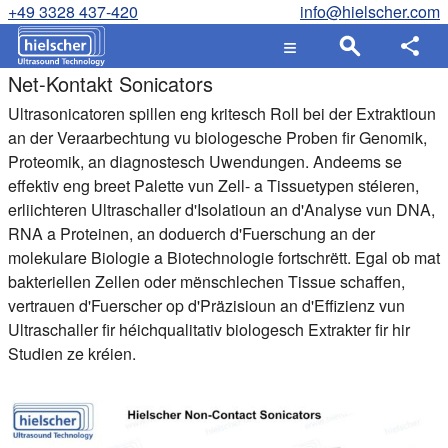
+49 3328 437-420
info@hielscher.com
Net-Kontakt Sonicators
Ultrasonicatoren spillen eng kritesch Roll bei der Extraktioun
an der Veraarbechtung vu biologesche Proben fir Genomik,
Proteomik, an diagnostesch Uwendungen. Andeems se
effektiv eng breet Palette vun Zell- a Tissuetypen stéieren,
erliichteren Ultraschaller d'Isolatioun an d'Analyse vun DNA,
RNA a Proteinen, an doduerch d'Fuerschung an der
molekulare Biologie a Biotechnologie fortschrëtt. Egal ob mat
bakteriellen Zellen oder mënschlechen Tissue schaffen,
vertrauen d'Fuerscher op d'Präzisioun an d'Effizienz vun
Ultraschaller fir héichqualitativ biologesch Extrakter fir hir
Studien ze kréien.