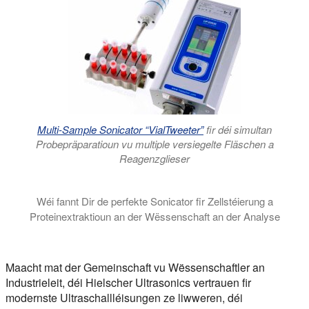
Multi-Sample Sonicator “VialTweeter”
fir déi simultan
Probepräparatioun vu multiple versiegelte Fläschen a
Reagenzglieser
Wéi fannt Dir de perfekte Sonicator fir Zellstéierung a
Proteinextraktioun an der Wëssenschaft an der Analyse
Dësen Tutorial erkläert wéi eng Zort Sonicator am Beschten a
Maacht mat der Gemeinschaft vu Wëssenschaftler an
Industrieleit, déi Hielscher Ultrasonics vertrauen fir
modernste Ultraschallléisungen ze liwweren, déi