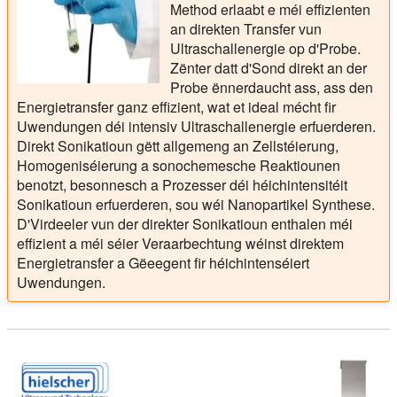
Method erlaabt e méi effizienten
an direkten Transfer vun
Ultraschallenergie op d'Probe.
Zënter datt d'Sond direkt an der
Probe ënnerdaucht ass, ass den
Energietransfer ganz effizient, wat et ideal mécht fir
Uwendungen déi intensiv Ultraschallenergie erfuerderen.
Direkt Sonikatioun gëtt allgemeng an Zellstéierung,
Homogeniséierung a sonochemesche Reaktiounen
benotzt, besonnesch a Prozesser déi héichintensitéit
Sonikatioun erfuerderen, sou wéi Nanopartikel Synthese.
D'Virdeeler vun der direkter Sonikatioun enthalen méi
effizient a méi séier Veraarbechtung wéinst direktem
Energietransfer a Gëeegent fir héichintenséiert
Uwendungen.