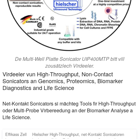
De Multi-Well Platte Sonicator UIP400MTP bitt vill
zousätzlech Virdeeler.
Virdeeler vun High-Throughput, Non-Contact
Sonicators an Genomics, Proteomics, Biomarker
Diagnostics and Life Science
Net-Kontakt Sonicators si mächteg Tools fir High-Throughput
oder Multi-Probe Virbereedung an der Biomarker Analyse a
Life Science.
Effikass Zell
Hielscher High-Throughput, net-Kontakt Sonicatoren