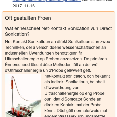
2017. 11-16.
Oft gestallten Froen
Wat ënnerscheet Net-Kontakt Sonication vun Direct
Sonication?
Net-Kontakt Sonikatioun an direkt Sonikatioun sinn zwou
Techniken, déi a verschiddene wëssenschaftlechen an
industriellen Uwendungen benotzt ginn fir
Ultraschallenergie op Proben anzesetzen. De primären
Ënnerscheed tëscht dëse Methoden läit an der wéi
d'Ultraschallenergie un d'Probe geliwwert gëtt.
net-kontakt sonication
, och bekannt
als indirekt Sonikatioun, beinhalt
d'Iwwerdroung vun
Ultraschallenergie op eng Probe
ouni datt d'Sonicator Sonde an
direkten Kontakt mat der Probe
kënnt. Dëst gëtt normalerweis mat
engem Waasserkupplungsmëttel