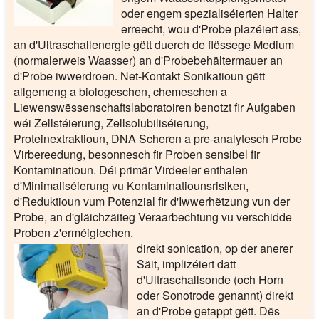
oder engem spezialiséierten Halter
erreecht, wou d'Probe plazéiert ass,
an d'Ultraschallenergie gëtt duerch de flëssege Medium
(normalerweis Waasser) an d'Probebehältermauer an
d'Probe iwwerdroen. Net-Kontakt Sonikatioun gëtt
allgemeng a biologeschen, chemeschen a
Liewenswëssenschaftslaboratoiren benotzt fir Aufgaben
wéi Zellstéierung, Zellsolubiliséierung,
Proteinextraktioun, DNA Scheren a pre-analytesch Probe
Virbereedung, besonnesch fir Proben sensibel fir
Kontaminatioun. Déi primär Virdeeler enthalen
d'Minimaliséierung vu Kontaminatiounsrisiken,
d'Reduktioun vum Potenzial fir d'Iwwerhëtzung vun der
Probe, an d'gläichzäiteg Veraarbechtung vu verschidde
Proben z'erméiglechen.
direkt sonication
, op der anerer
Säit, implizéiert datt
d'Ultraschallsonde (och Horn
oder Sonotrode genannt) direkt
an d'Probe getappt gëtt. Dës