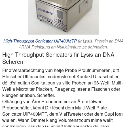
High-Throughput Sonicator UIP400MTP
fir Lysis, Protein an DNA
/ RNA Reinigung an Nukleinsäure ze schneiden.
High-Throughput Sonicators fir Lysis an DNA
Scheren
Fir d'Veraarbechtung vun héije Probe Proufnummeren, bitt
Hielscher Ultrasonics modernste net-Kontakt Ultraschaller,
déi d'simultan Sonikatioun vu ville Proben an 96-Well, Multi-
Well a Microtiter Placken, Reagenzglieser a Fläschen oder
klengen erlaben. Schëffer.
Ofhängeg vun Ärer Probenummer an Ärem léiwer
Probebehälter, kënnt Dir tëscht dem Multi-Well Plate
Sonicator UIP400MTP, dem VialTweeter oder dem CupHorn
wielen. Wann Dir méi kleng Volumenstroum inline wëllt
sonikéieren, ass den GDmini2 Inline Reaktor déi ideal