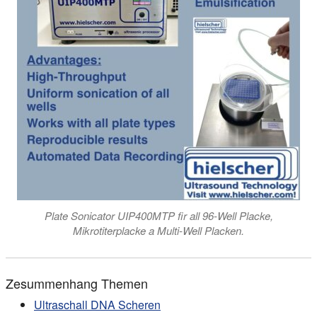
Plate Sonicator UIP400MTP fir all 96-Well Placke,
Mikrotiterplacke a Multi-Well Placken.
Zesummenhang Themen
Ultraschall DNA Scheren