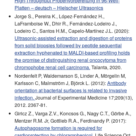
High-Throughput Probenvorbereitung in 96-Well-
Platten – deutsch – Hielscher Ultrasonics
Jorge S., Pereira K., López-Fernández H.,
LaFramboise W., Dhir R., Fernández-Lodeiro J.,
Lodeiro C., Santos H.M., Capelo-Martínez J.L. (2020):
Ultrasonic-assisted extraction and digestion of proteins
from solid biopsies followed by peptide sequential
extraction hyphenated to MALDI-based profiling holds
the promise of distinguishing renal oncocytoma from
chromophobe renal cell carcinoma.
Talanta, 2020.
Nordenfelt P, Waldemarson S, Linder A, Mörgelin M,
Karlsson C, Malmström J, Björck L. (2012):
Antibody
orientation at bacterial surfaces is related to invasive
infection.
Journal of Experimental Medicine 17;209(13),
2012. 2367-81.
Giricz Z., Varga Z.V., Koncsos G., Nagy C.T., Görbe A.,
Mentzer R.M. Jr, Gottlieb R.A., Ferdinandy P. (2017):
Autophagosome formation is required for
cardioprotection by chloramphenicol.
Life Science Oct