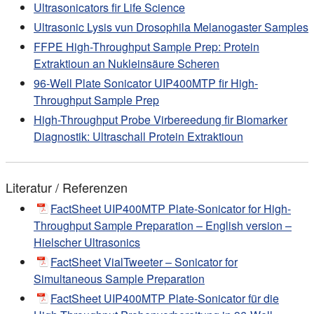
Ultrasonicators fir Life Science
Ultrasonic Lysis vun Drosophila Melanogaster Samples
FFPE High-Throughput Sample Prep: Protein
Extraktioun an Nukleinsäure Scheren
96-Well Plate Sonicator UIP400MTP fir High-
Throughput Sample Prep
High-Throughput Probe Virbereedung fir Biomarker
Diagnostik: Ultraschall Protein Extraktioun
Literatur / Referenzen
FactSheet UIP400MTP Plate-Sonicator for High-
Throughput Sample Preparation – English version –
Hielscher Ultrasonics
FactSheet VialTweeter – Sonicator for
Simultaneous Sample Preparation
FactSheet UIP400MTP Plate-Sonicator für die