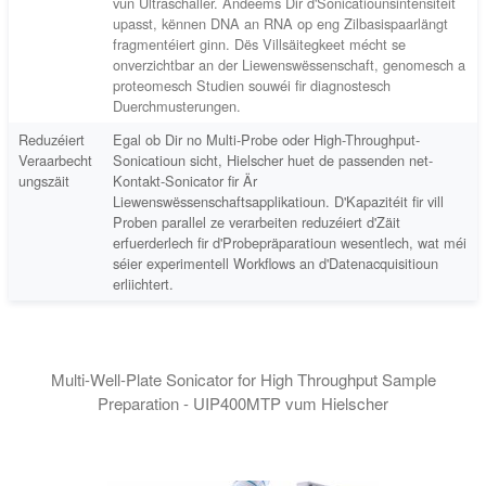
vun Ultraschaller. Andeems Dir d'Sonicatiounsintensitéit
upasst, kënnen DNA an RNA op eng Zilbasispaarlängt
fragmentéiert ginn. Dës Villsäitegkeet mécht se
onverzichtbar an der Liewenswëssenschaft, genomesch a
proteomesch Studien souwéi fir diagnostesch
Duerchmusterungen.
Reduzéiert
Egal ob Dir no Multi-Probe oder High-Throughput-
Veraarbecht
Sonicatioun sicht, Hielscher huet de passenden net-
ungszäit
Kontakt-Sonicator fir Är
Liewenswëssenschaftsapplikatioun. D'Kapazitéit fir vill
Proben parallel ze verarbeiten reduzéiert d'Zäit
erfuerderlech fir d'Probepräparatioun wesentlech, wat méi
séier experimentell Workflows an d'Datenacquisitioun
erliichtert.
Multi-Well-Plate Sonicator for High Throughput Sample
Preparation - UIP400MTP vum Hielscher
Den fortgeschrattenen Design vum UIP400MTP garantéiert datt U