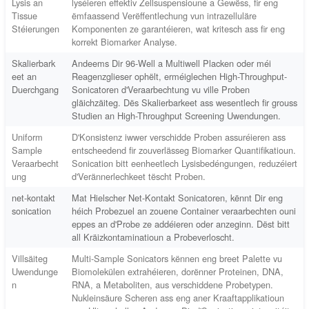
Lysis an
lyséieren effektiv Zellsuspensioune a Gewëss, fir eng
Tissue
ëmfaassend Verëffentlechung vun intrazelluläre
Stéierungen
Komponenten ze garantéieren, wat kritesch ass fir eng
korrekt Biomarker Analyse.
Skalierbark
Andeems Dir 96-Well a Multiwell Placken oder méi
eet an
Reagenzglieser ophëlt, erméiglechen High-Throughput-
Duerchgang
Sonicatoren d'Veraarbechtung vu ville Proben
gläichzäiteg. Dës Skalierbarkeet ass wesentlech fir grouss
Studien an High-Throughput Screening Uwendungen.
Uniform
D'Konsistenz iwwer verschidde Proben assuréieren ass
Sample
entscheedend fir zouverlässeg Biomarker Quantifikatioun.
Veraarbecht
Sonication bitt eenheetlech Lysisbedéngungen, reduzéiert
ung
d'Verännerlechkeet tëscht Proben.
net-kontakt
Mat Hielscher Net-Kontakt Sonicatoren, kënnt Dir eng
sonication
héich Probezuel an zouene Container veraarbechten ouni
eppes an d'Probe ze addéieren oder anzeginn. Dëst bitt
all Kräizkontaminatioun a Probeverloscht.
Villsäiteg
Multi-Sample Sonicators kënnen eng breet Palette vu
Uwendunge
Biomolekülen extrahéieren, dorënner Proteinen, DNA,
n
RNA, a Metaboliten, aus verschiddene Probetypen.
Nukleinsäure Scheren ass eng aner Kraaftapplikatioun