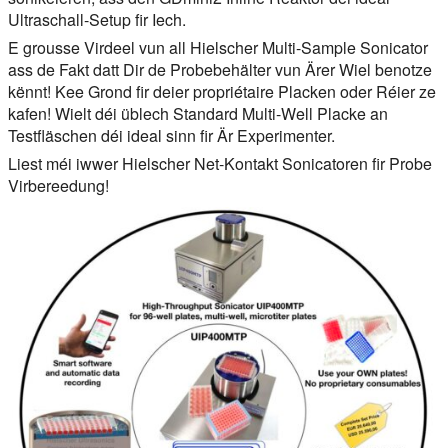
Ultraschall-Setup fir Iech.
E grousse Virdeel vun all Hielscher Multi-Sample Sonicator
ass de Fakt datt Dir de Probebehälter vun Ärer Wiel benotze
kënnt! Kee Grond fir deier propriétaire Placken oder Réier ze
kafen! Wielt déi üblech Standard Multi-Well Placke an
Testfläschen déi ideal sinn fir Är Experimenter.
Liest méi iwwer Hielscher Net-Kontakt Sonicatoren fir Probe
Virbereedung!