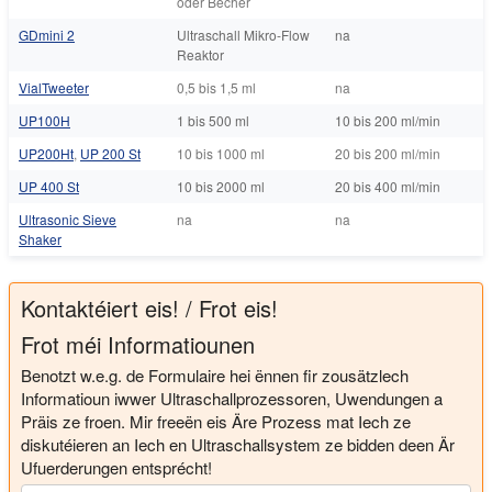
oder Becher
GDmini 2
Ultraschall Mikro-Flow
na
Reaktor
VialTweeter
0,5 bis 1,5 ml
na
UP100H
1 bis 500 ml
10 bis 200 ml/min
UP200Ht
,
UP 200 St
10 bis 1000 ml
20 bis 200 ml/min
UP 400 St
10 bis 2000 ml
20 bis 400 ml/min
Ultrasonic Sieve
na
na
Shaker
Kontaktéiert eis! / Frot eis!
Frot méi Informatiounen
Benotzt w.e.g. de Formulaire hei ënnen fir zousätzlech
Informatioun iwwer Ultraschallprozessoren, Uwendungen a
Präis ze froen. Mir freeën eis Äre Prozess mat Iech ze
diskutéieren an Iech en Ultraschallsystem ze bidden deen Är
Ufuerderungen entsprécht!