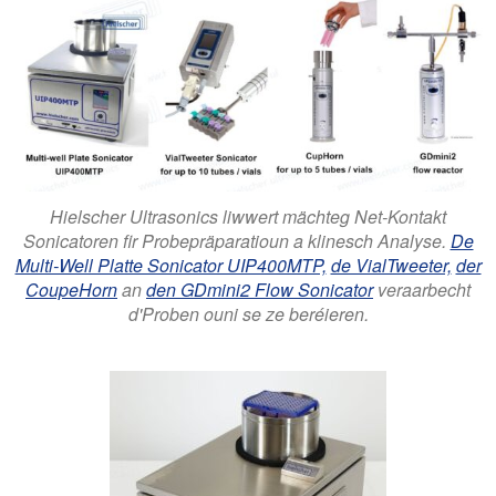
Hielscher Ultrasonics liwwert mächteg Net-Kontakt
Sonicatoren fir Probepräparatioun a klinesch Analyse.
De
Multi-Well Platte Sonicator UIP400MTP,
de VialTweeter,
der
CoupeHorn
an
den GDmini2 Flow Sonicator
veraarbecht
d'Proben ouni se ze beréieren.