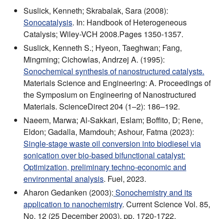
Suslick, Kenneth; Skrabalak, Sara (2008):
Sonocatalysis
. In: Handbook of Heterogeneous
Catalysis; Wiley-VCH 2008.Pages 1350-1357.
Suslick, Kenneth S.; Hyeon, Taeghwan; Fang,
Mingming; Cichowlas, Andrzej A. (1995):
Sonochemical synthesis of nanostructured catalysts.
Materials Science and Engineering: A. Proceedings of
the Symposium on Engineering of Nanostructured
Materials. ScienceDirect 204 (1–2): 186–192.
Naeem, Marwa; Al-Sakkari, Eslam; Boffito, D; Rene,
Eldon; Gadalla, Mamdouh; Ashour, Fatma (2023):
Single-stage waste oil conversion into biodiesel via
sonication over bio-based bifunctional catalyst:
Optimization, preliminary techno-economic and
environmental analysis
. Fuel, 2023.
Aharon Gedanken (2003):
Sonochemistry and its
application to nanochemistry
. Current Science Vol. 85,
No. 12 (25 December 2003), pp. 1720-1722.