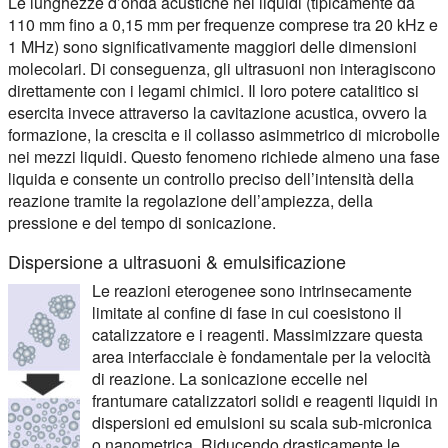
Le lunghezze d’onda acustiche nei liquidi (tipicamente da
110 mm fino a 0,15 mm per frequenze comprese tra 20 kHz e
1 MHz) sono significativamente maggiori delle dimensioni
molecolari. Di conseguenza, gli ultrasuoni non interagiscono
direttamente con i legami chimici. Il loro potere catalitico si
esercita invece attraverso la cavitazione acustica, ovvero la
formazione, la crescita e il collasso asimmetrico di microbolle
nei mezzi liquidi. Questo fenomeno richiede almeno una fase
liquida e consente un controllo preciso dell’intensità della
reazione tramite la regolazione dell’ampiezza, della
pressione e del tempo di sonicazione.
Dispersione a ultrasuoni & emulsificazione
Le reazioni eterogenee sono intrinsecamente
limitate al confine di fase in cui coesistono il
catalizzatore e i reagenti. Massimizzare questa
area interfacciale è fondamentale per la velocità
di reazione. La sonicazione eccelle nel
frantumare catalizzatori solidi e reagenti liquidi in
dispersioni ed emulsioni su scala sub-micronica
o nanometrica. Riducendo drasticamente le