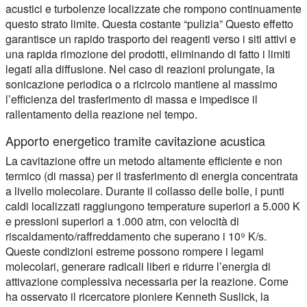
acustici e turbolenze localizzate che rompono continuamente
questo strato limite. Questa costante “pulizia” Questo effetto
garantisce un rapido trasporto dei reagenti verso i siti attivi e
una rapida rimozione dei prodotti, eliminando di fatto i limiti
legati alla diffusione. Nel caso di reazioni prolungate, la
sonicazione periodica o a ricircolo mantiene al massimo
l’efficienza del trasferimento di massa e impedisce il
rallentamento della reazione nel tempo.
Apporto energetico tramite cavitazione acustica
La cavitazione offre un metodo altamente efficiente e non
termico (di massa) per il trasferimento di energia concentrata
a livello molecolare. Durante il collasso delle bolle, i punti
caldi localizzati raggiungono temperature superiori a 5.000 K
e pressioni superiori a 1.000 atm, con velocità di
riscaldamento/raffreddamento che superano i 10⁹ K/s.
Queste condizioni estreme possono rompere i legami
molecolari, generare radicali liberi e ridurre l’energia di
attivazione complessiva necessaria per la reazione. Come
ha osservato il ricercatore pioniere Kenneth Suslick, la