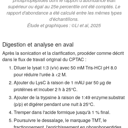
phosphopeptides dont le rapport d'abondance était
supérieur ou égal au 25e percentile ont été comptés. Le
rapport d'abondance a été calculé entre les mêmes types
d'échantillons.
Étude et graphiques : ©Li et al, 2025
Digestion et analyse en aval
Après la sonication et la clarification, procéder comme décrit
dans le flux de travail original du CPTAC :
Diluer le lysat 1:3 (v/v) avec 50 mM Tris-HCl pH 8.0
pour réduire l'urée à <2 M.
Ajouter du LysC à raison de 1 mAU par 50 µg de
protéines et incuber 2 h à 25°C.
Ajouter de la trypsine à raison de 1:49 enzyme:substrat
(p/p) et digérer pendant une nuit à 25°C.
Tremper dans l'acide formique jusqu'à 1 % final.
Poursuivre le dessalage, le marquage TMT, le
fractionnement, l'enrichissement en phosphopeptides