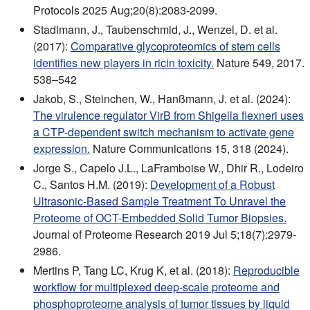
Protocols 2025 Aug;20(8):2083-2099.
Stadlmann, J., Taubenschmid, J., Wenzel, D. et al.
(2017):
Comparative glycoproteomics of stem cells
identifies new players in ricin toxicity.
Nature 549, 2017.
538–542
Jakob, S., Steinchen, W., Hanßmann, J. et al. (2024):
The virulence regulator VirB from Shigella flexneri uses
a CTP-dependent switch mechanism to activate gene
expression.
Nature Communications 15, 318 (2024).
Jorge S., Capelo J.L., LaFramboise W., Dhir R., Lodeiro
C., Santos H.M. (2019):
Development of a Robust
Ultrasonic-Based Sample Treatment To Unravel the
Proteome of OCT-Embedded Solid Tumor Biopsies.
Journal of Proteome Research 2019 Jul 5;18(7):2979-
2986.
Mertins P, Tang LC, Krug K, et al. (2018):
Reproducible
workflow for multiplexed deep-scale proteome and
phosphoproteome analysis of tumor tissues by liquid