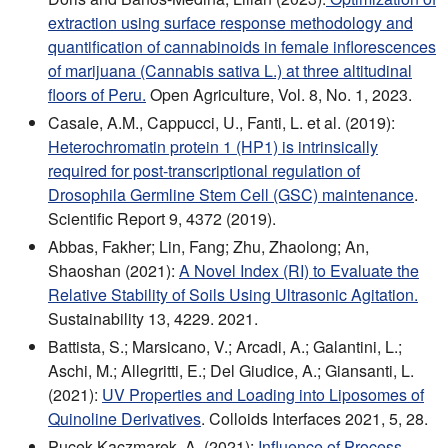
extraction using surface response methodology and
quantification of cannabinoids in female inflorescences
of marijuana (Cannabis sativa L.) at three altitudinal
floors of Peru.
Open Agriculture, Vol. 8, No. 1, 2023.
Casale, A.M., Cappucci, U., Fanti, L. et al. (2019):
Heterochromatin protein 1 (HP1) is intrinsically
required for post-transcriptional regulation of
Drosophila Germline Stem Cell (GSC) maintenance
.
Scientific Report 9, 4372 (2019).
Abbas, Fakher; Lin, Fang; Zhu, Zhaolong; An,
Shaoshan (2021):
A Novel Index (RI) to Evaluate the
Relative Stability of Soils Using Ultrasonic Agitation.
Sustainability 13, 4229. 2021.
Battista, S.; Marsicano, V.; Arcadi, A.; Galantini, L.;
Aschi, M.; Allegritti, E.; Del Giudice, A.; Giansanti, L.
(2021):
UV Properties and Loading into Liposomes of
Quinoline Derivatives
. Colloids Interfaces 2021, 5, 28.
Pucek-Kaczmarek, A. (2021):
Influence of Process