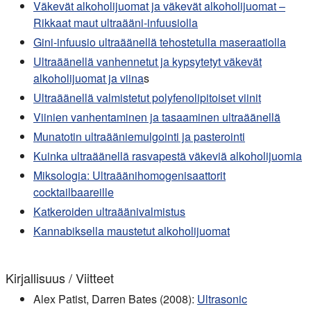
Väkevät alkoholijuomat ja väkevät alkoholijuomat –
Rikkaat maut ultraääni-infuusiolla
Gini-infuusio ultraäänellä tehostetulla maseraatiolla
Ultraäänellä vanhennetut ja kypsytetyt väkevät
alkoholijuomat ja viina
s
Ultraäänellä valmistetut polyfenolipitoiset viinit
Viinien vanhentaminen ja tasaaminen ultraäänellä
Munatotin ultraääniemulgointi ja pasterointi
Kuinka ultraäänellä rasvapestä väkeviä alkoholijuomia
Miksologia: Ultraäänihomogenisaattorit
cocktailbaareille
Katkeroiden ultraäänivalmistus
Kannabiksella maustetut alkoholijuomat
Kirjallisuus / Viitteet
Alex Patist, Darren Bates (2008):
Ultrasonic