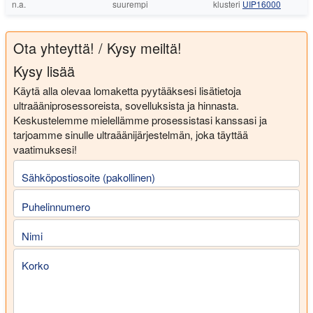
n.a.
suurempi
klusteri
UIP16000
Ota yhteyttä! / Kysy meiltä!
Kysy lisää
Käytä alla olevaa lomaketta pyytääksesi lisätietoja
ultraääniprosessoreista, sovelluksista ja hinnasta.
Keskustelemme mielellämme prosessistasi kanssasi ja
tarjoamme sinulle ultraäänijärjestelmän, joka täyttää
vaatimuksesi!
Sähköpostiosoite (pakollinen)
Puhelinnumero
Nimi
Korko