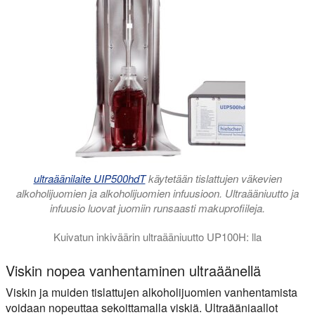
ultraäänilaite UIP500hdT
käytetään tislattujen väkevien
alkoholijuomien ja alkoholijuomien infuusioon. Ultraääniuutto ja
infuusio luovat juomiin runsaasti makuprofiileja.
Kuivatun inkiväärin ultraääniuutto UP100H: lla
Ultraääniuuttojärjestelmiä käytetään gingerolin ja muiden terv
Viskin nopea vanhentaminen ultraäänellä
Viskin ja muiden tislattujen alkoholijuomien vanhentamista
voidaan nopeuttaa sekoittamalla viskiä. Ultraääniaallot