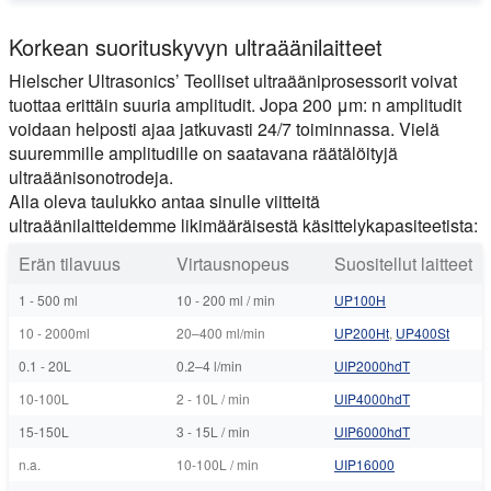
Korkean suorituskyvyn ultraäänilaitteet
Hielscher Ultrasonics’ Teolliset ultraääniprosessorit voivat
tuottaa erittäin suuria amplitudit. Jopa 200 μm: n amplitudit
voidaan helposti ajaa jatkuvasti 24/7 toiminnassa. Vielä
suuremmille amplitudille on saatavana räätälöityjä
ultraäänisonotrodeja.
Alla oleva taulukko antaa sinulle viitteitä
ultraäänilaitteidemme likimääräisestä käsittelykapasiteetista:
Erän tilavuus
Virtausnopeus
Suositellut laitteet
1 - 500 ml
10 - 200 ml / min
UP100H
10 - 2000ml
20–400 ml/min
UP200Ht
,
UP400St
0.1 - 20L
0.2–4 l/min
UIP2000hdT
10-100L
2 - 10L / min
UIP4000hdT
15-150L
3 - 15L / min
UIP6000hdT
n.a.
10-100L / min
UIP16000