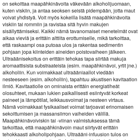
on sekoittaa maapähkinävoita väkevään alkoholijuomaan,
kuten viskiin, ja antaa seoksen seistä pidempään, jotta maut
voivat yhdistyä. Voit myös kokeilla lisätä maapähkinävoita
viskiin tai rommiin ja ravistaa sitä hyvin makujen
sisällyttämiseksi. Kaikki nämä tavanomaiset menetelmät ovat
aikaa vieviä ja erittäin alttiita erottumiselle, mikä tarkoittaa,
että raskaampi osa putoaa ulos ja rakentaa sedimentin
pohjaan jopa kiinteiden aineiden poistovaiheen jälkeen.
Ultraäänisekoitus on erittäin tehokas tapa siirtää makuja
aromaattisista substraateista (esim. maapähkinävoi, yrtit jne.)
alkoholiin. Kun voimakkaat ultraääniaallot viedään
nesteeseen (esim. alkoholiin), tapahtuu akustisen kavitaation
ilmiö. Kavitaatiolle on ominaista erittäin energiatiheät
olosuhteet, mukaan lukien paikallisesti esiintyvät korkeat
paineet ja lämpötilat, leikkausvoimat ja nesteen virtaus.
Nämä voimakkaat fysikaaliset voimat tarjoavat erinomaisen
sekoittumisen ja massansiirron vaiheiden välillä.
Maapähkinävoiviskin tai -viinan valmistuksessa tämä
tarkoittaa, että maapähkinävoin maut siirtyvät erittäin
tehokkaasti alkoholipohjaan. Ultraääni-infuusion tulos on