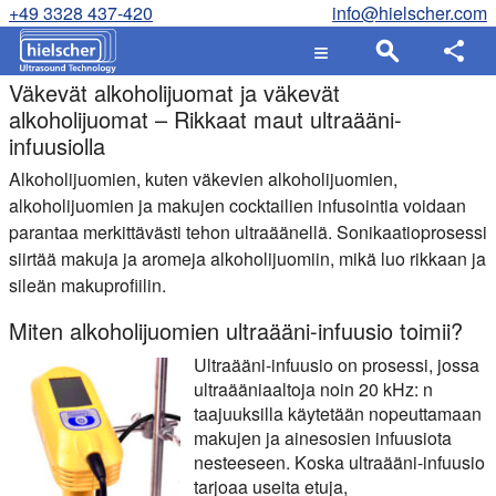
+49 3328 437-420
info@hielscher.com
Väkevät alkoholijuomat ja väkevät
alkoholijuomat – Rikkaat maut ultraääni-
infuusiolla
Alkoholijuomien, kuten väkevien alkoholijuomien,
alkoholijuomien ja makujen cocktailien infusointia voidaan
parantaa merkittävästi tehon ultraäänellä. Sonikaatioprosessi
siirtää makuja ja aromeja alkoholijuomiin, mikä luo rikkaan ja
sileän makuprofiilin.
Miten alkoholijuomien ultraääni-infuusio toimii?
Ultraääni-infuusio on prosessi, jossa
ultraääniaaltoja noin 20 kHz: n
taajuuksilla käytetään nopeuttamaan
makujen ja ainesosien infuusiota
nesteeseen. Koska ultraääni-infuusio
tarjoaa useita etuja,