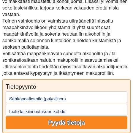
voimakkaasti maustettu alkoholijuoma. Lisäksi ylivoimainen
sekoitustekniikka tarjoaa korkean vakauden erottumista
vastaan.
Toinen vaihtoehto on valmistaa ultraäänellä infusoitu
maapähkinävoilikööri yhdistämällä yhtä suuret osat
maapähkinävoita ja sokeria neutraaliin alkoholiin ja
sonikoimalla se ennen kiinteiden aineiden kiristämistä ja
seoksen pullottamista.
Voit säätää maapähkinävoin suhdetta alkoholiin ja / tai
sonikaatioaikaan halutun makuprofiilin saavuttamiseksi.
Ultrasonicationin tiedetään myös tasoittavan alkoholijuomia,
jotka antavat kypsytetyn ja ikääntyneen makuprofiilin.
Tietopyyntö
Sähköpostiosoite (pakollinen)
tuote tai kiinnostuksen kohde
Pyydä tietoja