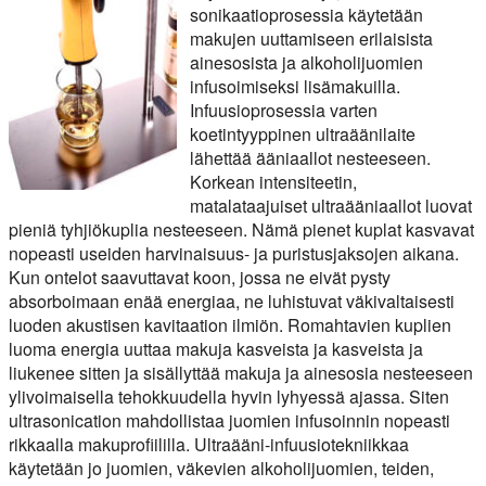
sonikaatioprosessia käytetään
makujen uuttamiseen erilaisista
ainesosista ja alkoholijuomien
infusoimiseksi lisämakuilla.
Infuusioprosessia varten
koetintyyppinen ultraäänilaite
lähettää ääniaallot nesteeseen.
Korkean intensiteetin,
matalataajuiset ultraääniaallot luovat
pieniä tyhjiökuplia nesteeseen. Nämä pienet kuplat kasvavat
nopeasti useiden harvinaisuus- ja puristusjaksojen aikana.
Kun ontelot saavuttavat koon, jossa ne eivät pysty
absorboimaan enää energiaa, ne luhistuvat väkivaltaisesti
luoden akustisen kavitaation ilmiön. Romahtavien kuplien
luoma energia uuttaa makuja kasveista ja kasveista ja
liukenee sitten ja sisällyttää makuja ja ainesosia nesteeseen
ylivoimaisella tehokkuudella hyvin lyhyessä ajassa. Siten
ultrasonication mahdollistaa juomien infusoinnin nopeasti
rikkaalla makuprofiililla. Ultraääni-infuusiotekniikkaa
käytetään jo juomien, väkevien alkoholijuomien, teiden,