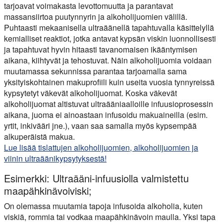
tarjoavat voimakasta levottomuutta ja parantavat
massansiirtoa puutynnyrin ja alkoholijuomien välillä.
Puhtaasti mekaanisella ultraäänellä tapahtuvalla käsittelyllä
kemialliset reaktiot, jotka antavat kypsän viskin luonnollisesti
ja tapahtuvat hyvin hitaasti tavanomaisen ikääntymisen
aikana, kiihtyvät ja tehostuvat. Näin alkoholijuomia voidaan
muutamassa sekunnissa parantaa tarjoamalla sama
yksityiskohtainen makuprofiili kuin useita vuosia tynnyreissä
kypsytetyt väkevät alkoholijuomat. Koska väkevät
alkoholijuomat altistuvat ultraääniaalloille infuusioprosessin
aikana, juoma ei ainoastaan infusoidu makuaineilla (esim.
yrtit, inkivääri jne.), vaan saa samalla myös kypsempää
alkuperäistä makua.
Lue lisää tislattujen alkoholijuomien, alkoholijuomien ja
viinin ultraäänikypsytyksestä!
Esimerkki: Ultraääni-infuusiolla valmistettu
maapähkinävoiviski;
On olemassa muutamia tapoja infusoida alkoholia, kuten
viskiä, rommia tai vodkaa maapähkinävoin maulla. Yksi tapa