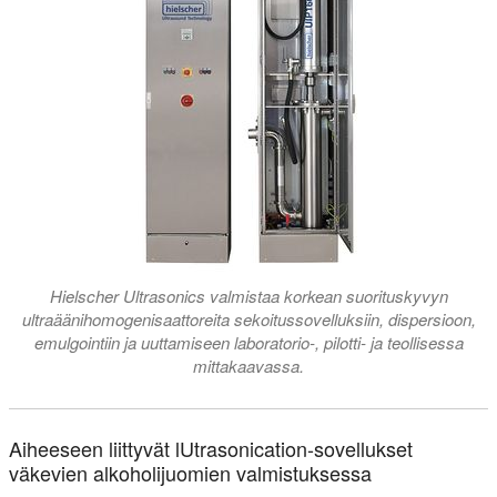
Hielscher Ultrasonics valmistaa korkean suorituskyvyn
ultraäänihomogenisaattoreita sekoitussovelluksiin, dispersioon,
emulgointiin ja uuttamiseen laboratorio-, pilotti- ja teollisessa
mittakaavassa.
Aiheeseen liittyvät lUtrasonication-sovellukset
väkevien alkoholijuomien valmistuksessa