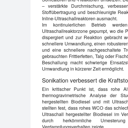
– verstärkte Durchmischung, verbesser
Stoffübertragung und beschleunigte Reak
Inline-Ultraschallreaktoren ausmacht.
Im kontinuierlichen Betrieb werd
Ultraschallreaktorzone gepumpt, wo die P
dispergiert und zur Reaktion gebracht w
schnellere Umwandlung, einen robusteren
und eine schnellere nachgeschaltete Tr
gebrauchten Frittierfetten, Talg oder Fisc
Beschallung macht schwierige Einsatzst
Umwandlung in kürzerer Zeit ermöglicht.
Sonikation verbessert die Kraftstof
Ein kritischer Punkt ist, dass rohe Al
thermogravimetrische Analyse der Stu
hergestellten Biodiesel und mit Ultrasc
stellten fest, dass rohes WCO das schle
Ultraschall hergestellter Biodiesel im
durch herkömmliche Umesterung
Verdampfungsverhalten zeigte.