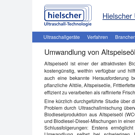
Hielscher 
Ultraschallgeräte
Verfahren
Branche
Umwandlung von Altspeiseöl 
Altspeiseöl ist einer der attraktivsten B
kostengünstig, weithin verfügbar und hil
auch eine bekannte Herausforderung be
pflanzliche Altöle, Altspeiseöle, Frittierfet
effizient zu verarbeiten als raffinierte Frisc
Eine kürzlich durchgeführte Studie über d
Problem durch Ultraschallmischung über
Biodieselproduktion aus Altspeiseöl (WC
und Biodiesel-Diesel-Mischungen in einem
Schlussfolgerungen: Erstens ermöglicht
Umwandlung selbst bei schwierigen R