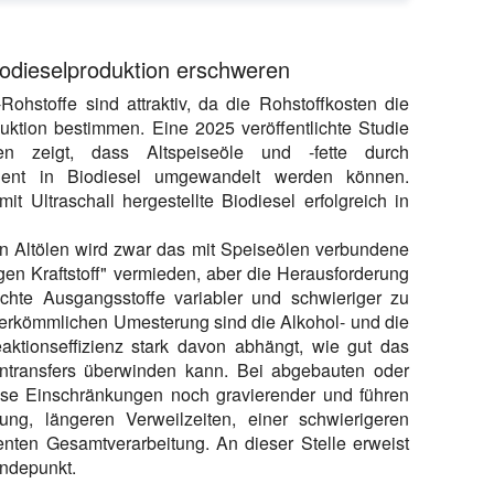
odieselproduktion erschweren
Rohstoffe sind attraktiv, da die Rohstoffkosten die
oduktion bestimmen. Eine 2025 veröffentlichte Studie
n zeigt, dass Altspeiseöle und -fette durch
izient in Biodiesel umgewandelt werden können.
t Ultraschall hergestellte Biodiesel erfolgreich in
 Altölen wird zwar das mit Speiseölen verbundene
en Kraftstoff" vermieden, aber die Herausforderung
echte Ausgangsstoffe variabler und schwieriger zu
 herkömmlichen Umesterung sind die Alkohol- und die
aktionseffizienz stark davon abhängt, wie gut das
transfers überwinden kann. Bei abgebauten oder
ese Einschränkungen noch gravierender und führen
g, längeren Verweilzeiten, einer schwierigeren
enten Gesamtverarbeitung. An dieser Stelle erweist
endepunkt.