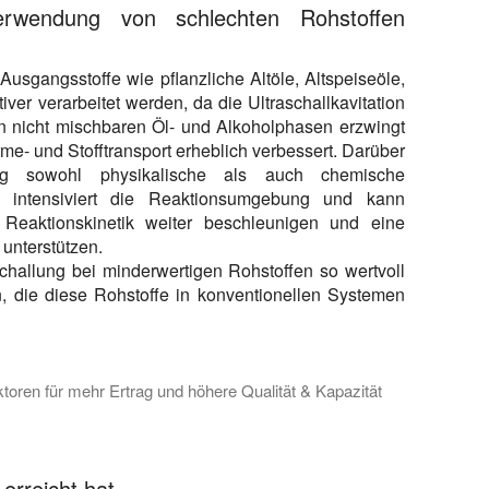
rwendung von schlechten Rohstoffen
usgangsstoffe wie pflanzliche Altöle, Altspeiseöle,
ktiver verarbeitet werden, da die Ultraschallkavitation
n nicht mischbaren Öl- und Alkoholphasen erzwingt
- und Stofftransport erheblich verbessert. Darüber
ung sowohl physikalische als auch chemische
on intensiviert die Reaktionsumgebung und kann
 Reaktionskinetik weiter beschleunigen und eine
unterstützen.
hallung bei minderwertigen Rohstoffen so wertvoll
n, die diese Rohstoffe in konventionellen Systemen
toren für mehr Ertrag und höhere Qualität & Kapazität
 in die Wissenschaft ein, wie Ultraschall-Biodiesel-Reaktoren 
erreicht hat