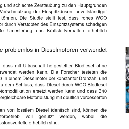
ung und schlechte Zerstäubung zu den Hauptgründen
Verschmutzung der Einspritzdüsen, unvollständiger
können. Die Studie stellt fest, dass rohes WCO
tor durch Verstopfen des Einspritzsystems schädigen
 Umesterung das Kraftstoffverhalten erheblich
e problemlos in Dieselmotoren verwendet
, dass mit Ultraschall hergestellter Biodiesel ohne
rwendet werden kann. Die Forscher testeten die
 in einem Dieselmotor bei konstanter Drehzahl und
 zu dem Schluss, dass Diesel durch WCO-Biodiesel
tormodifikation ersetzt werden kann und dass B40
ergleichbare Motorleistung mit deutlich verbesserten
en von fossilem Diesel identisch sind, können die
orbetrieb voll genutzt werden, wobei die
sionsvorteile erheblich sind.