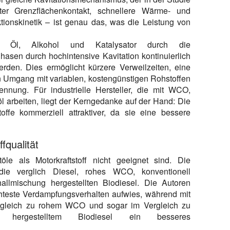
ter Grenzflächenkontakt, schnellere Wärme- und
tionskinetik – ist genau das, was die Leistung von
en Öl, Alkohol und Katalysator durch die
hasen durch hochintensive Kavitation kontinuierlich
erden. Dies ermöglicht kürzere Verweilzeiten, eine
 Umgang mit variablen, kostengünstigen Rohstoffen
ennung. Für industrielle Hersteller, die mit WCO,
höl arbeiten, liegt der Kerngedanke auf der Hand: Die
offe kommerziell attraktiver, da sie eine bessere
fqualität
töle als Motorkraftstoff nicht geeignet sind. Die
die verglich Diesel, rohes WCO, konventionell
hallmischung hergestellten Biodiesel. Die Autoren
chteste Verdampfungsverhalten aufwies, während mit
 Vergleich zu rohem WCO und sogar im Vergleich zu
 hergestelltem Biodiesel ein besseres