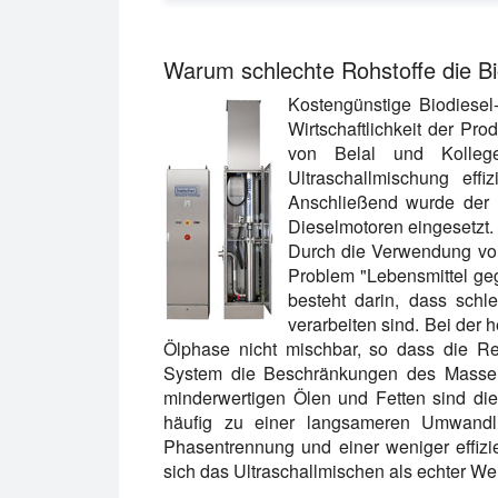
Warum schlechte Rohstoffe die Bi
Kostengünstige Biodiesel-
Wirtschaftlichkeit der Pr
von Belal und Kollege
Ultraschallmischung eff
Anschließend wurde der mi
Dieselmotoren eingesetzt.
Durch die Verwendung von
Problem "Lebensmittel geg
besteht darin, dass schl
verarbeiten sind. Bei der
Ölphase nicht mischbar, so dass die Re
System die Beschränkungen des Massen
minderwertigen Ölen und Fetten sind di
häufig zu einer langsameren Umwandlun
Phasentrennung und einer weniger effizi
sich das Ultraschallmischen als echter W