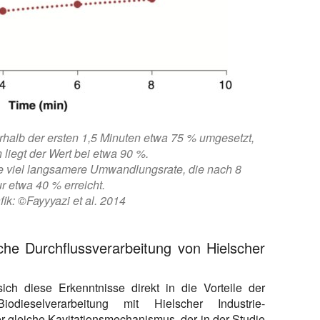
rhalb der ersten 1,5 Minuten etwa 75 % umgesetzt,
liegt der Wert bei etwa 90 %.
ne viel langsamere Umwandlungsrate, die nach 8
r etwa 40 % erreicht.
ik: ©Fayyyazi et al. 2014
iche Durchflussverarbeitung von Hielscher
ich diese Erkenntnisse direkt in die Vorteile der
l-Biodieselverarbeitung mit Hielscher Industrie-
 gleiche Kavitationsmechanismus, der in der Studie