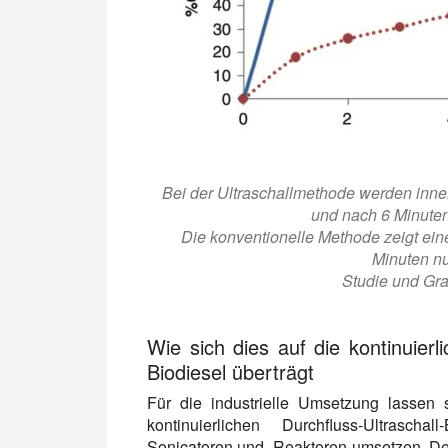
Bei der Ultraschallmethode werden inne
und nach 6 Minuten 
Die konventionelle Methode zeigt ei
Minuten nu
Studie und Graf
Wie sich dies auf die kontinuierl
Biodiesel überträgt
Für die industrielle Umsetzung lassen s
kontinuierlichen Durchfluss-Ultraschal
Sonicatoren und -Reaktoren umsetzen. Der