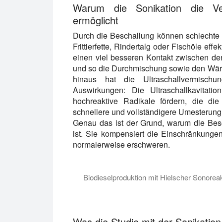
Warum die Sonikation die Ve
ermöglicht
Durch die Beschallung können schlechte A
Frittierfette, Rindertalg oder Fischöle effe
einen viel besseren Kontakt zwischen de
und so die Durchmischung sowie den Wärme
hinaus hat die Ultraschallvermisch
Auswirkungen: Die Ultraschallkavitati
hochreaktive Radikale fördern, die die
schnellere und vollständigere Umesterung 
Genau das ist der Grund, warum die Besc
ist. Sie kompensiert die Einschränkunge
normalerweise erschweren.
Biodieselproduktion mit Hielscher Sonoreak
In diesem Video-Tutorial führen wir Sie
Was die Studie mit der Sonikation 