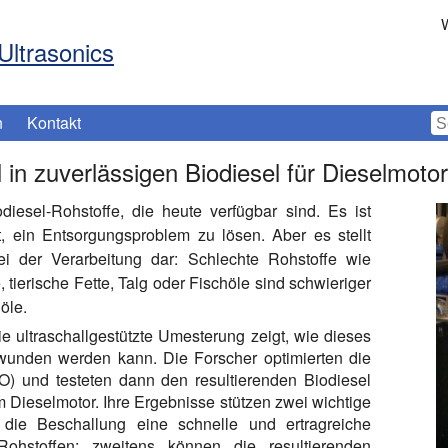
W
Ultrasonics
n
Kontakt
in zuverlässigen Biodiesel für Dieselmoto
iodiesel-Rohstoffe, die heute verfügbar sind. Es ist
ft, ein Entsorgungsproblem zu lösen. Aber es stellt
i der Verarbeitung dar: Schlechte Rohstoffe wie
te, tierische Fette, Talg oder Fischöle sind schwieriger
höle.
ie ultraschallgestützte Umesterung zeigt, wie dieses
wunden werden kann. Die Forscher optimierten die
O) und testeten dann den resultierenden Biodiesel
 Dieselmotor. Ihre Ergebnisse stützen zwei wichtige
 die Beschallung eine schnelle und ertragreiche
ohstoffen; zweitens können die resultierenden