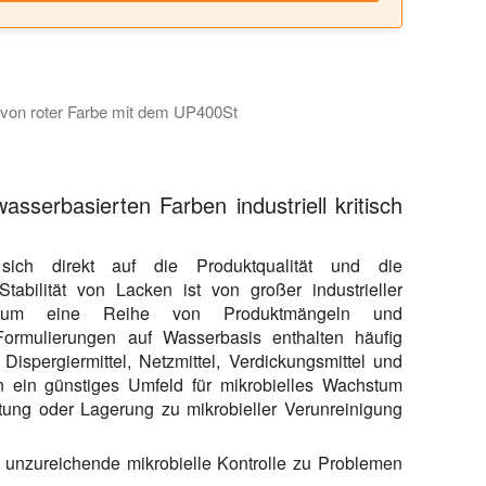
n von roter Farbe mit dem UP400St
rgierung von roten Farbpigmenten mit dem UP400St und einer 
asserbasierten Farben industriell kritisch
 sich direkt auf die Produktqualität und die
Stabilität von Lacken ist von großer industrieller
hstum eine Reihe von Produktmängeln und
ormulierungen auf Wasserbasis enthalten häufig
Dispergiermittel, Netzmittel, Verdickungsmittel und
 ein günstiges Umfeld für mikrobielles Wachstum
tung oder Lagerung zu mikrobieller Verunreinigung
ne unzureichende mikrobielle Kontrolle zu Problemen