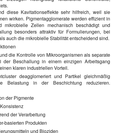
ets.
 diese Kavitationseffekte sehr hilfreich, weil sie
smen wirken. Pigmentagglomerate werden effizient in
nd mikrobielle Zellen mechanisch beschädigt und
llung besonders attraktiv für Formulierungen, bei
ls auch die mikrobielle Stabilität entscheidend sind.
nktionen
und die Kontrolle von Mikroorganismen als separate
 der Beschallung in einem einzigen Arbeitsgang
inen klaren industriellen Vorteil.
ntcluster deagglomeriert und Partikel gleichmäßig
lle Belastung in der Beschichtung reduzieren.
ion der Pigmente
 Konsistenz
rend der Verarbeitung
er-basierten Produkten
ierungsmitteln und Bioziden