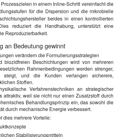
rozesszielen in einem Inline-Schritt vereinfacht die
lungsstufen für die Dispersion und die mikrobielle
hichtungshersteller beides in einen kontrollierten
Dies reduziert die Handhabung, unterstützt eine
ie Reproduzierbarkeit.
ng an Bedeutung gewinnt
rungen verändern die Formulierungsstrategien
d biozidfreien Beschichtungen wird von mehreren
e gesetzlichen Rahmenbedingungen werden strenger,
e steigt, und die Kunden verlangen sicherere,
lichen Stoffen.
ikalische Verfahrenstechniken an strategischer
ttraktiv, weil sie nicht nur einen Zusatzstoff durch
t-chemisches Behandlungsprinzip ein, das sowohl die
ität durch mechanische Energie verbessert.
t dies mehrere Vorteile:
duktkonzepte
ichen Stabilisierungsmitteln