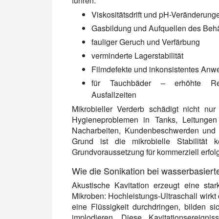
führen:
Viskositätsdrift und pH-Veränderung
Gasbildung und Aufquellen des Behä
fauliger Geruch und Verfärbung
verminderte Lagerstabilität
Filmdefekte und inkonsistentes An
für Tauchbäder – erhöhte Rein
Ausfallzeiten
Mikrobieller Verderb schädigt nicht n
Hygieneproblemen in Tanks, Leitungen u
Nacharbeiten, Kundenbeschwerden und 
Grund ist die mikrobielle Stabilität 
Grundvoraussetzung für kommerziell erfol
Wie die Sonikation bei wasserbasiert
Akustische Kavitation erzeugt eine st
Mikroben: Hochleistungs-Ultraschall wirkt
eine Flüssigkeit durchdringen, bilden 
implodieren. Diese Kavitationsereignis