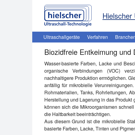
Hielscher 
Ultraschallgeräte
Verfahren
Branche
Biozidfreie Entkeimung und
Wasser-basierte Farben, Lacke und Beschi
organische Verbindungen (VOC) verz
nachhaltigere Produktion ermöglichen. Gle
anfällig für mikrobielle Verunreinigunge
Rohmaterialien, Tanks, Rohrleitungen, 
Herstellung und Lagerung in das Produkt 
können sich die Mikroorganismen schnell
die Haltbarkeit beeinträchtigen.
Aus diesem Grund ist die mikrobielle Stabi
basierte Farben, Lacke, Tinten und Pigme