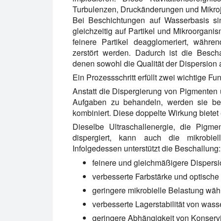
Turbulenzen, Druckänderungen und Mikroj
Bei Beschichtungen auf Wasserbasis sind
gleichzeitig auf Partikel und Mikroorgani
feinere Partikel deagglomeriert, währe
zerstört werden. Dadurch ist die Bescha
denen sowohl die Qualität der Dispersion a
Ein Prozessschritt erfüllt zwei wichtige Fu
Anstatt die Dispergierung von Pigmenten 
Aufgaben zu behandeln, werden sie bei
kombiniert. Diese doppelte Wirkung bietet e
Dieselbe Ultraschallenergie, die Pigme
dispergiert, kann auch die mikrobie
Infolgedessen unterstützt die Beschallung:
feinere und gleichmäßigere Dispers
verbesserte Farbstärke und optische
geringere mikrobielle Belastung wäh
verbesserte Lagerstabilität von wass
geringere Abhängigkeit von Konserv