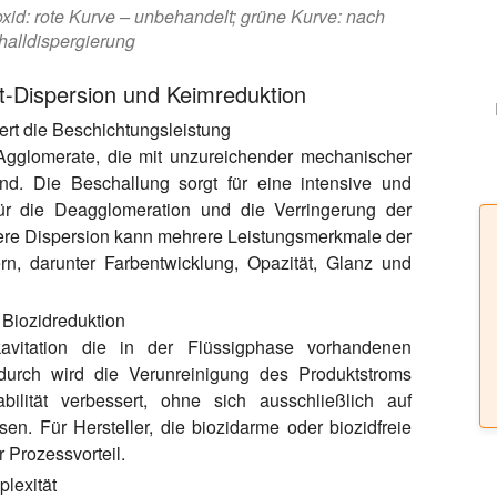
ioxid: rote Kurve – unbehandelt; grüne Kurve: nach
halldispergierung
nt-Dispersion und Keimreduktion
ert die Beschichtungsleistung
 Agglomerate, die mit unzureichender mechanischer
d. Die Beschallung sorgt für eine intensive und
ür die Deagglomeration und die Verringerung der
einere Dispersion kann mehrere Leistungsmerkmale der
rn, darunter Farbentwicklung, Opazität, Glanz und
 Biozidreduktion
lkavitation die in der Flüssigphase vorhandenen
durch wird die Verunreinigung des Produktstroms
abilität verbessert, ohne sich ausschließlich auf
n. Für Hersteller, die biozidarme oder biozidfreie
r Prozessvorteil.
plexität