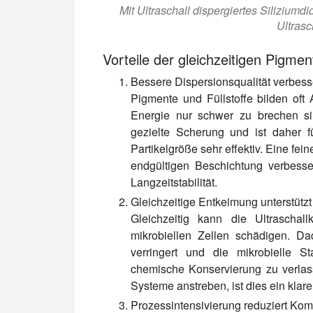
Mit Ultraschall dispergiertes Siliziumd
Ultrasc
Vorteile der gleichzeitigen Pigme
Bessere Dispersionsqualität verbess
Pigmente und Füllstoffe bilden oft
Energie nur schwer zu brechen sin
gezielte Scherung und ist daher f
Partikelgröße sehr effektiv. Eine f
endgültigen Beschichtung verbesse
Langzeitstabilität.
Gleichzeitige Entkeimung unterstützt
Gleichzeitig kann die Ultraschal
mikrobiellen Zellen schädigen. Da
verringert und die mikrobielle St
chemische Konservierung zu verlasse
Systeme anstreben, ist dies ein klare
Prozessintensivierung reduziert Kom