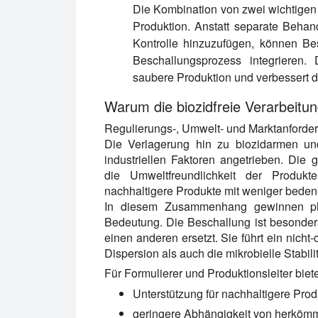
Die Kombination von zwei wichtigen P
Produktion. Anstatt separate Behand
Kontrolle hinzuzufügen, können Besc
Beschallungsprozess integrieren. 
saubere Produktion und verbessert d
Warum die biozidfreie Verarbeitu
Regulierungs-, Umwelt- und Marktanforde
Die Verlagerung hin zu biozidarmen un
industriellen Faktoren angetrieben. Di
die Umweltfreundlichkeit der Produkt
nachhaltigere Produkte mit weniger bedenk
In diesem Zusammenhang gewinnen phys
Bedeutung. Die Beschallung ist besonders a
einen anderen ersetzt. Sie führt ein nich
Dispersion als auch die mikrobielle Stabil
Für Formulierer und Produktionsleiter biete
Unterstützung für nachhaltigere Pro
geringere Abhängigkeit von herkömml