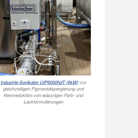
Industrie-Sonikator UIP6000hdT (6kW)
zur
gleichzeitigen Pigmentdispergierung und
Keimreduktion von wässrigen Farb- und
Lackformulierungen