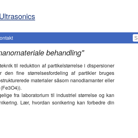
Ultrasonics
ontakt
 nanomateriale behandling
"
knik til reduktion af partikelstørrelse i dispersioner
 den fine størrelsesfordeling af partikler bruges
nostrukturerede materialer såsom nanodiamanter eller
t (Fe3O4)).
lige fra laboratorium til industriel størrelse og kan
onikering. Lær, hvordan sonikering kan forbedre din