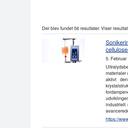
Der blev fundet 56 resultater. Viser resulta
Soniker
cellulos
5. Februar
Ultralydsb
materialer
aktivt de
krystalstr
fordampend
udvikling
industriel
avancerede
https://ww