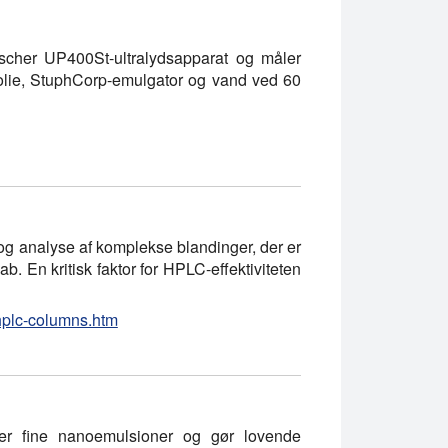
scher UP400St-ultralydsapparat og måler
lie, StuphCorp-emulgator og vand ved 60
og analyse af komplekse blandinger, der er
. En kritisk faktor for HPLC-effektiviteten
-hplc-columns.htm
nner fine nanoemulsioner og gør lovende