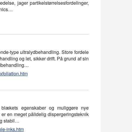
delse, jager partikelstørrelsesfordelinger,
sonics…
de-type ultralydbehandling. Store fordele
handling og let, sikker drift. På grund af sin
lydbehandling…
xfoliation.htm
re blækets egenskaber og muliggøre nye
 er en meget pålidelig dispergeringsteknik
og stabil…
ble-inks.htm