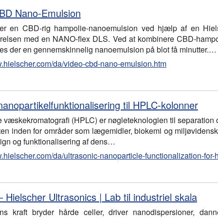
CBD Nano-Emulsion
ller en CBD-rig hampolie-nanoemulsion ved hjælp af en Hiel
ørrelsen med en NANO-flex DLS. Ved at kombinere CBD-hampo
lles der en gennemskinnelig nanoemulsion på blot få minutter.…
w.hielscher.com/da/video-cbd-nano-emulsion.htm
nanopartikelfunktionalisering til HPLC-kolonner
 væskekromatografi (HPLC) er nøgleteknologien til separation 
ten inden for områder som lægemidler, biokemi og miljøvidenskab
sign og funktionalisering af dens…
.hielscher.com/da/ultrasonic-nanoparticle-functionalization-for
 Hielscher Ultrasonics | Lab til industriel skala
ns kraft bryder hårde celler, driver nanodispersioner, da