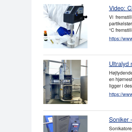
Video: 
Vi fremsti
partikelst
°C fremsti
https://ww
Ultralyd 
Højtydende
en hjørnes
ligger i de
https://www
Soniker –
Sonikatore