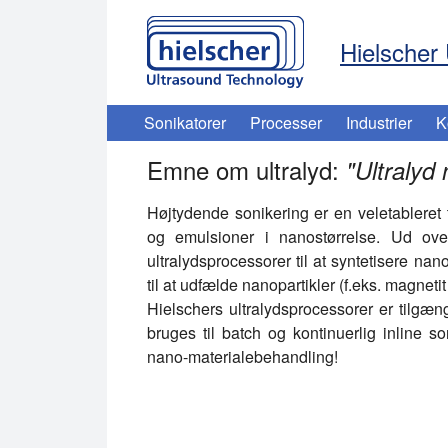
Hielscher 
Sonikatorer
Processer
Industrier
K
Emne om ultralyd:
"
Ultralyd
Højtydende sonikering er en veletableret te
og emulsioner i nanostørrelse. Ud over
ultralydsprocessorer til at syntetisere na
til at udfælde nanopartikler (f.eks. magneti
Hielschers ultralydsprocessorer er tilgænge
bruges til batch og kontinuerlig inline s
nano-materialebehandling!