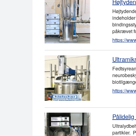
Højtyden
Højtydende
indeholder
bindingsst
påkrævet f
https://ww
Ultramik
Fedtsyream
neurobeskyt
biotilgæng
https://ww
Pålidelig
Ultralydbe
partikler.