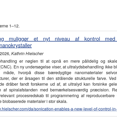
terne 1–12.
ing muliggør et nyt niveau af kontrol med
enanokrystaller
 2026
,
Kathrin Hielscher
ehandling er nøglen til at opnå en mere pålidelig og skaler
 (CNC). En ny undersøgelse viser, at ultralydsbehandling ikke
n måde, hvorpå disse bæredygtige nanomaterialer selvorg
ukturer, der er årsagen til den strålende strukturelle farve.
e dråber fandt forskerne ud af, at ultralyd kan forsinke gele
en af spiralafstanden med bemærkelsesværdig præcision. Re
t relevant procesredskab til programmering af reproducerba
 biobaserede materialer i stor skala.
w.hielscher.com/da/sonication-enables-a-new-level-of-control-in