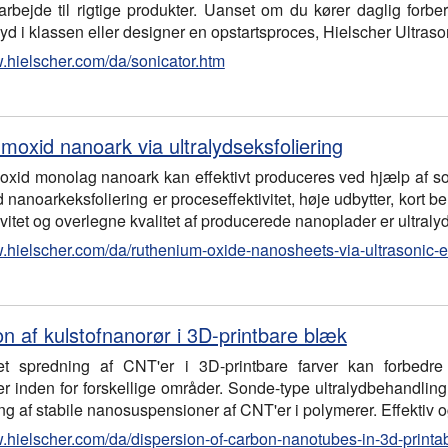
arbejde til rigtige produkter. Uanset om du kører daglig forbere
alyd i klassen eller designer en opstartsproces, Hielscher Ultra
w.hielscher.com/da/sonicator.htm
moxid nanoark via ultralydseksfoliering
xid monolag nanoark kan effektivt produceres ved hjælp af son
d nanoarkeksfoliering er proceseffektivitet, høje udbytter, kort be
ivitet og overlegne kvalitet af producerede nanoplader er ultra
w.hielscher.com/da/ruthenium-oxide-nanosheets-via-ultrasonic-e
on af kulstofnanorør i 3D-printbare blæk
et spredning af CNT'er i 3D-printbare farver kan forbed
r inden for forskellige områder. Sonde-type ultralydbehandling
lling af stabile nanosuspensioner af CNT'er i polymerer. Effektiv 
w.hielscher.com/da/dispersion-of-carbon-nanotubes-in-3d-printa