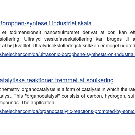
Borophen-syntese i industriel skala
et todimensionelt nanostruktureret derivat af bor, kan eff
eksfoliering. Ultralyd væskefaseeksfoliering kan bruges t
af høj kvalitet. Ultralydseksfolieringsteknikken er meget udbredt
w.hielscher.com/da/ultrasonic-borophene-synthesis-on-industrial
talytiske reaktioner fremmet af sonikering
chemistry, organocatalysis is a form of catalysis in which the ra
talyst. This "organocatalyst" consists of carbon, hydrogen, s
mpounds. The application
…
w.hielscher.com/da/organocatalytic-reactions-promoted-by-sonic