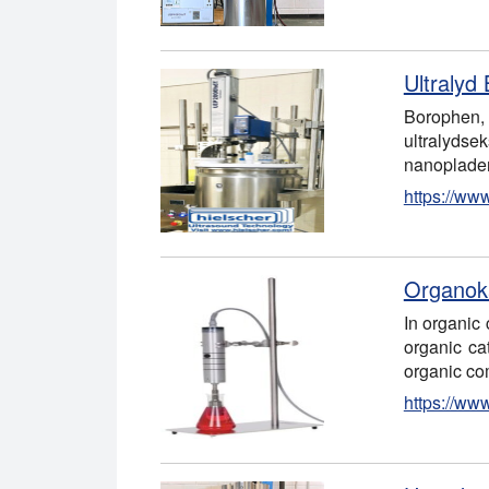
Ultralyd 
Borophen, 
ultralyds
nanoplader 
https://ww
Organoka
In organic 
organic ca
organic co
https://ww