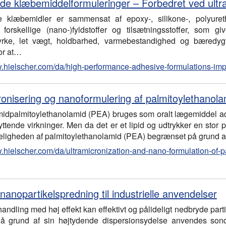
de klæbemiddelformuleringer – Forbedret ved ultra
 klæbemidler er sammensat af epoxy-, silikone-, polyuretha
 forskellige (nano-)fyldstoffer og tilsætningsstoffer, som
yrke, let vægt, holdbarhed, varmebestandighed og bæredygti
or at…
w.hielscher.com/da/high-performance-adhesive-formulations-imp
ronisering og nanoformulering af palmitoylethanol
idpalmitoylethanolamid (PEA) bruges som oralt lægemiddel admi
tende virkninger. Men da det er et lipid og udtrykker en stor p
eligheden af palmitoylethanolamid (PEA) begrænset på grund a
w.hielscher.com/da/ultramicronization-and-nano-formulation-of-
 nanopartikelspredning til industrielle anvendelser
handling med høj effekt kan effektivt og pålideligt nedbryde pa
 På grund af sin højtydende dispersionsydelse anvendes sond