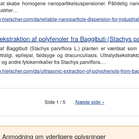
 at skabe homogene nanopartikelsuspensioner. Pålidelig nano
ustrier…
.hielscher.com/da/reliable-nanoparticle-dispersion-for-industria
ekstraktion af polyfenoler fra Baggibuti (Stachys pa
 af Baggibuti (Stachys parviflora L.) planten er værdsat som 
rtralgi, epilepsi, faldsyge og dracunculiasis. Ultralydsekstrak
 og andre fytokemikalier fra Stachys parviflora.…
.hielscher.com/da/ultrasonic-extraction-of-polyphenols-from-bag
Side 1 / 5
Næste side
»
Anmodning om yderligere oplysninger