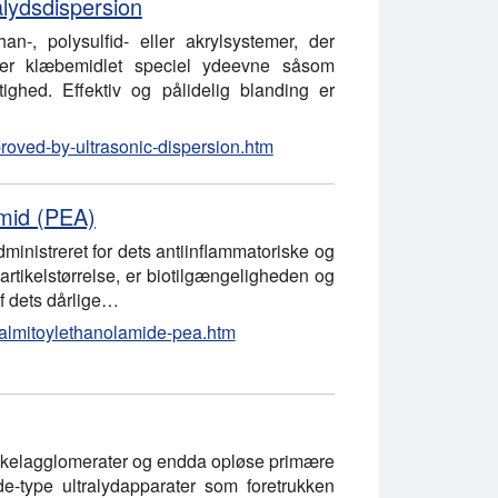
lydsdispersion
n-, polysulfid- eller akrylsystemer, der
 giver klæbemidlet speciel ydeevne såsom
ghed. Effektiv og pålidelig blanding er
roved-by-ultrasonic-dispersion.htm
amid (PEA)
nistreret for dets antiinflammatoriske og
artikelstørrelse, er biotilgængeligheden og
f dets dårlige…
palmitoylethanolamide-pea.htm
rtikelagglomerater og endda opløse primære
e-type ultralydapparater som foretrukken