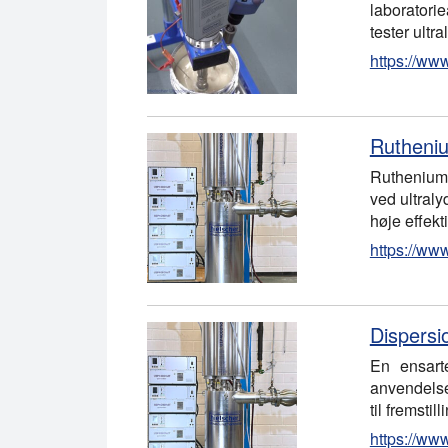
laboratorie
tester ultr
https://ww
Rutheniu
Rutheniumo
ved ultraly
høje effekt
https://ww
Dispersi
En ensart
anvendelse
til fremsti
https://ww