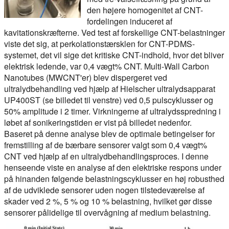
den højere homogenitet af CNT-
fordelingen induceret af
kavitationskræfterne. Ved test af forskellige CNT-belastninger
viste det sig, at perkolationstærsklen for CNT-PDMS-
systemet, det vil sige det kritiske CNT-indhold, hvor det bliver
elektrisk ledende, var 0,4 vægt% CNT. Multi-Wall Carbon
Nanotubes (MWCNT'er) blev dispergeret ved
ultralydbehandling ved hjælp af Hielscher ultralydsapparat
UP400ST (se billedet til venstre) ved 0,5 pulscyklusser og
50% amplitude i 2 timer. Virkningerne af ultralydsspredning i
løbet af sonikeringstiden er vist på billedet nedenfor.
Baseret på denne analyse blev de optimale betingelser for
fremstilling af de bærbare sensorer valgt som 0,4 vægt%
CNT ved hjælp af en ultralydbehandlingsproces. I denne
henseende viste en analyse af den elektriske respons under
på hinanden følgende belastningscyklusser en høj robusthed
af de udviklede sensorer uden nogen tilstedeværelse af
skader ved 2 %, 5 % og 10 % belastning, hvilket gør disse
sensorer pålidelige til overvågning af medium belastning.