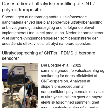
Casestudier af ultralydsfremstilling af CNT /
polymerkompositter
Spredningen af nanorør og andre kulstofbaserede
nanomaterialer ved hjælp af sonde-type ultralydbehandling
er blevet grundigt undersøgt og er efterfølgende blevet
implementeret i industriel produktion. Nedenfor præsenterer
vi et par forskningsundersøgelser, som demonstrerer den
enestående effektivitet af ultralyd nanorørdispersion.
Ultralydsspredning af CNT'er i PDMS til bærbare
sensorer
Del Bosque et al. (2022)
sammenlignede tre-valsefræsning og
sonikering for deres effektivitet af
CNT-dispersion. Analysen af
dispersionsproceduren af
nanopartikler i polymermatrixen viser,
at ultralydsteknikken giver en højere
elektrisk følsomhed sammenlignet
med tre-valsefræsning på grund af