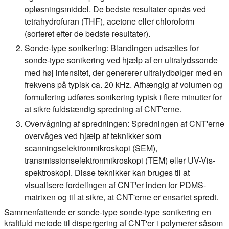
opløsningsmiddel. De bedste resultater opnås ved
tetrahydrofuran (THF), acetone eller chloroform
(sorteret efter de bedste resultater).
Sonde-type sonikering:
Blandingen udsættes for
sonde-type sonikering ved hjælp af en ultralydssonde
med høj intensitet, der genererer ultralydbølger med en
frekvens på typisk ca. 20 kHz. Afhængig af volumen og
formulering udføres sonikering typisk i flere minutter for
at sikre fuldstændig spredning af CNT'erne.
Overvågning af spredningen:
Spredningen af CNT'erne
overvåges ved hjælp af teknikker som
scanningselektronmikroskopi (SEM),
transmissionselektronmikroskopi (TEM) eller UV-Vis-
spektroskopi. Disse teknikker kan bruges til at
visualisere fordelingen af CNT'er inden for PDMS-
matrixen og til at sikre, at CNT'erne er ensartet spredt.
Sammenfattende er sonde-type sonde-type sonikering en
kraftfuld metode til dispergering af CNT'er i polymerer såsom