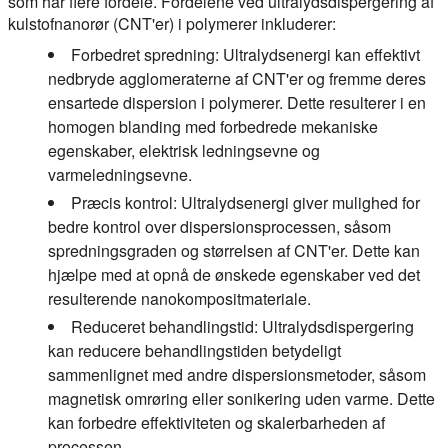
som har flere fordele. Fordelene ved ultralydsdispergering af
kulstofnanorør (CNT'er) i polymerer inkluderer:
Forbedret spredning:
Ultralydsenergi kan effektivt
nedbryde agglomeraterne af CNT'er og fremme deres
ensartede dispersion i polymerer. Dette resulterer i en
homogen blanding med forbedrede mekaniske
egenskaber, elektrisk ledningsevne og
varmeledningsevne.
Præcis kontrol:
Ultralydsenergi giver mulighed for
bedre kontrol over dispersionsprocessen, såsom
spredningsgraden og størrelsen af CNT'er. Dette kan
hjælpe med at opnå de ønskede egenskaber ved det
resulterende nanokompositmateriale.
Reduceret behandlingstid:
Ultralydsdispergering
kan reducere behandlingstiden betydeligt
sammenlignet med andre dispersionsmetoder, såsom
magnetisk omrøring eller sonikering uden varme. Dette
kan forbedre effektiviteten og skalerbarheden af
processen.