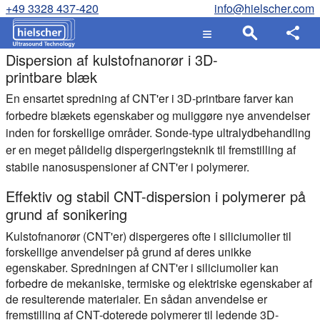
+49 3328 437-420
info@hielscher.com
Dispersion af kulstofnanorør i 3D-
printbare blæk
En ensartet spredning af CNT'er i 3D-printbare farver kan
forbedre blækets egenskaber og muliggøre nye anvendelser
inden for forskellige områder. Sonde-type ultralydbehandling
er en meget pålidelig dispergeringsteknik til fremstilling af
stabile nanosuspensioner af CNT'er i polymerer.
Effektiv og stabil CNT-dispersion i polymerer på
grund af sonikering
Kulstofnanorør (CNT'er) dispergeres ofte i siliciumolier til
forskellige anvendelser på grund af deres unikke
egenskaber. Spredningen af CNT'er i siliciumolier kan
forbedre de mekaniske, termiske og elektriske egenskaber af
de resulterende materialer. En sådan anvendelse er
fremstilling af CNT-doterede polymerer til ledende 3D-