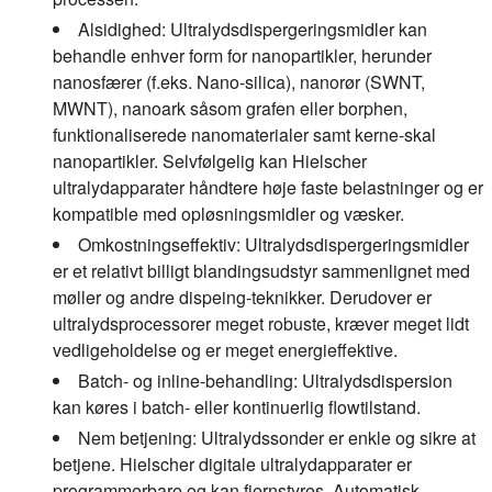
Alsidighed:
Ultralydsdispergeringsmidler kan
behandle enhver form for nanopartikler, herunder
nanosfærer (f.eks. Nano-silica), nanorør (SWNT,
MWNT), nanoark såsom grafen eller borphen,
funktionaliserede nanomaterialer samt kerne-skal
nanopartikler. Selvfølgelig kan Hielscher
ultralydapparater håndtere høje faste belastninger og er
kompatible med opløsningsmidler og væsker.
Omkostningseffektiv:
Ultralydsdispergeringsmidler
er et relativt billigt blandingsudstyr sammenlignet med
møller og andre dispeing-teknikker. Derudover er
ultralydsprocessorer meget robuste, kræver meget lidt
vedligeholdelse og er meget energieffektive.
Batch- og inline-behandling:
Ultralydsdispersion
kan køres i batch- eller kontinuerlig flowtilstand.
Nem betjening:
Ultralydssonder er enkle og sikre at
betjene. Hielscher digitale ultralydapparater er
programmerbare og kan fjernstyres. Automatisk