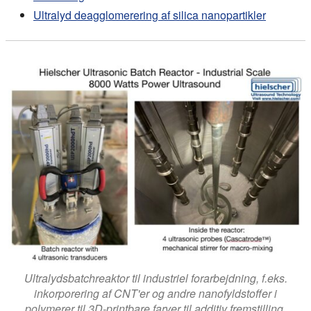
Ultralyd deagglomerering af silica nanopartikler
Ultralydsbatchreaktor til industriel forarbejdning, f.eks.
inkorporering af CNT'er og andre nanofyldstoffer i
polymerer til 3D-printbare farver til additiv fremstilling.