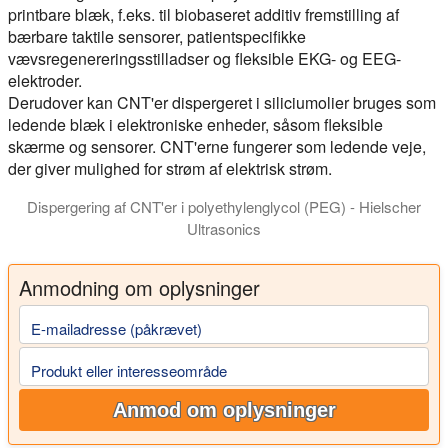
printbare blæk, f.eks. til biobaseret additiv fremstilling af
bærbare taktile sensorer, patientspecifikke
vævsregenereringsstilladser og fleksible EKG- og EEG-
elektroder.
Derudover kan CNT'er dispergeret i siliciumolier bruges som
ledende blæk i elektroniske enheder, såsom fleksible
skærme og sensorer. CNT'erne fungerer som ledende veje,
der giver mulighed for strøm af elektrisk strøm.
Dispergering af CNT'er i polyethylenglycol (PEG) - Hielscher
Ultrasonics
Spredningen af kulstofnanorør (CNT'er) i polymerer er en typis
Anmodning om oplysninger
E-mailadresse (påkrævet)
Produkt eller interesseområde
Anmod om oplysninger