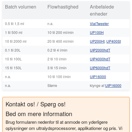
Batch volumen
Flowhastighed
Anbefalede
enheder
0.5 til 1,5 ml
n.a.
VialTweeter
1 til 500 ml
10 til 200 ml/min
UP100H
10 til 2000 ml
20 til 400 ml/min
UP200Ht
,
UP400St
0.1 til 20L
0.2 til 4 l/min
UIP2000hdT
10 til 100L
2 til 10 l/min
UIP4000hdT
15 til 150L
3 til 15 l/min
UIP6000hdT
n.a.
10 til 100 l/min
UIP16000
n.a.
Større
klynge af
UIP16000
Kontakt os! / Spørg os!
Bed om mere information
Brug formularen nedenfor til at anmode om yderligere
oplysninger om ultralydsprocessorer, applikationer og pris. Vi