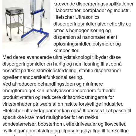
krævende dispergeringsapplikationer
i laboratorier, bordplader og industri.
Hielscher Ultrasonics
dispergeringsmidler giver effektiv og
præcis homogenisering og
dispersion af nanomaterialer i
opløsningsmidler, polymerer og
kompositter.
Med deres avancerede ultralydsteknologi tilbyder disse
dispergeringsmidler en hurtig og nem løsning til at opnå
ensartet partikelstørrelsesfordeling, stabile dispersioner
og/eller nanopartikelfunktionalisering.
Ved at reducere behandlingstiden og minimere
energiforbruget kan ultralydssondespredere forbedre
produktiviteten og reducere driftsomkostningerne for
virksomheder på tværs af en række forskellige industrier.
Hielscher ultralydapparater kan også tilpasses til at passe til
specifikke krav med muligheder for en række
sondestørrelser, boosterhorn, effektniveauer og flowceller,
hvilket gør dem alsidige og tilpasningsdygtige til forskellige