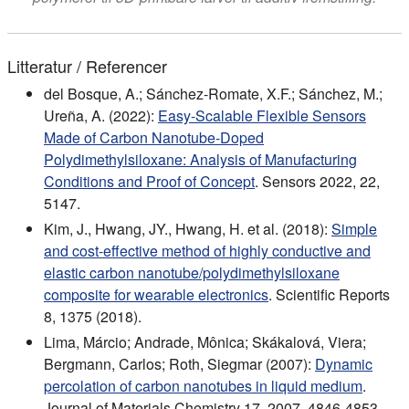
Litteratur / Referencer
del Bosque, A.; Sánchez-Romate, X.F.; Sánchez, M.;
Ureña, A. (2022):
Easy-Scalable Flexible Sensors
Made of Carbon Nanotube-Doped
Polydimethylsiloxane: Analysis of Manufacturing
Conditions and Proof of Concept
. Sensors 2022, 22,
5147.
Kim, J., Hwang, JY., Hwang, H. et al. (2018):
Simple
and cost-effective method of highly conductive and
elastic carbon nanotube/polydimethylsiloxane
composite for wearable electronics
. Scientific Reports
8, 1375 (2018).
Lima, Márcio; Andrade, Mônica; Skákalová, Viera;
Bergmann, Carlos; Roth, Siegmar (2007):
Dynamic
percolation of carbon nanotubes in liquid medium
.
Journal of Materials Chemistry 17, 2007. 4846-4853.