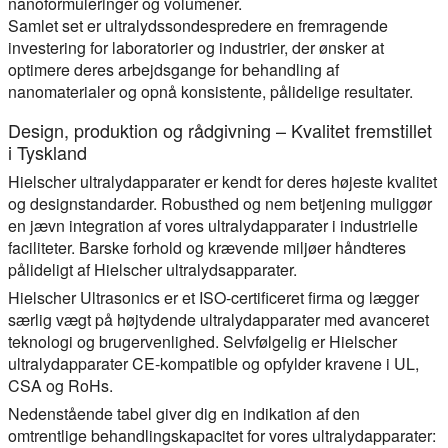
nanoformuleringer og volumener.
Samlet set er ultralydssondespredere en fremragende
investering for laboratorier og industrier, der ønsker at
optimere deres arbejdsgange for behandling af
nanomaterialer og opnå konsistente, pålidelige resultater.
Design, produktion og rådgivning – Kvalitet fremstillet
i Tyskland
Hielscher ultralydapparater er kendt for deres højeste kvalitet
og designstandarder. Robusthed og nem betjening muliggør
en jævn integration af vores ultralydapparater i industrielle
faciliteter. Barske forhold og krævende miljøer håndteres
pålideligt af Hielscher ultralydsapparater.
Hielscher Ultrasonics er et ISO-certificeret firma og lægger
særlig vægt på højtydende ultralydapparater med avanceret
teknologi og brugervenlighed. Selvfølgelig er Hielscher
ultralydapparater CE-kompatible og opfylder kravene i UL,
CSA og RoHs.
Nedenstående tabel giver dig en indikation af den
omtrentlige behandlingskapacitet for vores ultralydapparater: