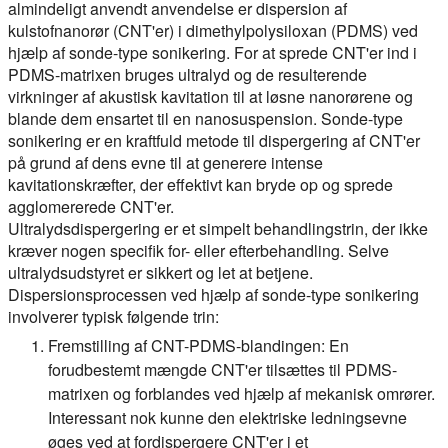
almindeligt anvendt anvendelse er dispersion af
kulstofnanorør (CNT'er) i dimethylpolysiloxan (PDMS) ved
hjælp af sonde-type sonikering. For at sprede CNT'er ind i
PDMS-matrixen bruges ultralyd og de resulterende
virkninger af akustisk kavitation til at løsne nanorørene og
blande dem ensartet til en nanosuspension. Sonde-type
sonikering er en kraftfuld metode til dispergering af CNT'er
på grund af dens evne til at generere intense
kavitationskræfter, der effektivt kan bryde op og sprede
agglomererede CNT'er.
Ultralydsdispergering er et simpelt behandlingstrin, der ikke
kræver nogen specifik for- eller efterbehandling. Selve
ultralydsudstyret er sikkert og let at betjene.
Dispersionsprocessen ved hjælp af sonde-type sonikering
involverer typisk følgende trin:
Fremstilling af CNT-PDMS-blandingen:
En
forudbestemt mængde CNT'er tilsættes til PDMS-
matrixen og forblandes ved hjælp af mekanisk omrører.
Interessant nok kunne den elektriske ledningsevne
øges ved at fordispergere CNT'er i et