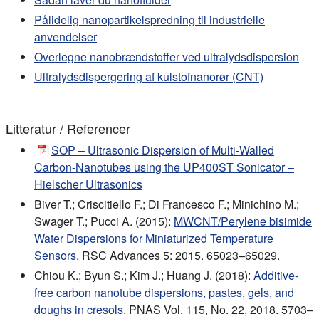
Pålidelig nanopartikelspredning til industrielle
anvendelser
Overlegne nanobrændstoffer ved ultralydsdispersion
Ultralydsdispergering af kulstofnanorør (CNT)
Litteratur / Referencer
SOP – Ultrasonic Dispersion of Multi-Walled
Carbon-Nanotubes using the UP400ST Sonicator –
Hielscher Ultrasonics
Biver T.; Criscitiello F.; Di Francesco F.; Minichino M.;
Swager T.; Pucci A. (2015):
MWCNT/Perylene bisimide
Water Dispersions for Miniaturized Temperature
Sensors
. RSC Advances 5: 2015. 65023–65029.
Chiou K.; Byun S.; Kim J.; Huang J. (2018):
Additive-
free carbon nanotube dispersions, pastes, gels, and
doughs in cresols.
PNAS Vol. 115, No. 22, 2018. 5703–