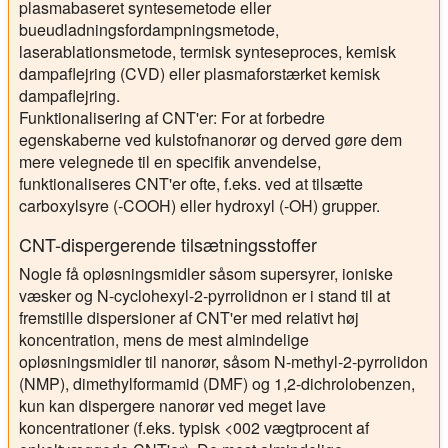
plasmabaseret syntesemetode eller
bueudladningsfordampningsmetode,
laserablationsmetode, termisk synteseproces, kemisk
dampaflejring (CVD) eller plasmaforstærket kemisk
dampaflejring.
Funktionalisering af CNT'er
: For at forbedre
egenskaberne ved kulstofnanorør og derved gøre dem
mere velegnede til en specifik anvendelse,
funktionaliseres CNT'er ofte, f.eks. ved at tilsætte
carboxylsyre (-COOH) eller hydroxyl (-OH) grupper.
CNT-dispergerende tilsætningsstoffer
Nogle få opløsningsmidler såsom supersyrer, ioniske
væsker og N-cyclohexyl-2-pyrrolidnon er i stand til at
fremstille dispersioner af CNT'er med relativt høj
koncentration, mens de mest almindelige
opløsningsmidler til nanorør, såsom N-methyl-2-pyrrolidon
(NMP), dimethylformamid (DMF) og 1,2-dichrolobenzen,
kun kan dispergere nanorør ved meget lave
koncentrationer (f.eks. typisk <002 vægtprocent af