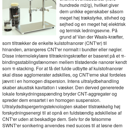
hundrede m2/g), hvilket giver
dem unikke egenskaber såsom
meget høj trækstyrke, stivhed og
sejhed og en meget høj elektrisk
og termisk ledningsevne. På
grund af Van der Waals-kræfter,
som tiltrækker de enkelte kulstofnanorør (CNT'er) til
hinanden, arrangeres CNT'er normalt i bundter eller nøgler.
Disse intermolekylære tiltrækningskræfter er baseret på et π-
bindingsstablingsfænomen mellem tilstødende nanorør kendt
som π-stacking. For at få det fulde udbytte af kulstofnanorør
skal disse agglomerater adskilles, og CNT'erne skal fordeles
jævnt i en homogen dispersion. Intens ultralydbehandling
skaber akustisk kavitation i væsker. Den derved genererede
lokale forskydningsspænding bryder CNT-aggregater og
spreder dem ensartet i en homogen suspension.
Ultralydsdispergeringsteknologien skaber tilstrækkelig høj
forskydningsenergi til at opnå en fuldstændig adskillelse af
CNT'er uden at beskadige dem. Selv for de følsomme
SWNT'er sonikering anvendes med succes til at løsne dem