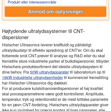
Produkt eller interesseområde
Anmod om oplysninger
Højtydende ultralydssystemer til CNT-
dispersioner
Hielscher Ultrasonics leverer kraftfuldt og pålideligt
ultralydsudstyr til effektiv spredning af CNT'er. Om du skal
forberede små CNT-prøver til analyse og R&D eller du skal
fremstille store industrielle partier af bulkdispersioner, tilbyder
Hielschers produktsortiment det ideelle ultralydssystem til
dine behov. Fra
50W ultralydapparater
til laboratorium op til
16kW industrielle ultralydsenheder
til kommerciel fremstilling
har Hielscher Ultrasonics dig dækket.
For at producere kulstofnanorørdispersioner af høj kvalitet
skal procesparametrene være godt kontrolleret. Amplitude,
temperatur, tryk og retentionstid er de mest kritiske parametre
for en jævn CNT-fordeling. Hielschers ultralydapparater giver
ikke kun mulighed for præcis kontrol af hver parameter, alle