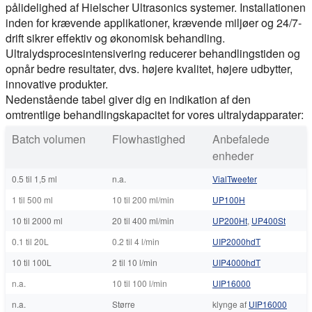
pålidelighed af Hielscher Ultrasonics systemer. Installationen
inden for krævende applikationer, krævende miljøer og 24/7-
drift sikrer effektiv og økonomisk behandling.
Ultralydsprocesintensivering reducerer behandlingstiden og
opnår bedre resultater, dvs. højere kvalitet, højere udbytter,
innovative produkter.
Nedenstående tabel giver dig en indikation af den
omtrentlige behandlingskapacitet for vores ultralydapparater:
Batch volumen
Flowhastighed
Anbefalede
enheder
0.5 til 1,5 ml
n.a.
VialTweeter
1 til 500 ml
10 til 200 ml/min
UP100H
10 til 2000 ml
20 til 400 ml/min
UP200Ht
,
UP400St
0.1 til 20L
0.2 til 4 l/min
UIP2000hdT
10 til 100L
2 til 10 l/min
UIP4000hdT
n.a.
10 til 100 l/min
UIP16000
n.a.
Større
klynge af
UIP16000