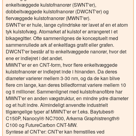
enkeltvæggede kulstofnanorør (SWNT'er),
dobbeltvæggede kulstofnanorør (DWCNT'er) og
flervæggede kulstofnanorør (MWNT'er).
SWNT'er er hule, lange cylindriske rør lavet af en et atom
tyk kulstofvæg. Atomarket af kulstof er arrangeret i et
bikagegitter. Ofte sammenlignes de konceptuelt med
sammenrullede ark af enkeltlags grafit eller grafen.
DWCNT'er består af to enkeltvæggede nanorør, hvor det
ene er indlejret i det andet.
MWNT'er er en CNT-form, hvor flere enkeltvæggede
kulstofnanorør er indlejret inde i hinanden. Da deres
diameter varierer mellem 3-30 nm, og da de kan blive
flere cm lange, kan deres billedformat variere mellem 10
og ti millioner. Sammenlignet med kulstofnanofibre har
MWNT'er en anden vægstruktur, en mindre ydre diameter
og et hult indre. Almindeligt anvendte industrielt
tilgængelige typer af MWNT'er er f.eks. Baytubes®
C150P, Nanocyl® NC7000, Arkema Graphistrength®
C100 og FutureCarbon CNT-MW.
Syntese af CNT'er
: CNT'er kan fremstilles ved