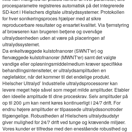
procesparametre registreres automatisk på det integrerede
SD-kort i Hielschers digitale ultralydssystemer. Protokollen
for hver sonikeringsproces hjælper med at sikre
reproducerbare resultater og ensartet kvalitet. Via fjernstyring
af browseren kan brugeren betjene og overvåge
ultralydsenheden uden at være på placeringen af
ultralydssystemet.
Da enkeltvæggede kulstofnanorør (SWNT'er) og
flervæggede kulstofnanorør (MWNT'er) samt det valgte
vandige eller opløsningsmiddelmedium kræver specifikke
behandlingsintensiteter, er ultralydsamplituden en
nøglefaktor, når det kommer til det endelige produkt.
Hielscher Ultralyd’ Industrielle ultralydsprocessorer kan
levere meget høje såvel som meget milde amplituder. Etabler
den ideelle amplitude til dine proceskrav. Selv amplituder på
op til 200 μm kan nemt køres kontinuerligt i 24/7 drift. For
endnu højere amplituder er tilpassede ultralydssonotroder
tilgængelige. Robustheden af Hielschers ultralydsudstyr
giver mulighed for 24/7 drift ved tunge og krævende miljøer.
Vores kunder er tilfredse med den enestående robusthed og