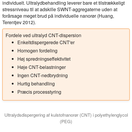
individuelt. Ultralydbehandling leverer bare et tilstrækkeligt
stressniveau til at adskille SWNT-aggregaterne uden at
forårsage meget brud på individuelle nanorør (Huang,
Terentjev 2012).
Fordele ved ultralyd CNT-dispersion
Enkeltdispergerede CNT'er
Homogen fordeling
Høj spredningseffektivitet
Høje CNT-belastninger
Ingen CNT-nedbrydning
Hurtig behandling
Præcis processtyring
Ultralydsdispergering af kulstofnanorør (CNT) i polyethylenglycol
(PEG)
Ultralydsyntetiserede nanovæsker er effektive kølemidler og v