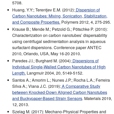
5708.
Huang, Y.Y:; Terentjev E.M. (2012):
Dispersion of
Carbon Nanotubes: Mixing, Sonication, Stabilization,
and Composite Properties.
Polymers 2012, 4, 275-295.
Krause B.; Mende M.; Petzold G.; Pötschke P. (2010):
Characterization on carbon nanotubes’ dispersability
using centrifugal sedimentation analysis in aqueous
surfactant dispersions. Conference paper ANTEC
2010, Orlando, USA, May 16-20 2010.
Paredes J.I.; Burghard M. (2004):
Dispersions of
Individual Single-Walled Carbon Nanotubes of High
Length.
Langmuir 2004, 20, 5149-5152.
Santos A.; Amorim L.; Nunes J.P.; Rocha L.A.; Ferreira
Silva A.; Viana J.C. (2019):
A Comparative Study
between Knocked-Down Aligned Carbon Nanotubes
and Buckypaper-Based Strain Sensors
. Materials 2019,
12, 2013.
Szelag M. (2017): Mechano-Physical Properties and