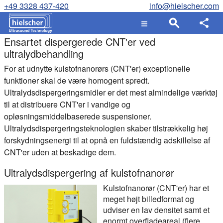
+49 3328 437-420
info@hielscher.com
Ensartet dispergerede CNT'er ved
ultralydbehandling
For at udnytte kulstofnanorørs (CNT'er) exceptionelle
funktioner skal de være homogent spredt.
Ultralydsdispergeringsmidler er det mest almindelige værktøj
til at distribuere CNT'er i vandige og
opløsningsmiddelbaserede suspensioner.
Ultralydsdispergeringsteknologien skaber tilstrækkelig høj
forskydningsenergi til at opnå en fuldstændig adskillelse af
CNT'er uden at beskadige dem.
Ultralydsdispergering af kulstofnanorør
Kulstofnanorør (CNT'er) har et
meget højt billedformat og
udviser en lav densitet samt et
enormt overfladeareal (flere