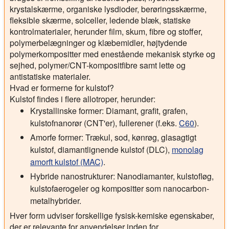
krystalskærme, organiske lysdioder, berøringsskærme,
fleksible skærme, solceller, ledende blæk, statiske
kontrolmaterialer, herunder film, skum, fibre og stoffer,
polymerbelægninger og klæbemidler, højtydende
polymerkompositter med enestående mekanisk styrke og
sejhed, polymer/CNT-kompositfibre samt lette og
antistatiske materialer.
Hvad er formerne for kulstof?
Kulstof findes i flere allotroper, herunder:
Krystallinske former: Diamant, grafit, grafen,
kulstofnanorør (CNT'er), fullerener (f.eks.
C60
).
Amorfe former: Trækul, sod, kønrøg, glasagtigt
kulstof, diamantlignende kulstof (DLC),
monolag
amorft kulstof (MAC)
.
Hybride nanostrukturer: Nanodiamanter, kulstofløg,
kulstofaerogeler og kompositter som nanocarbon-
metalhybrider.
Hver form udviser forskellige fysisk-kemiske egenskaber,
der er relevante for anvendelser inden for