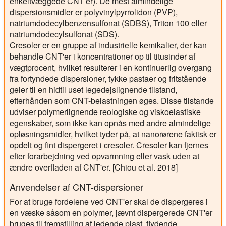
enkeltvæggede CNT'er). De mest almindelige
dispersionsmidler er polyvinylpyrrolidon (PVP),
natriumdodecylbenzensulfonat (SDBS), Triton 100 eller
natriumdodecylsulfonat (SDS).
Cresoler er en gruppe af industrielle kemikalier, der kan
behandle CNT'er i koncentrationer op til titusinder af
vægtprocent, hvilket resulterer i en kontinuerlig overgang
fra fortyndede dispersioner, tykke pastaer og fritstående
geler til en hidtil uset legedejslignende tilstand,
efterhånden som CNT-belastningen øges. Disse tilstande
udviser polymerlignende reologiske og viskoelastiske
egenskaber, som ikke kan opnås med andre almindelige
opløsningsmidler, hvilket tyder på, at nanorørene faktisk er
opdelt og fint dispergeret i cresoler. Cresoler kan fjernes
efter forarbejdning ved opvarmning eller vask uden at
ændre overfladen af CNT'er. [Chiou et al. 2018]
Anvendelser af CNT-dispersioner
For at bruge fordelene ved CNT'er skal de dispergeres i
en væske såsom en polymer, jævnt dispergerede CNT'er
bruges til fremstilling af ledende plast, flydende