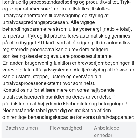
kontinuerlig processtandardisering og produktkvalitet. Tryk-
og temperatursensorer, der kan tilsluttes, tilsluttes
ultralydsgeneratoren til overvågning og styring af
ultralydsspredningsprocessen. Alle vigtige
behandlingsparametre såsom ultralydsenergi (netto + total),
temperatur, tryk og tid protokolleres automatisk og gemmes
på et indbygget SD-kort. Ved at få adgang til de automatisk
registrerede procesdata kan du revidere tidligere
sonikeringskørsler og evaluere procesresultaterne.
En anden brugervenlig funktion er browserfjernbetjeningen til
vores digitale ultralydssystemer. Via fjernstyring af browseren
kan du starte, stoppe, justere og overvåge din
ultralydsprocessor eksternt hvor som helst.
Kontakt os nu for at lære mere om vores højtydende
ultralydsdispergeringsmidler og deres anvendelser i
produktionen af højtydende klæbemidler og belægninger!
Nedenstående tabel giver dig en indikation af den
omtrentlige behandlingskapacitet for vores ultralydapparater:
Batch volumen
Flowhastighed
Anbefalede
enheder