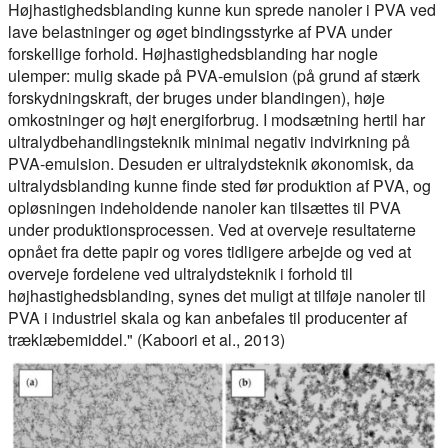
Højhastighedsblanding kunne kun sprede nanoler i PVA ved
lave belastninger og øget bindingsstyrke af PVA under
forskellige forhold. Højhastighedsblanding har nogle
ulemper: mulig skade på PVA-emulsion (på grund af stærk
forskydningskraft, der bruges under blandingen), høje
omkostninger og højt energiforbrug. I modsætning hertil har
ultralydbehandlingsteknik minimal negativ indvirkning på
PVA-emulsion. Desuden er ultralydsteknik økonomisk, da
ultralydsblanding kunne finde sted før produktion af PVA, og
opløsningen indeholdende nanoler kan tilsættes til PVA
under produktionsprocessen. Ved at overveje resultaterne
opnået fra dette papir og vores tidligere arbejde og ved at
overveje fordelene ved ultralydsteknik i forhold til
højhastighedsblanding, synes det muligt at tilføje nanoler til
PVA i industriel skala og kan anbefales til producenter af
træklæbemiddel." (Kaboori et al., 2013)