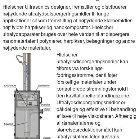
Hielscher Ultrasonics designer, fremstiller og distribuerer
højtydende ultralydsdispergeringsmidler til tunge
applikationer såsom fremstilling af højtydende klæbemidler,
højt fyldte harpikser og nanokompositter. Hielscher
ultralydapparater bruges over hele verden til at dispergere
nanomaterialer i polymerer, harpikser, belægninger og andre
højtydende materialer.
Hielscher
ultralydsdispergeringsmidler kan
tilføres via forskellige
fodringsstrømme, der tilføjer
forskellige materialer under
kontrollerede strømningsforhold i
den kavitationelle blandingszone.
Ultralydsdispergeringsmidler er
pålidelige og effektive til behandling
af lave til høje viskositeter. Afhængig
af råmaterialerne og
størrelsesreduktionsmålet kan
ultralydsintensiteten justeres