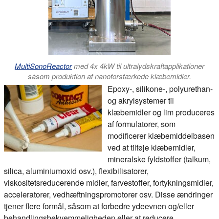
MultiSonoReactor
med 4x 4kW til ultralydskraftapplikationer
såsom produktion af nanoforstærkede klæbemidler.
Epoxy-, silikone-, polyurethan-
og akrylsystemer til
klæbemidler og lim produceres
af formulatorer, som
modificerer klæbemiddelbasen
ved at tilføje klæbemidler,
mineralske fyldstoffer (talkum,
silica, aluminiumoxid osv.), flexibilisatorer,
viskositetsreducerende midler, farvestoffer, fortykningsmidler,
acceleratorer, vedhæftningspromotorer osv. Disse ændringer
tjener flere formål, såsom at forbedre ydeevnen og/eller
behandlingsbekvemmeligheden eller at reducere