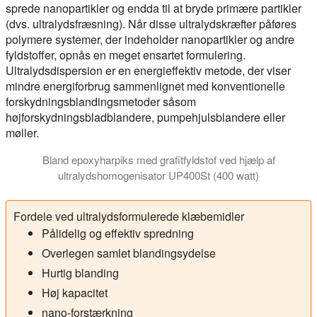
sprede nanopartikler og endda til at bryde primære partikler
(dvs. ultralydsfræsning). Når disse ultralydskræfter påføres
polymere systemer, der indeholder nanopartikler og andre
fyldstoffer, opnås en meget ensartet formulering.
Ultralydsdispersion er en energieffektiv metode, der viser
mindre energiforbrug sammenlignet med konventionelle
forskydningsblandingsmetoder såsom
højforskydningsbladblandere, pumpehjulsblandere eller
møller.
Bland epoxyharpiks med grafitfyldstof ved hjælp af
ultralydshomogenisator UP400St (400 watt)
Videoen viser ultralydsblanding og dispergering af grafit i 250 
Fordele ved ultralydsformulerede klæbemidler
Pålidelig og effektiv spredning
Overlegen samlet blandingsydelse
Hurtig blanding
Høj kapacitet
nano-forstærkning