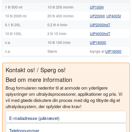
1 til 500 ml
10 til 200 ml/min
UP100H
10 til 2000 ml
20 til 400 ml/min
UP200Ht
,
UP400St
0.1 til 20L
0.2 til 4 l/min
UIP2000hdT
10 til 100L
2 til 10 l/min
UIP4000hdT
n.a.
10 til 100 l/min
UIP16000
n.a.
Større
klynge af
UIP16000
Kontakt os! / Spørg os!
Bed om mere information
Brug formularen nedenfor til at anmode om yderligere
oplysninger om ultralydsprocessorer, applikationer og pris. Vi
vil med glæde diskutere din proces med dig og tilbyde dig et
ultralydssystem, der opfylder dine krav!
E-mailadresse (påkrævet)
Telefonnummer