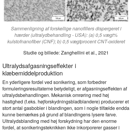
Sammenligning af forskellige nanofillers dispergeret i
hærder (ultralydbehandling - USA): (a) 0,5 vægt%
kulstofnanofiber (CNF); b) 0,5 vægtprocent CNT-oxideret
Studie og billede: Zanghellini et al., 2021
Ultralydsafgasningseffekter i
klæbemiddelproduktion
En yderligere fordel ved sonikering, som forbedrer
formuleringsresultaterne betydeligt, er afgasningseffekten af
ultralydsbehandlingen. Mekanisk omrøring med høj
hastighed (f.eks. højforskydningsbladblandere) producerer et
stort antal gasbobler i blandingen, som i nogle tilfælde endda
kunne bemærkes på grund af blandingens lysere farve.
Ultralydsblanding med høj forskydning har den enorme
fordel, at sonikeringsteknikken ikke inkorporerer gasser i