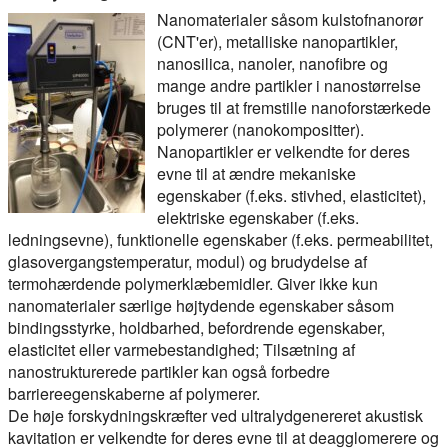
Nanomaterialer såsom kulstofnanorør
(CNT'er), metalliske nanopartikler,
nanosilica, nanoler, nanofibre og
mange andre partikler i nanostørrelse
bruges til at fremstille nanoforstærkede
polymerer (nanokompositter).
Nanopartikler er velkendte for deres
evne til at ændre mekaniske
egenskaber (f.eks. stivhed, elasticitet),
elektriske egenskaber (f.eks.
ledningsevne), funktionelle egenskaber (f.eks. permeabilitet,
glasovergangstemperatur, modul) og brudydelse af
termohærdende polymerklæbemidler. Giver ikke kun
nanomaterialer særlige højtydende egenskaber såsom
bindingsstyrke, holdbarhed, befordrende egenskaber,
elasticitet eller varmebestandighed; Tilsætning af
nanostrukturerede partikler kan også forbedre
barriereegenskaberne af polymerer.
De høje forskydningskræfter ved ultralydgenereret akustisk
kavitation er velkendte for deres evne til at deagglomerere og