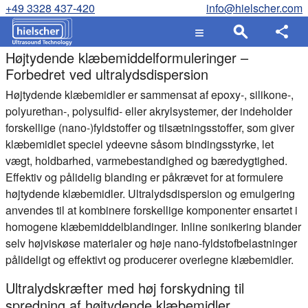
+49 3328 437-420
info@hielscher.com
Højtydende klæbemiddelformuleringer –
Forbedret ved ultralydsdispersion
Højtydende klæbemidler er sammensat af epoxy-, silikone-,
polyurethan-, polysulfid- eller akrylsystemer, der indeholder
forskellige (nano-)fyldstoffer og tilsætningsstoffer, som giver
klæbemidlet speciel ydeevne såsom bindingsstyrke, let
vægt, holdbarhed, varmebestandighed og bæredygtighed.
Effektiv og pålidelig blanding er påkrævet for at formulere
højtydende klæbemidler. Ultralydsdispersion og emulgering
anvendes til at kombinere forskellige komponenter ensartet i
homogene klæbemiddelblandinger. Inline sonikering blander
selv højviskøse materialer og høje nano-fyldstofbelastninger
pålideligt og effektivt og producerer overlegne klæbemidler.
Ultralydskræfter med høj forskydning til
spredning af højtydende klæbemidler