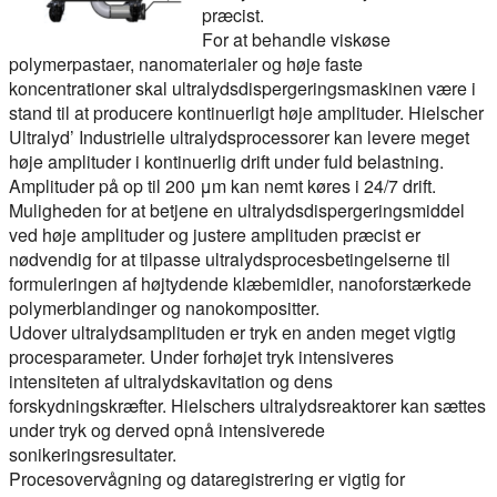
præcist.
For at behandle viskøse
polymerpastaer, nanomaterialer og høje faste
koncentrationer skal ultralydsdispergeringsmaskinen være i
stand til at producere kontinuerligt høje amplituder. Hielscher
Ultralyd’ Industrielle ultralydsprocessorer kan levere meget
høje amplituder i kontinuerlig drift under fuld belastning.
Amplituder på op til 200 μm kan nemt køres i 24/7 drift.
Muligheden for at betjene en ultralydsdispergeringsmiddel
ved høje amplituder og justere amplituden præcist er
nødvendig for at tilpasse ultralydsprocesbetingelserne til
formuleringen af højtydende klæbemidler, nanoforstærkede
polymerblandinger og nanokompositter.
Udover ultralydsamplituden er tryk en anden meget vigtig
procesparameter. Under forhøjet tryk intensiveres
intensiteten af ultralydskavitation og dens
forskydningskræfter. Hielschers ultralydsreaktorer kan sættes
under tryk og derved opnå intensiverede
sonikeringsresultater.
Procesovervågning og dataregistrering er vigtig for