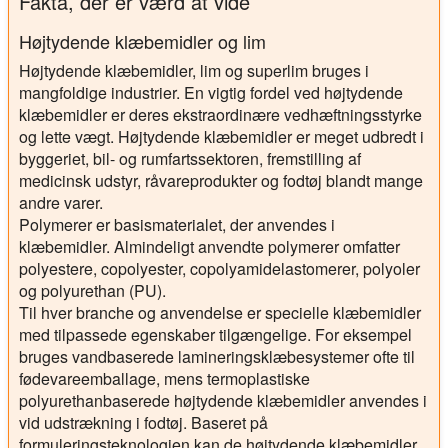
Fakta, der er værd at vide
Højtydende klæbemidler og lim
Højtydende klæbemidler, lim og superlim bruges i
mangfoldige industrier. En vigtig fordel ved højtydende
klæbemidler er deres ekstraordinære vedhæftningsstyrke
og lette vægt. Højtydende klæbemidler er meget udbredt i
byggeriet, bil- og rumfartssektoren, fremstilling af
medicinsk udstyr, råvareprodukter og fodtøj blandt mange
andre varer.
Polymerer er basismaterialet, der anvendes i
klæbemidler. Almindeligt anvendte polymerer omfatter
polyestere, copolyester, copolyamidelastomerer, polyoler
og polyurethan (PU).
Til hver branche og anvendelse er specielle klæbemidler
med tilpassede egenskaber tilgængelige. For eksempel
bruges vandbaserede lamineringsklæbesystemer ofte til
fødevareemballage, mens termoplastiske
polyurethanbaserede højtydende klæbemidler anvendes i
vid udstrækning i fodtøj. Baseret på
formuleringsteknologien kan de højtydende klæbemidler