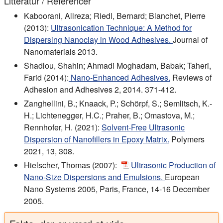
Litteratur / Referencer
Kaboorani, Alireza; Riedl, Bernard; Blanchet, Pierre
(2013):
Ultrasonication Technique: A Method for
Dispersing Nanoclay in Wood Adhesives.
Journal of
Nanomaterials 2013.
Shadlou, Shahin; Ahmadi Moghadam, Babak; Taheri,
Farid (2014):
Nano-Enhanced Adhesives.
Reviews of
Adhesion and Adhesives 2, 2014. 371-412.
Zanghellini, B.; Knaack, P.; Schörpf, S.; Semlitsch, K.-
H.; Lichtenegger, H.C.; Praher, B.; Omastova, M.;
Rennhofer, H. (2021):
Solvent-Free Ultrasonic
Dispersion of Nanofillers in Epoxy Matrix.
Polymers
2021, 13, 308.
Hielscher, Thomas (2007):
Ultrasonic Production of
Nano-Size Dispersions and Emulsions.
European
Nano Systems 2005, Paris, France, 14-16 December
2005.