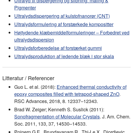
Ultralyd til dispergering og slibning: maling &
Pigmenter
Ultralydsdispergering af kulstofnanorør (CNT)
Ultralydsformulering af forstærkede kompositter
Højtydende klæbemiddelformuleringer – Forbedret ved
ultralydsdispersion
Ultralydsforberedelse af forstærket gummi
Ultralydsproduktion af ledende blæk i stor skala
Litteratur / Referencer
Guo L. et al. (2018):
Enhanced thermal conductivity of
epoxy composites filled with tetrapod-shaped ZnO
.
RSC Advances, 2018, 8. 12337–12343.
Brad W. Zeiger; Kenneth S. Suslick (2011):
Sonofragmentation of Molecular Crystals
. J. Am. Chem.
Soc. 2011, 133, 37, 14530–14533.
Poinern G.E., Brundavanam R., Thi-Le X., Djordjevic