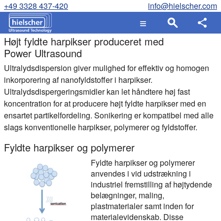
+49 3328 437-420
info@hielscher.com
Højt fyldte harpikser produceret med
Power Ultrasound
Ultralydsdispersion giver mulighed for effektiv og homogen
inkorporering af nanofyldstoffer i harpikser.
Ultralydsdispergeringsmidler kan let håndtere høj fast
koncentration for at producere højt fyldte harpikser med en
ensartet partikelfordeling. Sonikering er kompatibel med alle
slags konventionelle harpikser, polymerer og fyldstoffer.
Fyldte harpikser og polymerer
Fyldte harpikser og polymerer
anvendes i vid udstrækning i
industriel fremstilling af højtydende
belægninger, maling,
plastmaterialer samt inden for
materialevidenskab. Disse