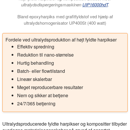
ultralydsdispergeringsmaskinen
UIP16000hdT
.
Bland epoxyharpiks med grafitfyldstof ved hjælp af
ultralydshomogenisator UP400St (400 watt)
Videoen viser ultralydsblanding og dispergering af grafit i 250 
Fordele ved ultralydsproduktion af højt fyldte harpikser
Effektiv spredning
Reduktion til nano-størrelse
Hurtig behandling
Batch- eller flowtilstand
Lineær skalerbar
Meget reproducerbare resultater
Nem og sikker at betjene
24/7/365 betjening
Ultralydsproducerede fyldte harpikser og kompositter tilbyder