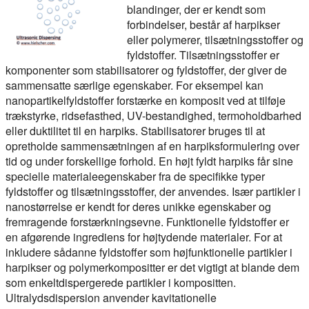
blandinger, der er kendt som
forbindelser, består af harpikser
eller polymerer, tilsætningsstoffer og
fyldstoffer. Tilsætningsstoffer er
komponenter som stabilisatorer og fyldstoffer, der giver de
sammensatte særlige egenskaber. For eksempel kan
nanopartikelfyldstoffer forstærke en komposit ved at tilføje
trækstyrke, ridsefasthed, UV-bestandighed, termoholdbarhed
eller duktilitet til en harpiks. Stabilisatorer bruges til at
opretholde sammensætningen af en harpiksformulering over
tid og under forskellige forhold. En højt fyldt harpiks får sine
specielle materialeegenskaber fra de specifikke typer
fyldstoffer og tilsætningsstoffer, der anvendes. Især partikler i
nanostørrelse er kendt for deres unikke egenskaber og
fremragende forstærkningsevne. Funktionelle fyldstoffer er
en afgørende ingrediens for højtydende materialer. For at
inkludere sådanne fyldstoffer som højfunktionelle partikler i
harpikser og polymerkompositter er det vigtigt at blande dem
som enkeltdispergerede partikler i kompositten.
Ultralydsdispersion anvender kavitationelle