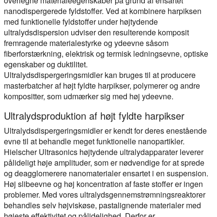
overlegne materialeegenskaber på grund af ensartet
nanodispergerede fyldstoffer. Ved at kombinere harpiksen
med funktionelle fyldstoffer under højtydende
ultralydsdispersion udviser den resulterende komposit
fremragende materialestyrke og ydeevne såsom
fiberforstærkning, elektrisk og termisk ledningsevne, optiske
egenskaber og duktilitet.
Ultralydsdispergeringsmidler kan bruges til at producere
masterbatcher af højt fyldte harpikser, polymerer og andre
kompositter, som udmærker sig med høj ydeevne.
Ultralydsproduktion af højt fyldte harpikser
Ultralydsdispergeringsmidler er kendt for deres enestående
evne til at behandle meget funktionelle nanopartikler.
Hielscher Ultrasonics højtydende ultralydapparater leverer
pålideligt høje amplituder, som er nødvendige for at sprede
og deagglomerere nanomaterialer ensartet i en suspension.
Høj slibeevne og høj koncentration af faste stoffer er ingen
problemer. Med vores ultralydsgennemstrømningsreaktorer
behandles selv højviskøse, pastalignende materialer med
højeste effektivitet og pålidelighed. Derfor er