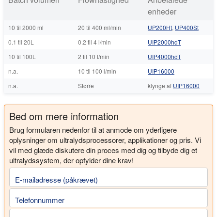
enheder
10 til 2000 ml
20 til 400 ml/min
UP200Ht
,
UP400St
0.1 til 20L
0.2 til 4 l/min
UIP2000hdT
10 til 100L
2 til 10 l/min
UIP4000hdT
n.a.
10 til 100 l/min
UIP16000
n.a.
Større
klynge af
UIP16000
Bed om mere information
Brug formularen nedenfor til at anmode om yderligere
oplysninger om ultralydsprocessorer, applikationer og pris. Vi
vil med glæde diskutere din proces med dig og tilbyde dig et
ultralydssystem, der opfylder dine krav!
E-mailadresse (påkrævet)
Telefonnummer