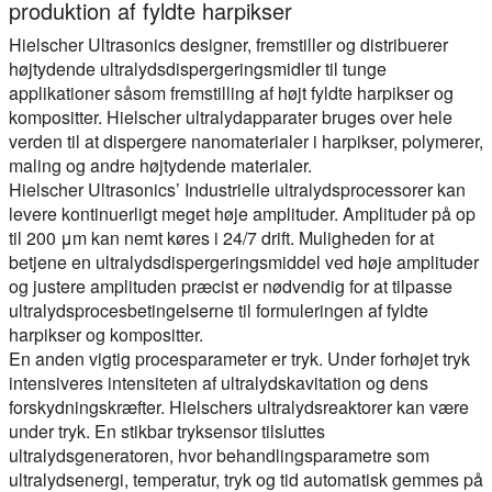
produktion af fyldte harpikser
Hielscher Ultrasonics designer, fremstiller og distribuerer
højtydende ultralydsdispergeringsmidler til tunge
applikationer såsom fremstilling af højt fyldte harpikser og
kompositter. Hielscher ultralydapparater bruges over hele
verden til at dispergere nanomaterialer i harpikser, polymerer,
maling og andre højtydende materialer.
Hielscher Ultrasonics’ Industrielle ultralydsprocessorer kan
levere kontinuerligt meget høje amplituder. Amplituder på op
til 200 μm kan nemt køres i 24/7 drift. Muligheden for at
betjene en ultralydsdispergeringsmiddel ved høje amplituder
og justere amplituden præcist er nødvendig for at tilpasse
ultralydsprocesbetingelserne til formuleringen af fyldte
harpikser og kompositter.
En anden vigtig procesparameter er tryk. Under forhøjet tryk
intensiveres intensiteten af ultralydskavitation og dens
forskydningskræfter. Hielschers ultralydsreaktorer kan være
under tryk. En stikbar tryksensor tilsluttes
ultralydsgeneratoren, hvor behandlingsparametre som
ultralydsenergi, temperatur, tryk og tid automatisk gemmes på