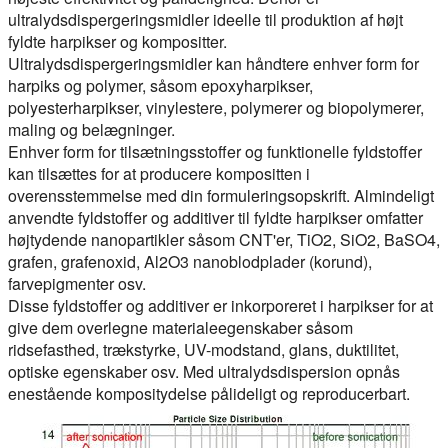
ultralydsdispergeringsmidler ideelle til produktion af højt
fyldte harpikser og kompositter.
Ultralydsdispergeringsmidler kan håndtere enhver form for
harpiks og polymer, såsom epoxyharpikser,
polyesterharpikser, vinylestere, polymerer og biopolymerer,
maling og belægninger.
Enhver form for tilsætningsstoffer og funktionelle fyldstoffer
kan tilsættes for at producere kompositten i
overensstemmelse med din formuleringsopskrift. Almindeligt
anvendte fyldstoffer og additiver til fyldte harpikser omfatter
højtydende nanopartikler såsom CNT'er, TiO2, SiO2, BaSO4,
grafen, grafenoxid, Al2O3 nanoblodplader (korund),
farvepigmenter osv.
Disse fyldstoffer og additiver er inkorporeret i harpikser for at
give dem overlegne materialeegenskaber såsom
ridsefasthed, trækstyrke, UV-modstand, glans, duktilitet,
optiske egenskaber osv. Med ultralydsdispersion opnås
enestående kompositydelse pålideligt og reproducerbart.