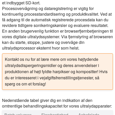
et indbygget SD-kort.
Procesovervågning og dataregistrering er vigtig for
kontinuerlig processtandardisering og produktkvalitet. Ved at
få adgang til de automatisk registrerede procesdata kan du
revidere tidligere sonikeringskørsler og evaluere resultatet.
En anden brugervenlig funktion er browserfjernbetjeningen til
vores digitale ultralydssystemer. Via fjernstyring af browseren
kan du starte, stoppe, justere og overvåge din
ultralydsprocessor eksternt hvor som helst.
Kontakt os nu for at lære mere om vores højtydende
ultralydsdispergeringsmidler og deres anvendelser i
produktionen af højt fyldte harpikser og kompositter! Hvis
du er interesseret i vejafgiftsfremstillingstjenester, så
spørg os om et forslag!
Nedenstående tabel giver dig en indikation af den
omtrentlige behandlingskapacitet for vores ultralydapparater:
Batch volumen
Flowhastighed
Anbefalede