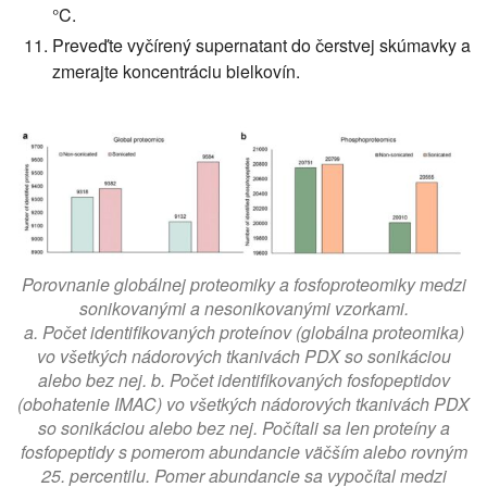
°C.
Preveďte vyčírený supernatant do čerstvej skúmavky a
zmerajte koncentráciu bielkovín.
Porovnanie globálnej proteomiky a fosfoproteomiky medzi
sonikovanými a nesonikovanými vzorkami.
a. Počet identifikovaných proteínov (globálna proteomika)
vo všetkých nádorových tkanivách PDX so sonikáciou
alebo bez nej. b. Počet identifikovaných fosfopeptidov
(obohatenie IMAC) vo všetkých nádorových tkanivách PDX
so sonikáciou alebo bez nej. Počítali sa len proteíny a
fosfopeptidy s pomerom abundancie väčším alebo rovným
25. percentilu. Pomer abundancie sa vypočítal medzi