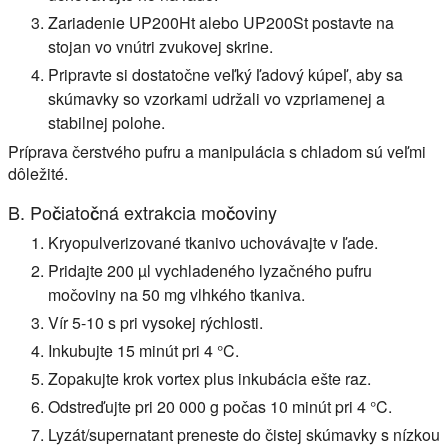
Zariadenie UP200Ht alebo UP200St postavte na
stojan vo vnútri zvukovej skrine.
Pripravte si dostatočne veľký ľadový kúpeľ, aby sa
skúmavky so vzorkami udržali vo vzpriamenej a
stabilnej polohe.
Príprava čerstvého pufru a manipulácia s chladom sú veľmi
dôležité.
B. Počiatočná extrakcia močoviny
Kryopulverizované tkanivo uchovávajte v ľade.
Pridajte 200 µl vychladeného lyzačného pufru
močoviny na 50 mg vlhkého tkaniva.
Vír 5-10 s pri vysokej rýchlosti.
Inkubujte 15 minút pri 4 °C.
Zopakujte krok vortex plus inkubácia ešte raz.
Odstreďujte pri 20 000 g počas 10 minút pri 4 °C.
Lyzát/supernatant preneste do čistej skúmavky s nízkou