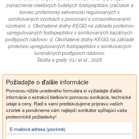
zvýraznenie niektorých ľudských fosfopeptidov (začiatok a
koniec proteínovej sekvencie) regulovaných v
sonikovaných vzorkách v porovnaní s nonsonikovanými
vzorkami. c. Obohatené dráhy KEGG na základe proteínov
upregulovaných fosfopeptidov v sonikovaných bazálnych
podtypoch nádorov. d. Obohatené dráhy KEGG na základe
proteínov upregulovaných fosfopeptidov v sonikovaných
luminálnych podtypoch nádorov.
Štúdia a grafy: ©Li et al., 2025
Požiadajte o ďalšie informácie
Pomocou nižšie uvedeného formulára si vyžiadajte ďalšie
informácie o extrakcii bielkovín pomocou sonikácie, technické
údaje a ceny. Radi s vami prediskutujeme prípravu vašich
vzoriek a ponúkneme vám najlepší sonikátor spĺňajúci vaše
proteomické požiadavky!
E-mailová adresa (povinné)