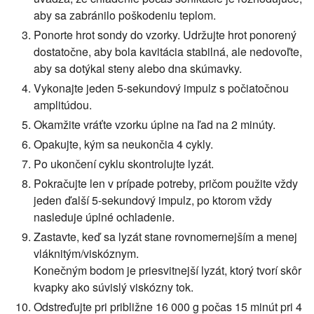
aby sa zabránilo poškodeniu teplom.
Ponorte hrot sondy do vzorky. Udržujte hrot ponorený
dostatočne, aby bola kavitácia stabilná, ale nedovoľte,
aby sa dotýkal steny alebo dna skúmavky.
Vykonajte jeden 5-sekundový impulz s počiatočnou
amplitúdou.
Okamžite vráťte vzorku úplne na ľad na 2 minúty.
Opakujte, kým sa neukončia 4 cykly.
Po ukončení cyklu skontrolujte lyzát.
Pokračujte len v prípade potreby, pričom použite vždy
jeden ďalší 5-sekundový impulz, po ktorom vždy
nasleduje úplné ochladenie.
Zastavte, keď sa lyzát stane rovnomernejším a menej
vláknitým/viskóznym.
Konečným bodom je priesvitnejší lyzát, ktorý tvorí skôr
kvapky ako súvislý viskózny tok.
Odstreďujte pri približne 16 000 g počas 15 minút pri 4