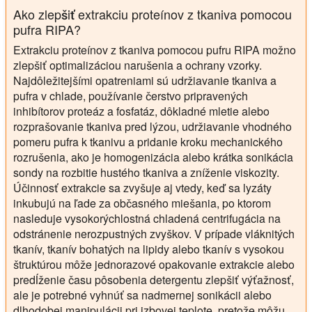
Ako zlepšiť extrakciu proteínov z tkaniva pomocou
pufra RIPA?
Extrakciu proteínov z tkaniva pomocou pufru RIPA možno
zlepšiť optimalizáciou narušenia a ochrany vzorky.
Najdôležitejšími opatreniami sú udržiavanie tkaniva a
pufra v chlade, používanie čerstvo pripravených
inhibítorov proteáz a fosfatáz, dôkladné mletie alebo
rozprašovanie tkaniva pred lýzou, udržiavanie vhodného
pomeru pufra k tkanivu a pridanie kroku mechanického
rozrušenia, ako je homogenizácia alebo krátka sonikácia
sondy na rozbitie hustého tkaniva a zníženie viskozity.
Účinnosť extrakcie sa zvyšuje aj vtedy, keď sa lyzáty
inkubujú na ľade za občasného miešania, po ktorom
nasleduje vysokorýchlostná chladená centrifugácia na
odstránenie nerozpustných zvyškov. V prípade vláknitých
tkanív, tkanív bohatých na lipidy alebo tkanív s vysokou
štruktúrou môže jednorazové opakovanie extrakcie alebo
predĺženie času pôsobenia detergentu zlepšiť výťažnosť,
ale je potrebné vyhnúť sa nadmernej sonikácii alebo
dlhodobej manipulácii pri izbovej teplote, pretože môžu