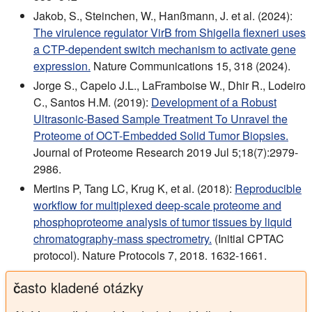
Jakob, S., Steinchen, W., Hanßmann, J. et al. (2024):
The virulence regulator VirB from Shigella flexneri uses
a CTP-dependent switch mechanism to activate gene
expression.
Nature Communications 15, 318 (2024).
Jorge S., Capelo J.L., LaFramboise W., Dhir R., Lodeiro
C., Santos H.M. (2019):
Development of a Robust
Ultrasonic-Based Sample Treatment To Unravel the
Proteome of OCT-Embedded Solid Tumor Biopsies.
Journal of Proteome Research 2019 Jul 5;18(7):2979-
2986.
Mertins P, Tang LC, Krug K, et al. (2018):
Reproducible
workflow for multiplexed deep-scale proteome and
phosphoproteome analysis of tumor tissues by liquid
chromatography-mass spectrometry.
(Initial CPTAC
protocol). Nature Protocols 7, 2018. 1632-1661.
často kladené otázky