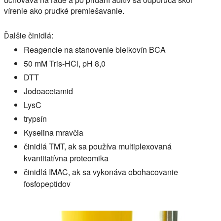
vírenie ako prudké premiešavanie.
Ďalšie činidlá:
Reagencie na stanovenie bielkovín BCA
50 mM Tris-HCl, pH 8,0
DTT
Jodoacetamid
LysC
trypsín
Kyselina mravčia
činidlá TMT, ak sa používa multiplexovaná
kvantitatívna proteomika
činidlá IMAC, ak sa vykonáva obohacovanie
fosfopeptidov