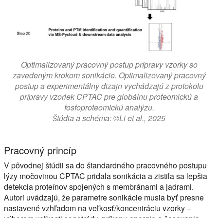
Optimalizovaný pracovný postup prípravy vzorky so
zavedeným krokom sonikácie. Optimalizovaný pracovný
postup a experimentálny dizajn vychádzajú z protokolu
prípravy vzoriek CPTAC pre globálnu proteomickú a
fosfoproteomickú analýzu.
Štúdia a schéma: ©Li et al., 2025
Pracovný princíp
V pôvodnej štúdii sa do štandardného pracovného postupu
lýzy močovinou CPTAC pridala sonikácia a zistila sa lepšia
detekcia proteínov spojených s membránami a jadrami.
Autori uvádzajú, že parametre sonikácie musia byť presne
nastavené vzhľadom na veľkosť/koncentráciu vzorky –