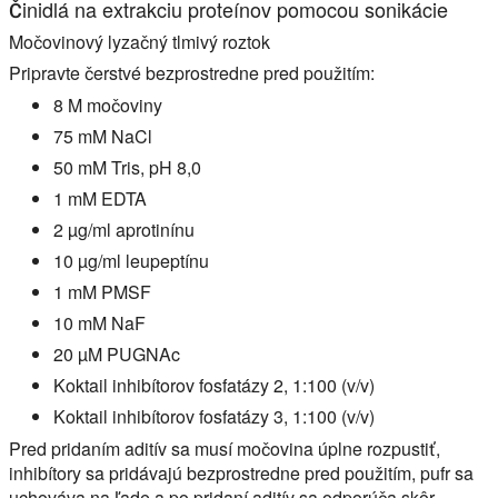
Činidlá na extrakciu proteínov pomocou sonikácie
Močovinový lyzačný tlmivý roztok
Pripravte čerstvé bezprostredne pred použitím:
8 M močoviny
75 mM NaCl
50 mM Tris, pH 8,0
1 mM EDTA
2 µg/ml aprotinínu
10 µg/ml leupeptínu
1 mM PMSF
10 mM NaF
20 µM PUGNAc
Koktail inhibítorov fosfatázy 2, 1:100 (v/v)
Koktail inhibítorov fosfatázy 3, 1:100 (v/v)
Pred pridaním aditív sa musí močovina úplne rozpustiť,
inhibítory sa pridávajú bezprostredne pred použitím, pufr sa
uchováva na ľade a po pridaní aditív sa odporúča skôr