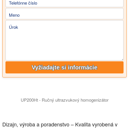
Telefónne číslo
Meno
Úrok
Vyžiadajte si informácie
UP200Ht - Ručný ultrazvukový homogenizátor
UP200Ht a UP200St - Ultrazvukové laboratórne homogenizátory
Dizajn, výroba a poradenstvo – Kvalita vyrobená v