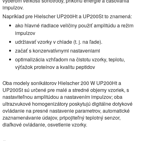
výberom veľkosti sonotródy, príkonu energie a časovania
impulzov.
Napríklad pre Hielscher UP200Ht a UP200St to znamená:
ako hlavné riadiace veličiny použiť amplitúdu a režim
impulzov
udržiavať vzorky v chlade (t. j. na ľade).
začať s konzervatívnymi nastaveniami
optimalizácia vzhľadom na čistotu vzorky, teplotu,
výťažok proteínov a kvalitu peptidov
Oba modely sonikátorov Hielscher 200 W UP200Ht a
UP200St sú určené pre malé a stredné objemy vzoriek, s
nastaviteľnou amplitúdou a nastavením impulzov; oba
ultrazvukové homogenizátory poskytujú digitálne dotykové
ovládanie na presné nastavenie parametrov, automatické
zaznamenávanie údajov, pripojiteľný teplotný senzor,
diaľkové ovládanie, osvetlenie vzorky.