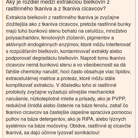
Aký je rozdiel medzi extrakciou bielkovín z
rastlinného tkaniva a z tkaniva cicavcov?
Extrakcia bielkovín z rastlinného tkaniva je zvyčajne
zložitejšia ako z tkaniva cicavcov, pretože rastlinné bunky
majú tuhú bunkovú stenu bohatú na celulózu, množstvo
polysacharidov, fenolových zlúčenín, pigmentov a
aktívnych endogénnych enzýmov, ktoré môžu interferovať
s rozpúšťaním bielkovín, kontaminovať extrakty alebo
podporovať degradáciu bielkovín. Naproti tomu tkanivo
cicavcov nemá bunkovú stenu a vo všeobecnosti sa dá
ľahšie chemicky narušiť, hoci často obsahuje viac lipidov,
extracelulárnej matrice a proteáz, ktoré môžu stále
komplikovať extrakciu. V dôsledku toho si rastlinné
protokoly zvyčajne vyžadujú silnejšie mechanické
narušenie, nízkoteplotné mletie a prísady, ako je PVPP,
redukčné činidlá alebo čistenie na báze fenolu, zatiaľ čo
tkanivo cicavcov sa častejšie úspešne spracúva pomocou
pufrov na báze detergentov, ako je RIPA, alebo lýznych
systémov na báze močoviny. Obidve, rastlinné aj cicavčie
tkanivá, sa dajú účinne lyzovať sonikáciou!