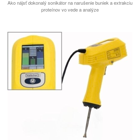
Ako nájsť dokonalý sonikátor na narušenie buniek a extrakciu
proteínov vo vede a analýze
Tento návod vysvetľuje, aký typ sonikátora je najlepší pre vaš