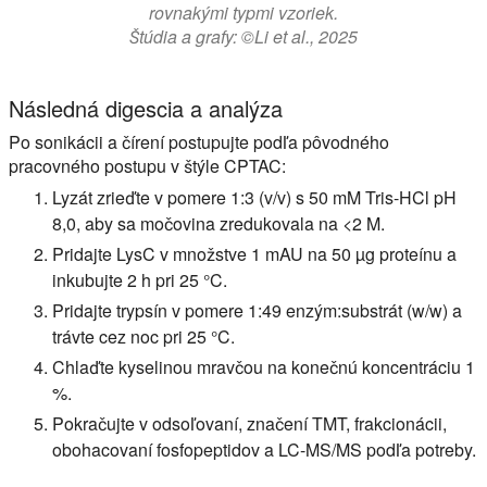
rovnakými typmi vzoriek.
Štúdia a grafy: ©Li et al., 2025
Následná digescia a analýza
Po sonikácii a čírení postupujte podľa pôvodného
pracovného postupu v štýle CPTAC:
Lyzát zrieďte v pomere 1:3 (v/v) s 50 mM Tris-HCl pH
8,0, aby sa močovina zredukovala na <2 M.
Pridajte LysC v množstve 1 mAU na 50 µg proteínu a
inkubujte 2 h pri 25 °C.
Pridajte trypsín v pomere 1:49 enzým:substrát (w/w) a
trávte cez noc pri 25 °C.
Chlaďte kyselinou mravčou na konečnú koncentráciu 1
%.
Pokračujte v odsoľovaní, značení TMT, frakcionácii,
obohacovaní fosfopeptidov a LC-MS/MS podľa potreby.