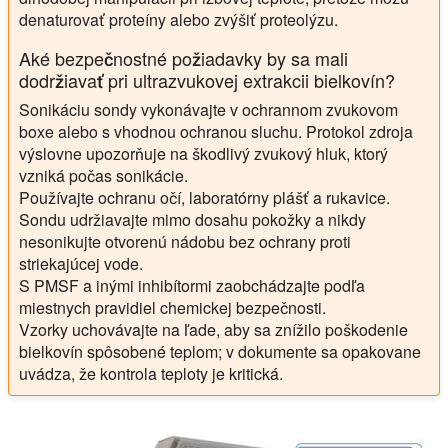
denaturovať proteíny alebo zvýšiť proteolýzu.
Aké bezpečnostné požiadavky by sa mali
dodržiavať pri ultrazvukovej extrakcii bielkovín?
Sonikáciu sondy vykonávajte v ochrannom zvukovom
boxe alebo s vhodnou ochranou sluchu. Protokol zdroja
výslovne upozorňuje na škodlivý zvukový hluk, ktorý
vzniká počas sonikácie.
Používajte ochranu očí, laboratórny plášť a rukavice.
Sondu udržiavajte mimo dosahu pokožky a nikdy
nesonikujte otvorenú nádobu bez ochrany proti
striekajúcej vode.
S PMSF a inými inhibítormi zaobchádzajte podľa
miestnych pravidiel chemickej bezpečnosti.
Vzorky uchovávajte na ľade, aby sa znížilo poškodenie
bielkovín spôsobené teplom; v dokumente sa opakovane
uvádza, že kontrola teploty je kritická.