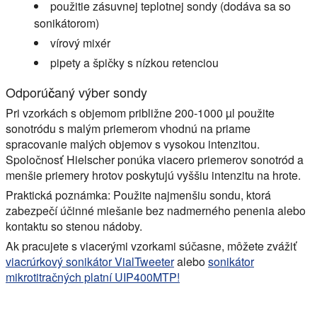
použitie zásuvnej teplotnej sondy (dodáva sa so
sonikátorom)
vírový mixér
pipety a špičky s nízkou retenciou
Odporúčaný výber sondy
Pri vzorkách s objemom približne 200-1000 µl použite
sonotródu s malým priemerom vhodnú na priame
spracovanie malých objemov s vysokou intenzitou.
Spoločnosť Hielscher ponúka viacero priemerov sonotród a
menšie priemery hrotov poskytujú vyššiu intenzitu na hrote.
Praktická poznámka: Použite najmenšiu sondu, ktorá
zabezpečí účinné miešanie bez nadmerného penenia alebo
kontaktu so stenou nádoby.
Ak pracujete s viacerými vzorkami súčasne, môžete zvážiť
viacrúrkový sonikátor VialTweeter
alebo
sonikátor
mikrotitračných platní UIP400MTP!