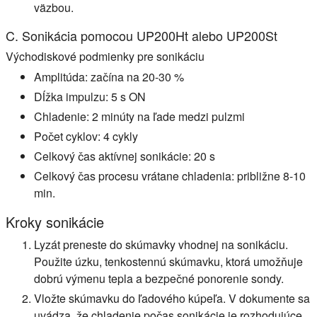
väzbou.
C. Sonikácia pomocou UP200Ht alebo UP200St
Východiskové podmienky pre sonikáciu
Amplitúda: začína na 20-30 %
Dĺžka impulzu: 5 s ON
Chladenie: 2 minúty na ľade medzi pulzmi
Počet cyklov: 4 cykly
Celkový čas aktívnej sonikácie: 20 s
Celkový čas procesu vrátane chladenia: približne 8-10
min.
Kroky sonikácie
Lyzát preneste do skúmavky vhodnej na sonikáciu.
Použite úzku, tenkostennú skúmavku, ktorá umožňuje
dobrú výmenu tepla a bezpečné ponorenie sondy.
Vložte skúmavku do ľadového kúpeľa. V dokumente sa
uvádza, že chladenie počas sonikácie je rozhodujúce,