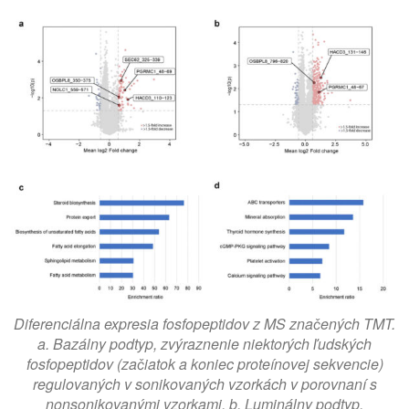
Diferenciálna expresia fosfopeptidov z MS značených TMT.
a. Bazálny podtyp, zvýraznenie niektorých ľudských
fosfopeptidov (začiatok a koniec proteínovej sekvencie)
regulovaných v sonikovaných vzorkách v porovnaní s
nonsonikovanými vzorkami. b. Luminálny podtyp,