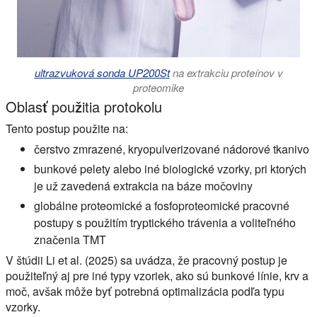
ultrazvuková sonda UP200St
na extrakciu proteínov v
proteomike
Oblasť použitia protokolu
Tento postup použite na:
čerstvo zmrazené, kryopulverizované nádorové tkanivo
bunkové pelety alebo iné biologické vzorky, pri ktorých
je už zavedená extrakcia na báze močoviny
globálne proteomické a fosfoproteomické pracovné
postupy s použitím tryptického trávenia a voliteľného
značenia TMT
V štúdii Li et al. (2025) sa uvádza, že pracovný postup je
použiteľný aj pre iné typy vzoriek, ako sú bunkové línie, krv a
moč, avšak môže byť potrebná optimalizácia podľa typu
vzorky.