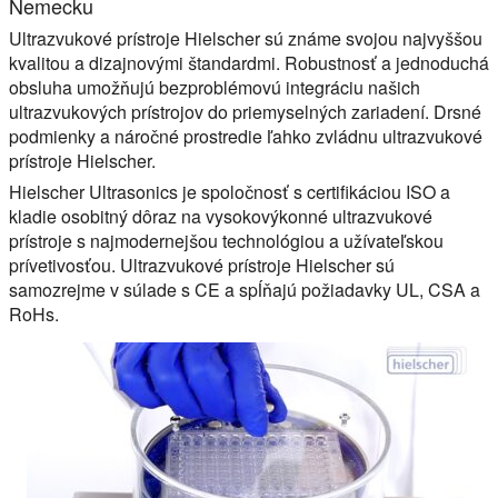
Nemecku
Ultrazvukové prístroje Hielscher sú známe svojou najvyššou
kvalitou a dizajnovými štandardmi. Robustnosť a jednoduchá
obsluha umožňujú bezproblémovú integráciu našich
ultrazvukových prístrojov do priemyselných zariadení. Drsné
podmienky a náročné prostredie ľahko zvládnu ultrazvukové
prístroje Hielscher.
Hielscher Ultrasonics je spoločnosť s certifikáciou ISO a
kladie osobitný dôraz na vysokovýkonné ultrazvukové
prístroje s najmodernejšou technológiou a užívateľskou
prívetivosťou. Ultrazvukové prístroje Hielscher sú
samozrejme v súlade s CE a spĺňajú požiadavky UL, CSA a
RoHs.