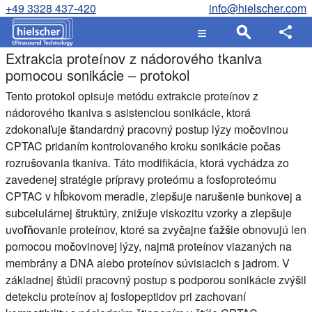
+49 3328 437-420
info@hielscher.com
Extrakcia proteínov z nádorového tkaniva
pomocou sonikácie – protokol
Tento protokol opisuje metódu extrakcie proteínov z
nádorového tkaniva s asistenciou sonikácie, ktorá
zdokonaľuje štandardný pracovný postup lýzy močovinou
CPTAC pridaním kontrolovaného kroku sonikácie počas
rozrušovania tkaniva. Táto modifikácia, ktorá vychádza zo
zavedenej stratégie prípravy proteómu a fosfoproteómu
CPTAC v hĺbkovom meradle, zlepšuje narušenie bunkovej a
subcelulárnej štruktúry, znižuje viskozitu vzorky a zlepšuje
uvoľňovanie proteínov, ktoré sa zvyčajne ťažšie obnovujú len
pomocou močovinovej lýzy, najmä proteínov viazaných na
membrány a DNA alebo proteínov súvisiacich s jadrom. V
základnej štúdii pracovný postup s podporou sonikácie zvýšil
detekciu proteínov aj fosfopeptidov pri zachovaní