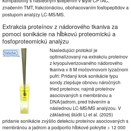
kompatibility s následným štiepením v štýle CPTAC,
značením TMT, frakcionáciou, obohacovaním fosfopeptidov a
postupom analýzy LC-MS/MS.
Extrakcia proteínov z nádorového tkaniva za
pomoci sonikácie na hĺbkovú proteomickú a
fosfoproteomickú analýzu
Nasledujúci protokol je
optimalizovaný na extrakciu proteínov
z kryopulverizovaného nádorového
tkaniva v 8 M močovinovom lyzačnom
pufri: Pridaný krok sonikácie typu
sondy zlepšuje obnovu náročných
tried proteínov, najmä proteínov
asociovaných s membránou a
DNA/jadrom, pred trávením a
následnou LC-MS/MS analýzou. V
základnej štúdii Li et al. (2025)
pridanie sonikácie zvýšilo detekciu proteínov asociovaných s
membránou a jadrom a podporilo hĺbkové pokrytie > 12 000