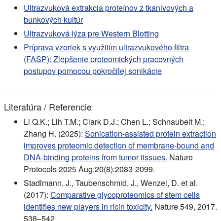
Ultrazvuková extrakcia proteínov z tkanivových a
bunkových kultúr
Ultrazvuková lýza pre Western Blotting
Príprava vzoriek s využitím ultrazvukového filtra
(FASP): Zlepšenie proteomických pracovných
postupov pomocou pokročilej sonikácie
Literatúra / Referencie
Li Q.K.; Lih T.M.; Clark D.J.; Chen L.; Schnaubelt M.;
Zhang H. (2025):
Sonication-assisted protein extraction
improves proteomic detection of membrane-bound and
DNA-binding proteins from tumor tissues.
Nature
Protocols 2025 Aug;20(8):2083-2099.
Stadlmann, J., Taubenschmid, J., Wenzel, D. et al.
(2017):
Comparative glycoproteomics of stem cells
identifies new players in ricin toxicity.
Nature 549, 2017.
538–542