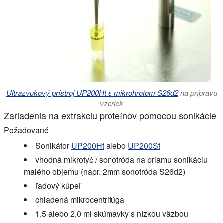
Ultrazvukový prístroj UP200Ht s mikrohrotom S26d2
na prípravu
vzoriek
Zariadenia na extrakciu proteínov pomocou sonikácie
Požadované
Sonikátor
UP200Ht
alebo
UP200St
vhodná mikrotyč / sonotróda na priamu sonikáciu
malého objemu (napr. 2mm sonotróda S26d2)
ľadový kúpeľ
chladená mikrocentrifúga
1,5 alebo 2,0 ml skúmavky s nízkou väzbou