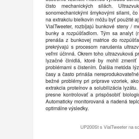
čisto mechanických silách. Ultraz
sonomechanickými šmykovými silami, čo 
na extrakciu bielkovín môžu byť použité aj
VialTweeter, rozbíjajú bunkové steny /
bunky a rozpúšťadlom. Tým sa analyt (n
prenáša z bunkovej matrice do rozpúšťa
prekrývajú s procesom narušenia ultraz
veľmi účinná. Okrem toho ultrazvuková pr
lyzačné činidlá, ktoré by mohli zmeniť
problémami s čistením. Ďalšia metóda lý
časy a často prináša nereprodukovateľné
bežné problémy pri príprave vzoriek, ako
extrakcia proteínov a solubilizácia lyzát
presne kontrolovať a prispôsobiť biologi
Automaticky monitorovaná a riadená teplot
optimálne výsledky.
UP200St s VialTweeter na so
VialTweeter je jedinečný ultrazvukový 