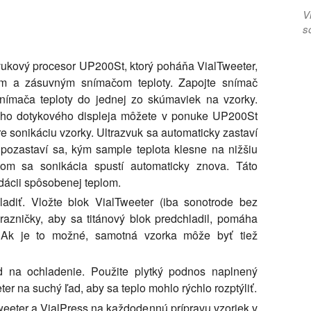
V
s
zvukový procesor UP200St, ktorý poháňa VialTweeter,
rom a zásuvným snímačom teploty. Zapojte snímač
snímača teploty do jednej zo skúmaviek na vzorky.
ného dotykového displeja môžete v ponuke UP200St
re sonikáciu vzorky. Ultrazvuk sa automaticky zastaví
 pozastaví sa, kým sample teplota klesne na nižšiu
tom sa sonikácia spustí automaticky znova. Táto
dácii spôsobenej teplom.
adiť. Vložte blok VialTweeter (iba sonotrode bez
razničky, aby sa titánový blok predchladil, pomáha
e. Ak je to možné, samotná vzorka môže byť tiež
d na ochladenie. Použite plytký podnos naplnený
r na suchý ľad, aby sa teplo mohlo rýchlo rozptýliť.
weeter a VialPress na každodennú prípravu vzoriek v