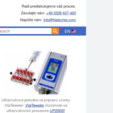
Radi prediskutujeme váš proces.
Zavolajte nám:
+49 3328 437-420
Napíšte nám:
info@hielscher.com
EN
Ultrazvuková jednotka na prípravu vzorky
VialTweeter:
VialTweeter
Sonotrode na
ultrazvukovom procesore
UP200St