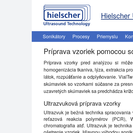
Hielscher 
Sonikátory
Procesy
Priemyslu
Kon
Príprava vzoriek pomocou so
Príprava vzorky pred analýzou si môže
homogenizácia tkaniva, lýza, extrakcia p
látok, rozpúšťanie a odplyňovanie. VialTwe
skúmaviek so vzorkami súčasne za presn
uzavretých skúmaviek sa predchádza krížov
Ultrazvuková príprava vzorky
Ultrazvuk je bežná technika spracovania v
reťazová reakcia polymérov (PCR), We
chromatografia atď. Ultrazvuk je technika
ošetrenie vzoriek. Hlavnou výhodou sonikác