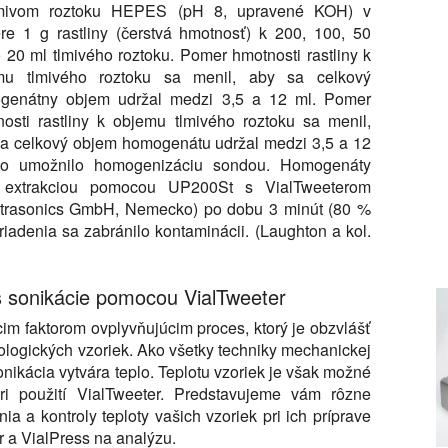
mivom roztoku HEPES (pH 8, upravené KOH) v
e 1 g rastliny (čerstvá hmotnosť) k 200, 100, 50
 20 ml tlmivého roztoku. Pomer hmotnosti rastliny k
mu tlmivého roztoku sa menil, aby sa celkový
genátny objem udržal medzi 3,5 a 12 ml. Pomer
osti rastliny k objemu tlmivého roztoku sa menil,
a celkový objem homogenátu udržal medzi 3,5 a 12
čo umožnilo homogenizáciu sondou. Homogenáty
u extrakciou pomocou UP200St s VialTweeterom
ltrasonics GmbH, Nemecko) po dobu 3 minút (80 %
iadenia sa zabránilo kontaminácii. (Laughton a kol.
as sonikácie pomocou VialTweeter
cim faktorom ovplyvňujúcim proces, ktorý je obzvlášť
iologických vzoriek. Ako všetky techniky mechanickej
sonikácia vytvára teplo. Teplotu vzoriek je však možné
ri použití VialTweeter. Predstavujeme vám rôzne
a a kontroly teploty vašich vzoriek pri ich príprave
 a VialPress na analýzu.