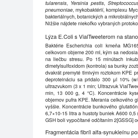
tularensis
,
Yersinia pestis
,
Streptococc
pneumoniae
, mykobaktérií, komplexu My
bakteriálnych, botanických a mikrobiálnyc
Nižšie nájdete niekoľko vybraných protok
Lýza E.Coli s VialTweeterom na stanov
Baktérie Escherichia coli kmeňa MG1
celkovom objeme 200 ml, kým sa nedosiaho
na liečbu stresu. Po 15 minútach ink
dimetylsulfoxidom (kontrola) sa bunky zozbi
dvakrát premyté tlmivým roztokom KPE p
deproteináciu sa pridalo 300 μl 10% (w/
ultrazvukom (3 x 1 min; Ultrazvuk VialTwee
min, 13 000 g, 4 °C). Koncentrácie kyse
objemov pufra KPE. Merania celkového gl
vyššie. Koncentrácie bunkového glutatión
6,7×10-15 litra a hustoty buniek A600 0,5 
GSH boli vypočítané odčítaním 2[GSSG] od 
Fragmentácia fibríl alfa-synukleínu 