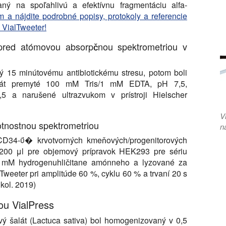
aný na spoľahlivú a efektívnu fragmentáciu alfa-
m a nájdite podrobné popisy, protokoly a referencie
 VialTweeter!
pred atómovou absorpčnou spektrometriou v
ený 15 minútovému antibiotickému stresu, potom boli
rát premyté 100 mM Tris/1 mM EDTA, pH 7,5,
 a narušené ultrazvukom v prístroji Hielscher
V
otnostnou spektrometriou
n
 CD34-ΰ� krvotvorných kmeňových/progenitorových
(200 μl pre objemový prípravok HEK293 pre sériu
0 mM hydrogenuhličitane amónneho a lyzované za
weeter pri amplitúde 60 %, cyklu 60 % a trvaní 20 s
kol. 2019)
ou VialPress
vý šalát (Lactuca sativa) bol homogenizovaný v 0,5