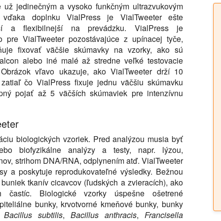
 už jedinečným a vysoko funkčným ultrazvukovým
, vďaka doplnku VialPress je VialTweeter ešte
jší a flexibilnejší na prevádzku. VialPress je
vo pre VialTweeter pozostávajúce z upínacej tyče,
ňuje fixovať väčšie skúmavky na vzorky, ako sú
lcon alebo iné malé až stredne veľké testovacie
 Obrázok vľavo ukazuje, ako VialTweeter drží 10
 zatiaľ čo VialPress fixuje jednu väčšiu skúmavku
pný pojať až 5 väčších skúmaviek pre intenzívnu
eeter
áciu biologických vzoriek. Pred analýzou musia byť
bo biofyzikálne analýzy a testy, napr. lýzou,
ínov, strihom DNA/RNA, odplynením atď. VialTweeter
cesy a poskytuje reprodukovateľné výsledky. Bežnou
 buniek tkanív cicavcov (ľudských a zvieracích), ako
h častíc. Biologické vzorky úspešne ošetrené
piteliálne bunky, krvotvorné kmeňové bunky, bunky
,
Bacillus subtilis
,
Bacillus anthracis
,
Francisella