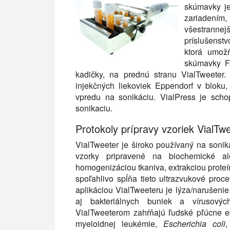
skúmavky je
zariadením
všestranne
príslušenst
ktorá umož
skúmavky Fa
kadičky, na prednú stranu VialTweeter.
injekčných liekoviek Eppendorf v bloku,
vpredu na sonikáciu. VialPress je scho
sonikaciu.
Protokoly prípravy vzoriek VialTw
VialTweeter je široko používaný na sonik
vzorky pripravené na biochemické ale
homogenizáciou tkaniva, extrakciou prote
spoľahlivo spĺňa tieto ultrazvukové pro
aplikáciou VialTweeteru je lýza/narušenie
aj bakteriálnych buniek a vírusovýc
VialTweeterom zahŕňajú ľudské pľúcne e
myeloidnej leukémie,
Escherichia coli