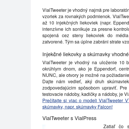
VialTweeter je vhodný najmä pre laboratór
vzoriek za rovnakých podmienok. VialTwee
až 10 injekčných liekoviek (napr. Eppend
intenzívne ich sonikuje za presne kontr
spojená cez steny liekoviek do média 
zatvorené. Tým sa úplne zabráni strate vzo
Injekčné liekovky a skúmavky vhodné
VialTweeter je vhodný na uloženie 10 
okrúhlym dnom, ako je Eppendorf, centri
NUNC, ale otvory je možné na požiadanie 
Dajte nám vedieť, aký druh skúmaviek
zodpovedajúcim spôsobom upraviť. Pre
testovacie nádoby, kadičky a nádoby, je V
Prečítajte si viac o modeli VialTweeter
skúmavky, napr. skúmavky Falcon!
VialTweeter s VialPress
Zatiaľ čo 