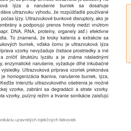
vuková lýza a narušenie buniek sa dosahuje
dáva ultrazvuku výhodu, že rozpúšťadlá používané
 počas lýzy. Ultrazvukové bunkové disruptory, ako je
 membrány a podporujú prenos hmoty medzi vnútrom
apr. DNA, RNA, proteíny, organely atď.) efektívne
dla. To znamená, že kroky kalenia a extrakcie sa
vukových buniek, vďaka čomu je ultrazvuková lýza
íprava vzorky nevyžaduje čistiace prostriedky a iné
 a zničiť štruktúru lyzátu a je známa následnými
zy, enzymatické narušenie, vyžaduje dlhé inkubačné
 výsledky. Ultrazvuková príprava vzoriek prekonáva
 je homogenizácia tkaniva, narušenie buniek, lýza,
u. Keďže intenzitu ultrazvukového ošetrenia je možné
ckej vzorke, zabráni sa degradácii a strate vzorky.
a vzorky, pulzný režim a trvanie sonikácie zaisťujú
nikáciu uzavretých injekčných liekoviek
systém pre súčasnú sonikáciu až 10 liekoviek za presne rovnaký