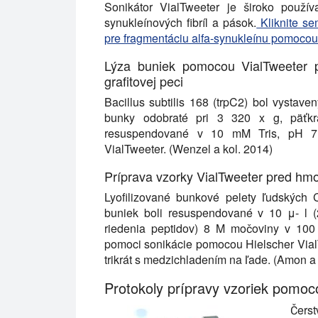
Sonikátor VialTweeter je široko použív
synukleínových fibríl a pások.
Kliknite se
pre fragmentáciu alfa-synukleínu pomocou
Lýza buniek pomocou VialTweeter 
grafitovej peci
Bacillus subtilis 168 (trpC2) bol vystav
bunky odobraté pri 3 320 x g, päťk
resuspendované v 10 mM Tris, pH 7,5
VialTweeter. (Wenzel a kol. 2014)
Príprava vzorky VialTweeter pred hm
Lyofilizované bunkové pelety ľudských
buniek boli resuspendované v 10 μ- l 
riedenia peptidov) 8 M močoviny v 10
pomoci sonikácie pomocou Hielscher VialT
trikrát s medzichladením na ľade. (Amon a 
Protokoly prípravy vzoriek pomoc
Čerst