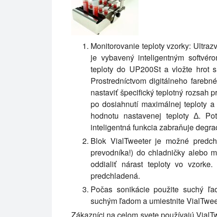
Monitorovanie teploty vzorky: Ultra
je vybavený inteligentným softvé
teploty do UP200St a vložte hrot 
Prostredníctvom digitálneho fareb
nastaviť špecifický teplotný rozsah p
po dosiahnutí maximálnej teploty a
hodnotu nastavenej teploty ∆. Po
inteligentná funkcia zabraňuje degra
Blok VialTweeter je možné predchl
prevodníka!) do chladničky alebo m
oddialiť nárast teploty vo vzork
predchladená.
Počas sonikácie použite suchý ľa
suchým ľadom a umiestnite VialTweete
Zákazníci na celom svete používajú VialT