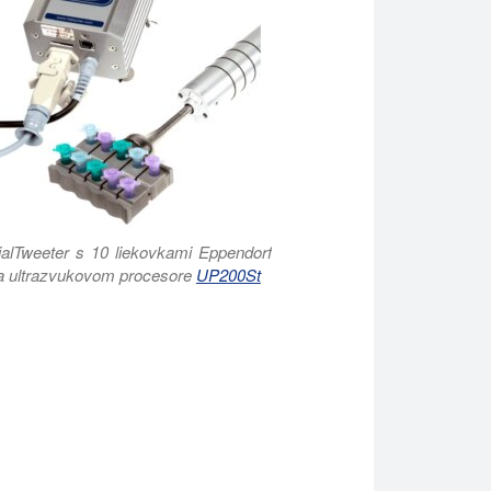
ialTweeter s 10 liekovkami Eppendorf
a ultrazvukovom procesore
UP200St