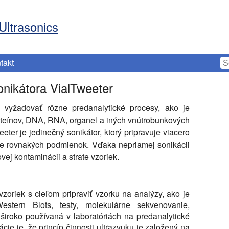
Ultrasonics
takt
nikátora VialTweeter
 vyžadovať rôzne predanalytické procesy, ako je
roteínov, DNA, RNA, organel a iných vnútrobunkových
eter je jedinečný sonikátor, ktorý pripravuje viacero
e rovnakých podmienok. Vďaka nepriamej sonikácii
ej kontaminácii a strate vzoriek.
zoriek s cieľom pripraviť vzorku na analýzy, ako je
stern Blots, testy, molekulárne sekvenovanie,
 široko používaná v laboratóriách na predanalytické
ie je, že princíp činnosti ultrazvuku je založený na