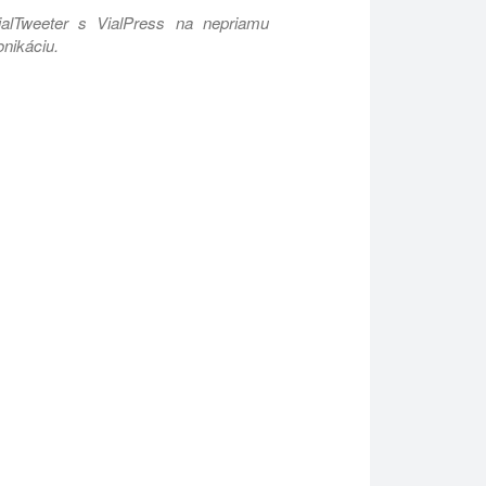
ialTweeter s VialPress na nepriamu
onikáciu.