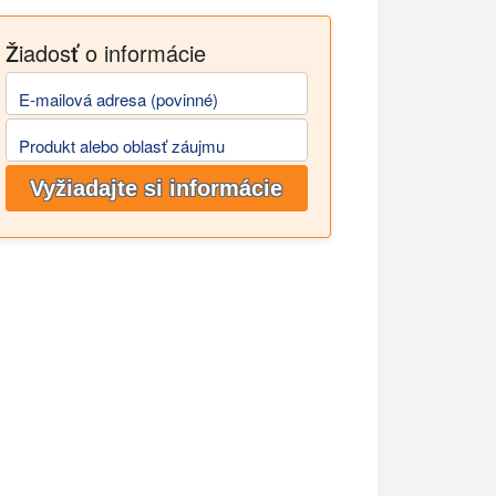
Žiadosť o informácie
E-mailová adresa (povinné)
Produkt alebo oblasť záujmu
Vyžiadajte si informácie
ch podmienok bez krížovej kontaminácie.