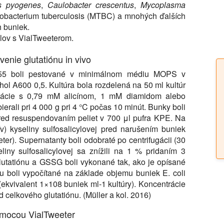
us pyogenes
,
Caulobacter crescentus
,
Mycoplasma
cobacterium tuberculosis (MTBC) a mnohých ďalších
h buniek.
olov s VialTweeterom.
enie glutatiónu in vivo
655 boli pestované v minimálnom médiu MOPS v
l A600 0,5. Kultúra bola rozdelená na 50 ml kultúr
ubácie s 0,79 mM alicínom, 1 mM diamidom alebo
erali pri 4 000 g pri 4 °C počas 10 minút. Bunky boli
red resuspendovaním peliet v 700 μl pufra KPE. Na
v) kyseliny sulfosalicylovej pred narušením buniek
ter). Supernatanty boli odobraté po centrifugácii (30
liny sulfosalicylovej sa znížili na 1 % pridaním 3
utatiónu a GSSG boli vykonané tak, ako je opísané
u boli vypočítané na základe objemu buniek E. coli
(ekvivalent 1×108 buniek ml-1 kultúry). Koncentrácie
celkového glutatiónu. (Müller a kol. 2016)
pomocou VialTweeter