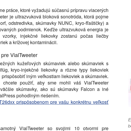
ne práce, ktoré vyžadujú súčasnú prípravu viacerých
ter je ultrazvuková bloková sonotróda, ktorá pojme
orf, odstredivka, skúmavky NUNC, kryo-fľaštičky) a
olovaných podmienok. Keďže ultrazvuková energia je
vzorky, injekčné liekovky zostanú počas liečby
riek a krížovej kontaminácii.
 pre VialTweeter
bežných kužeľových skúmaviek alebo skúmaviek s
fúg, kryo-injekčné liekovky a rôzne typy liekoviek
prispôsobiť iným veľkostiam liekoviek a skúmaviek.
 chcete použiť, aby sme mohli váš VialTweeter
 väčšie skúmavky, ako sú skúmavky Falcon a iné
ialPress pohodlným riešením.
 VT26dxx prispôsobenom pre vašu konkrétnu veľkosť
E
b
samotný VialTweeter so svojimi 10 otvormi pre