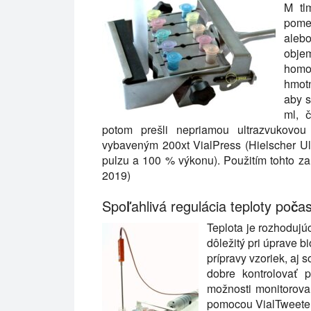
M tl
pomer
alebo
obje
homo
hmotn
aby s
ml, 
potom prešli nepriamou ultrazvukovo
vybaveným 200xt VialPress (Hielscher U
pulzu a 100 % výkonu). Použitím tohto zar
2019)
Spoľahlivá regulácia teploty poč
Teplota je rozhodujú
dôležitý pri úprave b
prípravy vzoriek, aj 
dobre kontrolovať p
možnosti monitorovani
pomocou VialTweeter