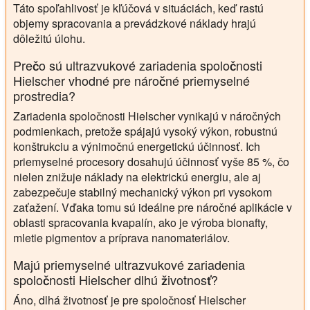
Táto spoľahlivosť je kľúčová v situáciách, keď rastú
objemy spracovania a prevádzkové náklady hrajú
dôležitú úlohu.
Prečo sú ultrazvukové zariadenia spoločnosti
Hielscher vhodné pre náročné priemyselné
prostredia?
Zariadenia spoločnosti Hielscher vynikajú v náročných
podmienkach, pretože spájajú vysoký výkon, robustnú
konštrukciu a výnimočnú energetickú účinnosť. Ich
priemyselné procesory dosahujú účinnosť vyše 85 %, čo
nielen znižuje náklady na elektrickú energiu, ale aj
zabezpečuje stabilný mechanický výkon pri vysokom
zaťažení. Vďaka tomu sú ideálne pre náročné aplikácie v
oblasti spracovania kvapalín, ako je výroba bionafty,
mletie pigmentov a príprava nanomateriálov.
Majú priemyselné ultrazvukové zariadenia
spoločnosti Hielscher dlhú životnosť?
Áno, dlhá životnosť je pre spoločnosť Hielscher