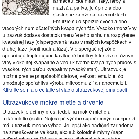
farmaceutické masti, laky, farby a
mazivá a palivá, je úplne alebo
čiastočne založená na emulziách.
Emulzie sú disperzie dvoch alebo
viacerých nemiešateľných kvapalných fáz. Vysoko intenzívny
ultrazvuk dodáva dostatok intenzívneho strihu na rozptýlenie
kvapalnej fázy (dispergovaná fáza) v malých kvapôčkach v
druhej fáze (kontinuálna fáza). V dispergačnej zóne
spôsobujú implodujúce kavitačné bubliny intenzívne rázové
vlny v okolitej kvapaline a vedú k tvorbe kvapalných prúdov s
vysokou rýchlosťou kvapaliny (vysoký strih). Ultrazvuk je
možné presne prispôsobiť cieľovej veľkosti emulzie, čo
umožňuje spoľahlivú výrobu mikroemulzií a nanoemulzií.
Kliknite sem a prečítajte si viac o ultrazvukovej emulgácii!
Ultrazvukové mokré mletie a drvenie
Ultrazvuk je účinný prostriedok na mokré mletie a
mikromletie častíc. Najmä pri výrobe superjemných suspenzií
má ultrazvuk mnoho výhod. Je lepší ako tradičné zariadenia
na zmenšovanie veľkosti, ako sú: koloidné mlyny (napr.
guľové mlyny, guľôčkové mlyny), diskové mlyny alebo