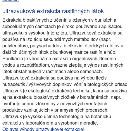
ultrazvuková extrakcia rastlinných látok
Extrakcia bioaktívnych zlúčenín uložených v bunkách a
subcelulárnych časticiach je široko používanou aplikáciou
ultrazvuku s vysokou intenzitou. Ultrazvuková extrakcia sa
používa na izoláciu sekundárnych metabolitov (napr.
polyfenolov), polysacharidov, bielkovín, éterických olejov a
ďalších účinných látok z bunkovej matrice rastlín a húb.
Sonikácia je vhodná na extrakciu organických zlúčenín
vodou a rozpúšťadlom, výrazne zlepšuje výnos rastlinných
látok obsiahnutých v rastlinách alebo semenách.
Ultrazvuková extrakcia sa používa na výrobu liečiv,
nutraceutík / výživových doplnkov, vôní a biologických prísad.
Ultrazvuk je ekologická extrakčná technika, ktorá sa používa
aj na extrakciu bioaktívnych zložiek v biorafinériách, napr.
uvoľňuje cenné zlúčeniny z nevyužitých vedľajších
produktov vznikajúcich v priemyselných procesoch.
Ultrazvuk je vysoko účinná technológia na botanickú
extrakciu v laboratórnom a výrobnom meradle.
Objavte výhody ultrazvukovej extrakcie!