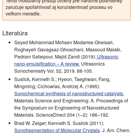
Tento modulárny prístup určený pre náročné podmienky
zaručuje spoľahlivosť aj konzistentnosť procesu vo
veľkom meradle.
Literatúra
Seyed Mohammad Mohsen Modarres-Gheisari,
Roghayeh Gavagsaz-Ghoachani, Massoud Malaki,
Pedram Safarpour, Majid Zandi (2019):
Ultrasonic
nano-emulsification – A review.
Ultrasonics
Sonochemistry Vol. 52, 2019. 88-105.
Suslick, Kenneth S.; Hyeon, Taeghwan; Fang,
Mingming; Cichowlas, Andrzej A. (1995):
Sonochemical synthesis of nanostructured catalysts.
Materials Science and Engineering: A. Proceedings of
the Symposium on Engineering of Nanostructured
Materials. ScienceDirect 204 (1–2): 186–192.
Brad W. Zeiger; Kenneth S. Suslick (2011):
Sonofragmentation of Molecular Crystals
. J. Am. Chem.