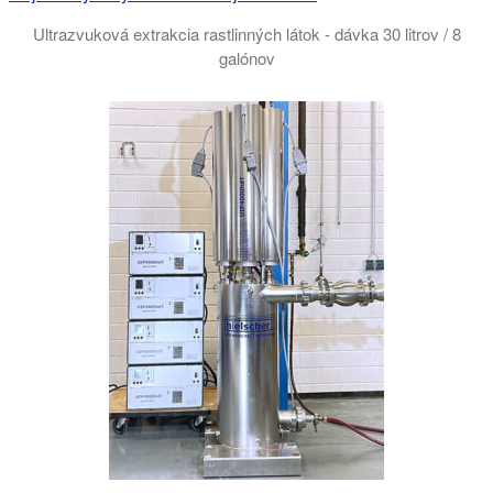
Ultrazvuková extrakcia rastlinných látok - dávka 30 litrov / 8
galónov
Ultrazvuková botanická extrakcia poskytuje vyššie výnosy. Ho