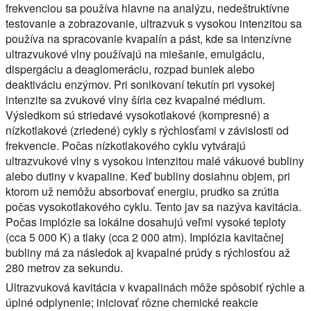
frekvenciou sa používa hlavne na analýzu, nedeštruktívne
testovanie a zobrazovanie, ultrazvuk s vysokou intenzitou sa
používa na spracovanie kvapalín a pást, kde sa intenzívne
ultrazvukové vlny používajú na miešanie, emulgáciu,
dispergáciu a deaglomeráciu, rozpad buniek alebo
deaktiváciu enzýmov. Pri sonikovaní tekutín pri vysokej
intenzite sa zvukové vlny šíria cez kvapalné médium.
Výsledkom sú striedavé vysokotlakové (kompresné) a
nízkotlakové (zriedené) cykly s rýchlosťami v závislosti od
frekvencie. Počas nízkotlakového cyklu vytvárajú
ultrazvukové vlny s vysokou intenzitou malé vákuové bubliny
alebo dutiny v kvapaline. Keď bubliny dosiahnu objem, pri
ktorom už nemôžu absorbovať energiu, prudko sa zrútia
počas vysokotlakového cyklu. Tento jav sa nazýva kavitácia.
Počas implózie sa lokálne dosahujú veľmi vysoké teploty
(cca 5 000 K) a tlaky (cca 2 000 atm). Implózia kavitačnej
bubliny má za následok aj kvapalné prúdy s rýchlosťou až
280 metrov za sekundu.
Ultrazvuková kavitácia v kvapalinách môže spôsobiť rýchle a
úplné odplynenie; iniciovať rôzne chemické reakcie