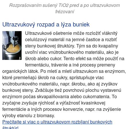
Rozprašovaním sušený TiO2 pred a po ultrazvukovom
frézovaní
Ultrazvukový rozpad a lýza buniek
Ultrazvukové ošetrenie môže rozložiť vláknitý
celulózový materiál na jemné častice a rozbiť
steny bunkovej štruktúry. Tým sa do kvapaliny
uvoľní viac vnútrobunkového materiálu, ako je
škrob alebo cukor. Tento efekt sa môže použiť na
fermentáciu, trávenie a iné procesy premeny
organických látok. Po mletí a mletí ultrazvukom sa enzýmom,
ktoré premieňajú škrob na cukry, sprístupňuje viac
vnútrobunkového materiálu, napr. škrobu, ako aj zvyškov
bunkovej steny. Zväčšuje tiež povrchovú plochu vystavenú
enzýmom počas skvapalňovania alebo cukornatenia. To
zvyčajne zvyšuje rýchlosť a výťažnosť kvasinkovej
fermentácie a iných procesov konverzie, napr. na zvýšenie
výroby etanolu z biomasy.
Prečítajte si viac o ultrazvukovom rozbíjaní bunkových
štruktúr!