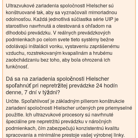
Ultrazvukové zariadenia spoločnosti Hielscher sú
konštruované tak, aby sa vyznačovali mimoriadnou
odolnosťou. Každá jednotlivá súčiastka série UIP je
starostlivo navrhnutá a otestovaná s ohľadom na
dlhodobú prevádzku. V reálnych prevádzkových
podmienkach po celom svete tieto systémy bežne
odolávajú inštalácii vonku, vystaveniu zaprášenému
vzduchu, rozstrekovaným kvapalinám a hrubému
zaobchádzaniu bez toho, aby bola ohrozená ich
funkčnosť.
Dá sa na zariadenia spoločnosti Hielscher
spoľahnúť pri nepretržitej prevádzke 24 hodín
denne, 7 dní v týždni?
Určite. Spoľahlivosť je základným pilierom konštrukcie
zariadení spoločnosti Hielscher určených pre priemyselné
použitie. Ich ultrazvukové procesory sú navrhnuté
špeciálne pre nepretržitú prevádzku v náročných
podmienkach, čím zabezpečujú konzistentnú kvalitu
spracovania a minimálne prestoje vašej výrobnej linky.