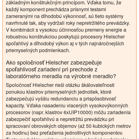
základným konštrukčným princípom. Vďaka tomu, že
každý komponent prechádza prísnymi testami
zameranými na dlhodobú výkonnosť, sú tieto systémy
navrhnuté tak, aby vydržali roky nepretržitého prevádzky.
V kombinácii s vysokou účinnosťou premeny energie a
robustnou konštrukciou poskytujú procesory Hielscher
spoľahlivý a dlhodobý výkon aj v tých najnáročnejších
priemyselných podmienkach.
Ako spoločnosť Hielscher zabezpečuje
spoľahlivosť zariadení pri prechode z
laboratórneho meradla na výrobné meradlo?
Spoločnosť Hielscher rieši otázku škálovateľnosti
ponukou klastrov priemyselných jednotiek, ktoré
zabezpečujú vyššiu redundanciu a prispôsobivosť
kapacity. Vďaka nasadeniu viacerých vysokovýkonných
procesorov (napr. klastrov 6xUIP10000) môžu zariadenia
zabezpečiť spoľahlivú a nepretržitú prevádzku pri
spracovaní obrovských objemov (až 50 kubických metrov
za hodinu) bez preťaženia jednotlivých komponentov.