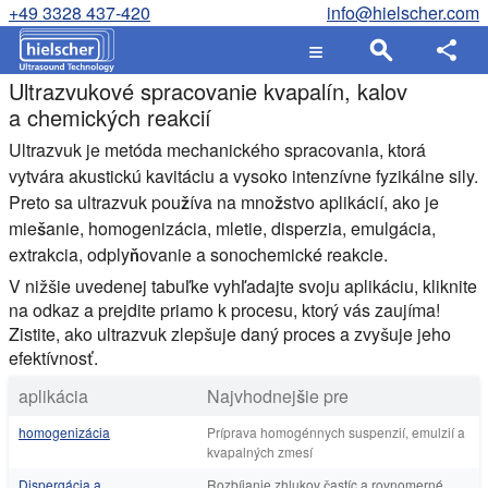
+49 3328 437-420
info@hielscher.com
Ultrazvukové spracovanie kvapalín, kalov
a chemických reakcií
Ultrazvuk je metóda mechanického spracovania, ktorá
vytvára akustickú kavitáciu a vysoko intenzívne fyzikálne sily.
Preto sa ultrazvuk používa na množstvo aplikácií, ako je
miešanie, homogenizácia, mletie, disperzia, emulgácia,
extrakcia, odplyňovanie a sonochemické reakcie.
V nižšie uvedenej tabuľke vyhľadajte svoju aplikáciu, kliknite
na odkaz a prejdite priamo k procesu, ktorý vás zaujíma!
Zistite, ako ultrazvuk zlepšuje daný proces a zvyšuje jeho
efektívnosť.
aplikácia
Najvhodnejšie pre
homogenizácia
Príprava homogénnych suspenzií, emulzií a
kvapalných zmesí
Dispergácia a
Rozbíjanie zhlukov častíc a rovnomerné