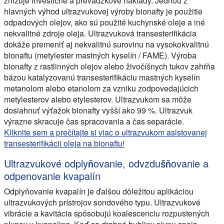
znižuje investičné a prevádzkové náklady. Jednou z
hlavných výhod ultrazvukovej výroby bionafty je použitie
odpadových olejov, ako sú použité kuchynské oleje a iné
nekvalitné zdroje oleja. Ultrazvuková transesterifikácia
dokáže premeniť aj nekvalitnú surovinu na vysokokvalitnú
bionaftu (metylester mastných kyselín / FAME). Výroba
bionafty z rastlinných olejov alebo živočíšnych tukov zahŕňa
bázou katalyzovanú transesterifikáciu mastných kyselín
metanolom alebo etanolom za vzniku zodpovedajúcich
metylesterov alebo etylesterov. Ultrazvukom sa môže
dosiahnuť výťažok bionafty vyšší ako 99 %. Ultrazvuk
výrazne skracuje čas spracovania a čas separácie.
Kliknite sem a prečítajte si viac o ultrazvukom asistovanej
transesterifikácii oleja na bionaftu!
Ultrazvukové odplyňovanie, odvzdušňovanie a
odpenovanie kvapalín
Odplyňovanie kvapalín je ďalšou dôležitou aplikáciou
ultrazvukových prístrojov sondového typu. Ultrazvukové
vibrácie a kavitácia spôsobujú koalescenciu rozpustených