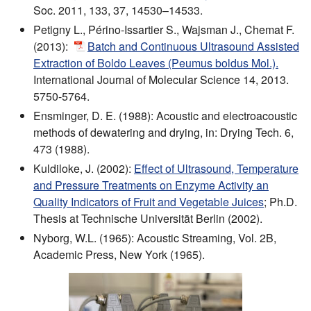
Soc. 2011, 133, 37, 14530–14533.
Petigny L., Périno-Issartier S., Wajsman J., Chemat F.
(2013):
Batch and Continuous Ultrasound Assisted
Extraction of Boldo Leaves (Peumus boldus Mol.).
International Journal of Molecular Science 14, 2013.
5750-5764.
Ensminger, D. E. (1988): Acoustic and electroacoustic
methods of dewatering and drying, in: Drying Tech. 6,
473 (1988).
Kuldiloke, J. (2002):
Effect of Ultrasound, Temperature
and Pressure Treatments on Enzyme Activity an
Quality Indicators of Fruit and Vegetable Juices
; Ph.D.
Thesis at Technische Universität Berlin (2002).
Nyborg, W.L. (1965): Acoustic Streaming, Vol. 2B,
Academic Press, New York (1965).