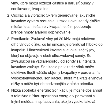
vlny, ktoré môžu rozložiť častice a narušiť bunky v
sonikovanej kvapaline.
Oscilácia a vibrácie:
Okrem generovanej akustické
kavitácie vytvára oscilácia ultrazvukovej sondy ďalšie
miešanie a miešanie v kvapaline, čím podporuje
prenos hmoty a/alebo odplyňovanie.
Prenikanie:
Zvukové vlny pri 20 kHz majú relatívne
dlhú vlnovú dĺžku, čo im umožňuje preniknúť hlboko do
kvapalín. Ultrazvuková kavitácia je lokalizačný jav,
ktorý sa objavuje v okolí ultrazvukovej sondy. So
zvyšujúcou sa vzdialenosťou od sondy sa intenzita
kavitácie znižuje. Sonikacia pri 20 kHz však môže
efektívne liečiť väčšie objemy kvapaliny v porovnaní s
vysokofrekvenčnou sonikaciou, ktorá má kratšie vlnové
dĺžky a môže byť obmedzenejšia v hĺbke prieniku.
Nízka spotreba energie:
Sonikáciu je možné dosiahnuť
s relatívne nízkou spotrebou energie v porovnaní s
inými metódami spracovania, ako je vysokotlaková