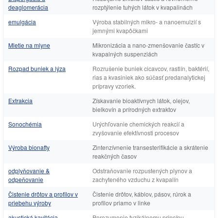
deaglomerácia
rozptýlenie tuhých látok v kvapalinách
emulgácia
Výroba stabilných mikro- a nanoemulzií s
jemnými kvapôčkami
Mletie na mlyne
Mikronizácia a nano-zmenšovanie častíc v
kvapalných suspenziách
Rozpad buniek a lýza
Rozrušenie buniek cicavcov, rastlín, baktérií,
rias a kvasiniek ako súčasť predanalytickej
prípravy vzoriek.
Extrakcia
Získavanie bioaktívnych látok, olejov,
bielkovín a prírodných extraktov
Sonochémia
Urýchľovanie chemických reakcií a
zvyšovanie efektívnosti procesov
Výroba bionafty
Zintenzívnenie transesterifikácie a skrátenie
reakčných časov
odplyňovanie &
Odstraňovanie rozpustených plynov a
odpeňovanie
zachyteného vzduchu z kvapalín
Čistenie drôtov a profilov v
Čistenie drôtov, káblov, pásov, rúrok a
priebehu výroby
profilov priamo v linke
akustická kavitácia
Porozumenie fyzikálnemu princípu