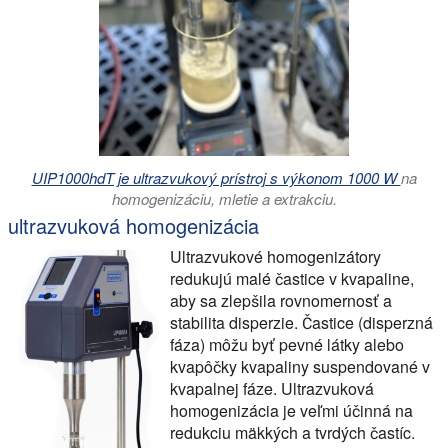
UIP1000hdT je ultrazvukový prístroj s výkonom 1000 W
na
homogenizáciu, mletie a extrakciu.
ultrazvuková homogenizácia
Ultrazvukové homogenizátory
redukujú malé častice v kvapaline,
aby sa zlepšila rovnomernosť a
stabilita disperzie. Častice (disperzná
fáza) môžu byť pevné látky alebo
kvapôčky kvapaliny suspendované v
kvapalnej fáze. Ultrazvuková
homogenizácia je veľmi účinná na
redukciu mäkkých a tvrdých častíc.