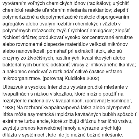
vytváraním voľných chemických iónov (radikálov); urýchliť
chemické reakcie uľahčením miešania reaktantov; zlepšiť
polymerizačné a depolymerizačné reakcie dispergovaním
agregátov alebo trvalým rozbitím chemických väzieb v
polymérnych reťazcoch; zvýšiť rýchlosť emulgácie; zlepšiť
rýchlosť difúzie; produkovať vysoko koncentrované emulzie
alebo rovnomerné disperzie materiálov veľkosti mikrónov
alebo nanoveľkosti; pomáhať pri extrakcii látok, ako sú
enzýmy zo živočíšnych, rastlinných, kvasinkových alebo
bakteriálnych buniek; odstrániť vírusy z infikovaného tkaniva;
a nakoniec erodovať a rozkladať citlivé častice vrátane
mikroorganizmov. (porovnaj Kuldiloke 2002)
Ultrazvuk s vysokou intenzitou vytvára prudké miešanie v
kvapalinách s nízkou viskozitou, ktoré možno použiť na
rozptýlenie materiálov v kvapalinách. (porovnaj Ensminger,
1988) Na rozhraní kvapalina/pevná látka alebo plyn/pevná
látka môže asymetrická implózia kavitačných bublín spôsobiť
extrémne turbulencie, ktoré znižujú difúznu hraničnú vrstvu,
zvyšujú prenos konvekčnej hmoty a výrazne urýchľujú
difúziu v systémoch, kde nie je možné bežné miešanie.