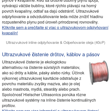
plynov v kvapaline. Keď sa drobné bubliny plynu spoja,
vytvárajú väčšie bubliny, ktoré rýchlo plávajú na horný
povrch kvapaliny, odtiaľ sa dajú odstrániť. Ultrazvukové
odplyňovanie a odvzdušňovanie teda môže znížiť hladinu
rozpusteného plynu pod úroveň prirodzenej rovnováhy.
Kliknite sem a prečítajte si viac o ultrazvukovom odplyňovaní
kvapalín!
Ultrazvukové inline odplyňovanie & Odpeňovanie oleja (40cP)
Toto video demonštruje účinné odplyňovanie viskózneho oleja
Ultrazvukové čistenie drôtov, káblov a pásov
Ultrazvukové čistenie je ekologickou
alternatívou na čistenie súvislých materiálov,
ako sú drôty a káble, pásky alebo rúrky. Účinok
výkonnej ultrazvukovej kavitácie odstraňuje z
povrchu materiálu zvyšky maziva, ako je olej
alebo mastnota, mydlá, stearáty alebo prach.
Spoločnosť Hielscher Ultrasonics ponúka rôzne
ultrazvukové systémy na inline čistenie kontinuálnych
profilov.
Kliknite sem pre viac informácií o ultrazvukovom čistení