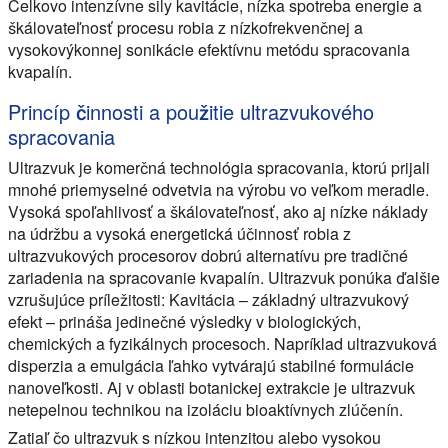
Celkovo intenzívne sily kavitácie, nízka spotreba energie a
škálovateľnosť procesu robia z nízkofrekvenčnej a
vysokovýkonnej sonikácie efektívnu metódu spracovania
kvapalín.
Princíp činnosti a použitie ultrazvukového
spracovania
Ultrazvuk je komerčná technológia spracovania, ktorú prijali
mnohé priemyselné odvetvia na výrobu vo veľkom meradle.
Vysoká spoľahlivosť a škálovateľnosť, ako aj nízke náklady
na údržbu a vysoká energetická účinnosť robia z
ultrazvukových procesorov dobrú alternatívu pre tradičné
zariadenia na spracovanie kvapalín. Ultrazvuk ponúka ďalšie
vzrušujúce príležitosti: Kavitácia – základný ultrazvukový
efekt – prináša jedinečné výsledky v biologických,
chemických a fyzikálnych procesoch. Napríklad ultrazvuková
disperzia a emulgácia ľahko vytvárajú stabilné formulácie
nanoveľkosti. Aj v oblasti botanickej extrakcie je ultrazvuk
netepelnou technikou na izoláciu bioaktívnych zlúčenín.
Zatiaľ čo ultrazvuk s nízkou intenzitou alebo vysokou