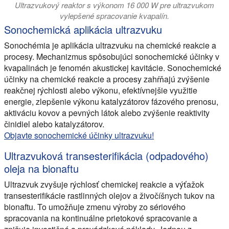
Ultrazvukový reaktor s výkonom 16 000 W pre ultrazvukom
vylepšené spracovanie kvapalín.
Sonochemická aplikácia ultrazvuku
Sonochémia je aplikácia ultrazvuku na chemické reakcie a
procesy. Mechanizmus spôsobujúci sonochemické účinky v
kvapalinách je fenomén akustickej kavitácie. Sonochemické
účinky na chemické reakcie a procesy zahŕňajú zvýšenie
reakčnej rýchlosti alebo výkonu, efektívnejšie využitie
energie, zlepšenie výkonu katalyzátorov fázového prenosu,
aktiváciu kovov a pevných látok alebo zvýšenie reaktivity
činidiel alebo katalyzátorov.
Objavte sonochemické účinky ultrazvuku!
Ultrazvuková transesterifikácia (odpadového)
oleja na bionaftu
Ultrazvuk zvyšuje rýchlosť chemickej reakcie a výťažok
transesterifikácie rastlinných olejov a živočíšnych tukov na
bionaftu. To umožňuje zmenu výroby zo sériového
spracovania na kontinuálne prietokové spracovanie a