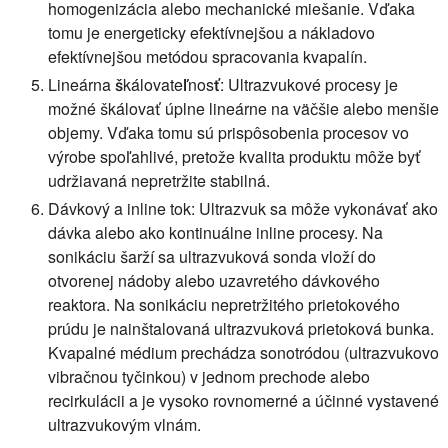
homogenizácia alebo mechanické miešanie. Vďaka
tomu je energeticky efektívnejšou a nákladovo
efektívnejšou metódou spracovania kvapalín.
Lineárna škálovateľnosť:
Ultrazvukové procesy je
možné škálovať úplne lineárne na väčšie alebo menšie
objemy. Vďaka tomu sú prispôsobenia procesov vo
výrobe spoľahlivé, pretože kvalita produktu môže byť
udržiavaná nepretržite stabilná.
Dávkový a inline tok:
Ultrazvuk sa môže vykonávať ako
dávka alebo ako kontinuálne inline procesy. Na
sonikáciu šarží sa ultrazvuková sonda vloží do
otvorenej nádoby alebo uzavretého dávkového
reaktora. Na sonikáciu nepretržitého prietokového
prúdu je nainštalovaná ultrazvuková prietoková bunka.
Kvapalné médium prechádza sonotródou (ultrazvukovo
vibračnou tyčinkou) v jednom prechode alebo
recirkulácii a je vysoko rovnomerné a účinné vystavené
ultrazvukovým vlnám.