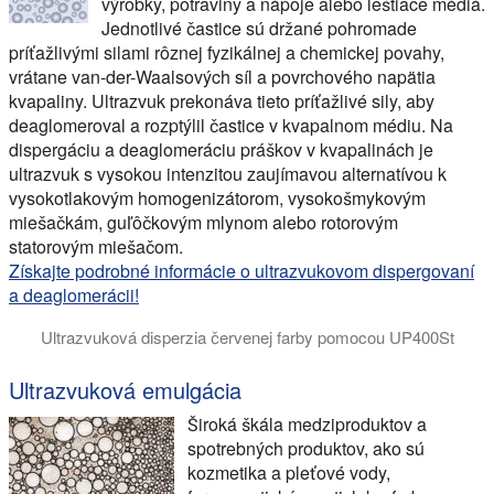
výrobky, potraviny a nápoje alebo leštiace médiá.
Jednotlivé častice sú držané pohromade
príťažlivými silami rôznej fyzikálnej a chemickej povahy,
vrátane van-der-Waalsových síl a povrchového napätia
kvapaliny. Ultrazvuk prekonáva tieto príťažlivé sily, aby
deaglomeroval a rozptýlil častice v kvapalnom médiu. Na
dispergáciu a deaglomeráciu práškov v kvapalinách je
ultrazvuk s vysokou intenzitou zaujímavou alternatívou k
vysokotlakovým homogenizátorom, vysokošmykovým
miešačkám, guľôčkovým mlynom alebo rotorovým
statorovým miešačom.
Získajte podrobné informácie o ultrazvukovom dispergovaní
a deaglomerácii!
Ultrazvuková disperzia červenej farby pomocou UP400St
Video demonštruje ultrazvukovú disperziu červenej farby p
Ultrazvuková emulgácia
Široká škála medziproduktov a
spotrebných produktov, ako sú
kozmetika a pleťové vody,