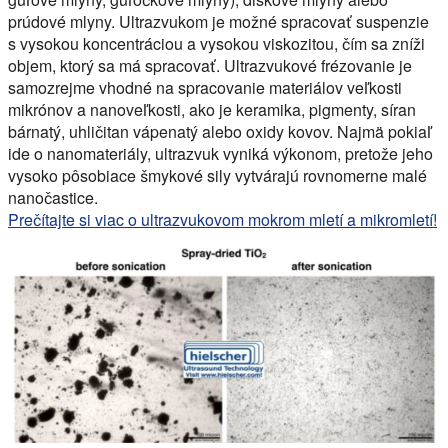
prúdové mlyny. Ultrazvukom je možné spracovať suspenzie
s vysokou koncentráciou a vysokou viskozitou, čím sa zníži
objem, ktorý sa má spracovať. Ultrazvukové frézovanie je
samozrejme vhodné na spracovanie materiálov veľkosti
mikrónov a nanoveľkosti, ako je keramika, pigmenty, síran
bárnatý, uhličitan vápenatý alebo oxidy kovov. Najmä pokiaľ
ide o nanomateriály, ultrazvuk vyniká výkonom, pretože jeho
vysoko pôsobiace šmykové sily vytvárajú rovnomerne malé
nanočastice.
Prečítajte si viac o ultrazvukovom mokrom mletí a mikromletí!