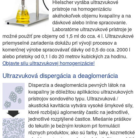
Hielscher vyrába ultrazvukové
prístroje na homogenizáciu
akéhokoľvek objemu kvapaliny a na
dávkové alebo inline spracovanie.
Laboratórne ultrazvukové prístroje je
možné použiť pre objemy od 1,5 ml do cca. 4 l. Ultrazvukové
priemyselné zariadenia dokážu pri vývoji procesov a
komerčnej výrobe spracovávať dávky od 0,5 do cca. 2000 l
alebo prietoky od 0,1 l do 20 metrov kubických za hodinu.
Objavte silu ultrazvukovej homogenizácie!
Ultrazvuková dispergácia a deaglomerácia
Disperzia a deaglomerácia pevných látok na
kvapaliny je dôležitou aplikáciou ultrazvukových
prístrojov sondového typu. Ultrazvuková /
akustická kavitácia vytvára vysoké šmykové sily,
ktoré rozbíjajú aglomeráty častíc na jednotlivé,
jednotlivé rozptýlené častice. Miešanie práškov
do tekutín je bežným krokom pri formulácii
rôznych produktov, ako sú farby, laky, kozmetické