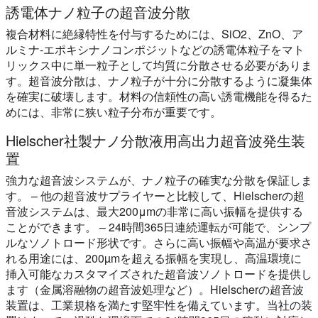
誘電体ナノ粒子の超音波分散
複合材料に絶縁特性を付与するためには、SiO2、ZnO、ア
ルミナ-エポキシナノコンポジットなどの誘電体粒子をマト
リックス中に単一粒子として均質に分散させる必要がありま
す。超音波分散は、ナノ粒子が十分に分散するように凝集体
を確実に破壊します。材料の信頼性の高い誘電機能を得るた
めには、非常に狭い粒子分布が重要です。
Hielscher社製ナノ分散液用高出力超音波発生装
置
強力な超音波システムが、ナノ粒子の確実な分散を保証しま
す。 – 他の超音波サプライヤーと比較して、Hielscherの超
音波システムは、最大200μmの非常に高い振幅を提供する
ことができます。 – 24時間365日連続運転が可能で、シンプ
ルなソノトロード形状です。さらに高い振幅や高温が要求さ
れる用途には、200µmを超える振幅を実現し、高温環境に
挿入可能なカスタマイズされた超音波ソノトロードを提供し
ます（金属溶融物の超音波処理など）。Hielscherの超音波
装置は、工業規格を満たす堅牢性を備えています。当社の装