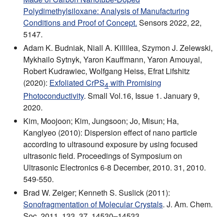
Polydimethylsiloxane: Analysis of Manufacturing
Conditions and Proof of Concept.
Sensors 2022, 22,
5147.
Adam K. Budniak, Niall A. Killilea, Szymon J. Zelewski,
Mykhailo Sytnyk, Yaron Kauffmann, Yaron Amouyal,
Robert Kudrawiec, Wolfgang Heiss, Efrat Lifshitz
(2020):
Exfoliated CrPS
with Promising
4
Photoconductivity
. Small Vol.16, Issue 1. January 9,
2020.
Kim, Moojoon; Kim, Jungsoon; Jo, Misun; Ha,
Kanglyeo (2010): Dispersion effect of nano particle
according to ultrasound exposure by using focused
ultrasonic field. Proceedings of Symposium on
Ultrasonic Electronics 6-8 December, 2010. 31, 2010.
549-550.
Brad W. Zeiger; Kenneth S. Suslick (2011):
Sonofragmentation of Molecular Crystals
. J. Am. Chem.
Soc. 2011, 133, 37, 14530–14533.