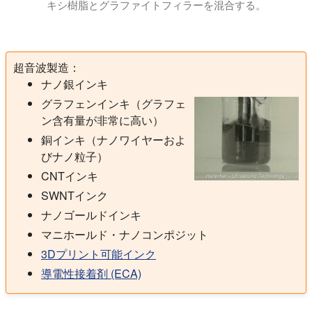
キシ樹脂とグラファイトフィラーを混合する。
このビデオは、超音波ホモジナイザー（UP400St、Hiels
超音波製造：
ナノ銀インキ
グラフェンインキ（グラフェ
ン含有量が非常に高い）
銅インキ（ナノワイヤーおよ
びナノ粒子）
CNTインキ
SWNTインク
ナノゴールドインキ
マニホールド・ナノコンポジット
3Dプリント可能インク
導電性接着剤 (ECA)