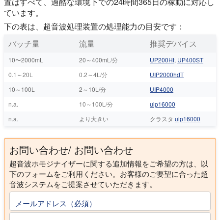
置はすべて、過酷な環境下での24時間365日の稼動に対応し
ています。
下の表は、超音波処理装置の処理能力の目安です：
バッチ量
流量
推奨デバイス
10〜2000mL
20～400mL/分
UP200Ht
,
UP400ST
0.1～20L
0.2～4L/分
UIP2000hdT
10～100L
2～10L/分
UIP4000
n.a.
10～100L/分
uip16000
n.a.
より大きい
クラスタ
uip16000
お問い合わせ/ お問い合わせ
超音波ホモジナイザーに関する追加情報をご希望の方は、以
下のフォームをご利用ください。お客様のご要望に合った超
音波システムをご提案させていただきます。
メールアドレス（必須）