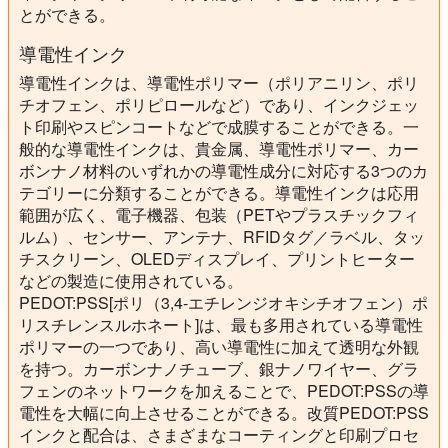
とができる。
導電性インク
導電性インクは、導電性ポリマー（ポリアニリン、ポリ
チオフェン、ポリピロールなど）であり、インクジェッ
ト印刷やスピンコートなどで成膜することができる。一
般的な導電性インクは、貴金属、導電性ポリマー、カー
ボンナノ材料のいずれかの導電性成分に対応する3つのカ
テゴリーに分類することができる。導電性インクは応用
範囲が広く、電子機器、包装（PETやプラスチックフィ
ルム）、センサー、アンテナ、RFIDタグ／ラベル、タッ
チスクリーン、OLEDディスプレイ、プリントヒーター
などの製造に使用されている。
PEDOT:PSS[ポリ（3,4-エチレンジオキシチオフェン）ポ
リスチレンスルホネート]は、最も多用されている導電性
ポリマーの一つであり、高い導電性に加えて透明な外観
を持つ。カーボンナノチューブ、銀ナノワイヤー、グラ
フェンのネットワークを加えることで、PEDOT:PSSの導
電性を大幅に向上させることができる。改質PEDOT:PSS
インクと配合は、さまざまなコーティングと印刷プロセ