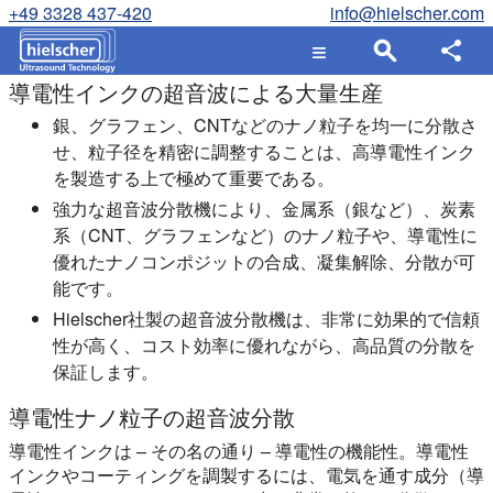
+49 3328 437-420
info@hielscher.com
導電性インクの超音波による大量生産
銀、グラフェン、CNTなどのナノ粒子を均一に分散さ
せ、粒子径を精密に調整することは、高導電性インク
を製造する上で極めて重要である。
強力な超音波分散機により、金属系（銀など）、炭素
系（CNT、グラフェンなど）のナノ粒子や、導電性に
優れたナノコンポジットの合成、凝集解除、分散が可
能です。
Hielscher社製の超音波分散機は、非常に効果的で信頼
性が高く、コスト効率に優れながら、高品質の分散を
保証します。
導電性ナノ粒子の超音波分散
導電性インクは – その名の通り – 導電性の機能性。導電性
インクやコーティングを調製するには、電気を通す成分（導