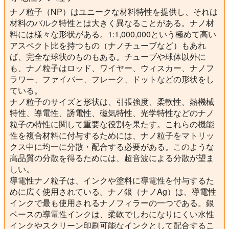
ナノ粒子（NP）はユニークな材料特性を提供し、それは
材料のバルク特性とは大きく異なることがある。ナノ材
料には様々な形状がある。1:1,000,000という極めて高い
アスペクト比を持つもの（ナノチューブなど）もあれ
ば、完全な球状のものもある。チューブや球体以外に
も、ナノ粒子はロッド、ワイヤー、ウィスカー、ナノフ
ラワー、ファイバー、フレーク、ドットなどの形状をし
ている。
ナノ粒子のサイズと形状は、引張強度、柔軟性、熱機械
特性、導電性、誘電性、磁気特性、光学特性などのナノ
粒子の特性に関して重要な役割を果たす。これらの機能
性を複合材料に付与するためには、ナノ粒子をマトリッ
クス中に均一に分散・配合する必要がある。このような
高品質の分散を得るためには、超音波による分散が望ま
しい。
導電性ナノ粒子は、インクや塗料に導電性を付与するた
めに広く使用されている。ナノ銀（ナノAg）は、導電性
インクで最も使用されるナノフィラーの一つである。銀
ベースの導電性インクは、柔軟でしわになりにくい水性
インクやスクリーン印刷可能なインクとして配合するこ