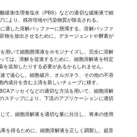
酸緩衝生理食塩水（PBS）などの適切な緩衝液で細
プにより、残存培地や汚染物質が除去される。
に適した溶解バッファーに懸濁する。溶解バッファ
容物を放出させるために、デタージェントや酵素が
ーを用いて細胞懸濁液をホモジナイズし、完全に溶解
っては、溶解を促進するために、細胞溶解液を特定
薬を追加したりする必要があるかもしれません。
速で遠心し、細胞破片、オルガネラ、その他の不溶
胞内成分を含む上清を新しいチューブに移す。
またはBCAアッセイなどの適切な方法を用いて、細胞溶解
のステップにより、下流のアプリケーションに適切
。
じて、細胞溶解液を適切な量に分注し、将来の使用
結果を得るために、細胞溶解液を正しく調製し、超音