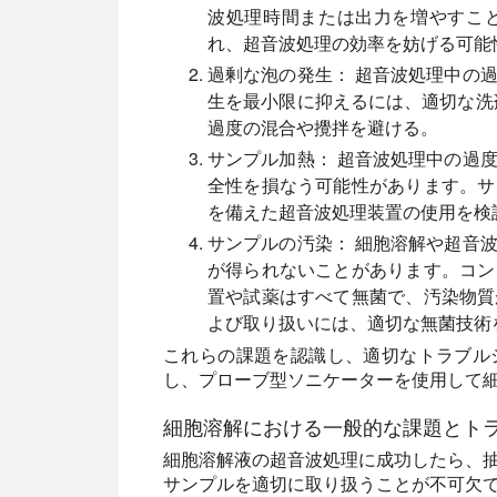
波処理時間または出力を増やすこ
れ、超音波処理の効率を妨げる可能
過剰な泡の発生：
超音波処理中の過
生を最小限に抑えるには、適切な洗
過度の混合や攪拌を避ける。
サンプル加熱：
超音波処理中の過度
全性を損なう可能性があります。サ
を備えた超音波処理装置の使用を検
サンプルの汚染：
細胞溶解や超音波
が得られないことがあります。コン
置や試薬はすべて無菌で、汚染物質
よび取り扱いには、適切な無菌技術
これらの課題を認識し、適切なトラブル
し、プローブ型ソニケーターを使用して
細胞溶解における一般的な課題とト
細胞溶解液の超音波処理に成功したら、
サンプルを適切に取り扱うことが不可欠