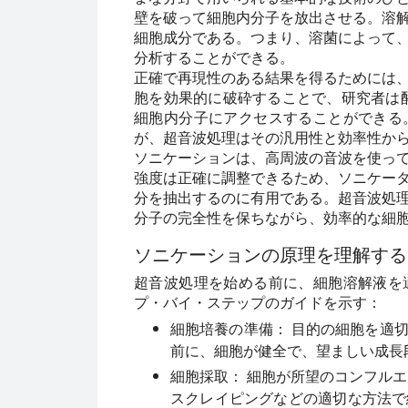
壁を破って細胞内分子を放出させる。溶
細胞成分である。つまり、溶菌によって
分析することができる。
正確で再現性のある結果を得るためには
胞を効果的に破砕することで、研究者は酵
細胞内分子にアクセスすることができる
が、超音波処理はその汎用性と効率性か
ソニケーションは、高周波の音波を使っ
強度は正確に調整できるため、ソニケー
分を抽出するのに有用である。超音波処
分子の完全性を保ちながら、効率的な細
ソニケーションの原理を理解する
超音波処理を始める前に、細胞溶解液を
プ・バイ・ステップのガイドを示す：
細胞培養の準備：
目的の細胞を適切
前に、細胞が健全で、望ましい成長
細胞採取：
細胞が所望のコンフルエ
スクレイピングなどの適切な方法で