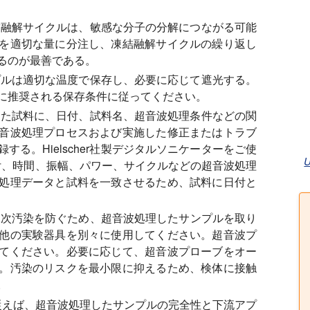
融解サイクルは、敏感な分子の分解につながる可能
を適切な量に分注し、凍結融解サイクルの繰り返し
るのが最善である。
ルは適切な温度で保存し、必要に応じて遮光する。
に推奨される保存条件に従ってください。
た試料に、日付、試料名、超音波処理条件などの関
音波処理プロセスおよび実施した修正またはトラブ
る。Hielscher社製デジタルソニケーターをご使
付、時間、振幅、パワー、サイクルなどの超音波処理
処理データと試料を一致させるため、試料に日付と
次汚染を防ぐため、超音波処理したサンプルを取り
他の実験器具を別々に使用してください。超音波プ
てください。必要に応じて、超音波プローブをオー
。汚染のリスクを最小限に抑えるため、検体に接触
。
従えば、超音波処理したサンプルの完全性と下流アプ