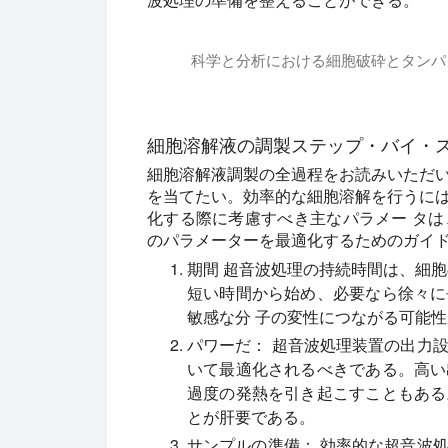
科学と分析における細胞破砕とタンパ
このチュートリアルでは、ラボでの溶解、
細胞溶解液の調製ステップ・バイ・
細胞溶解液調製の全過程をお読みいただ
を当てたい。効率的な細胞溶解を行うに
化する際に考慮すべき主なパラメー タ
のパラメーターを最適化するためのガイ
期間
超音波処理の持続時間は、細胞
短い時間から始め、必要なら徐々に
敏感な分 子の変性につながる可能
パワーだ：
超音波処理装置の出力設
いて最適化されるべきである。高い
過度の発熱を引き起こすこともある
とが肝要である。
サンプルの準備：
効率的な超音波処