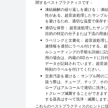
関するベストプラクティスです：
凍結融解の繰り返しを避ける：
凍結
性がある。超音波処理したサンプル
を避けるため、適切な温度で保存す
適切な保管：
超音波処理したサンプ
目的の特定の分子または下流の用途
ラベリングと文書化：
超音波処理し
連情報を適切にラベル付けする。超
ルシューティングの手順を詳細に記録す
用の場合は、内蔵のSDカードに日
データが記録されています。超音波
時刻のラベルを付けてください。
交差汚染を避ける：
サンプル間の二
扱う際は、チューブ、チップ、その
ローブはアルコールで適切に洗浄し
トクレーブ滅菌することができます
する器具はすべて洗浄・滅菌します
これらのベストプラクティスのヒントに