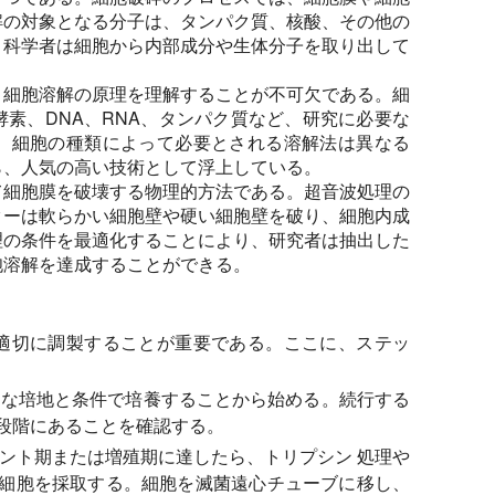
解の対象となる分子は、タンパク質、核酸、その他の
、科学者は細胞から内部成分や生体分子を取り出して
、細胞溶解の原理を理解することが不可欠である。細
素、DNA、RNA、タンパク質など、研究に必要な
。細胞の種類によって必要とされる溶解法は異なる
ら、人気の高い技術として浮上している。
て細胞膜を破壊する物理的方法である。超音波処理の
ターは軟らかい細胞壁や硬い細胞壁を破り、細胞内成
理の条件を最適化することにより、研究者は抽出した
胞溶解を達成することができる。
適切に調製することが重要である。ここに、ステッ
な培地と条件で培養することから始める。続行する
段階にあることを確認する。
ント期または増殖期に達したら、トリプシン 処理や
細胞を採取する。細胞を滅菌遠心チューブに移し、