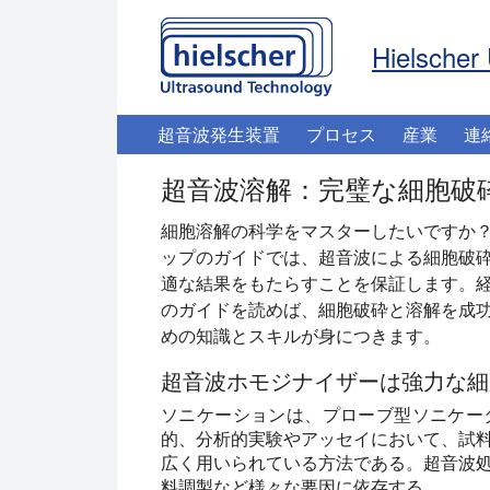
Hielscher 
超音波発生装置
プロセス
産業
連
超音波溶解：完璧な細胞破
細胞溶解の科学をマスターしたいですか
ップのガイドでは、超音波による細胞破
適な結果をもたらすことを保証します。
のガイドを読めば、細胞破砕と溶解を成
めの知識とスキルが身につきます。
超音波ホモジナイザーは強力な細
ソニケーションは、プローブ型ソニケー
的、分析的実験やアッセイにおいて、試
広く用いられている方法である。超音波
料調製など様々な要因に依存する。