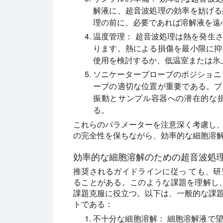
解液に、超音波処理の効率を妨げる
理の前に、必要であれば溶解液を遠
温度管理：
超音波処理は熱を発生さ
ります。熱による損傷を最小限に抑
使用を検討するか、低温室または氷
ソニケータープローブのポジショニ
ーブの適切な位置が重要である。プ
振動とサンプル容器への潜在的な
る。
これらのパラメーターを注意深く考慮し
の完全性を保ちながら、効率的な細胞溶
効率的な細胞溶解のための超音波処
推奨されるガイドラインに従っ ても、
ることがある。このような課題を理解し
課題克服に役立つ。以下は、一般的な課
トである：
不十分な細胞溶解：
細胞溶解液で望