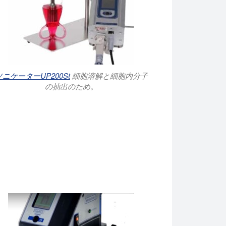
ソニケーターUP200St
細胞溶解と細胞内分子
の抽出のため。