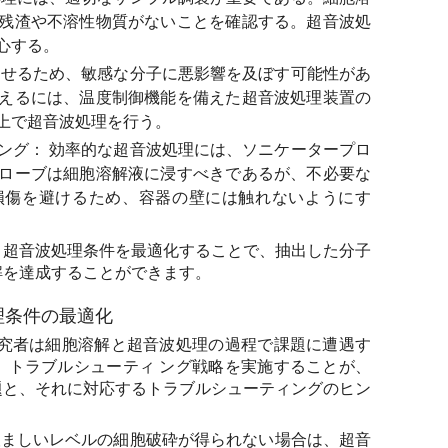
残渣や不溶性物質がないことを確認する。超音波処
心する。
せるため、敏感な分子に悪影響を及ぼす可能性があ
えるには、温度制御機能を備えた超音波処理装置の
上で超音波処理を行う。
ング：
効率的な超音波処理には、ソニケータープロ
ローブは細胞溶解液に浸すべきであるが、不必要な
損傷を避けるため、容器の壁には触れないようにす
、超音波処理条件を最適化することで、抽出した分子
解を達成することができます。
理条件の最適化
研究者は細胞溶解と超音波処理の過程で課題に遭遇す
、トラブルシューティ ング戦略を実施することが、
題と、それに対応するトラブルシューティングのヒン
ましいレベルの細胞破砕が得られない場合は、超音