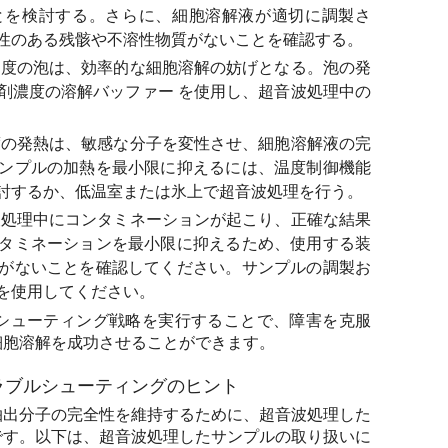
とを検討する。さらに、細胞溶解液が適切に調製さ
性のある残骸や不溶性物質がないことを確認する。
度の泡は、効率的な細胞溶解の妨げとなる。泡の発
剤濃度の溶解バッファー を使用し、超音波処理中の
の発熱は、敏感な分子を変性させ、細胞溶解液の完
ンプルの加熱を最小限に抑えるには、温度制御機能
討するか、低温室または氷上で超音波処理を行う。
処理中にコンタミネーションが起こり、正確な結果
タミネーションを最小限に抑えるため、使用する装
がないことを確認してください。サンプルの調製お
を使用してください。
シューティング戦略を実行することで、障害を克服
細胞溶解を成功させることができます。
ラブルシューティングのヒント
抽出分子の完全性を維持するために、超音波処理した
です。以下は、超音波処理したサンプルの取り扱いに