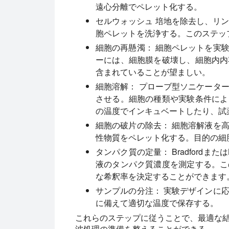
遠心分離でペレット化する。
セルウォッシュ
培地を除去し、リン
胞ペレットを洗浄する。このステッ
細胞の再懸濁：
細胞ペレットを実験
ーには、細胞膜を破壊し、細胞内内
含まれていることが望ましい。
細胞溶解：
プローブ型ソニケータ
させる。細胞の種類や実験条件によ
の温度でインキュベートしたり、試
細胞の破片の除去：
細胞溶解液を高
性物質をペレット化する。目的の細
タンパク質の定量：
Bradford
液のタンパク質濃度を測定する。こ
な希釈率を決定することができます
サンプルの分注：
実験デザインに応
に備えて適切な温度で保存する。
これらのステップに従うことで、最適な
波処理の準備を整えることができる。