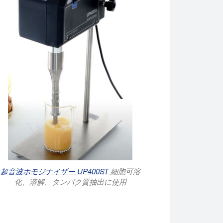
超音波ホモジナイザー UP400ST
細胞可溶
化、溶解、タンパク質抽出に使用