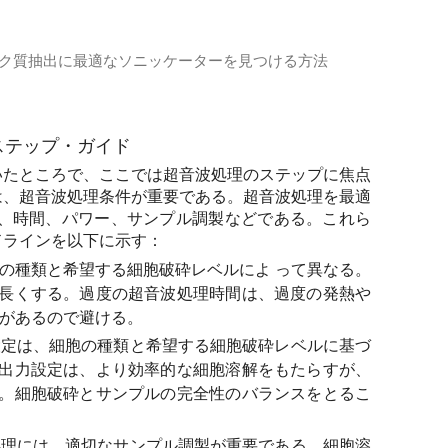
ク質抽出に最適なソニッケーターを見つける方法
細胞破砕、タンパク質の単離、DNAやRNAの断片化などのサン
ステップ・ガイド
いたところで、ここでは超音波処理のステップに焦点
は、超音波処理条件が重要である。超音波処理を最適
は、時間、パワー、サンプル調製などである。これら
ドラインを以下に示す：
の種類と希望する細胞破砕レベルによ って異なる。
長くする。過度の超音波処理時間は、過度の発熱や
性があるので避ける。
定は、細胞の種類と希望する細胞破砕レベルに基づ
出力設定は、より効率的な細胞溶解をもたらすが、
。細胞破砕とサンプルの完全性のバランスをとるこ
理には、適切なサンプル調製が重要である。細胞溶