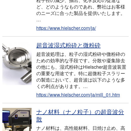
粒子径の減少、抽出、化学反応の促進な
ど、どのようなものであれ、弊社はお客様
のニーズに合った製品を提供いたします。
…
https://www.hielscher.com/ja/
超音波湿式粉砕と微粉砕
超音波処理は、粒子の湿式粉砕や微粉砕の
ための効率的な手段です。分散や凝集除去
の他にも、湿式粉砕はHielscher超音波装置
の重要な用途です。特に超微粒子スラリー
の製造において、超音波は以下のような多
くの利点があります。…
https://www.hielscher.com/ja/mill_01.htm
ナノ材料（ナノ粒子）の超音波分
散
ナノ材料は、高性能材料、日焼け止め、高