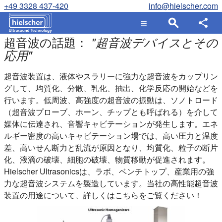
+49 3328 437-420
info@hielscher.com
超音波の話題：
"
超音波デバイスとその
応用
"
超音波装置は、液体やスラリーに強力な超音波をカップリン
グして、均質化、分散、乳化、抽出、化学反応の開始などを
行います。低周波、高強度の超音波の振動は、ソノトロード
（超音波プローブ、ホーン、チップとも呼ばれる）を介して
媒体に伝達され、音響キャビテーションが発生します。エネ
ルギー密度の高いキャビテーション場では、高い圧力と温度
差、高いせん断力と乱流が原因となり、均質化、粒子の断片
化、液滴の破壊、細胞の破壊、物質移動が促進されます。
Hielscher Ultrasonicsは、ラボ、ベンチトップ、産業用の強
力な超音波システムを製造しています。当社の高性能超音波
装置の用途について、詳しくはこちらをご覧ください！