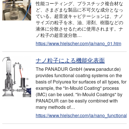
性能コーティング、プラスチック複合材な
ど、さまざまな製品に不可欠な成分となっ
ている。超音波キャビテーションは、ナノ
サイズの粒子を水、油、溶剤、樹脂などの
液体に分散させるために使用されます。ナ
ノ粒子の超音波分散…
https://www.hielscher.com/ja/nano_01.htm
ナノ粒子による機能化表面
The PANADUR GmbH (www.panadur.de)
provides functional coating systems on the
basis of Polyurea for surfaces of all types, for
example, the "In-Mould Coating" process
(IMC) can be used. "In-Mould Coatings" by
PANADUR can be easily combined with
many methods of
…
https://www.hielscher.com/ja/nano_functional