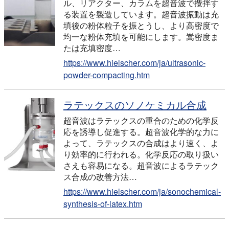
ル、リアクター、カラムを超音波で攪拌す
る装置を製造しています。超音波振動は充
填後の粉体粒子を振とうし、より高密度で
均一な粉体充填を可能にします。嵩密度ま
たは充填密度…
https://www.hielscher.com/ja/ultrasonic-
powder-compacting.htm
ラテックスのソノケミカル合成
超音波はラテックスの重合のための化学反
応を誘導し促進する。超音波化学的な力に
よって、ラテックスの合成はより速く、よ
り効率的に行われる。化学反応の取り扱い
さえも容易になる。超音波によるラテック
ス合成の改善方法…
https://www.hielscher.com/ja/sonochemical-
synthesis-of-latex.htm