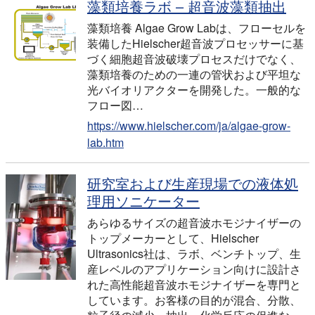
藻類培養ラボ – 超音波藻類抽出
藻類培養 Algae Grow Labは、フローセルを
装備したHielscher超音波プロセッサーに基
づく細胞超音波破壊プロセスだけでなく、
藻類培養のための一連の管状および平坦な
光バイオリアクターを開発した。一般的な
フロー図…
https://www.hielscher.com/ja/algae-grow-
lab.htm
研究室および生産現場での液体処
理用ソニケーター
あらゆるサイズの超音波ホモジナイザーの
トップメーカーとして、Hielscher
Ultrasonics社は、ラボ、ベンチトップ、生
産レベルのアプリケーション向けに設計さ
れた高性能超音波ホモジナイザーを専門と
しています。お客様の目的が混合、分散、