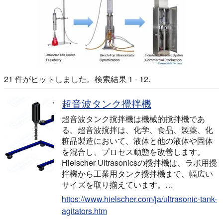
21 件がヒットしました。検索結果 1 - 12.
超音波タンク攪拌機
超音波タンク撹拌機は機械的撹拌機であ
る。超音波撹拌は、化学、食品、製薬、化
粧品製造において、液体と他の液体や固体
を混合し、プロセス動態を改善します。
Hielscher Ultrasonicsの攪拌機は、ラボ用攪
拌機から工業用タンク攪拌機まで、幅広い
サイズを取り揃えています。…
https://www.hielscher.com/ja/ultrasonic-tank-
agitators.htm