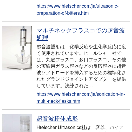
https://www.hielscher.com/ja/ultrasonic-
preparation-of-bitters.htm
マルチネックフラスコでの超音波
処理
超音波照射は、化学反応や生化学反応に広
く使用されています。ヒールシャー社で
は、丸底フラスコ、多口フラスコ、その他
の実験用ガラス容器などの反応容器に超音
波ソノトロードを挿入するための標準化さ
れたグランドジョイントアダプターを提供
しています。洗練された…
https://www.hielscher.com/ja/sonication-in-
multi-neck-flasks.htm
超音波粉体成形
Hielscher Ultrasonics社は、容器、バイア