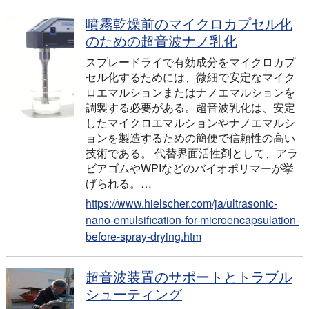
噴霧乾燥前のマイクロカプセル化
のための超音波ナノ乳化
スプレードライで有効成分をマイクロカプ
セル化するためには、微細で安定なマイク
ロエマルションまたはナノエマルションを
調製する必要がある。超音波乳化は、安定
したマイクロエマルションやナノエマルシ
ョンを製造するための簡便で信頼性の高い
技術である。 代替界面活性剤として、アラ
ビアゴムやWPIなどのバイオポリマーが挙
げられる。…
https://www.hielscher.com/ja/ultrasonic-
nano-emulsification-for-microencapsulation-
before-spray-drying.htm
超音波装置のサポートとトラブル
シューティング