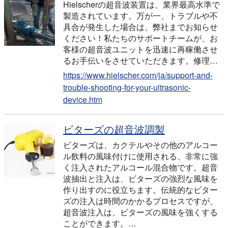
Hielscherの超音波装置は、業界最高水準で
製造されています。万が一、トラブルや不
具合が発生した場合は、弊社までお知らせ
ください！私たちのサポートチームが、お
客様の超音波ユニットを迅速に再稼働させ
るお手伝いをさせていただきます。修理…
https://www.hielscher.com/ja/support-and-
trouble-shooting-for-your-ultrasonic-
device.htm
ビターズの超音波調製
ビターズは、カクテルやその他のアルコー
ル飲料の風味付けに使用される、非常に強
く注入されたアルコール混合物です。超音
波抽出と注入は、ビターズの強烈な風味を
作り出すのに役立ちます。伝統的なビター
ズの注入は時間のかかるプロセスですが、
超音波注入は、ビターズの風味を強くする
ことができます。…