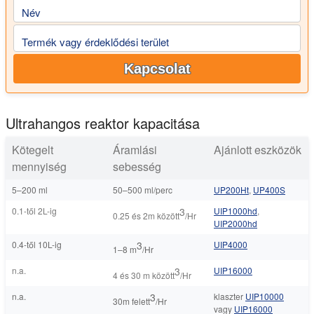
Név
Termék vagy érdeklődési terület
Kapcsolat
Ultrahangos reaktor kapacitása
Kötegelt
Áramlási
Ajánlott eszközök
mennyiség
sebesség
5–200 ml
50–500 ml/perc
UP200Ht
,
UP400S
0.1-től 2L-ig
3
UIP1000hd
,
0.25 és 2m között
/Hr
UIP2000hd
0.4-től 10L-ig
3
UIP4000
1–8 m
/Hr
n.a.
3
UIP16000
4 és 30 m között
/Hr
n.a.
3
klaszter
UIP10000
30m felett
/Hr
vagy
UIP16000