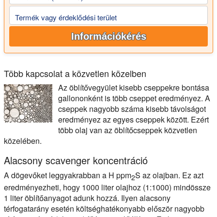
Termék vagy érdeklődési terület
Információkérés
Több kapcsolat a közvetlen közelben
Az öblítővegyület kisebb cseppekre bontása
gallononként is több cseppet eredményez. A
cseppek nagyobb száma kisebb távolságot
eredményez az egyes cseppek között. Ezért
több olaj van az öblítőcseppek közvetlen
közelében.
Alacsony scavenger koncentráció
A dögevőket leggyakrabban a H ppm
S az olajban. Ez azt
2
eredményezheti, hogy 1000 liter olajhoz (1:1000) mindössze
1 liter öblítőanyagot adunk hozzá. Ilyen alacsony
térfogatarány esetén költséghatékonyabb először nagyobb