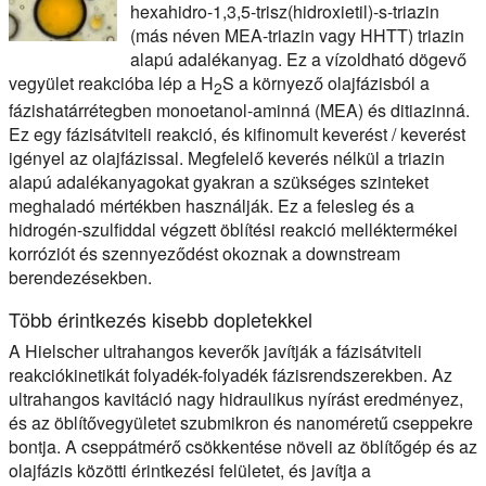
hexahidro-1,3,5-trisz(hidroxietil)-s-triazin
(más néven MEA-triazin vagy HHTT) triazin
alapú adalékanyag. Ez a vízoldható dögevő
vegyület reakcióba lép a H
S a környező olajfázisból a
2
fázishatárrétegben monoetanol-aminná (MEA) és ditiazinná.
Ez egy fázisátviteli reakció, és kifinomult keverést / keverést
igényel az olajfázissal. Megfelelő keverés nélkül a triazin
alapú adalékanyagokat gyakran a szükséges szinteket
meghaladó mértékben használják. Ez a felesleg és a
hidrogén-szulfiddal végzett öblítési reakció melléktermékei
korróziót és szennyeződést okoznak a downstream
berendezésekben.
Több érintkezés kisebb dopletekkel
A Hielscher ultrahangos keverők javítják a fázisátviteli
reakciókinetikát folyadék-folyadék fázisrendszerekben. Az
ultrahangos kavitáció nagy hidraulikus nyírást eredményez,
és az öblítővegyületet szubmikron és nanoméretű cseppekre
bontja. A cseppátmérő csökkentése növeli az öblítőgép és az
olajfázis közötti érintkezési felületet, és javítja a