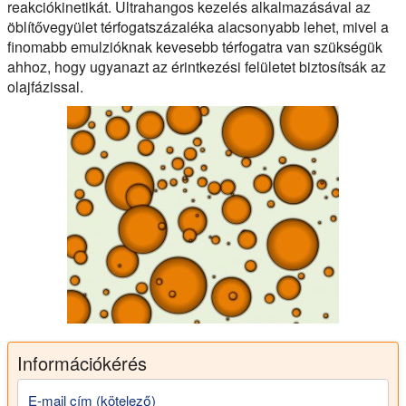
reakciókinetikát. Ultrahangos kezelés alkalmazásával az
öblítővegyület térfogatszázaléka alacsonyabb lehet, mivel a
finomabb emulzióknak kevesebb térfogatra van szükségük
ahhoz, hogy ugyanazt az érintkezési felületet biztosítsák az
olajfázissal.
Információkérés
E-mail cím (kötelező)