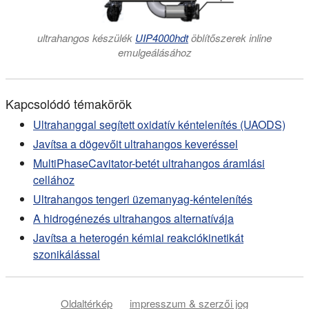
ultrahangos készülék
UIP4000hdt
öblítőszerek inline
emulgeálásához
Kapcsolódó témakörök
Ultrahanggal segített oxidatív kéntelenítés (UAODS)
Javítsa a dögevőit ultrahangos keveréssel
MultiPhaseCavitator-betét ultrahangos áramlási
cellához
Ultrahangos tengeri üzemanyag-kéntelenítés
A hidrogénezés ultrahangos alternatívája
Javítsa a heterogén kémiai reakciókinetikát
szonikálással
Oldaltérkép
impresszum & szerzői jog