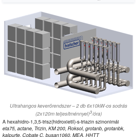
Ultrahangos keverőrendszer – 2 db 6x10kW-os sodrás
3
(2x120m teljesítménnyel)
/óra)
A hexahidro-1,3,5-trisz(hidroxietil)-s-triazin szinonimái
eta75, actane, Trizin, KM 200, Roksol, grotanb, grotanbk,
kalpurte, Cobate C, busan1060, MEA, HHTT