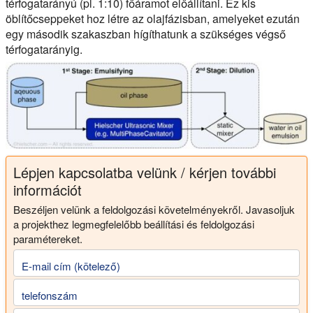
térfogatarányú (pl. 1:10) főáramot előállítani. Ez kis
öblítőcseppeket hoz létre az olajfázisban, amelyeket ezután
egy második szakaszban hígíthatunk a szükséges végső
térfogatarányig.
Lépjen kapcsolatba velünk / kérjen további
információt
Beszéljen velünk a feldolgozási követelményekről. Javasoljuk
a projekthez legmegfelelőbb beállítási és feldolgozási
paramétereket.
E-mail cím (kötelező)
telefonszám