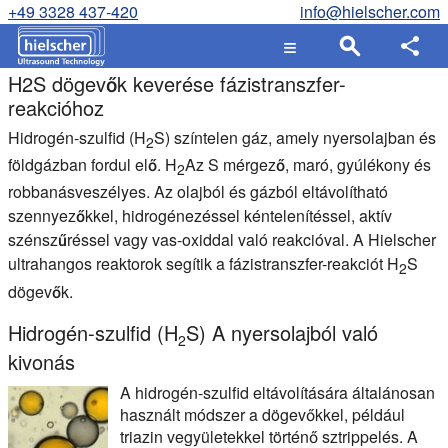
+49 3328 437-420
info@hielscher.com
H2S dögevők keverése fázistranszfer-
reakcióhoz
Hidrogén-szulfid (H
S) színtelen gáz, amely nyersolajban és
2
földgázban fordul elő. H
Az S mérgező, maró, gyúlékony és
2
robbanásveszélyes. Az olajból és gázból eltávolítható
szennyezőkkel, hidrogénezéssel kéntelenítéssel, aktív
szénszűréssel vagy vas-oxiddal való reakcióval. A Hielscher
ultrahangos reaktorok segítik a fázistranszfer-reakciót H
S
2
dögevők.
Hidrogén-szulfid (H
S) A nyersolajból való
2
kivonás
A hidrogén-szulfid eltávolítására általánosan
használt módszer a dögevőkkel, például
triazin vegyületekkel történő sztrippelés. A