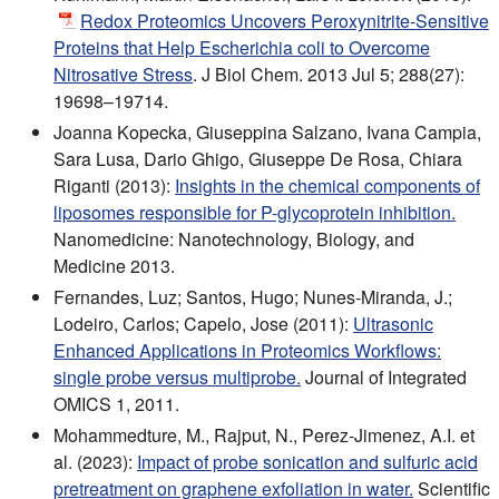
Redox Proteomics Uncovers Peroxynitrite-Sensitive
Proteins that Help Escherichia coli to Overcome
Nitrosative Stress
. J Biol Chem. 2013 Jul 5; 288(27):
19698–19714.
Joanna Kopecka, Giuseppina Salzano, Ivana Campia,
Sara Lusa, Dario Ghigo, Giuseppe De Rosa, Chiara
Riganti (2013):
Insights in the chemical components of
liposomes responsible for P-glycoprotein inhibition.
Nanomedicine: Nanotechnology, Biology, and
Medicine 2013.
Fernandes, Luz; Santos, Hugo; Nunes-Miranda, J.;
Lodeiro, Carlos; Capelo, Jose (2011):
Ultrasonic
Enhanced Applications in Proteomics Workflows:
single probe versus multiprobe.
Journal of Integrated
OMICS 1, 2011.
Mohammedture, M., Rajput, N., Perez-Jimenez, A.I. et
al. (2023):
Impact of probe sonication and sulfuric acid
pretreatment on graphene exfoliation in water.
Scientific