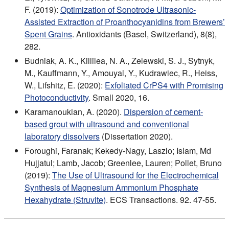
F. (2019):
Optimization of Sonotrode Ultrasonic-
Assisted Extraction of Proanthocyanidins from Brewers’
Spent Grains
. Antioxidants (Basel, Switzerland), 8(8),
282.
Budniak, A. K., Killilea, N. A., Zelewski, S. J., Sytnyk,
M., Kauffmann, Y., Amouyal, Y., Kudrawiec, R., Heiss,
W., Lifshitz, E. (2020):
Exfoliated CrPS4 with Promising
Photoconductivity
. Small 2020, 16.
Karamanoukian, A. (2020).
Dispersion of cement-
based grout with ultrasound and conventional
laboratory dissolvers
(Dissertation 2020).
Foroughi, Faranak; Kekedy-Nagy, Laszlo; Islam, Md
Hujjatul; Lamb, Jacob; Greenlee, Lauren; Pollet, Bruno
(2019):
The Use of Ultrasound for the Electrochemical
Synthesis of Magnesium Ammonium Phosphate
Hexahydrate (Struvite)
. ECS Transactions. 92. 47-55.