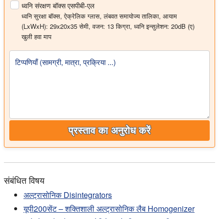
ध्वनि संरक्षण बॉक्स एसपीबी-एल
ध्वनि सुरक्षा बॉक्स, ऐक्रेलिक ग्लास, लंबवत समायोज्य तालिका, आयाम
(LxWxH): 29x20x35 सेमी, वजन: 13 किग्रा, ध्वनि इन्सुलेशन: 20dB (ए)
खुली हवा माप
टिप्पणियाँ (सामग्री, मात्रा, प्रक्रिया ...)
प्रस्ताव का अनुरोध करें
संबंधित विषय
अल्ट्रासोनिक Disintegrators
यूपी200सेंट – शक्तिशाली अल्ट्रासोनिक लैब Homogenizer