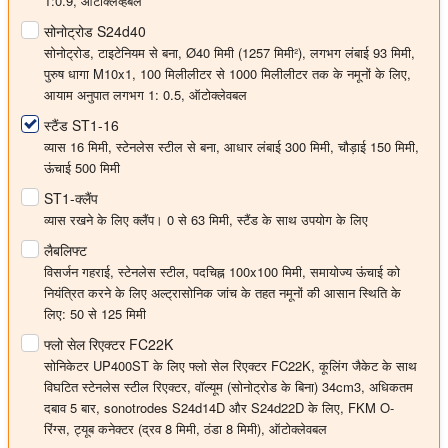
1:0.9, ऑटोक्लेव्हेबल
सोनोट्रोड S24d40
सोनोट्रोड, टाइटेनियम से बना,
Ø40 मिमी
(1257 मिमी²), लगभग लंबाई 93 मिमी,
पुरुष धागा M10x1, 100 मिलीलीटर से 1000 मिलीलीटर तक के नमूनों के लिए,
आयाम अनुपात लगभग 1: 0.5, ऑटोक्लेवबल
स्टैंड ST1-16
व्यास 16 मिमी, स्टेनलेस स्टील से बना, आधार लंबाई 300 मिमी, चौड़ाई 150 मिमी,
ऊंचाई 500 मिमी
ST1-क्लैंप
व्यास रखने के लिए क्लैंप। 0 से 63 मिमी, स्टैंड के साथ उपयोग के लिए
लैबलिफ्ट
विसर्जन गहराई, स्टेनलेस स्टील, पदचिह्न 100x100 मिमी, समायोज्य ऊंचाई को
नियंत्रित करने के लिए अल्ट्रासोनिक जांच के तहत नमूनों की आसान स्थिति के
लिए: 50 से 125 मिमी
फ्लो सेल रिएक्टर FC22K
सोनिकेटर UP400ST के लिए फ्लो सेल रिएक्टर FC22K, कूलिंग जैकेट के साथ
विघटित स्टेनलेस स्टील रिएक्टर, वॉल्यूम (सोनोट्रोड के बिना) 34cm3, अधिकतम
दबाव 5 बार, sonotrodes S24d14D और S24d22D के लिए, FKM O-
रिंग्स, ट्यूब कनेक्टर (द्रव 8 मिमी, ठंडा 8 मिमी), ऑटोक्लेवबल