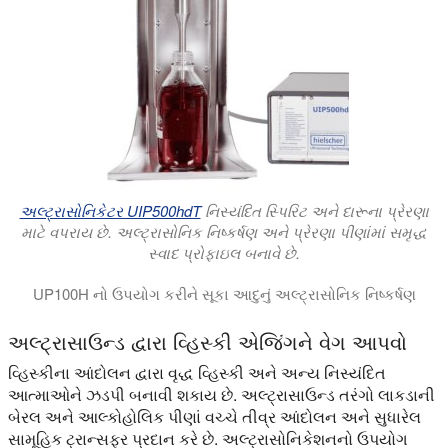
અલ્ટ્રાસોનિકેટર UIP500hdT
નિસ્યંદિત સ્પિરિટ અને દારૂના પ્રેરણા
માટે વપરાય છે. અલ્ટ્રાસોનિક નિષ્કર્ષણ અને પ્રેરણા પીણાંમાં સમૃદ્ધ
સ્વાદ પ્રોફાઇલ બનાવે છે.
UP100H નો ઉપયોગ કરીને સૂકા આદુનું અલ્ટ્રાસોનિક નિષ્કર્ષણ
અલ્ટ્રાસોનિક નિષ્કર્ષણ પ્રણાલીઓનો ઉપયોગ આદુમાંથી જીંજરોલ અન
અલ્ટ્રાસાઉન્ડ દ્વારા વ્હિસ્કી એજિંગને વેગ આપવો
વ્હિસ્કીના આંદોલન દ્વારા વૃદ્ધ વ્હિસ્કી અને અન્ય નિસ્યંદિત
આત્માઓને ઝડપી બનાવી શકાય છે. અલ્ટ્રાસાઉન્ડ તરંગો લાકડાની
બેરલ અને આલ્કોહોલિક પીણાં વચ્ચે તીવ્ર આંદોલન અને સુધારેલ
સામૂહિક ટ્રાન્સફર પ્રદાન કરે છે. અલ્ટ્રાસોનિકેશનનો ઉપયોગ