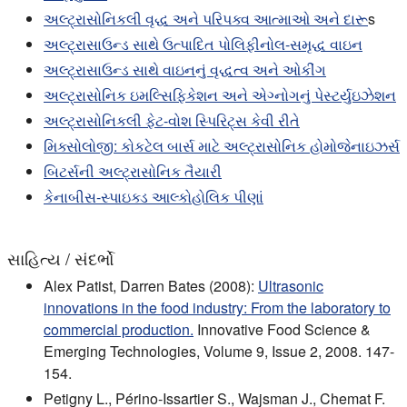
અલ્ટ્રાસોનિકલી વૃદ્ધ અને પરિપક્વ આત્માઓ અને દારૂ
s
અલ્ટ્રાસાઉન્ડ સાથે ઉત્પાદિત પોલિફીનોલ-સમૃદ્ધ વાઇન
અલ્ટ્રાસાઉન્ડ સાથે વાઇનનું વૃદ્ધત્વ અને ઓકીંગ
અલ્ટ્રાસોનિક ઇમલ્સિફિકેશન અને એગ્નોગનું પેસ્ટર્યુઇઝેશન
અલ્ટ્રાસોનિકલી ફેટ-વોશ સ્પિરિટ્સ કેવી રીતે
મિક્સોલોજી: કોકટેલ બાર્સ માટે અલ્ટ્રાસોનિક હોમોજેનાઇઝર્સ
બિટર્સની અલ્ટ્રાસોનિક તૈયારી
કેનાબીસ-સ્પાઇક્ડ આલ્કોહોલિક પીણાં
સાહિત્ય / સંદર્ભો
Alex Patist, Darren Bates (2008):
Ultrasonic
innovations in the food industry: From the laboratory to
commercial production.
Innovative Food Science &
Emerging Technologies, Volume 9, Issue 2, 2008. 147-
154.
Petigny L., Périno-Issartier S., Wajsman J., Chemat F.