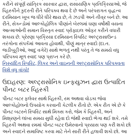
કરીને સંપૂર્ણ યાંત્રિક સારવાર દ્વારા, રાસાયણિક પ્રતિક્રિયાઓ, જે
વ્હિસ્કીને કુદરતી રીતે પરિપક્વ થવા દે છે અને પરંપરાગત વૃદ્ધત્વ
દરમિયાન ખૂબ જ ધીરે ધીરે થાય છે, તે ઝડપી અને તીવ્ર બને છે. આ
રીતે, સેકન્ડોમાં આલ્કોહોલિક પીણાંને બેરલમાં ઘણા વર્ષોથી વયના
આત્માઓની સમાન વિસ્તૃત સ્વાદ પ્રોફાઇલ ઓફર કરીને વધારી
શકાય છે. પ્રેરણા પ્રક્રિયા દરમિયાન સ્પિરિટ અલ્ટ્રાસાઉન્ડ
તરંગોના સંપર્કમાં આવતા હોવાથી, પીણું માત્ર સ્વાદો (દા.ત.
જડીબુટ્ટીઓ, આદુ વગેરે) સાથે ભળતું નથી પરંતુ તે જ સમયે વધુ
પરિપક્વ મૂળ સ્વાદ પણ પ્રાપ્ત કરે છે.
નિસ્યંદિત સ્પિરિટ, લિકર અને વાઇનની અલ્ટ્રાસોનિક પરિપક્વતા
વિશે વધુ વાંચો!
ઉદાહરણ: અલ્ટ્રાસોનિક ઇન્ફ્યુઝન દ્વારા ઉત્પાદિત
પીનટ બટર વ્હિસ્કી
પીનટ બટર ફ્લેવર સાથે વ્હિસ્કી, રમ અથવા વોડકા જેવા
આલ્કોહોલનો ઉપયોગ કરવાની કેટલીક રીતો છે. એક રીત એ છે કે
પીનટ બટરને સ્પિરિટ સાથે મિક્સ કરો, જેમ કે વ્હિસ્કી, અને
મિશ્રણને લાંબા સમય સુધી રહેવા દો જેથી સ્વાદો ભેગા થઈ શકે. તમે
વ્હિસ્કી અથવા રમમાં પીનટ બટર ઉમેરવાનો પ્રયાસ પણ કરી શકો છો
અને સ્વાદને સમાવિષ્ટ કરવા માટે તેને સારી રીતે હલાવી શકો છો. આ