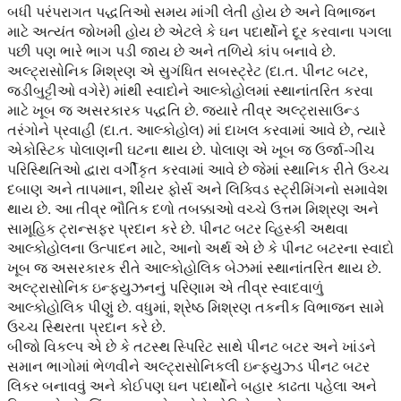
બધી પરંપરાગત પદ્ધતિઓ સમય માંગી લેતી હોય છે અને વિભાજન
માટે અત્યંત જોખમી હોય છે એટલે કે ઘન પદાર્થોને દૂર કરવાના પગલા
પછી પણ ભારે ભાગ પડી જાય છે અને તળિયે કાંપ બનાવે છે.
અલ્ટ્રાસોનિક મિશ્રણ એ સુગંધિત સબસ્ટ્રેટ (દા.ત. પીનટ બટર,
જડીબુટ્ટીઓ વગેરે) માંથી સ્વાદોને આલ્કોહોલમાં સ્થાનાંતરિત કરવા
માટે ખૂબ જ અસરકારક પદ્ધતિ છે. જ્યારે તીવ્ર અલ્ટ્રાસાઉન્ડ
તરંગોને પ્રવાહી (દા.ત. આલ્કોહોલ) માં દાખલ કરવામાં આવે છે, ત્યારે
એકોસ્ટિક પોલાણની ઘટના થાય છે. પોલાણ એ ખૂબ જ ઉર્જા-ગીચ
પરિસ્થિતિઓ દ્વારા વર્ગીકૃત કરવામાં આવે છે જેમાં સ્થાનિક રીતે ઉચ્ચ
દબાણ અને તાપમાન, શીયર ફોર્સ અને લિક્વિડ સ્ટ્રીમિંગનો સમાવેશ
થાય છે. આ તીવ્ર ભૌતિક દળો તબક્કાઓ વચ્ચે ઉત્તમ મિશ્રણ અને
સામૂહિક ટ્રાન્સફર પ્રદાન કરે છે. પીનટ બટર વ્હિસ્કી અથવા
આલ્કોહોલના ઉત્પાદન માટે, આનો અર્થ એ છે કે પીનટ બટરના સ્વાદો
ખૂબ જ અસરકારક રીતે આલ્કોહોલિક બેઝમાં સ્થાનાંતરિત થાય છે.
અલ્ટ્રાસોનિક ઇન્ફ્યુઝનનું પરિણામ એ તીવ્ર સ્વાદવાળું
આલ્કોહોલિક પીણું છે. વધુમાં, શ્રેષ્ઠ મિશ્રણ તકનીક વિભાજન સામે
ઉચ્ચ સ્થિરતા પ્રદાન કરે છે.
બીજો વિકલ્પ એ છે કે તટસ્થ સ્પિરિટ સાથે પીનટ બટર અને ખાંડને
સમાન ભાગોમાં ભેળવીને અલ્ટ્રાસોનિકલી ઇન્ફ્યુઝ્ડ પીનટ બટર
લિકર બનાવવું અને કોઈપણ ઘન પદાર્થોને બહાર કાઢતા પહેલા અને