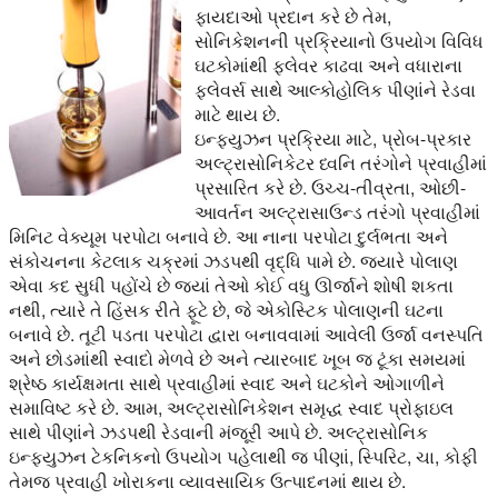
ફાયદાઓ પ્રદાન કરે છે તેમ,
સોનિકેશનની પ્રક્રિયાનો ઉપયોગ વિવિધ
ઘટકોમાંથી ફ્લેવર કાઢવા અને વધારાના
ફ્લેવર્સ સાથે આલ્કોહોલિક પીણાંને રેડવા
માટે થાય છે.
ઇન્ફ્યુઝન પ્રક્રિયા માટે, પ્રોબ-પ્રકાર
અલ્ટ્રાસોનિકેટર ધ્વનિ તરંગોને પ્રવાહીમાં
પ્રસારિત કરે છે. ઉચ્ચ-તીવ્રતા, ઓછી-
આવર્તન અલ્ટ્રાસાઉન્ડ તરંગો પ્રવાહીમાં
મિનિટ વેક્યૂમ પરપોટા બનાવે છે. આ નાના પરપોટા દુર્લભતા અને
સંકોચનના કેટલાક ચક્રમાં ઝડપથી વૃદ્ધિ પામે છે. જ્યારે પોલાણ
એવા કદ સુધી પહોંચે છે જ્યાં તેઓ કોઈ વધુ ઊર્જાને શોષી શકતા
નથી, ત્યારે તે હિંસક રીતે ફૂટે છે, જે એકોસ્ટિક પોલાણની ઘટના
બનાવે છે. તૂટી પડતા પરપોટા દ્વારા બનાવવામાં આવેલી ઉર્જા વનસ્પતિ
અને છોડમાંથી સ્વાદો મેળવે છે અને ત્યારબાદ ખૂબ જ ટૂંકા સમયમાં
શ્રેષ્ઠ કાર્યક્ષમતા સાથે પ્રવાહીમાં સ્વાદ અને ઘટકોને ઓગાળીને
સમાવિષ્ટ કરે છે. આમ, અલ્ટ્રાસોનિકેશન સમૃદ્ધ સ્વાદ પ્રોફાઇલ
સાથે પીણાંને ઝડપથી રેડવાની મંજૂરી આપે છે. અલ્ટ્રાસોનિક
ઇન્ફ્યુઝન ટેકનિકનો ઉપયોગ પહેલાથી જ પીણાં, સ્પિરિટ, ચા, કોફી
તેમજ પ્રવાહી ખોરાકના વ્યાવસાયિક ઉત્પાદનમાં થાય છે.