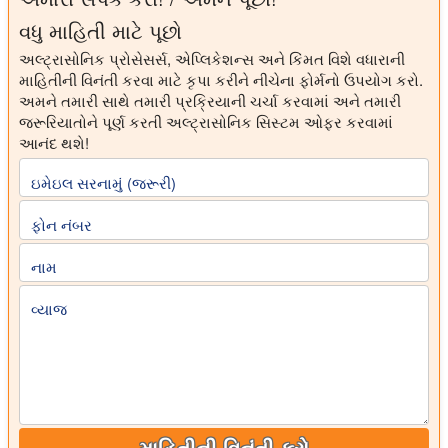
વધુ માહિતી માટે પૂછો
અલ્ટ્રાસોનિક પ્રોસેસર્સ, એપ્લિકેશન્સ અને કિંમત વિશે વધારાની
માહિતીની વિનંતી કરવા માટે કૃપા કરીને નીચેના ફોર્મનો ઉપયોગ કરો.
અમને તમારી સાથે તમારી પ્રક્રિયાની ચર્ચા કરવામાં અને તમારી
જરૂરિયાતોને પૂર્ણ કરતી અલ્ટ્રાસોનિક સિસ્ટમ ઓફર કરવામાં
આનંદ થશે!
ઇમેઇલ સરનામું (જરૂરી)
ફોન નંબર
નામ
વ્યાજ