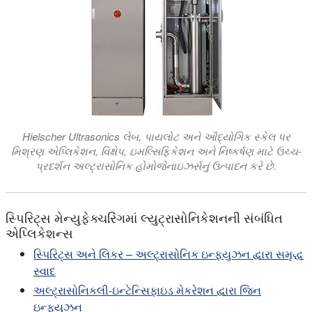
Hielscher Ultrasonics લેબ, પાયલોટ અને ઔદ્યોગિક સ્કેલ પર
મિશ્રણ એપ્લિકેશન, વિક્ષેપ, ઇમલ્સિફિકેશન અને નિષ્કર્ષણ માટે ઉચ્ચ-
પ્રદર્શન અલ્ટ્રાસોનિક હોમોજેનાઇઝર્સનું ઉત્પાદન કરે છે.
સ્પિરિટ્સ મેન્યુફેક્ચરિંગમાં લ્યુટ્રાસોનિકેશનની સંબંધિત
એપ્લિકેશન્સ
સ્પિરિટ્સ અને લિકર – અલ્ટ્રાસોનિક ઇન્ફ્યુઝન દ્વારા સમૃદ્ધ
સ્વાદ
અલ્ટ્રાસોનિકલી-ઇન્ટેન્સિફાઇડ મેકરેશન દ્વારા જિન
ઇન્ફ્યુઝન