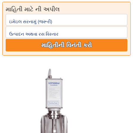
માહિતી માટે ની અપીલ
ઇમેઇલ સરનામું (જરૂરી)
ઉત્પાદન અથવા રસ વિસ્તાર
માહિતીની વિનંતી કરો