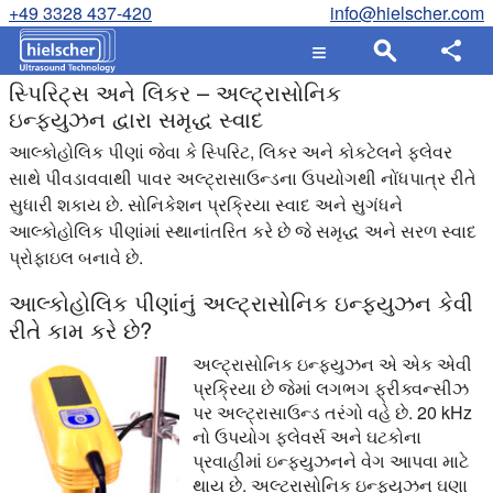
+49 3328 437-420
info@hielscher.com
સ્પિરિટ્સ અને લિકર – અલ્ટ્રાસોનિક
ઇન્ફ્યુઝન દ્વારા સમૃદ્ધ સ્વાદ
આલ્કોહોલિક પીણાં જેવા કે સ્પિરિટ, લિકર અને કોકટેલને ફ્લેવર
સાથે પીવડાવવાથી પાવર અલ્ટ્રાસાઉન્ડના ઉપયોગથી નોંધપાત્ર રીતે
સુધારી શકાય છે. સોનિકેશન પ્રક્રિયા સ્વાદ અને સુગંધને
આલ્કોહોલિક પીણાંમાં સ્થાનાંતરિત કરે છે જે સમૃદ્ધ અને સરળ સ્વાદ
પ્રોફાઇલ બનાવે છે.
આલ્કોહોલિક પીણાંનું અલ્ટ્રાસોનિક ઇન્ફ્યુઝન કેવી
રીતે કામ કરે છે?
અલ્ટ્રાસોનિક ઇન્ફ્યુઝન એ એક એવી
પ્રક્રિયા છે જેમાં લગભગ ફ્રીક્વન્સીઝ
પર અલ્ટ્રાસાઉન્ડ તરંગો વહે છે. 20 kHz
નો ઉપયોગ ફ્લેવર્સ અને ઘટકોના
પ્રવાહીમાં ઇન્ફ્યુઝનને વેગ આપવા માટે
થાય છે. અલ્ટ્રાસોનિક ઇન્ફ્યુઝન ઘણા