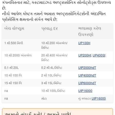
કંપનવિસ્તાર માટે, કસ્ટમાઇઝ્ડ અલ્ટ્રાસોનિક સોનોટ્રોડ્સ ઉપલબ્ધ
છે.
નીચે આપેલ કોષ્ટક તમને અમારા અલ્ટ્રાસોનિકેટર્સની અંદાજિત
પ્રોસેસિંગ ક્ષમતાનો સંકેત આપે છે:
બેચ વોલ્યુમ
પ્રવાહ દર
ભલામણ કરેલ
ઉપકરણો
1 થી 500 મિલી
10 થી 200 એમએલ/
UP100H
મિનિટ
10 થી 2000 એમએલ
20 થી 400 એમએલ/
UP200Ht
,
UP400St
મિનિટ
0.1 થી 20L
0.2 થી 4L/મિનિટ
UIP2000hdT
10 થી 100 લિ
2 થી 10L/મિનિટ
UIP4000hdT
15 થી 150 લિ
3 થી 15L/મિનિટ
UIP6000hdT
na
10 થી 100L/મિનિટ
UIP16000
na
મોટા
નું ક્લસ્ટર
UIP16000
અમારો સંપર્ક કરો! / અમને પૂછો!