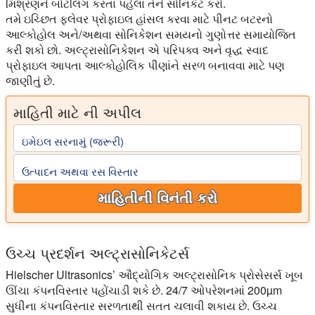
મિશ્રણને બોટલિંગ કરતા પહેલા તેને સોનિકેટ કરો.
તમે ઇચ્છિત ફ્લેવર પ્રોફાઇલ હાંસલ કરવા માટે પીનટ બટરનો
આલ્કોહોલ અને/અથવા સોનિકેશન સમયનો ગુણોત્તર સમાયોજિત
કરી શકો છો. અલ્ટ્રાસોનિકેશન એ પરિપક્વ અને વૃદ્ધ સ્વાદ
પ્રોફાઇલ આપતા આલ્કોહોલિક પીણાંને સરળ બનાવવા માટે પણ
જાણીતું છે.
માહિતી માટે ની અપીલ
ઇમેઇલ સરનામું (જરૂરી)
ઉત્પાદન અથવા રસ વિસ્તાર
માહિતીની વિનંતી કરો
ઉચ્ચ પ્રદર્શન અલ્ટ્રાસોનિકેટર્સ
Hielscher Ultrasonics’ ઔદ્યોગિક અલ્ટ્રાસોનિક પ્રોસેસર્સ ખૂબ
ઊંચા કંપનવિસ્તાર પહોંચાડી શકે છે. 24/7 ઓપરેશનમાં 200µm
સુધીના કંપનવિસ્તાર સરળતાથી સતત ચલાવી શકાય છે. ઉચ્ચ