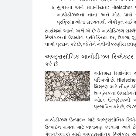
સુગમતા અને માપનીયતા:
Hielscher પ
બાયોડીઝલના નાના અને મોટા પાયે 
પ્રક્રિયાઓમાં સરળતાથી એકીકૃત થઈ શક
સારાંશમાં આનો અર્થ એ છે કે બાયોડિઝલ સંશ્લે
રિએક્ટરનો ઉપયોગ પ્રતિક્રિયા દર, ઉપજ, શુદ્
લાભો પ્રદાન કરે છે, જે તેને નવીનીકરણીય ઇં
અલ્ટ્રાસોનિક બાયોડીઝલ રિએક્ટર 
કરે છે
અતિશય મિથેનોલ અને
પરિબળો છે. Hielsche
મિશ્રણ માટે તીવ્ર 
ઉત્પ્રેરકના ઉપયોગને
ઓછા ઉત્પ્રેરકની જ
પ્રભાવિત કરે છે, જે ઝ
બાયોડીઝલ ઉત્પાદન માટે અલ્ટ્રાસોનિક રિ
ઉત્પાદન ક્ષમતા માટે ભલામણ કરવામાં આવે છ
ગેલન/કલાક) સાથે અલ્ટ્રાસોનિક રિએક્ટર ઓફર