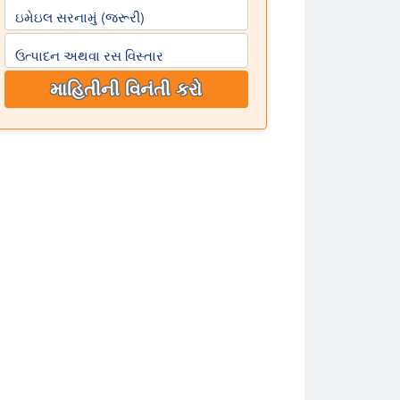
ઇમેઇલ સરનામું (જરૂરી)
ઉત્પાદન અથવા રસ વિસ્તાર
માહિતીની વિનંતી કરો