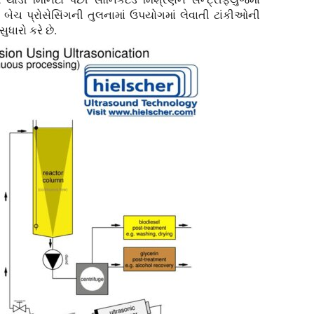
ેચ પ્રોસેસિંગની તુલનામાં ઉપયોગમાં લેવાતી ટાંકીઓની
ુધારો કરે છે.