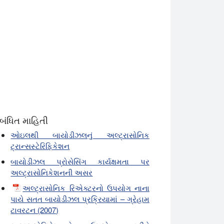
બંધિત માહિતી
ઓઇલથી બાયોડીઝલનું અલ્ટ્રાસોનિક
ટ્રાન્સસ્ટેરિફિકેશન
બાયોડીઝલ પ્રોસેસિંગ કાર્યક્ષમતા પર
અલ્ટ્રાસોનિકેશનની અસર
અલ્ટ્રાસોનિક રિએક્ટરનો ઉપયોગ નાના
પાયે સતત બાયોડીઝલ પ્રક્રિયામાં – ગ્રેહામ
ટાવરટન (2007)