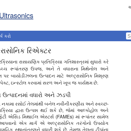
અ
Ultrasonics
ર્ક કરો
્રાસોનિક રિએક્ટર
્રિયાના રાસાયણિક પ્રતિક્રિયા ગતિશાસ્ત્રમાં સુધારો કરે
 ઉચ્ચ રૂપાંતરણ ઉપજ, અને તે વધારાના મિથેનોલ અને
કેલ પર બાયોડીઝલના ઉત્પાદન માટે અલ્ટ્રાસોનિક મિશ્રણ
ેક્ટ, ઇન્સ્ટોલ કરવામાં સરળ અને ખૂબ જ કાર્યક્ષમ છે.
 ઉત્પાદનમાં વધારો અને ઝડપી
નકામા રસોઈ તેલમાંથી બનેલ નવીનીકરણીય અને સ્વચ્છ-
તિક્રિયા દ્વારા ઉત્પન્ન થઈ શકે છે, જેમાં આલ્કોહોલ અને
ં ફેટી એસિડ મિથાઈલ એસ્ટર્સ (FAMEs) માં રૂપાંતર સામેલ
 વેગ આપવાનો એક માર્ગ એ અલ્ટ્રાસોનિક તરંગોનો ઉપયોગ
મૂહિક સ્થાનાંતરણને વધારી શકે છે, તેમજ તેલના ટીપાંના