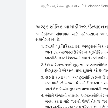
વધુ ઉપજ, ઉચ્ચ ગુણવત્તા માટે Hielscher So
આ વિડીયો ટ્યુટોરીયલમાં અમે તમને અલ્ટ્રા
અલ્ટ્રાસોનિક બાયોડીઝલ ઉત્પાદનન
બાયોડીઝલ સંશ્લેષણ માટે પ્રોબ-ટાઇપ અલ્
સમાવેશ થાય છે:
ઝડપી પ્રતિક્રિયા દર:
અલ્ટ્રાસોનિક તર
અને ટ્રાન્સએસ્ટેરિફિકેશન પ્રતિક્રિય
બાયોડિઝલની ઉપજમાં વધારો કરી શકે છે
ઉચ્ચ ઉપજ અને શુદ્ધતા:
અલ્ટ્રાસોનિક બ
મિશ્રણની એકરૂપતામાં સુધારો કરે છે, 
સસ્તો કાચા માલ:
અલ્ટ્રાસોનિક્સનો ઉપ
કરી શકો છો – જેમ કે રસોઈ તેલનો બગ
અને તેને ઉચ્ચ-ગુણવત્તાવાળા બાયોડીઝલમ
ઓછી ઉર્જાનો વપરાશ:
અલ્ટ્રાસોનિકેશન
ગરમ કરવા માટે જરૂરી ઉર્જા તેમજ જરૂરી
અને ખર્ચ-અસરકારક પ્રક્રિયા થાય છે.
વ