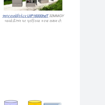
અલ્ટ્રાસોનિકેટર UIP16000hdT
32MMGY
બાયોડીઝલ પર પ્રક્રિયા કરવા સક્ષમ છે.