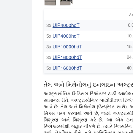
ટ
3x
UIP4000hdT
6.
5x
UIP4000hdT
10.
3x
UIP10000hdT
15.
3x
UIP16000hdT
24.
5x
UIP16000hdT
40.
તેલ અને મિથેનોલનું ઇનલાઇન અલ્ટ્
અલ્ટ્રાસોનિક મિક્સિંગ રિએક્ટર ટાંકી આંદ
સામાન્ય રીતે, અલ્ટ્રાસોનિક બાયોડીઝલ રિએક્ટર
આવે છે: તેલ અને મિથેનોલ (ઉત્પ્રેરક સાથે). આ
મિક્સ પમ્પ કરવામાં આવે છે, જ્યાં અલ્ટ્રા
મિશ્રણ અને મિશ્રણ કરે છે. આ એક ઇનલાઇ
રિએક્ટરમાંથી બહાર નીકળે છે, ત્યારે ગ્લિસર
જશે. વૈકલ્પિક રીતે, તમે પ્રતિક્રિયા સમયની