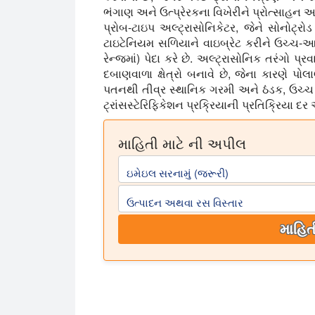
ભંગાણ અને ઉત્પ્રેરકના વિખેરીને પ્રોત્સાહન આપ
પ્રોબ-ટાઇપ અલ્ટ્રાસોનિકેટર, જેને સોનોટ
ટાઇટેનિયમ સળિયાને વાઇબ્રેટ કરીને ઉચ્ચ-આવ
રેન્જમાં) પેદા કરે છે. અલ્ટ્રાસોનિક તરંગો 
દબાણવાળા ક્ષેત્રો બનાવે છે, જેના કારણે પ
પતનથી તીવ્ર સ્થાનિક ગરમી અને ઠંડક, ઉચ્ચ 
ટ્રાંસસ્ટેરિફિકેશન પ્રક્રિયાની પ્રતિક્રિયા દર અ
માહિતી માટે ની અપીલ
ઇમેઇલ સરનામું (જરૂરી)
ઉત્પાદન અથવા રસ વિસ્તાર
માહિત