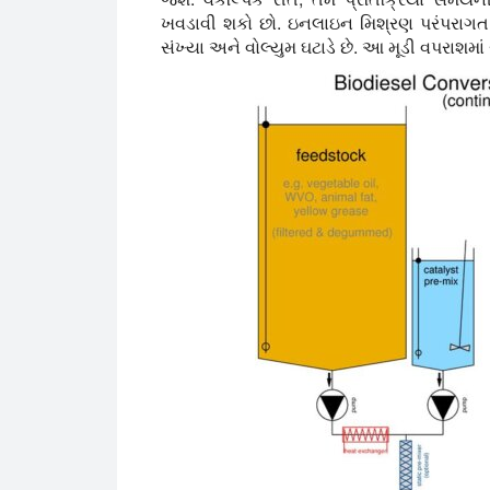
ખવડાવી શકો છો. ઇનલાઇન મિશ્રણ પરંપરાગત બ
સંખ્યા અને વોલ્યુમ ઘટાડે છે. આ મૂડી વપરાશમાં સ