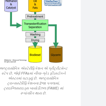
ર સુધારો કરે છે તેના વિજ્ઞાનમાં પરિચય કરાવીએ છીએ. Hielscher અ
અલ્ટ્રાસોનિક એસ્ટેરીફિકેશન એ પ્રીટ્રીટમેન્ટ
સ્ટેપ છે, જેણે FFAsમાં નીચા-ગ્રેડ ફીડસ્ટોકને
એસ્ટરમાં ઘટાડ્યું છે. અલ્ટ્રાસોનિક
ટ્રાન્સસ્ટેરિફિકેશનના 2જા પગલામાં,
ટ્રાઇગ્લિસરાઇડ્સ બાયોડીઝલ (FAME) માં
રૂપાંતરિત થાય છે.