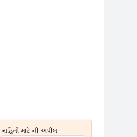
માહિતી માટે ની અપીલ