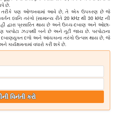
ે છે.
્રોડ તરીકે પણ ઓળખવામાં આવે છે, તે એક ઉપકરણ છે જે
ર્તન ધ્વનિ તરંગો (સામાન્ય રીતે 20 kHz થી 30 kHz ની
પ્રવાહી દ્વારા પ્રસારિત થાય છે અને ઉચ્ચ-દબાણ અને ઓછા-
ોલાણ પરપોટા ઝડપથી બને છે અને તૂટી જાય છે. પરપોટાના
દબાણયુક્ત દળો અને આંચકાના તરંગો ઉત્પન્ન થાય છે, જે
ને કાર્યક્ષમતામાં વધારો કરી શકે છે.
ીની વિનંતી કરો