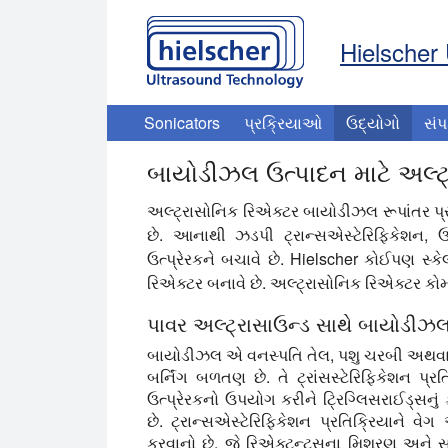
Hielscher 
Sonicators
પ્રક્રિયાઓ
ઉદ્યોગો
સંપ
બાયોડીઝલ ઉત્પાદન માટે અલ્ટ
અલ્ટ્રાસોનિક રિએક્ટર બાયોડીઝલ રૂપાંતર પ્રક
છે. આનાથી ઝડપી ટ્રાન્સએસ્ટેરિફિકેશન,
ઉત્પ્રેરકને બચાવે છે. Hielscher કોઈપણ સ્
રિએક્ટર બનાવે છે. અલ્ટ્રાસોનિક રિએક્ટર કોમ્પ
પાવર અલ્ટ્રાસાઉન્ડ સાથે બાયોડીઝલ
બાયોડીઝલ એ વનસ્પતિ તેલ, પશુ ચરબી અથવા 
બર્નિંગ બળતણ છે. તે ટ્રાંસસ્ટેરિફિકેશન પ્ર
ઉત્પ્રેરકનો ઉપયોગ કરીને ટ્રિગ્લિસરાઈડ્સનુ
છે. ટ્રાન્સએસ્ટેરિફિકેશન પ્રતિક્રિયાને
કરવાનો છે, જે રિએક્ટન્ટ્સના મિશ્રણ અને સા