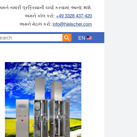
મને તમારી પ્રક્રિયાની ચર્ચા કરવામાં આનંદ થશે.
અમને કૉલ કરો:
+49 3328 437-420
અમને મેઇલ કરો:
info@hielscher.com
EN