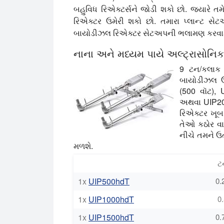
બહુવિધ રિએક્ટર્સને જોડી શકો છો. જ્યારે તમે 
રિએક્ટર ઉમેરી શકો છો. તમારા પ્લાન્ટ સેટ
બાયોડીઝલ રિએક્ટર સેટઅપની ભલામણ કરવામ
નાના અને મધ્યમ પાયે અલ્ટ્રાસોન
9 ટન/કલાક 
બાયોડીઝલ ઉ
(500 વૉટ),
અથવા UIP20
રિએક્ટર ખૂબ 
તેઓ કઠોર વાત
નીચે તમને ઉ
મળશે.
ટ
1x
UIP500hdT
0.
1x
UIP1000hdT
0.
1x
UIP1500hdT
0.