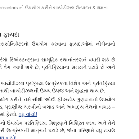
noreactors નો ઉપયોગ કરીને બાયોડીઝલ ઉત્પાદન & ક્ષમતા
સોનિક બાયોડીઝલ રિએક્ટર કેવી રીતે બાયોડીઝલ ઉત્પાદનમાં નોંધપાત્
ા ફાયદા
ટ્રાસોનિકેટરનો ઉપયોગ કરવાના ફાયદાઓમાં નીચેનાનો
ંગો રિએક્ટન્ટ્સના સામૂહિક સ્થાનાંતરણને વધારી શકે છે
ાને વેગ આપી શકે છે, પ્રતિક્રિયાના સમયને ઘટાડે છે અને
.
ાયોડીઝલ પ્રક્રિયા ઉત્પ્રેરકના વિક્ષેપ અને પ્રતિક્રિયા
જેનાથી બાયોડીઝલની ઉચ્ચ ઉપજ અને શુદ્ધતા થાય છે.
યોગ કરીને, તમે સૌથી ઓછી ફીડસ્ટોક ગુણવત્તાનો ઉપયોગ
ાડ, પ્રાણીજ ચરબીનો બગાડ અને અખાદ્ય તેલનો બગાડ –
ાં ફેરવો.
વધુ વાંચો!
નો ઉપયોગ પ્રતિક્રિયા મિશ્રણને મિશ્રિત કરવા અને તેને
 ઉત્પ્રેરકની માત્રાને ઘટાડે છે, જેના પરિણામે વધુ ટકાઉ
ધુ વાંચો!