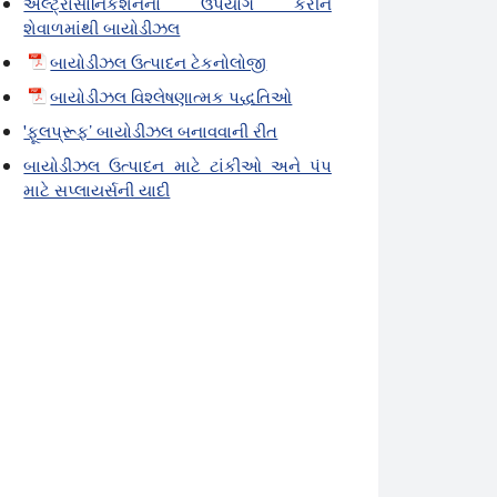
અલ્ટ્રાસોનિકેશનનો ઉપયોગ કરીને
શેવાળમાંથી બાયોડીઝલ
બાયોડીઝલ ઉત્પાદન ટેકનોલોજી
બાયોડીઝલ વિશ્લેષણાત્મક પદ્ધતિઓ
'ફૂલપ્રૂફ’ બાયોડીઝલ બનાવવાની રીત
બાયોડીઝલ ઉત્પાદન માટે ટાંકીઓ અને પંપ
માટે સપ્લાયર્સની યાદી