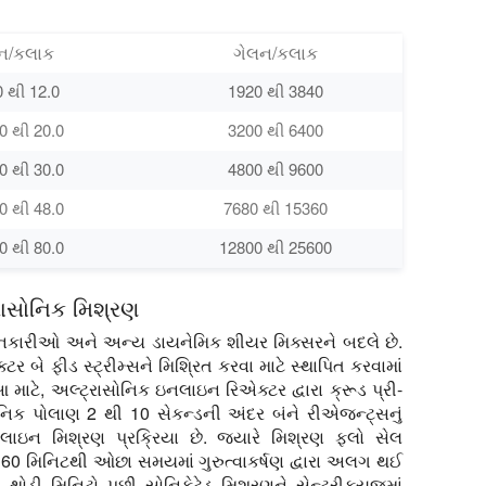
ન/કલાક
ગેલન/કલાક
0 થી 12.0
1920 થી 3840
0 થી 20.0
3200 થી 6400
0 થી 30.0
4800 થી 9600
0 થી 48.0
7680 થી 15360
0 થી 80.0
12800 થી 25600
રાસોનિક મિશ્રણ
ોલનકારીઓ અને અન્ય ડાયનેમિક શીયર મિક્સરને બદલે છે.
 બે ફીડ સ્ટ્રીમ્સને મિશ્રિત કરવા માટે સ્થાપિત કરવામાં
 માટે, અલ્ટ્રાસોનિક ઇનલાઇન રિએક્ટર દ્વારા ક્રૂડ પ્રી-
સોનિક પોલાણ 2 થી 10 સેકન્ડની અંદર બંને રીએજન્ટ્સનું
ન મિશ્રણ પ્રક્રિયા છે. જ્યારે મિશ્રણ ફ્લો સેલ
િન 60 મિનિટથી ઓછા સમયમાં ગુરુત્વાકર્ષણ દ્વારા અલગ થઈ
 થોડી મિનિટો પછી સોનિકેટેડ મિશ્રણને સેન્ટ્રીફ્યુજમાં