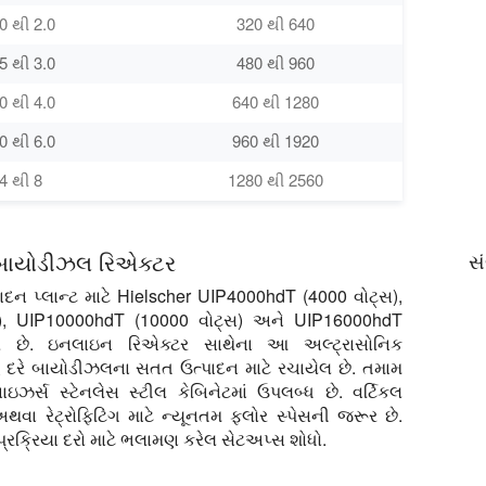
0 થી 2.0
320 થી 640
5 થી 3.0
480 થી 960
0 થી 4.0
640 થી 1280
0 થી 6.0
960 થી 1920
4 થી 8
1280 થી 2560
ક બાયોડીઝલ રિએક્ટર
સં
ન પ્લાન્ટ માટે Hielscher UIP4000hdT (4000 વોટ્સ),
), UIP10000hdT (10000 વોટ્સ) અને UIP16000hdT
ે છે. ઇનલાઇન રિએક્ટર સાથેના આ અલ્ટ્રાસોનિક
હ દરે બાયોડીઝલના સતત ઉત્પાદન માટે રચાયેલ છે. તમામ
ઇઝર્સ સ્ટેનલેસ સ્ટીલ કેબિનેટમાં ઉપલબ્ધ છે. વર્ટિકલ
અથવા રેટ્રોફિટિંગ માટે ન્યૂનતમ ફ્લોર સ્પેસની જરૂર છે.
પ્રક્રિયા દરો માટે ભલામણ કરેલ સેટઅપ્સ શોધો.