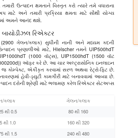
તમારી ઉત્પાદન ક્ષમતાને વિસ્તૃત કરો ત્યારે તમે વધારાના
અપ માટે અને તમારી પ્રક્રિયા ક્ષમતા માટે સૌથી યોગ્ય
ાં અમને આનંદ થશે.
િક બાયોડીઝલ રિએક્ટર
(2900 ગેલન/કલાક) સુધીની નાની અને મધ્યમ કદની
ત્પાદન પ્રણાલીઓ માટે, Hielscher તમને UIP500hdT
 UIP1000hdT (1000 વૉટ્સ), UIP1500hdT (1500 વૉટ
00200d)) ઑફર કરે છે. આ ચાર અલ્ટ્રાસોનિક ઇનલાઇન
જ કોમ્પેક્ટ, એકીકૃત કરવામાં સરળ અથવા રેટ્રો-ફિટ છે.
ાવરણમાં હેવી-ડ્યુટી કામગીરી માટે બનાવવામાં આવ્યા છે.
ત્પાદન દરોની શ્રેણી માટે ભલામણ કરેલ રિએક્ટર સેટઅપ્સ
ન/કલાક
ગેલન/કલાક
25 થી 0.5
80 થી 160
5 થી 1.0
160 થી 320
75 થી 1.5
240 થી 480