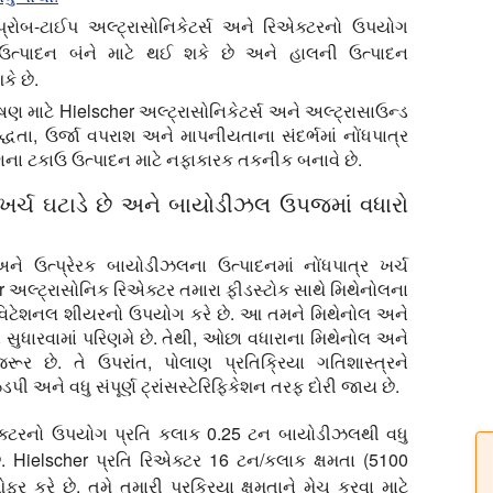
્રોબ-ટાઈપ અલ્ટ્રાસોનિકેટર્સ અને રિએક્ટરનો ઉપયોગ
ઉત્પાદન બંને માટે થઈ શકે છે અને હાલની ઉત્પાદન
ે છે.
ષણ માટે Hielscher અલ્ટ્રાસોનિકેટર્સ અને અલ્ટ્રાસાઉન્ડ
ધતા, ઉર્જા વપરાશ અને માપનીયતાના સંદર્ભમાં નોંધપાત્ર
ધણના ટકાઉ ઉત્પાદન માટે નફાકારક તકનીક બનાવે છે.
ખર્ચ ઘટાડે છે અને બાયોડીઝલ ઉપજમાં વધારો
 ઉત્પ્રેરક બાયોડીઝલના ઉત્પાદનમાં નોંધપાત્ર ખર્ચ
r અલ્ટ્રાસોનિક રિએક્ટર તમારા ફીડસ્ટોક સાથે મિથેનોલના
કેવિટેશનલ શીયરનો ઉપયોગ કરે છે. આ તમને મિથેનોલ અને
 સુધારવામાં પરિણમે છે. તેથી, ઓછા વધારાના મિથેનોલ અને
રૂર છે. તે ઉપરાંત, પોલાણ પ્રતિક્રિયા ગતિશાસ્ત્રને
ડપી અને વધુ સંપૂર્ણ ટ્રાંસસ્ટેરિફિકેશન તરફ દોરી જાય છે.
એક્ટરનો ઉપયોગ પ્રતિ કલાક 0.25 ટન બાયોડીઝલથી વધુ
ે. Hielscher પ્રતિ રિએક્ટર 16 ટન/કલાક ક્ષમતા (5100
 કરે છે. તમે તમારી પ્રક્રિયા ક્ષમતાને મેચ કરવા માટે