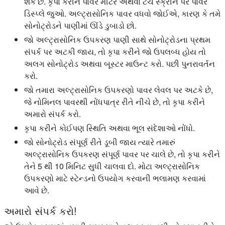
શકે છે. કૃપા કરીને પાવર મીટર અથવા ટચ સ્ક્રીન પર પાવર
ડિસ્પ્લે જુઓ. અલ્ટ્રાસોનિક પાવર વધવો જોઈએ, કારણ કે તમે
સોનોટ્રોડને પાણીમાં ઊંડે ડુબાડો છો.
જો અલ્ટ્રાસોનિક ઉપકરણ પાણી સાથે સોનોટ્રોડના પ્રથમ
સંપર્ક પર અટકી જાય, તો કૃપા કરીને જો ઉપલબ્ધ હોય તો
અલગ સોનોટ્રોડ અથવા બૂસ્ટર માઉન્ટ કરો. પછી પુનરાવર્તન
કરો.
જો તમારા અલ્ટ્રાસોનિક ઉપકરણો પાવર લેવલ પર અટકે છે,
જે નોમિનલ પાવરથી નોંધપાત્ર રીતે નીચે છે, તો કૃપા કરીને
અમારો સંપર્ક કરો.
કૃપા કરીને કોઈપણ સ્થિતિ અથવા ભૂલ સંદેશાઓ નોંધો.
જો સોનોટ્રોડ સંપૂર્ણ રીતે ડૂબી જાય ત્યારે તમારું
અલ્ટ્રાસોનિક ઉપકરણ સંપૂર્ણ પાવર પર ચાલે છે, તો કૃપા કરીને
તેને 5 થી 10 મિનિટ સુધી ચાલવા દો. મોટા અલ્ટ્રાસોનિક
ઉપકરણો માટે સ્ટેન્ડનો ઉપયોગ કરવાની ભલામણ કરવામાં
આવે છે.
અમારો સંપર્ક કરો!