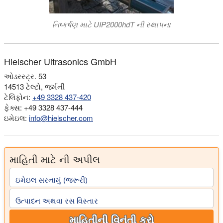
નિષ્કર્ષણ માટે UIP2000hdT ની સ્થાપના
Hielscher Ultrasonics GmbH
ઓડરસ્ટ્ર. 53
14513 ટેલ્ટો, જર્મની
ટેલિફોન:
+49 3328 437-420
ફેક્સ: +49 3328 437-444
ઇમેઇલ:
info@hielscher.com
માહિતી માટે ની અપીલ
ઇમેઇલ સરનામું (જરૂરી)
ઉત્પાદન અથવા રસ વિસ્તાર
માહિતીની વિનંતી કરો