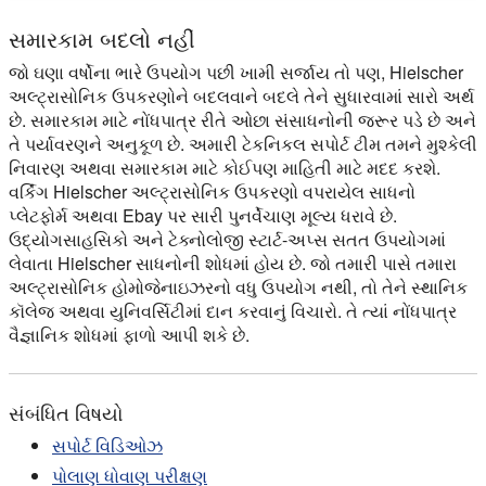
સમારકામ બદલો નહીં
જો ઘણા વર્ષોના ભારે ઉપયોગ પછી ખામી સર્જાય તો પણ, Hielscher
અલ્ટ્રાસોનિક ઉપકરણોને બદલવાને બદલે તેને સુધારવામાં સારો અર્થ
છે. સમારકામ માટે નોંધપાત્ર રીતે ઓછા સંસાધનોની જરૂર પડે છે અને
તે પર્યાવરણને અનુકૂળ છે. અમારી ટેકનિકલ સપોર્ટ ટીમ તમને મુશ્કેલી
નિવારણ અથવા સમારકામ માટે કોઈપણ માહિતી માટે મદદ કરશે.
વર્કિંગ Hielscher અલ્ટ્રાસોનિક ઉપકરણો વપરાયેલ સાધનો
પ્લેટફોર્મ અથવા Ebay પર સારી પુનર્વેચાણ મૂલ્ય ધરાવે છે.
ઉદ્યોગસાહસિકો અને ટેક્નોલોજી સ્ટાર્ટ-અપ્સ સતત ઉપયોગમાં
લેવાતા Hielscher સાધનોની શોધમાં હોય છે. જો તમારી પાસે તમારા
અલ્ટ્રાસોનિક હોમોજેનાઇઝરનો વધુ ઉપયોગ નથી, તો તેને સ્થાનિક
કૉલેજ અથવા યુનિવર્સિટીમાં દાન કરવાનું વિચારો. તે ત્યાં નોંધપાત્ર
વૈજ્ઞાનિક શોધમાં ફાળો આપી શકે છે.
સંબંધિત વિષયો
સપોર્ટ વિડિઓઝ
પોલાણ ધોવાણ પરીક્ષણ