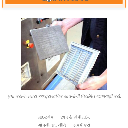
કૃપા કરીને તમારા અલ્ટ્રાસોનિક સાધનોની નિયમિત જાળવણી કરો.
સાઇટમેપ
છાપ & કોપીરાઈટ
ગોપનીયતા નીતિ
સંપર્ક કરો