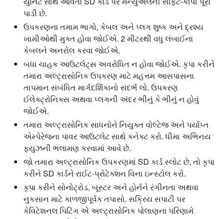
યુનિટ સાથે આવતા SD કાર્ડ પર મેન્યુઅલની સોફ્ટ-કોપી પૂરી
પાડી છે.
ઉપકરણના તમામ ભાગો, કેબલ અને પ્લગ શુષ્ક અને દ્રશ્ય
ખામીઓથી મુક્ત હોવા જોઈએ. 2 મીટરથી વધુ લંબાઈના
કેબલને અનરોલ કરવા જોઈએ.
બધા ચાહક આઉટલેટ્સ અવરોધિત ન હોવા જોઈએ. કૃપા કરીને
તમારા અલ્ટ્રાસોનિક ઉપકરણ માટે મહત્તમ આસપાસના
તાપમાન સંબંધિત માર્ગદર્શિકાનો સંદર્ભ લો. ઉપકરણ
ઈલેક્ટ્રોનિક્સ અથવા પ્લગની અંદર ભીનું કે ભીનું ન હોવું
જોઈએ.
તમારા અલ્ટ્રાસોનિક સાધનોને નિયુક્ત વોલ્ટેજ અને પર્યાપ્ત
એમ્પેરેજના પાવર આઉટલેટ સાથે કનેક્ટ કરો. ધીમા અભિનય
ફ્યુઝની ભલામણ કરવામાં આવે છે.
જો તમારા અલ્ટ્રાસોનિક ઉપકરણમાં SD કાર્ડ સ્લોટ છે, તો કૃપા
કરીને SD કાર્ડને રાઈટ-પ્રોટેક્શન વિના ઇન્સ્ટોલ કરો.
કૃપા કરીને સોનોટ્રોડ, બૂસ્ટર અને હોર્નને રંગીનતા અથવા
નુકસાન માટે કાળજીપૂર્વક તપાસો. સક્રિય સપાટી પર
કેવિટેશનલ પિટિંગ એ અલ્ટ્રાસોનિક પોલાણના પરિણામે