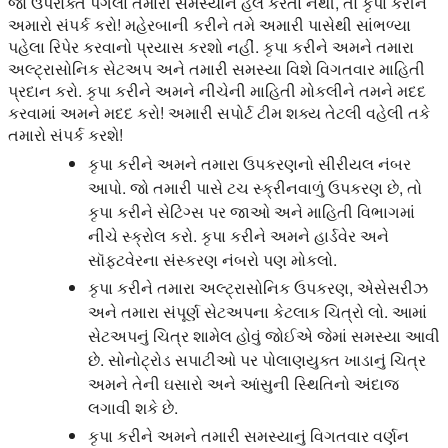
જો ઉપરોક્ત પગલાં તમારી સમસ્યાને હલ કરતા નથી, તો કૃપા કરીને
અમારો સંપર્ક કરો! મહેરબાની કરીને તમે અમારી પાસેથી સાંભળ્યા
પહેલા રિપેર કરવાનો પ્રયાસ કરશો નહીં. કૃપા કરીને અમને તમારા
અલ્ટ્રાસોનિક સેટઅપ અને તમારી સમસ્યા વિશે વિગતવાર માહિતી
પ્રદાન કરો. કૃપા કરીને અમને નીચેની માહિતી મોકલીને તમને મદદ
કરવામાં અમને મદદ કરો! અમારી સપોર્ટ ટીમ શક્ય તેટલી વહેલી તકે
તમારો સંપર્ક કરશે!
કૃપા કરીને અમને તમારા ઉપકરણનો સીરીયલ નંબર
આપો. જો તમારી પાસે ટચ સ્ક્રીનવાળું ઉપકરણ છે, તો
કૃપા કરીને સેટિંગ્સ પર જાઓ અને માહિતી વિભાગમાં
નીચે સ્ક્રોલ કરો. કૃપા કરીને અમને હાર્ડવેર અને
સૉફ્ટવેરના સંસ્કરણ નંબરો પણ મોકલો.
કૃપા કરીને તમારા અલ્ટ્રાસોનિક ઉપકરણ, એસેસરીઝ
અને તમારા સંપૂર્ણ સેટઅપના કેટલાક ચિત્રો લો. આમાં
સેટઅપનું ચિત્ર શામેલ હોવું જોઈએ જેમાં સમસ્યા આવી
છે. સોનોટ્રોડ સપાટીઓ પર પોલાણયુક્ત ખાડાનું ચિત્ર
અમને તેની ઘસારો અને આંસુની સ્થિતિનો અંદાજ
લગાવી શકે છે.
કૃપા કરીને અમને તમારી સમસ્યાનું વિગતવાર વર્ણન