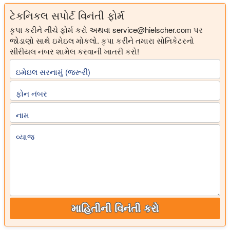
ટેકનિકલ સપોર્ટ વિનંતી ફોર્મ
કૃપા કરીને નીચે ફોર્મ કરો અથવા
service@hielscher.com
પર
જોડાણો સાથે ઇમેઇલ મોકલો.
કૃપા કરીને તમારા સોનિકેટરનો
સીરીયલ નંબર શામેલ કરવાની ખાતરી કરો!
ઇમેઇલ સરનામું (જરૂરી)
ફોન નંબર
નામ
વ્યાજ
માહિતીની વિનંતી કરો