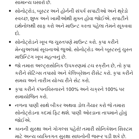
સામાન્ય ઘસારો છે.
સોનોટ્રોડ, બૂસ્ટર અને હોર્નની સંપર્ક સપાટીઓ અને થ્રેડો
સ્વચ્છ, શુષ્ક અને ખામીઓથી મુક્ત હોવા જોઈએ. સપાટીને
ઇથેનોલથી સાફ કરો અને માઉન્ટ કરતા પહેલા તેમને સૂકવવા
દો.
સોનોટ્રોડને ખૂબ જ ચુસ્તપણે માઉન્ટ કરો. કૃપા કરીને
મેન્યુઅલમાં સૂચનાઓ જુઓ. સોનોટ્રોડ અને બૂસ્ટરનું ચુસ્ત
માઉન્ટિંગ ખૂબ મહત્વનું છે.
જો તમારા અલ્ટ્રાસોનિક ઉપકરણમાં ટચ સ્ક્રીન છે, તો કૃપા
કરીને સેટિંગ્સ તપાસો અને કેલિબ્રેશન રીસેટ કરો. કૃપા કરીને
સમય અને તારીખ યોગ્ય રીતે સેટ કરો.
કૃપા કરીને કંપનવિસ્તારને 100% અને ચક્રને 100% પર
સમાયોજિત કરો.
નળના પાણી સાથે બીકર અથવા ડોલ તૈયાર કરો જે તમારા
સોનોટ્રોડના કદમાં ફિટ થશે. પાણી ઓરડાના તાપમાને હોવું
જોઈએ.
કાનની સુરક્ષા અને ગોગલ્સ પહેરો! તમારી સોનિકેશન સિસ્ટમ
માટે અન્ય વ્યક્તિગત સુરક્ષા સાધનોની જરૂર પડી શકે છે.