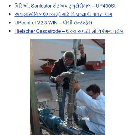
વિડિઓ: Sonicator સેટઅપ ટ્યુટોરીયલ – UP400St
અલ્ટ્રાસોનિક ઉપકરણો માટે વિશ્વવ્યાપી પાવર પ્લગ
UPcontrol V2.3 WIN – પીસી-ઇન્ટરફેસ
Hielscher Cascatrode – ઉચ્ચ સપાટી સોનિકેશન પ્રોબ