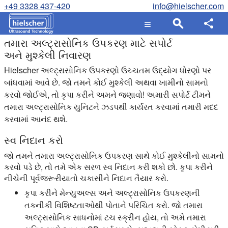
+49 3328 437-420
info@hielscher.com
તમારા અલ્ટ્રાસોનિક ઉપકરણ માટે સપોર્ટ
અને મુશ્કેલી નિવારણ
Hielscher અલ્ટ્રાસોનિક ઉપકરણો ઉચ્ચતમ ઉદ્યોગ ધોરણો પર
બાંધવામાં આવે છે. જો તમને કોઈ મુશ્કેલી અથવા ખામીનો સામનો
કરવો જોઈએ, તો કૃપા કરીને અમને જણાવો! અમારી સપોર્ટ ટીમને
તમારા અલ્ટ્રાસોનિક યુનિટને ઝડપથી કાર્યરત કરવામાં તમારી મદદ
કરવામાં આનંદ થશે.
સ્વ નિદાન કરો
જો તમને તમારા અલ્ટ્રાસોનિક ઉપકરણ સાથે કોઈ મુશ્કેલીનો સામનો
કરવો પડે છે, તો તમે એક સરળ સ્વ નિદાન કરી શકો છો. કૃપા કરીને
નીચેની પૂર્વજરૂરીયાતો ચકાસીને નિદાન તૈયાર કરો.
કૃપા કરીને મેન્યુઅલ્સ અને અલ્ટ્રાસોનિક ઉપકરણની
તકનીકી વિશિષ્ટતાઓથી પોતાને પરિચિત કરો. જો તમારા
અલ્ટ્રાસોનિક સાધનોમાં ટચ સ્ક્રીન હોય, તો અમે તમારા