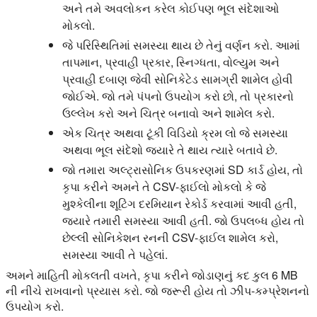
અને તમે અવલોકન કરેલ કોઈપણ ભૂલ સંદેશાઓ
મોકલો.
જે પરિસ્થિતિમાં સમસ્યા થાય છે તેનું વર્ણન કરો. આમાં
તાપમાન, પ્રવાહી પ્રકાર, સ્નિગ્ધતા, વોલ્યુમ અને
પ્રવાહી દબાણ જેવી સોનિકેટેડ સામગ્રી શામેલ હોવી
જોઈએ. જો તમે પંપનો ઉપયોગ કરો છો, તો પ્રકારનો
ઉલ્લેખ કરો અને ચિત્ર બનાવો અને શામેલ કરો.
એક ચિત્ર અથવા ટૂંકી વિડિયો ક્રમ લો જે સમસ્યા
અથવા ભૂલ સંદેશો જ્યારે તે થાય ત્યારે બતાવે છે.
જો તમારા અલ્ટ્રાસોનિક ઉપકરણમાં SD કાર્ડ હોય, તો
કૃપા કરીને અમને તે CSV-ફાઈલો મોકલો કે જે
મુશ્કેલીના શૂટિંગ દરમિયાન રેકોર્ડ કરવામાં આવી હતી,
જ્યારે તમારી સમસ્યા આવી હતી. જો ઉપલબ્ધ હોય તો
છેલ્લી સોનિકેશન રનની CSV-ફાઈલ શામેલ કરો,
સમસ્યા આવી તે પહેલાં.
અમને માહિતી મોકલતી વખતે, કૃપા કરીને જોડાણનું કદ કુલ 6 MB
ની નીચે રાખવાનો પ્રયાસ કરો. જો જરૂરી હોય તો ઝીપ-કમ્પ્રેશનનો
ઉપયોગ કરો.