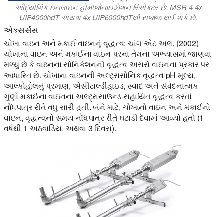
ઔદ્યોગિક ઇનલાઇન હોમોજેનાઇઝેશન રિએક્ટર છે. MSR-4 4x
UIP4000hdT અથવા 4x UIP6000hdTથી સજ્જ થઈ શકે છે.
એક્સર્સસ
ચોખા વાઇન અને મકાઈ વાઇનનું વૃદ્ધત્વ: ચાંગ એટ અલ. (2002)
ચોખાના વાઇન અને મકાઈના વાઇન પરના તેમના અભ્યાસમાં જાણવા
મળ્યું છે કે વાઇનના સોનિકેશનની વૃદ્ધત્વ અસરો વાઇનના પ્રકાર પર
આધારિત છે. ચોખાના વાઇનની અલ્ટ્રાસોનિક વૃદ્ધત્વ pH મૂલ્ય,
આલ્કોહોલનું પ્રમાણ, એસીટાલ્ડીહાઇડ, સ્વાદ અને સંવેદનાત્મક
ગુણો મકાઈના વાઇનના અલ્ટ્રાસાઉન્ડ-સહાયિત વૃદ્ધત્વ કરતાં
નોંધપાત્ર રીતે વધુ સારી હતી. બંને માટે, ચોખાનો વાઇન અને મકાઈનો
વાઇન, વૃદ્ધત્વનો સમય નોંધપાત્ર રીતે ઘટાડી દેવામાં આવ્યો હતો (1
વર્ષથી 1 અઠવાડિયા અથવા 3 દિવસ).