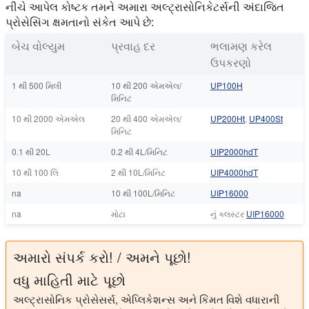
નીચે આપેલ કોષ્ટક તમને અમારા અલ્ટ્રાસોનિકેટર્સની અંદાજિત
પ્રોસેસિંગ ક્ષમતાનો સંકેત આપે છે:
બેચ વોલ્યુમ
પ્રવાહ દર
ભલામણ કરેલ
ઉપકરણો
1 થી 500 મિલી
10 થી 200 એમએલ/
UP100H
મિનિટ
10 થી 2000 એમએલ
20 થી 400 એમએલ/
UP200Ht
,
UP400St
મિનિટ
0.1 થી 20L
0.2 થી 4L/મિનિટ
UIP2000hdT
10 થી 100 લિ
2 થી 10L/મિનિટ
UIP4000hdT
na
10 થી 100L/મિનિટ
UIP16000
na
મોટા
નું ક્લસ્ટર
UIP16000
અમારો સંપર્ક કરો! / અમને પૂછો!
વધુ માહિતી માટે પૂછો
અલ્ટ્રાસોનિક પ્રોસેસર્સ, એપ્લિકેશન્સ અને કિંમત વિશે વધારાની