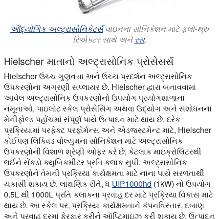
ઔદ્યોગિક અલ્ટ્રાસોનિકેટર્સ
વાઇનના સોનિકેશન માટે ફ્લો-થ્રુ
રિએક્ટર સાથે અને
રસ
.
Hielscher માતાનો અલ્ટ્રાસોનિક પ્રોસેસર્સ
Hielscher ઉચ્ચ ગુણવત્તા અને ઉચ્ચ પ્રદર્શન અલ્ટ્રાસોનિક
ઉપકરણોના અગ્રણી સપ્લાયર છે. Hielscher દ્વારા બનાવવામાં
આવેલ અલ્ટ્રાસોનિક ઉપકરણોનો ઉપયોગ પ્રયોગશાળાના
નમૂનાઓ, પાઇલોટ સ્કેલ પ્રોસેસિંગ અથવા ઉદ્યોગ અને સંશોધનના
મેનીફોલ્ડ પહોંચમાં સંપૂર્ણ પાયે ઉત્પાદન માટે થાય છે. દરેક
પ્રક્રિયામાં પરફેક્ટ પરફોર્મન્સ અને એડજસ્ટમેન્ટ માટે, Hielscher
કોઈપણ લિક્વિડ વોલ્યુમના સોનિકેશન માટે અલ્ટ્રાસોનિક
ઉપકરણોની વિશાળ શ્રેણી ઓફર કરે છે, કેટલાક માઇક્રોલિટરથી
લઈને સેંકડો ક્યુબિકમીટર પ્રતિ કલાક સુધી. અલ્ટ્રાસોનિક
ઉપકરણોને તેમની પ્રક્રિયા કાર્યક્ષમતા માટે નાના પાયે સરળતાથી
ચકાસી શકાય છે. લાક્ષણિક રીતે, ધ
UIP1000hd
(1kW) નો ઉપયોગ
0.5L થી 1000L પ્રતિ કલાકના પ્રવાહ દર માટે પ્રક્રિયા વિકાસ માટે
થાય છે. આ સ્કેલ પર, પ્રક્રિયા કાર્યક્ષમતાને કંપનવિસ્તાર, દબાણ
અને પ્રવાહ દરમાં ફેરફાર કરીને ઑપ્ટિમાઇઝ કરી શકાય છે. ઉત્પાદન