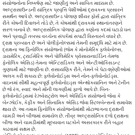
સંયોજનોના નિષ્કર્ષણ માટે જાણીતું અને સાબિત માધ્યમ છે.
અલ્ટ્રાસાઉન્ડની યાંત્રિક પ્રવૃત્તિ પેશીઓમાં દ્રાવકના પ્રસારને
સમર્થન આપે છે. અલ્ટ્રાસાઉન્ડ પોલાણ શીયર ફોર્સ દ્વારા યાંત્રિક
રીતે કોષની દિવાલને તોડે છે, તે કોષમાંથી દ્રાવકમાં સ્થાનાંતરણને
સરળ બનાવે છે. અલ્ટ્રાસોનિક પોલાણ દ્વારા કણોના કદમાં ઘટાડો ઘન
અને પ્રવાહી તબક્કા વચ્ચેના સંપર્કમાં સપાટી વિસ્તારને વધારે છે.
દ્રાક્ષ પ્રખ્યાત છે અને પોલીફેનોલ્સમાં તેમની સમૃદ્ધિ માટે માંગ છે.
દ્રાક્ષના આ ફિનોલિક સંયોજનો (જેમ કે મોનોમેરિક ફ્લેવેનોલ્સ,
ડાયમેરિક, ટ્રાઈમેરિક અને પોલિમેરિક પ્રોસાયનાઈડિન તેમજ
ફેનોલિક એસિડ) તેમના એન્ટિરાડિકલ અને એન્ટીઑકિસડન્ટ
ગુણધર્મો માટે જાણીતા છે. રાસાયણિક રીતે, તેમને બે પેટા-શ્રેણીઓમાં
અલગ કરી શકાય છે: ફ્લેવોનોઈડ્સ અને નોન-ફ્લેવોનોઈડ્સ.
વાઇનમાં સૌથી મહત્વપૂર્ણ ફ્લેવોનોઇડ્સ એન્થોકયાનિન અને ટેનીન
છે જે રંગ, સ્વાદ અને મોંની લાગણીમાં ફાળો આપે છે. બિન-
ફ્લેવોનોઈડ્સમાં રેઝવેરાટ્રોલ અને એસિડિક સંયોજનો જેવા કે
બેન્ઝોઈક, કેફીક અને સિનામિક એસિડ જેવા સ્ટિલબેન્સનો સમાવેશ
થાય છે. આ તમામ ફિનોલિક સંયોજનોમાંથી મોટાભાગના દ્રાક્ષની
ચામડી અને બીજમાં સમાયેલ છે. તીવ્ર અલ્ટ્રાસોનિક દળો દ્રાક્ષના
બીજ અને ચામડીમાંથી મૂલ્યવાન ઘટકોને અસરકારક રીતે બહાર
કાઢવામાં સક્ષમ છે.