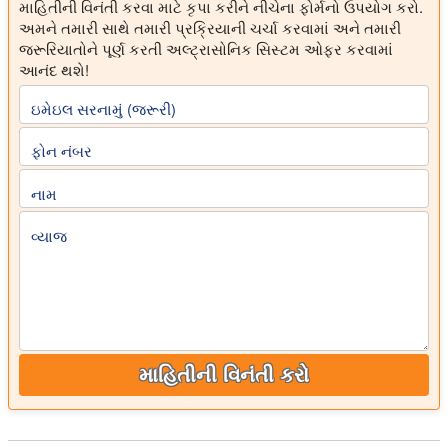
માહિતીની વિનંતી કરવા માટે કૃપા કરીને નીચેના ફોર્મનો ઉપયોગ કરો.
અમને તમારી સાથે તમારી પ્રક્રિયાની ચર્ચા કરવામાં અને તમારી
જરૂરિયાતોને પૂર્ણ કરતી અલ્ટ્રાસોનિક સિસ્ટમ ઓફર કરવામાં
આનંદ થશે!
ઇમેઇલ સરનામું (જરૂરી)
ફોન નંબર
નામ
વ્યાજ
માહિતીની વિનંતી કરો