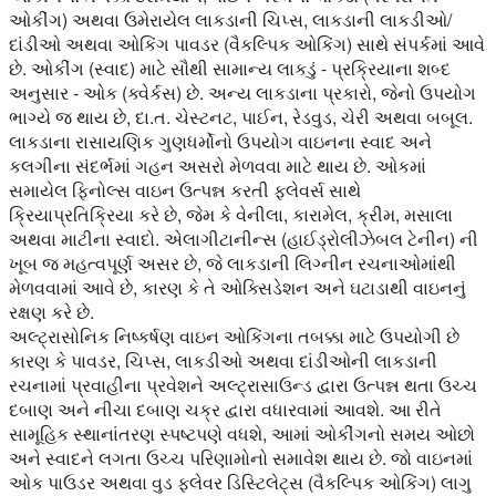
ઓકીંગ) અથવા ઉમેરાયેલ લાકડાની ચિપ્સ, લાકડાની લાકડીઓ/
દાંડીઓ અથવા ઓકિંગ પાવડર (વૈકલ્પિક ઓકિંગ) સાથે સંપર્કમાં આવે
છે. ઓકીંગ (સ્વાદ) માટે સૌથી સામાન્ય લાકડું - પ્રક્રિયાના શબ્દ
અનુસાર - ઓક (ક્વેર્કસ) છે. અન્ય લાકડાના પ્રકારો, જેનો ઉપયોગ
ભાગ્યે જ થાય છે, દા.ત. ચેસ્ટનટ, પાઈન, રેડવુડ, ચેરી અથવા બબૂલ.
લાકડાના રાસાયણિક ગુણધર્મોનો ઉપયોગ વાઇનના સ્વાદ અને
કલગીના સંદર્ભમાં ગહન અસરો મેળવવા માટે થાય છે. ઓકમાં
સમાયેલ ફિનોલ્સ વાઇન ઉત્પન્ન કરતી ફ્લેવર્સ સાથે
ક્રિયાપ્રતિક્રિયા કરે છે, જેમ કે વેનીલા, કારામેલ, ક્રીમ, મસાલા
અથવા માટીના સ્વાદો. એલાગીટાનીન્સ (હાઈડ્રોલીઝેબલ ટેનીન) ની
ખૂબ જ મહત્વપૂર્ણ અસર છે, જે લાકડાની લિગ્નીન રચનાઓમાંથી
મેળવવામાં આવે છે, કારણ કે તે ઓક્સિડેશન અને ઘટાડાથી વાઇનનું
રક્ષણ કરે છે.
અલ્ટ્રાસોનિક નિષ્કર્ષણ વાઇન ઓકિંગના તબક્કા માટે ઉપયોગી છે
કારણ કે પાવડર, ચિપ્સ, લાકડીઓ અથવા દાંડીઓની લાકડાની
રચનામાં પ્રવાહીના પ્રવેશને અલ્ટ્રાસાઉન્ડ દ્વારા ઉત્પન્ન થતા ઉચ્ચ
દબાણ અને નીચા દબાણ ચક્ર દ્વારા વધારવામાં આવશે. આ રીતે
સામૂહિક સ્થાનાંતરણ સ્પષ્ટપણે વધશે, આમાં ઓકીંગનો સમય ઓછો
અને સ્વાદને લગતા ઉચ્ચ પરિણામોનો સમાવેશ થાય છે. જો વાઇનમાં
ઓક પાઉડર અથવા વુડ ફ્લેવર ડિસ્ટિલેટ્સ (વૈકલ્પિક ઓકિંગ) લાગુ