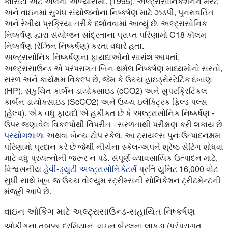
કોસિટો એટ અલના અભ્યાસમાં. (1995), અલ્ટ્રાસોનિકેશનને મસ્ટ
અને વાઇનમાં સુગંધ સંયોજનોના નિષ્કર્ષણ માટે ઝડપી, પુનરાવર્તિત
અને રેખીય પ્રક્રિયા તરીકે દર્શાવવામાં આવ્યું છે. અલ્ટ્રાસોનિક
નિષ્કર્ષણ દ્વારા સંયોજન સાંદ્રતાના પ્રાપ્ત પરિણામો C18 કૉલમ
નિષ્કર્ષણ (રેઝિન નિષ્કર્ષણ) કરતા વધારે હતા.
અલ્ટ્રાસોનિક નિષ્કર્ષણના ફાયદાઓનો સારાંશ આપતાં,
અલ્ટ્રાસાઉન્ડ એ પરંપરાગત બિન-થર્મલ નિષ્કર્ષણ માધ્યમોનો સસ્તો,
સરળ અને કાર્યક્ષમ વિકલ્પ છે, જેમ કે ઉચ્ચ હાઇડ્રોસ્ટેટિક દબાણ
(HP), સંકુચિત કાર્બન ડાયોક્સાઇડ (cCO2) અને સુપરક્રિટિકલ
કાર્બન ડાયોક્સાઇડ (ScCO2) અને ઉચ્ચ ઇલેક્ટ્રિક ફિલ્ડ પલ્સ
(હેલ્પ). એક વધુ ફાયદો એ હકીકત છે કે અલ્ટ્રાસોનિક નિષ્કર્ષણ -
ઉપર જણાવેલ વિકલ્પોથી વિપરીત - સરળતાથી પરીક્ષણ કરી શકાય છે
પ્રયોગશાળા
અથવા બેન્ચ-ટોપ સ્કેલ. આ ટ્રાયલ્સ પુનઃઉત્પાદનક્ષમ
પરિણામો પ્રદાન કરે છે જેથી નીચેના સ્કેલ-અપને શ્રેષ્ઠ સેટિંગ શોધવા
માટે વધુ પ્રયત્નોની જરૂર ન પડે. સંપૂર્ણ વ્યાવસાયિક ઉત્પાદન માટે,
વિશ્વસનીય
હેવી-ડ્યુટી અલ્ટ્રાસોનિકેટર્સ
પ્રતિ યુનિટ 16,000 વોટ
સુધી સાથે ખૂબ જ ઉચ્ચ વોલ્યુમ સ્ટ્રીમ્સની સોનિકેશન ટ્રીટમેન્ટની
મંજૂરી આપે છે.
વાઇન ઓકિંગ માટે અલ્ટ્રાસાઉન્ડ-સહાયિત નિષ્કર્ષણ
ઓકીંગના તબક્કા દરમિયાન, વાઇન બેરલના લાકડા (પરંપરાગત