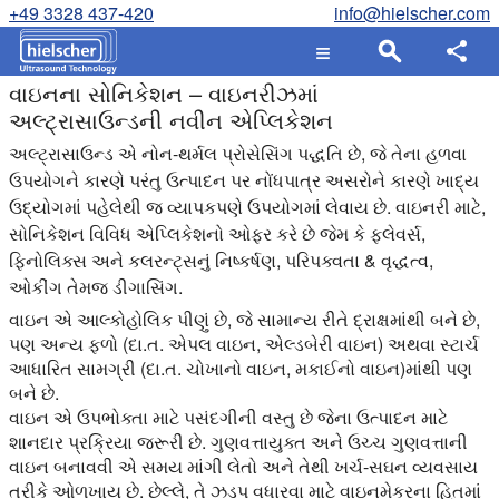
+49 3328 437-420
info@hielscher.com
વાઇનના સોનિકેશન – વાઇનરીઝમાં
અલ્ટ્રાસાઉન્ડની નવીન એપ્લિકેશન
અલ્ટ્રાસાઉન્ડ એ નોન-થર્મલ પ્રોસેસિંગ પદ્ધતિ છે, જે તેના હળવા
ઉપયોગને કારણે પરંતુ ઉત્પાદન પર નોંધપાત્ર અસરોને કારણે ખાદ્ય
ઉદ્યોગમાં પહેલેથી જ વ્યાપકપણે ઉપયોગમાં લેવાય છે. વાઇનરી માટે,
સોનિકેશન વિવિધ એપ્લિકેશનો ઓફર કરે છે જેમ કે ફ્લેવર્સ,
ફિનોલિક્સ અને કલરન્ટ્સનું નિષ્કર્ષણ, પરિપક્વતા & વૃદ્ધત્વ,
ઓકીંગ તેમજ ડીગાસિંગ.
વાઇન એ આલ્કોહોલિક પીણું છે, જે સામાન્ય રીતે દ્રાક્ષમાંથી બને છે,
પણ અન્ય ફળો (દા.ત. એપલ વાઇન, એલ્ડબેરી વાઇન) અથવા સ્ટાર્ચ
આધારિત સામગ્રી (દા.ત. ચોખાનો વાઇન, મકાઈનો વાઇન)માંથી પણ
બને છે.
વાઇન એ ઉપભોક્તા માટે પસંદગીની વસ્તુ છે જેના ઉત્પાદન માટે
શાનદાર પ્રક્રિયા જરૂરી છે. ગુણવત્તાયુક્ત અને ઉચ્ચ ગુણવત્તાની
વાઇન બનાવવી એ સમય માંગી લેતો અને તેથી ખર્ચ-સઘન વ્યવસાય
તરીકે ઓળખાય છે. છેલ્લે, તે ઝડપ વધારવા માટે વાઇનમેકરના હિતમાં