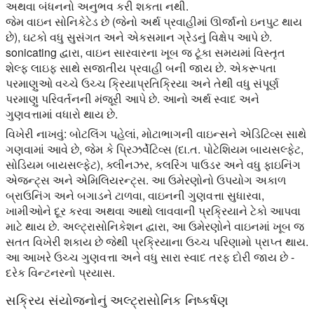
અથવા બંધનનો અનુભવ કરી શકતા નથી.
જેમ વાઇન સોનિકેટેડ છે (જેનો અર્થ પ્રવાહીમાં ઊર્જાનો ઇનપુટ થાય
છે), ઘટકો વધુ સુસંગત અને એકસમાન ગ્રેડનું વિક્ષેપ આપે છે.
sonicating દ્વારા, વાઇન સારવારના ખૂબ જ ટૂંકા સમયમાં વિસ્તૃત
શેલ્ફ લાઇફ સાથે સજાતીય પ્રવાહી બની જાય છે. એકરૂપતા
પરમાણુઓ વચ્ચે ઉચ્ચ ક્રિયાપ્રતિક્રિયા અને તેથી વધુ સંપૂર્ણ
પરમાણુ પરિવર્તનની મંજૂરી આપે છે. આનો અર્થ સ્વાદ અને
ગુણવત્તામાં વધારો થાય છે.
વિખેરી નાખવું: બોટલિંગ પહેલાં, મોટાભાગની વાઇન્સને એડિટિવ્સ સાથે
ગણવામાં આવે છે, જેમ કે પ્રિઝર્વેટિવ્સ (દા.ત. પોટેશિયમ બાયસલ્ફેટ,
સોડિયમ બાયસલ્ફેટ), ક્લીનઝર, કલરિંગ પાઉડર અને વધુ ફાઇનિંગ
એજન્ટ્સ અને એમિલિયરન્ટ્સ. આ ઉમેરણોનો ઉપયોગ અકાળ
બ્રાઉનિંગ અને બગાડને ટાળવા, વાઇનની ગુણવત્તા સુધારવા,
ખામીઓને દૂર કરવા અથવા આથો લાવવાની પ્રક્રિયાને ટેકો આપવા
માટે થાય છે. અલ્ટ્રાસોનિકેશન દ્વારા, આ ઉમેરણોને વાઇનમાં ખૂબ જ
સતત વિખેરી શકાય છે જેથી પ્રક્રિયાના ઉચ્ચ પરિણામો પ્રાપ્ત થાય.
આ આખરે ઉચ્ચ ગુણવત્તા અને વધુ સારા સ્વાદ તરફ દોરી જાય છે -
દરેક વિન્ટનરનો પ્રયાસ.
સક્રિય સંયોજનોનું અલ્ટ્રાસોનિક નિષ્કર્ષણ