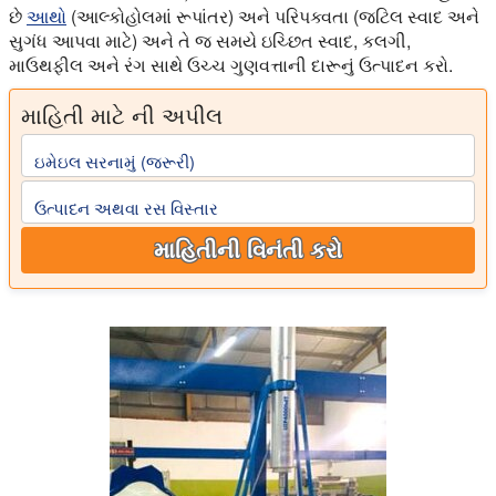
છે
આથો
(આલ્કોહોલમાં રૂપાંતર) અને પરિપક્વતા (જટિલ સ્વાદ અને
સુગંધ આપવા માટે) અને તે જ સમયે ઇચ્છિત સ્વાદ, કલગી,
માઉથફીલ અને રંગ સાથે ઉચ્ચ ગુણવત્તાની દારૂનું ઉત્પાદન કરો.
માહિતી માટે ની અપીલ
ઇમેઇલ સરનામું (જરૂરી)
ઉત્પાદન અથવા રસ વિસ્તાર
માહિતીની વિનંતી કરો