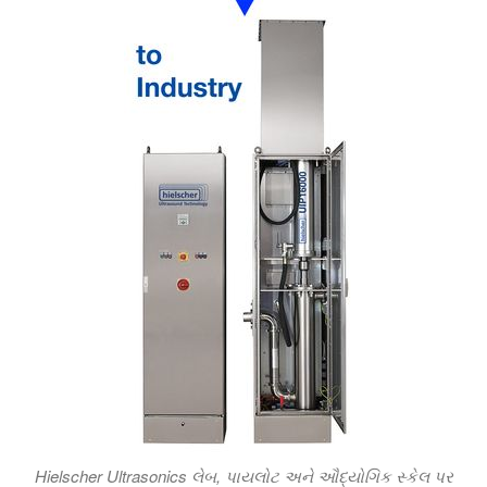
Hielscher Ultrasonics લેબ, પાયલોટ અને ઔદ્યોગિક સ્કેલ પર