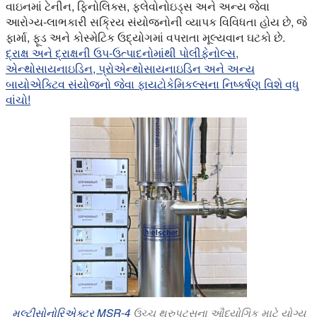
વાઇનમાં ટેનીન, ફિનોલિક્સ, ફ્લેવોનોઇડ્સ અને અન્ય જેવા
આરોગ્ય-લાભકારી સક્રિય સંયોજનોની વ્યાપક વિવિધતા હોય છે, જે
ફાર્મા, ફૂડ અને કોસ્મેટિક ઉદ્યોગમાં વપરાતા મૂલ્યવાન ઘટકો છે.
દ્રાક્ષ અને દ્રાક્ષની ઉપ-ઉત્પાદનોમાંથી પોલીફેનોલ્સ,
એન્થોસાયનાઇડિન, પ્રોએન્થોસાયનાઇડિન અને અન્ય
બાયોએક્ટિવ સંયોજનો જેવા ફાયટોકેમિકલ્સના નિષ્કર્ષણ વિશે વધુ
વાંચો!
મલ્ટીસોનોરિએક્ટર MSR-4
ઉચ્ચ થ્રુપુટ્સના ઔદ્યોગિક માટે યોગ્ય