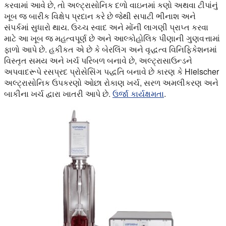
કરવામાં આવે છે, તો અલ્ટ્રાસોનિક દળો વાઇનમાં કણો અથવા ટીપાંનું
ખૂબ જ બારીક વિક્ષેપ પ્રદાન કરે છે જેથી સપાટી ભીનાશ અને
સંપર્કમાં સુધારો થાય. ઉચ્ચ સ્વાદ અને મોંની લાગણી પ્રાપ્ત કરવા
માટે આ ખૂબ જ મહત્વપૂર્ણ છે અને આલ્કોહોલિક પીણાની ગુણવત્તામાં
ફાળો આપે છે. હકીકત એ છે કે બેરલિંગ અને વૃદ્ધત્વ વિનિફિકેશનમાં
વિસ્તૃત સમય અને ખર્ચ પરિબળ બનાવે છે, અલ્ટ્રાસાઉન્ડને
અપવાદરૂપે રસપ્રદ પ્રોસેસિંગ પદ્ધતિ બનાવે છે કારણ કે Hielscher
અલ્ટ્રાસોનિક ઉપકરણો ઓછા રોકાણ ખર્ચ, સરળ અમલીકરણ અને
બાકીના ખર્ચ દ્વારા ખાતરી આપે છે.
ઉર્જા કાર્યક્ષમતા
.