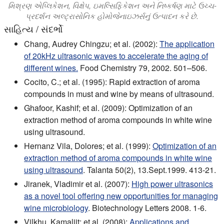
મિશ્રણ એપ્લિકેશન, વિક્ષેપ, ઇમલ્સિફિકેશન અને નિષ્કર્ષણ માટે ઉચ્ચ-
પ્રદર્શન અલ્ટ્રાસોનિક હોમોજેનાઇઝર્સનું ઉત્પાદન કરે છે.
સાહિત્ય / સંદર્ભો
Chang, Audrey Chingzu; et al. (2002):
The application
of 20kHz ultrasonic waves to accelerate the aging of
different wines.
Food Chemistry 79, 2002. 501–506.
Cocito, C.; et al. (1995): Rapid extraction of aroma
compounds in must and wine by means of ultrasound.
Ghafoor, Kashif; et al. (2009): Optimization of an
extraction method of aroma compounds in white wine
using ultrasound.
Hernanz Vila, Dolores; et al. (1999):
Optimization of an
extraction method of aroma compounds in white wine
using ultrasound
. Talanta 50(2), 13.Sept.1999. 413-21.
Jiranek, Vladimir et al. (2007):
High power ultrasonics
as a novel tool offering new opportunities for managing
wine microbiology
. Biotechnology Letters 2008. 1-6.
Vilkhu, Kamaljit; et al. (2008):
Applications and