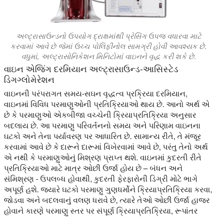
અલ્ટ્રાસાઉન્ડનો ઉપયોગ દ્રાક્ષમાંથી પ્રેસિંગ ઉપજ વધારવા માટે
કરવામાં આવે છે જેમાં ઉચ્ચ પોલિફીનોલ સામગ્રી હોવી આવશ્યક છે.
વધુમાં, અલ્ટ્રાસોનિકેશન મિનિટોમાં વાઇનને વૃદ્ધ કરી શકે છે.
વાઇન એજિંગ દરમિયાન અલ્ટ્રાસાઉન્ડ-આસિસ્ટેડ
ડિગગ્લોમેરેશન
વાઇનની પરંપરાગત સમય-સઘન વૃદ્ધત્વ પ્રક્રિયા દરમિયાન,
વાઇનમાં વિવિધ પરમાણુઓની પ્રતિક્રિયાઓ થાય છે. આનો અર્થ એ
છે કે પરમાણુઓ એકબીજા વચ્ચેની ક્રિયાપ્રતિક્રિયા અનુસાર
બદલાય છે. આ પરમાણુ પરિવર્તનનો સમય અને પરિણામ વાઇનના
ઘટકો અને તેના પર્યાવરણ પર આધારિત છે. સામાન્ય રીતે, તે મંજૂર
કરવામાં આવે છે કે દારૂને દારૂમાં વિખેરવામાં આવે છે, પરંતુ તેનો અર્થ
એ નથી કે પરમાણુઓનું મિશ્રણ પ્રાપ્ત થશે. વાઇનમાં કુદરતી રીતે
પ્રતિક્રિયાઓ માટે માત્ર ઓછી ઉર્જા હોય છે – બંધન અને
સંમિશ્રણ - ઉપલબ્ધ હોવાથી, કુદરતી ફેરફારોની ડિગ્રી મોટે ભાગે
અપૂર્ણ હશે. જ્યારે ઘટકો પરમાણુ ગુણધર્મોને ક્રિયાપ્રતિક્રિયા કરવા,
જોડવા અને બદલવાનું વલણ ધરાવે છે, ત્યારે તેઓ ઓછી ઉર્જા હાજર
હોવાને કારણે પરમાણુ સ્તર પર સંપૂર્ણ ક્રિયાપ્રતિક્રિયા, રૂપાંતર