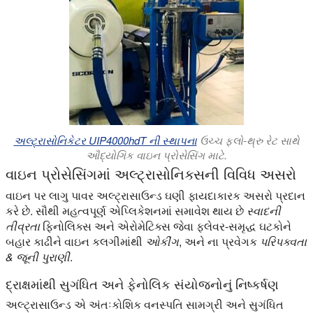
અલ્ટ્રાસોનિકેટર UIP4000hdT ની સ્થાપના
ઉચ્ચ ફ્લો-થ્રુ રેટ સાથે
ઔદ્યોગિક વાઇન પ્રોસેસિંગ માટે.
વાઇન પ્રોસેસિંગમાં અલ્ટ્રાસોનિક્સની વિવિધ અસરો
વાઇન પર લાગુ પાવર અલ્ટ્રાસાઉન્ડ ઘણી ફાયદાકારક અસરો પ્રદાન
કરે છે. સૌથી મહત્વપૂર્ણ એપ્લિકેશનમાં સમાવેશ થાય છે
સ્વાદની
તીવ્રતા
ફિનોલિક્સ અને એરોમેટિક્સ જેવા ફ્લેવર-સમૃદ્ધ ઘટકોને
બહાર કાઢીને વાઇન કલગીમાંથી
ઓકીંગ
, અને ના પ્રવેગક
પરિપક્વતા
& જૂની પુરાણી
.
દ્રાક્ષમાંથી સુગંધિત અને ફેનોલિક સંયોજનોનું નિષ્કર્ષણ
અલ્ટ્રાસાઉન્ડ એ અંતઃકોશિક વનસ્પતિ સામગ્રી અને સુગંધિત