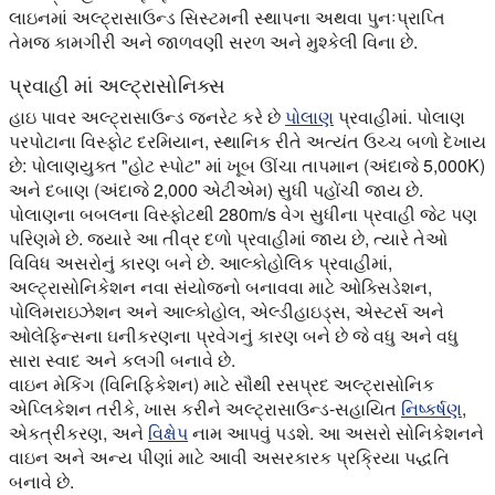
લાઇનમાં અલ્ટ્રાસાઉન્ડ સિસ્ટમની સ્થાપના અથવા પુનઃપ્રાપ્તિ
તેમજ કામગીરી અને જાળવણી સરળ અને મુશ્કેલી વિના છે.
પ્રવાહી માં અલ્ટ્રાસોનિક્સ
હાઇ પાવર અલ્ટ્રાસાઉન્ડ જનરેટ કરે છે
પોલાણ
પ્રવાહીમાં. પોલાણ
પરપોટાના વિસ્ફોટ દરમિયાન, સ્થાનિક રીતે અત્યંત ઉચ્ચ બળો દેખાય
છે: પોલાણયુક્ત "હોટ સ્પોટ" માં ખૂબ ઊંચા તાપમાન (અંદાજે 5,000K)
અને દબાણ (અંદાજે 2,000 એટીએમ) સુધી પહોંચી જાય છે.
પોલાણના બબલના વિસ્ફોટથી 280m/s વેગ સુધીના પ્રવાહી જેટ પણ
પરિણમે છે. જ્યારે આ તીવ્ર દળો પ્રવાહીમાં જાય છે, ત્યારે તેઓ
વિવિધ અસરોનું કારણ બને છે. આલ્કોહોલિક પ્રવાહીમાં,
અલ્ટ્રાસોનિકેશન નવા સંયોજનો બનાવવા માટે ઓક્સિડેશન,
પોલિમરાઇઝેશન અને આલ્કોહોલ, એલ્ડીહાઇડ્સ, એસ્ટર્સ અને
ઓલેફિન્સના ઘનીકરણના પ્રવેગનું કારણ બને છે જે વધુ અને વધુ
સારા સ્વાદ અને કલગી બનાવે છે.
વાઇન મેકિંગ (વિનિફિકેશન) માટે સૌથી રસપ્રદ અલ્ટ્રાસોનિક
એપ્લિકેશન તરીકે, ખાસ કરીને અલ્ટ્રાસાઉન્ડ-સહાયિત
નિષ્કર્ષણ
,
એકત્રીકરણ, અને
વિક્ષેપ
નામ આપવું પડશે. આ અસરો સોનિકેશનને
વાઇન અને અન્ય પીણાં માટે આવી અસરકારક પ્રક્રિયા પદ્ધતિ
બનાવે છે.