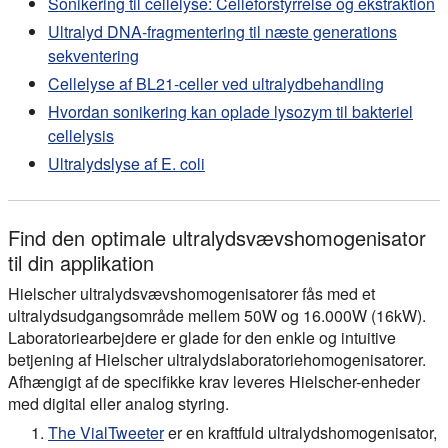
Sonikering til cellelyse: Celleforstyrrelse og ekstraktion
Ultralyd DNA-fragmentering til næste generations
sekventering
Cellelyse af BL21-celler ved ultralydbehandling
Hvordan sonikering kan oplade lysozym til bakteriel
cellelysis
Ultralydslyse af E. coli
Find den optimale ultralydsvævshomogenisator
til din applikation
Hielscher ultralydsvævshomogenisatorer fås med et
ultralydsudgangsområde mellem 50W og 16.000W (16kW).
Laboratoriearbejdere er glade for den enkle og intuitive
betjening af Hielscher ultralydslaboratoriehomogenisatorer.
Afhængigt af de specifikke krav leveres Hielscher-enheder
med digital eller analog styring.
The VialTweeter
er en kraftfuld ultralydshomogenisator,