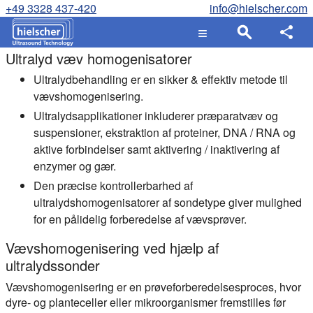
+49 3328 437-420
info@hielscher.com
Ultralyd væv homogenisatorer
Ultralydbehandling er en sikker & effektiv metode til
vævshomogenisering.
Ultralydsapplikationer inkluderer præparatvæv og
suspensioner, ekstraktion af proteiner, DNA / RNA og
aktive forbindelser samt aktivering / inaktivering af
enzymer og gær.
Den præcise kontrollerbarhed af
ultralydshomogenisatorer af sondetype giver mulighed
for en pålidelig forberedelse af vævsprøver.
Vævshomogenisering ved hjælp af
ultralydssonder
Vævshomogenisering er en prøveforberedelsesproces, hvor
dyre- og planteceller eller mikroorganismer fremstilles før