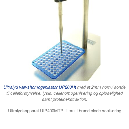
Ultralyd vævshomogenisator UP200Ht
med et 2mm horn / sonde
til celleforstyrrelse, lysis, cellehomogenisering og opløselighed
samt proteinekstraktion.
Ultralydsapparat UIP400MTP til multi-brønd plade sonikering
Videoen viser ultralydsprøveforberedelsessystemet UIP400MTP, 