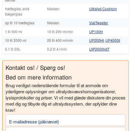
hætteglas, små
Nielsen
Ultralyd CupHorn
bægerglas
op til 10 hætteglas
Nielsen
VialTweeter
1 til 500 ml
10 til 200 ml/min
UP100H
10 til 2000 ml
20 til 400 ml/min
UP200Ht
,
UP400St
0.1 til 20L
0.2 til 4 l/min
UIP2000hdT
Kontakt os! / Spørg os!
Bed om mere information
Brug venligst nedenstående formular til at anmode om
yderligere oplysninger om ultralydsvævshomogenisatorer,
lysisprotokoller og priser. Vi vil med glæde diskutere din proces
med dig og tilbyde dig et ultralydssystem, der opfylder dine
krav!
E-mailadresse (påkrævet)