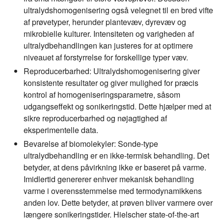
ultralydshomogenisering også velegnet til en bred vifte
af prøvetyper, herunder plantevæv, dyrevæv og
mikrobielle kulturer. Intensiteten og varigheden af
ultralydbehandlingen kan justeres for at optimere
niveauet af forstyrrelse for forskellige typer væv.
Reproducerbarhed:
Ultralydshomogenisering giver
konsistente resultater og giver mulighed for præcis
kontrol af homogeniseringsparametre, såsom
udgangseffekt og sonikeringstid. Dette hjælper med at
sikre reproducerbarhed og nøjagtighed af
eksperimentelle data.
Bevarelse af biomolekyler:
Sonde-type
ultralydbehandling er en ikke-termisk behandling. Det
betyder, at dens påvirkning ikke er baseret på varme.
Imidlertid genererer enhver mekanisk behandling
varme i overensstemmelse med termodynamikkens
anden lov. Dette betyder, at prøven bliver varmere over
længere sonikeringstider. Hielscher state-of-the-art