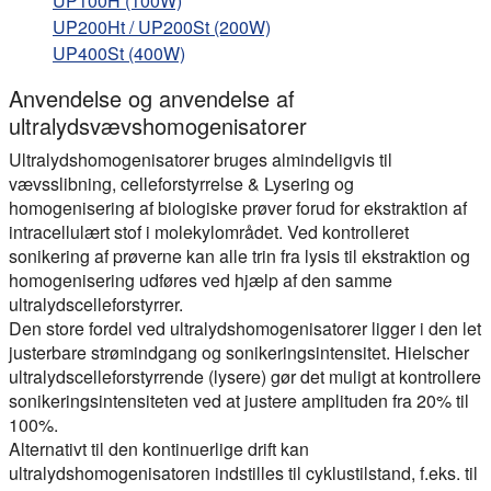
UP100H (100W)
UP200Ht /
UP200St (200W)
UP400St (400W)
Anvendelse og anvendelse af
ultralydsvævshomogenisatorer
Ultralydshomogenisatorer bruges almindeligvis til
vævsslibning, celleforstyrrelse & Lysering og
homogenisering af biologiske prøver forud for ekstraktion af
intracellulært stof i molekylområdet. Ved kontrolleret
sonikering af prøverne kan alle trin fra lysis til ekstraktion og
homogenisering udføres ved hjælp af den samme
ultralydscelleforstyrrer.
Den store fordel ved ultralydshomogenisatorer ligger i den let
justerbare strømindgang og sonikeringsintensitet. Hielscher
ultralydscelleforstyrrende (lysere) gør det muligt at kontrollere
sonikeringsintensiteten ved at justere amplituden fra 20% til
100%.
Alternativt til den kontinuerlige drift kan
ultralydshomogenisatoren indstilles til cyklustilstand, f.eks. til