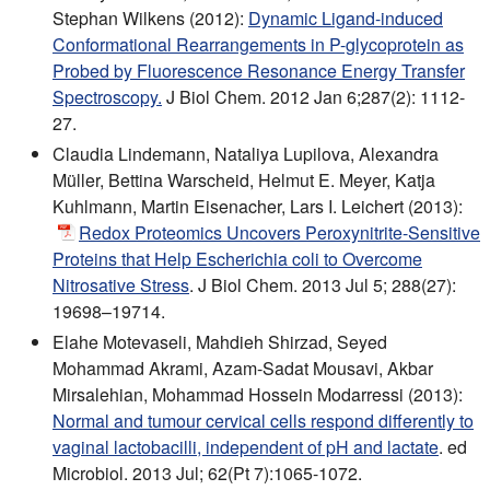
Stephan Wilkens (2012):
Dynamic Ligand-induced
Conformational Rearrangements in P-glycoprotein as
Probed by Fluorescence Resonance Energy Transfer
Spectroscopy.
J Biol Chem. 2012 Jan 6;287(2): 1112-
27.
Claudia Lindemann, Nataliya Lupilova, Alexandra
Müller, Bettina Warscheid, Helmut E. Meyer, Katja
Kuhlmann, Martin Eisenacher, Lars I. Leichert (2013):
Redox Proteomics Uncovers Peroxynitrite-Sensitive
Proteins that Help Escherichia coli to Overcome
Nitrosative Stress
. J Biol Chem. 2013 Jul 5; 288(27):
19698–19714.
Elahe Motevaseli, Mahdieh Shirzad, Seyed
Mohammad Akrami, Azam-Sadat Mousavi, Akbar
Mirsalehian, Mohammad Hossein Modarressi (2013):
Normal and tumour cervical cells respond differently to
vaginal lactobacilli, independent of pH and lactate
. ed
Microbiol. 2013 Jul; 62(Pt 7):1065-1072.