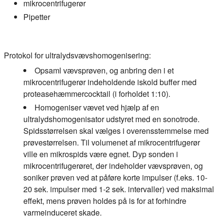
mikrocentrifugerør
Pipetter
Protokol for ultralydsvævshomogenisering:
Opsaml vævsprøven, og anbring den i et
mikrocentrifugerør indeholdende iskold buffer med
proteasehæmmercocktail (i forholdet 1:10).
Homogeniser vævet ved hjælp af en
ultralydshomogenisator udstyret med en sonotrode.
Spidsstørrelsen skal vælges i overensstemmelse med
prøvestørrelsen. Til volumenet af mikrocentrifugerør
ville en mikrospids være egnet. Dyp sonden i
mikrocentrifugerøret, der indeholder vævsprøven, og
soniker prøven ved at påføre korte impulser (f.eks. 10-
20 sek. impulser med 1-2 sek. intervaller) ved maksimal
effekt, mens prøven holdes på is for at forhindre
varmeinduceret skade.