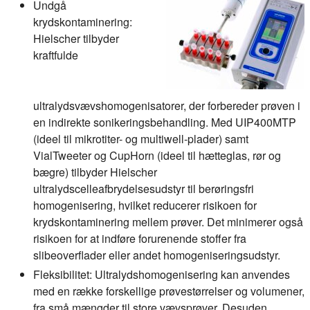
Undgå
krydskontaminering:
Hielscher tilbyder
kraftfulde
ultralydsvævshomogenisatorer, der forbereder prøven i
en indirekte sonikeringsbehandling. Med UIP400MTP
(ideel til mikrotiter- og multiwell-plader) samt
VialTweeter og CupHorn (ideel til hætteglas, rør og
bægre) tilbyder Hielscher
ultralydscelleafbrydelsesudstyr til berøringsfri
homogenisering, hvilket reducerer risikoen for
krydskontaminering mellem prøver. Det minimerer også
risikoen for at indføre forurenende stoffer fra
slibeoverflader eller andet homogeniseringsudstyr.
Fleksibilitet:
Ultralydshomogenisering kan anvendes
med en række forskellige prøvestørrelser og volumener,
fra små mængder til store vævsprøver. Desuden