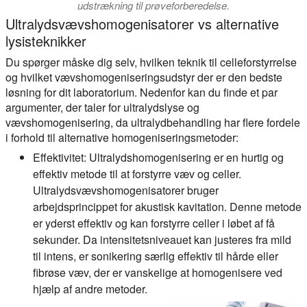
udstrækning til prøveforberedelse.
Ultralydsvævshomogenisatorer vs alternative
lysisteknikker
Du spørger måske dig selv, hvilken teknik til celleforstyrrelse
og hvilket vævshomogeniseringsudstyr der er den bedste
løsning for dit laboratorium. Nedenfor kan du finde et par
argumenter, der taler for ultralydslyse og
vævshomogenisering, da ultralydbehandling har flere fordele
i forhold til alternative homogeniseringsmetoder:
Effektivitet:
Ultralydshomogenisering er en hurtig og
effektiv metode til at forstyrre væv og celler.
Ultralydsvævshomogenisatorer bruger
arbejdsprincippet for akustisk kavitation. Denne metode
er yderst effektiv og kan forstyrre celler i løbet af få
sekunder. Da intensitetsniveauet kan justeres fra mild
til intens, er sonikering særlig effektiv til hårde eller
fibrøse væv, der er vanskelige at homogenisere ved
hjælp af andre metoder.