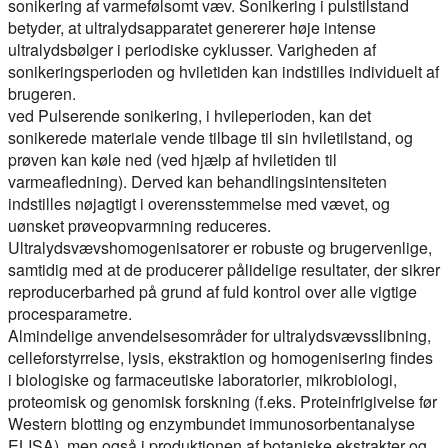
sonikering af varmefølsomt væv. Sonikering i pulstilstand
betyder, at ultralydsapparatet genererer høje intense
ultralydsbølger i periodiske cyklusser. Varigheden af
sonikeringsperioden og hviletiden kan indstilles individuelt af
brugeren.
ved
Pulserende sonikering
, i hvileperioden, kan det
sonikerede materiale vende tilbage til sin hviletilstand, og
prøven kan køle ned (ved hjælp af hviletiden til
varmeafledning). Derved kan behandlingsintensiteten
indstilles nøjagtigt i overensstemmelse med vævet, og
uønsket prøveopvarmning reduceres.
Ultralydsvævshomogenisatorer er robuste og brugervenlige,
samtidig med at de producerer pålidelige resultater, der sikrer
reproducerbarhed på grund af fuld kontrol over alle vigtige
procesparametre.
Almindelige anvendelsesområder for ultralydsvævsslibning,
celleforstyrrelse, lysis, ekstraktion og homogenisering findes
i biologiske og farmaceutiske laboratorier, mikrobiologi,
proteomisk og genomisk forskning (f.eks. Proteinfrigivelse før
Western blotting og enzymbundet immunosorbentanalyse
ELISA), men også i produktionen af botaniske ekstrakter og