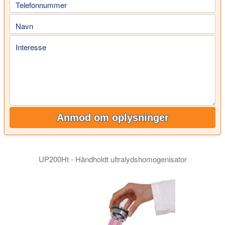
Telefonnummer
Navn
Interesse
Anmod om oplysninger
UP200Ht - Håndholdt ultralydshomogenisator
Ultralydsapparaterne UP200Ht og UP200St er begge kraftfulde