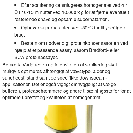
Efter sonikering centrifugeres homogenatet ved 4 °
C i 10-15 minutter ved 10.000 x g for at fjerne eventuelt
resterende snavs og opsamle supernatanten.
Opbevar supernatanten ved -80°C indtil yderligere
brug.
Bestem om nødvendigt proteinkoncentrationen ved
hjælp af et passende assay, såsom Bradford- eller
BCA-proteinassayet.
Bemærk: Varigheden og intensiteten af sonikering skal
muligvis optimeres afhængigt af vævstype, alder og
sundhedstilstand samt de specifikke downstream-
applikationer. Det er også vigtigt omhyggeligt at vælge
bufferen, proteasehæmmere og andre tilsætningsstoffer for at
optimere udbyttet og kvaliteten af homogenatet.