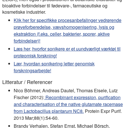
bioaktive forbindelser til fødevare-, farmaceutiske og
kosmetiske industrier.
Klik her for specifikke procesanbefalinger vedrørende
prøveforberedelse, vævshomogenisering, lysis og
ekstraktion (f.eks. celler, bakterier, sporer, aktive
forbindelser)!
Læs her, hvorfor sonikere er et uundværligt værktøj til
proteomisk forskning!
Lær, hvordan sonikering letter genomisk
forskningsarbejde!
Litteratur / Referencer
Nico Böhmer, Andreas Dautel, Thomas Eisele, Lutz
Fischer (2012):
Recombinant expression, purification
and characterisation of the native glutamate racemase
from Lactobacillus plantarum NC8.
Protein Expr Purif.
2013 Mar;88(1):54-60.
Brandy Verhalen, Stefan Ernst, Michael Börsch,