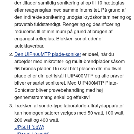
der tillader samtidig sonikering af op til 10 hætteglas
eller reagensglas med samme intensitet. På grund af
den indirekte sonikering undgås krydskontaminering og
prøvetab fuldstændigt. Rengøring og desinficering
reduceres til et minimum på grund af brugen af
engangshætteglas. Blokken sonotroder er
autoklaverbar.
Den UIP400MTP plade-soniker
er ideel, når du
arbejder med mikrotiter- og multi-brøndplader såsom
96-brønds plader. Du skal blot placere din multiwell
plade eller din petriskål i UIP400MTP og alle prøver
bliver ensartet sonikeret. Med UIP400MTP Plate-
Sonicator bliver prøvebehandling med høj
gennemstrømning enkel og effektiv!
I rækken af sonde-type laboratorie-ultralydapparater
kan homogenisatorer vælges med 50 watt, 100 watt,
200 watt og 400 watt.
UP50H (50W)