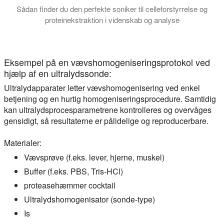
Sådan finder du den perfekte soniker til celleforstyrrelse og
proteinekstraktion i videnskab og analyse
Denne vejledning forklarer, hvilken type soniker der er bedst 
Eksempel på en vævshomogeniseringsprotokol ved
hjælp af en ultralydssonde:
Ultralydapparater letter vævshomogenisering ved enkel
betjening og en hurtig homogeniseringsprocedure. Samtidig
kan ultralydsprocesparametrene kontrolleres og overvåges
gensidigt, så resultaterne er pålidelige og reproducerbare.
Materialer:
Vævsprøve (f.eks. lever, hjerne, muskel)
Buffer (f.eks. PBS, Tris-HCl)
proteasehæmmer cocktail
Ultralydshomogenisator (sonde-type)
Is