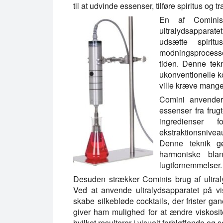
til at udvinde essenser, tilføre spiritus o
En af Cominis 
ultralydsapparatet 
udsætte spirit
modningsprocesse
tiden. Denne tek
ukonventionelle k
ville kræve mange 
Comini anvender 
essenser fra frug
ingredienser 
ekstraktionsnivea
Denne teknik g
harmoniske bla
lugtfornemmelser.
Desuden strækker Cominis brug af ultralyd
Ved at anvende ultralydsapparatet på v
skabe silkebløde cocktails, der frister ga
giver ham mulighed for at ændre viskosit
hvilket resulterer i visuelt forbløffende og