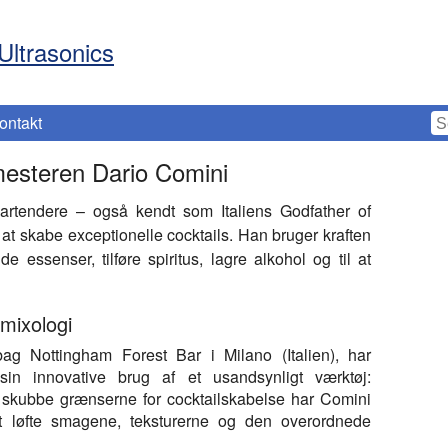
Ultrasonics
ontakt
 mesteren Dario Comini
rtendere – også kendt som Italiens Godfather of
 at skabe exceptionelle cocktails. Han bruger kraften
nde essenser, tilføre spiritus, lagre alkohol og til at
mixologi
g Nottingham Forest Bar i Milano (Italien), har
sin innovative brug af et usandsynligt værktøj:
t skubbe grænserne for cocktailskabelse har Comini
l at løfte smagene, teksturerne og den overordnede