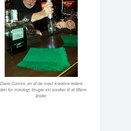
Dario Comini, en af de mest kreative ledere
den for mixologi, bruger sin soniker til at tilføre
ånder.