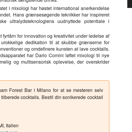
tet i mixologi har høstet international anerkendelse
undet. Hans grænsesøgende teknikker har inspireret
ke ultralydsteknologiens uudnyttede potentiale i
 fyrtårn for innovation og kreativitet under ledelse af
urokkelige dedikation til at skubbe grænserne for
onventioner og omdefinere kunsten at lave cocktails.
sapparatet har Dario Comini løftet mixologi til nye
melig og multisensorisk oplevelse, der overskrider
m Forest Bar i Milano for at se mesteren selv
 tilberede cocktails. Bestil din sonikerede cocktail
, Italien