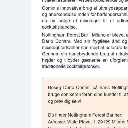
Cominis innovative brug af ultralydsappara
og anerkendelse inden for bartendersamf
en ny bølge af mixologer til at udfors
cocktailskabelse.
Nottingham Forest Bar i Milano er blevet et
Dario Comini. Med sin frygtløse ånd og 
mixologi fortsætter han med at udfordre k
Gennem sin banebrydende brug af ultralyd
højder og tilbyder gæsterne en uforglem
traditionelle cocktailgrænser.
Besøg Dario Comini på hans Nottingha
bruge sonikeren foran sine kunder til at
og prøv dig selv!
Du finder Nottingham Forest Bar her:
Adresse: Viale Piave, 1, 20129 Milano MI