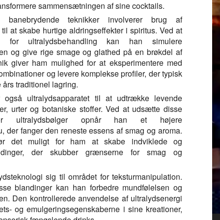
g transformere sammensætningen af sine cocktails.
banebrydende teknikker involverer brug af
til at skabe hurtige aldringseffekter i spiritus. Ved at
us for ultralydsbehandling kan han simulere
n og give rige smage og glathed på en brøkdel af
nik giver ham mulighed for at eksperimentere med
ombinationer og levere komplekse profiler, der typisk
års traditionel lagring.
også ultralydsapparatet til at udtrække levende
ter, urter og botaniske stoffer. Ved at udsætte disse
for ultralydsbølger opnår han et højere
u, der fanger den reneste essens af smag og aroma.
ør det muligt for ham at skabe indviklede og
ndinger, der skubber grænserne for smag og
steknologi sig til området for teksturmanipulation.
isse blandinger kan han forbedre mundfølelsen og
nen. Den kontrollerede anvendelse af ultralydsenergi
ets- og emulgeringsegenskaberne i sine kreationer,
 sensorisk fængslende drinks.