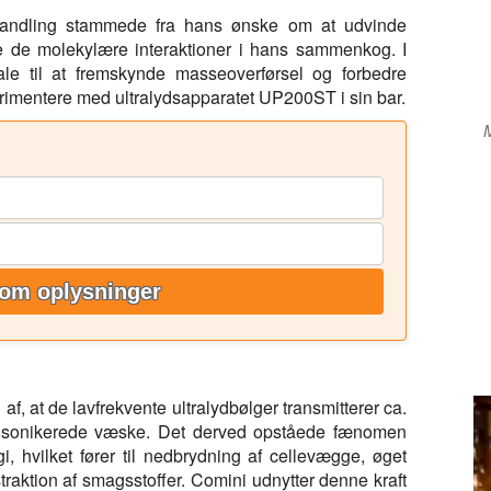
ehandling stammede fra hans ønske om at udvinde
e de molekylære interaktioner i hans sammenkog. I
iale til at fremskynde masseoverførsel og forbedre
rimentere med ultralydsapparatet UP200ST i sin bar.
M
om oplysninger
af, at de lavfrekvente ultralydbølger transmitterer ca.
Vi
en sonikerede væske. Det derved opståede fænomen
Pl
i, hvilket fører til nedbrydning af cellevægge, øget
raktion af smagsstoffer. Comini udnytter denne kraft