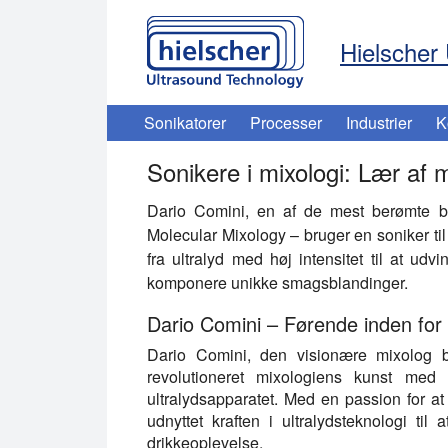
Hielscher 
Sonikatorer
Processer
Industrier
K
Sonikere i mixologi: Lær af
Dario Comini, en af de mest berømte ba
Molecular Mixology – bruger en soniker til
fra ultralyd med høj intensitet til at udvi
komponere unikke smagsblandinger.
Dario Comini – Førende inden for 
Dario Comini, den visionære mixolog ba
revolutioneret mixologiens kunst med 
ultralydsapparatet. Med en passion for a
udnyttet kraften i ultralydsteknologi ti
drikkeoplevelse.