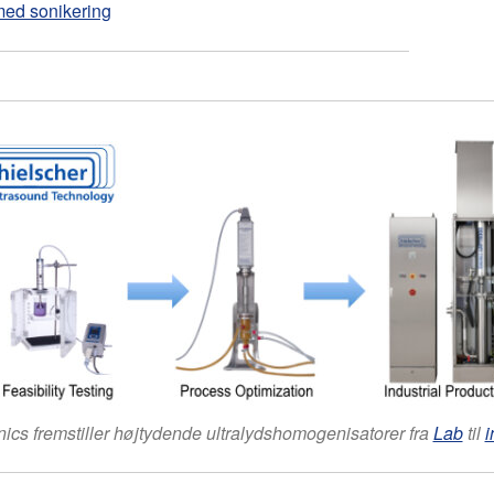
 med sonikering
nics fremstiller højtydende ultralydshomogenisatorer fra
Lab
til
i