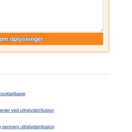
om oplysninger
cocktailbarer
anter ved ultralydsinfusion
p gennem ultralydsinfusion