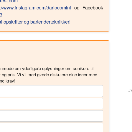
orest.com
s://www.instagram.com/dariocomini
og Facebook
.3
opskrifter og bartenderteknikker!
 anmode om yderligere oplysninger om sonikere til
r og pris. Vi vil med glæde diskutere dine ideer med
ine krav!
in