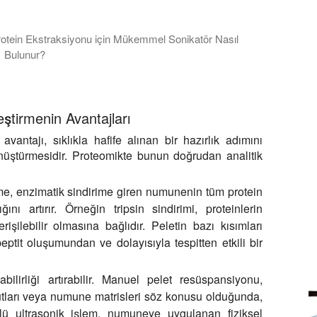
rotein Ekstraksiyonu için Mükemmel Sonikatör Nasıl
Bulunur?
in izolasyonu, laboratuvarlarda DNA ve RNA parçalanması, analiz 
ştirmenin Avantajları
vantajı, sıklıkla hafife alınan bir hazırlık adımını
dönüştürmesidir. Proteomikte bunun doğrudan analitik
tirme, enzimatik sindirime giren numunenin tüm protein
nı artırır. Örneğin tripsin sindirimi, proteinlerin
işilebilir olmasına bağlıdır. Peletin bazı kısımları
ptit oluşumundan ve dolayısıyla tespitten etkili bir
abilirliği artırabilir. Manuel pelet resüspansiyonu,
oyutları veya numune matrisleri söz konusu olduğunda,
llü ultrasonik işlem, numuneye uygulanan fiziksel