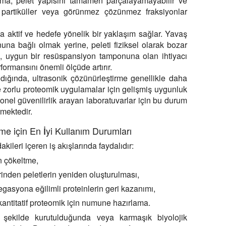
rma, pelet yapısını tamamen parçalayamayabilir ve
 partiküller veya görünmez çözünmez fraksiyonlar
 aktif ve hedefe yönelik bir yaklaşım sağlar. Yavaş
una bağlı olmak yerine, peleti fiziksel olarak bozar
u, uygun bir resüspansiyon tamponuna olan ihtiyacı
rmansını önemli ölçüde artırır.
dığında, ultrasonik çözünürleştirme genellikle daha
ve zorlu proteomik uygulamalar için gelişmiş uygunluk
nel güvenilirlik arayan laboratuvarlar için bu durum
mektedir.
me için En İyi Kullanım Durumları
kileri içeren iş akışlarında faydalıdır:
n çökeltme,
rinden peletlerin yeniden oluşturulması,
asyona eğilimli proteinlerin geri kazanımı,
 kantitatif proteomik için numune hazırlama.
 şekilde kurutulduğunda veya karmaşık biyolojik