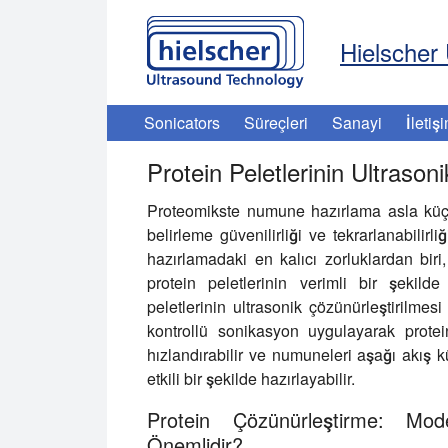
Hielscher 
Sonicators
Süreçleri
Sanayi
İletiş
Protein Peletlerinin Ultrason
Proteomikste numune hazırlama asla küçük
belirleme güvenilirliği ve tekrarlanabilirl
hazırlamadaki en kalıcı zorluklardan bi
protein peletlerinin verimli bir şekil
peletlerinin ultrasonik çözünürleştirilmes
kontrollü sonikasyon uygulayarak protein
hızlandırabilir ve numuneleri aşağı akış k
etkili bir şekilde hazırlayabilir.
Protein Çözünürleştirme: Mo
Önemlidir?