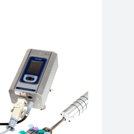
ve araştırma gibi numune hazırlama görevleriniz için hangi tür 