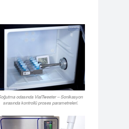
Soğutma odasında VialTweeter – Sonikasyon
sırasında kontrollü proses parametreleri.