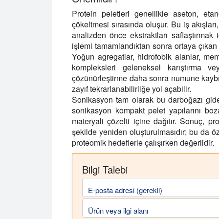
Protein peletleri genellikle aseton, e
çökeltmesi sırasında oluşur. Bu iş akışları,
analizden önce ekstraktları saflaştırmak 
işlemi tamamlandıktan sonra ortaya çıkan p
Yoğun agregatlar, hidrofobik alanlar, membr
kompleksleri geleneksel karıştırma vey
çözünürleştirme daha sonra numune kaybına
zayıf tekrarlanabilirliğe yol açabilir.
Sonikasyon tam olarak bu darboğazı gideri
sonikasyon kompakt pelet yapılarını bo
materyali çözelti içine dağıtır. Sonuç, pr
şekilde yeniden oluşturulmasıdır; bu da öze
proteomik hedeflerle çalışırken değerlidir.
Bilgi Talebi
E-posta adresi (gerekli)
Ürün veya ilgi alanı