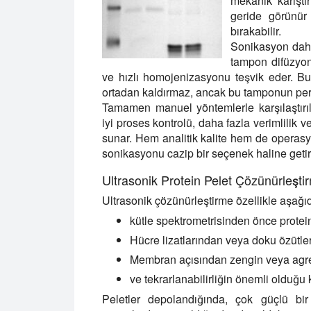
mekanik karıştı
geride görünür
bırakabilir.
Sonikasyon daha
tampon difüzyon
ve hızlı homojenizasyonu teşvik eder. B
ortadan kaldırmaz, ancak bu tamponun perfo
Tamamen manuel yöntemlerle karşılaştırıl
iyi proses kontrolü, daha fazla verimlilik 
sunar. Hem analitik kalite hem de operasyo
sonikasyonu cazip bir seçenek haline getir
Ultrasonik Protein Pelet Çözünürleştir
Ultrasonik çözünürleştirme özellikle aşağıda
kütle spektrometrisinden önce protei
Hücre lizatlarından veya doku özütle
Membran açısından zengin veya agreg
ve tekrarlanabilirliğin önemli olduğu
Peletler depolandığında, çok güçlü bir