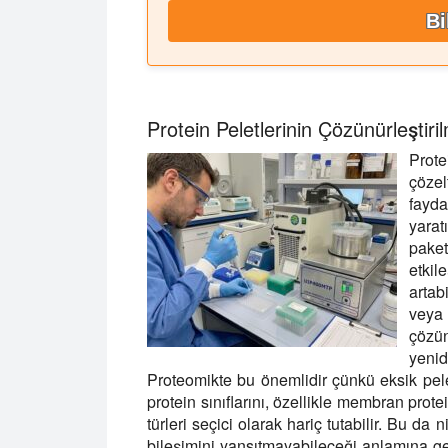
Bi
Protein Peletlerinin Çözünürleştir
Prote
çözel
fayda
yara
paket
etkil
artabi
veya 
çözü
yenid
Proteomikte bu önemlidir çünkü eksik pel
protein sınıflarını, özellikle membran prote
türleri seçici olarak hariç tutabilir. Bu da
bileşimini yansıtmayabileceği anlamına ge