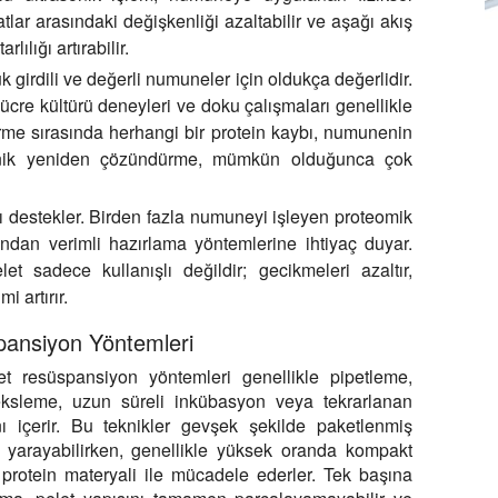
ratlar arasındaki değişkenliği azaltabilir ve aşağı akış
lılığı artırabilir.
girdili ve değerli numuneler için oldukça değerlidir.
 hücre kültürü deneyleri ve doku çalışmaları genellikle
me sırasında herhangi bir protein kaybı, numunenin
trasonik yeniden çözündürme, mümkün olduğunca çok
nı destekler. Birden fazla numuneyi işleyen proteomik
ndan verimli hazırlama yöntemlerine ihtiyaç duyar.
 sadece kullanışlı değildir; gecikmeleri azaltır,
i artırır.
ansiyon Yöntemleri
t resüspansiyon yöntemleri genellikle pipetleme,
teksleme, uzun süreli inkübasyon veya tekrarlanan
nı içerir. Bu teknikler gevşek şekilde paketlenmiş
şe yarayabilirken, genellikle yüksek oranda kompakt
 protein materyali ile mücadele ederler. Tek başına