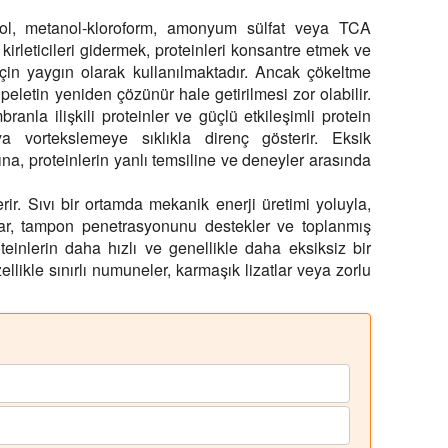
tanol, metanol-kloroform, amonyum sülfat veya TCA
 kirleticileri gidermek, proteinleri konsantre etmek ve
için yaygın olarak kullanılmaktadır. Ancak çökeltme
eletin yeniden çözünür hale getirilmesi zor olabilir.
anla ilişkili proteinler ve güçlü etkileşimli protein
a vortekslemeye sıklıkla direnç gösterir. Eksik
, proteinlerin yanlı temsiline ve deneyler arasında
r. Sıvı bir ortamda mekanik enerji üretimi yoluyla,
zar, tampon penetrasyonunu destekler ve toplanmış
oteinlerin daha hızlı ve genellikle daha eksiksiz bir
llikle sınırlı numuneler, karmaşık lizatlar veya zorlu