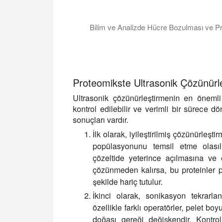
Bilim ve Analizde Hücre Bozulması ve P
Bu eğitim, lizis, hücre bozulması, prote
Proteomikste Ultrasonik Çözünürle
Ultrasonik çözünürleştirmenin en önemli a
kontrol edilebilir ve verimli bir sürece 
sonuçları vardır.
İlk olarak, iyileştirilmiş çözünürleş
popülasyonunu temsil etme olasılığı
çözeltide yeterince açılmasına ve er
çözünmeden kalırsa, bu proteinler pe
şekilde hariç tutulur.
İkinci olarak, sonikasyon tekrarlan
özellikle farklı operatörler, pelet b
doğası gereği değişkendir. Kontro