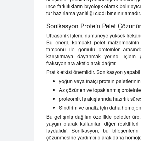
ince farklılıkların biyolojik olarak belirle
tür hazırlama yanlılığı ciddi bir sınırlamadır.
Sonikasyon Protein Pelet Çözünürlü
Ultrasonik işlem, numuneye yüksek frekanslı
Bu enerji, kompakt pelet malzemesinin 
tamponu ile gömülü proteinler arasında
karıştırmaya dayanmak yerine, işlem
fraksiyonlara aktif olarak dağıtır.
Pratik etkisi önemlidir. Sonikasyon yapabili
yoğun veya inatçı protein peletlerini
Az çözünen ve topaklanmış proteinler
proteomik iş akışlarında hazırlık süres
Sindirim ve analiz için daha homoje
Bu gelişmiş dağılım özellikle peletler üre,
yaygın olarak kullanılan diğer reaktifle
faydalıdır. Sonikasyon, bu bileşenleri
çözünmesine yardımcı olarak daha homojen 