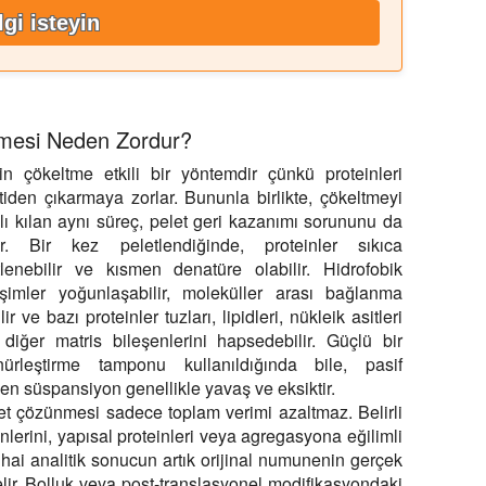
lgi isteyin
ilmesi Neden Zordur?
in çökeltme etkili bir yöntemdir çünkü proteinleri
tiden çıkarmaya zorlar. Bununla birlikte, çökeltmeyi
lı kılan aynı süreç, pelet geri kazanımı sorununu da
tır. Bir kez peletlendiğinde, proteinler sıkıca
lenebilir ve kısmen denatüre olabilir. Hidrofobik
eşimler yoğunlaşabilir, moleküller arası bağlanma
lir ve bazı proteinler tuzları, lipidleri, nükleik asitleri
diğer matris bileşenlerini hapsedebilir. Güçlü bir
nürleştirme tamponu kullanıldığında bile, pasif
en süspansiyon genellikle yavaş ve eksiktir.
et çözünmesi sadece toplam verimi azaltmaz. Belirli
inlerini, yapısal proteinleri veya agregasyona eğilimli
 nihai analitik sonucun artık orijinal numunenin gerçek
lir. Bolluk veya post-translasyonel modifikasyondaki