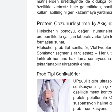
matrislerden üretildiğinde de oldukça ö
özellikle verimsiz hale gelebilirken, 
kullanılabilirliğini geri kazanmaya yardımcı
Protein Çözünürleştirme İş Akışını
Hielscher'in portföyü, değerli numunel
proteomiklerle çalışan laboratuvarlar için 
formatları sunar.
Hielscher prob tipi sonikatör, VialTwee
Sonikatör seçmeniz fark etmez – Her ultr
farklı bir numune hazırlama senaryosuna 
tekrarlanabilir ultrasonik enerji.
Prob Tipi Sonikatörler
UP200Ht gibi ultraso
sonikasyonu için çok
özellikle metot kontr
protein peletlerinin 
süspansiyon haline ge
prob sonikasyonu, 