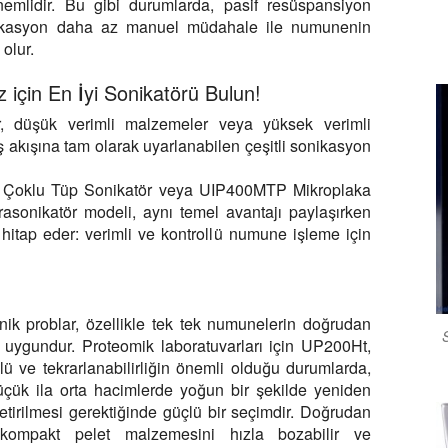
nemlidir. Bu gibi durumlarda, pasif resüspansiyon
sonikasyon daha az manuel müdahale ile numunenin
 olur.
z için En İyi Sonikatörü Bulun!
er, düşük verimli malzemeler veya yüksek verimli
iş akışına tam olarak uyarlanabilen çeşitli sonikasyon
ter Çoklu Tüp Sonikatör veya UIP400MTP Mikroplaka
asonikatör modeli, aynı temel avantajı paylaşırken
hitap eder: verimli ve kontrollü numune işleme için
nik problar, özellikle tek tek numunelerin doğrudan
 uygundur. Proteomik laboratuvarları için UP200Ht,
olü ve tekrarlanabilirliğin önemli olduğu durumlarda,
küçük ila orta hacimlerde yoğun bir şekilde yeniden
tirilmesi gerektiğinde güçlü bir seçimdir. Doğrudan
kompakt pelet malzemesini hızla bozabilir ve