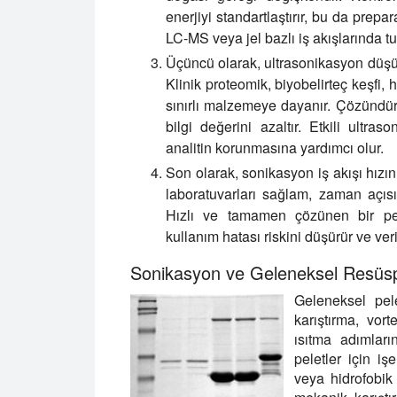
enerjiyi standartlaştırır, bu da prepa
LC-MS veya jel bazlı iş akışlarında tutar
Üçüncü olarak, ultrasonikasyon düşük 
Klinik proteomik, biyobelirteç keşfi,
sınırlı malzemeye dayanır. Çözündür
bilgi değerini azaltır. Etkili ul
analitin korunmasına yardımcı olur.
Son olarak, sonikasyon iş akışı hızı
laboratuvarları sağlam, zaman açısı
Hızlı ve tamamen çözünen bir pelet
kullanım hatası riskini düşürür ve verim
Sonikasyon ve Geleneksel Resüsp
Geleneksel pele
karıştırma, vor
ısıtma adımları
peletler için i
veya hidrofobik