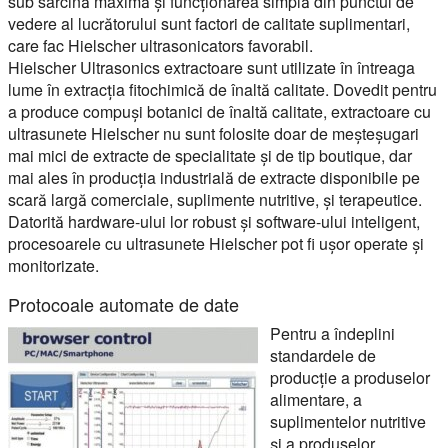
sub sarcină maximă și funcționarea simplă din punctul de
vedere al lucrătorului sunt factori de calitate suplimentari,
care fac Hielscher ultrasonicators favorabil.
Hielscher Ultrasonics extractoare sunt utilizate în întreaga
lume în extracția fitochimică de înaltă calitate. Dovedit pentru
a produce compuși botanici de înaltă calitate, extractoare cu
ultrasunete Hielscher nu sunt folosite doar de meșteșugari
mai mici de extracte de specialitate și de tip boutique, dar
mai ales în producția industrială de extracte disponibile pe
scară largă comerciale, suplimente nutritive, și terapeutice.
Datorită hardware-ului lor robust și software-ului inteligent,
procesoarele cu ultrasunete Hielscher pot fi ușor operate și
monitorizate.
Protocoale automate de date
Pentru a îndeplini
standardele de
producție a produselor
alimentare, a
suplimentelor nutritive
și a produselor