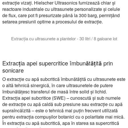
extracție vizați. Hielscher Ultrasonics furnizează chiar și
reactoare industriale cu ultrasunete personalizate și celule
de flux, care pot fi presurizate până la 300 barg, permițând
setarea presiunii optime a procesului de extracție.
Extracția cu ultrasunete a plantelor - 30 litri / 8 galoane lot
Extracția botanică cu ultrasunete oferă randamente mai mari. Hi
Extracția apei supercritice îmbunătățită prin
sonicare
O extracție cu apă subcritică îmbunătățită cu ultrasunete este
o altă tehnică sinergică, în care ultrasunetele de putere
îmbunătățesc transferul de masă între solid și lichid.
Extracția apei subcritice (SWE) – cunoscută și sub numele
de extracție cu apă caldă sub presiune sau extracție cu apă
supraîncălzită – este o tehnică mai puțin frecvent utilizată
pentru extracția compușilor botanici cu o polaritate mai mică.
În extracția cu apă subcritică, apa în starea sa supercritică