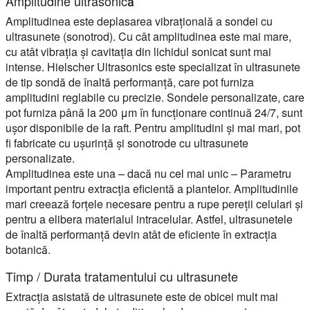
Amplitudine ultrasonică
Amplitudinea este deplasarea vibrațională a sondei cu
ultrasunete (sonotrod). Cu cât amplitudinea este mai mare,
cu atât vibrația și cavitația din lichidul sonicat sunt mai
intense. Hielscher Ultrasonics este specializat în ultrasunete
de tip sondă de înaltă performanță, care pot furniza
amplitudini reglabile cu precizie. Sondele personalizate, care
pot furniza până la 200 μm în funcționare continuă 24/7, sunt
ușor disponibile de la raft. Pentru amplitudini și mai mari, pot
fi fabricate cu ușurință și sonotrode cu ultrasunete
personalizate.
Amplitudinea este una – dacă nu cel mai unic – Parametru
important pentru extracția eficientă a plantelor. Amplitudinile
mari creează forțele necesare pentru a rupe pereții celulari și
pentru a elibera materialul intracelular. Astfel, ultrasunetele
de înaltă performanță devin atât de eficiente în extracția
botanică.
Timp / Durata tratamentului cu ultrasunete
Extracția asistată de ultrasunete este de obicei mult mai