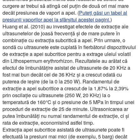
curgere ar trebui să atingă cel puțin de două ori mai mare
decât presiunea de vapori a apei. (
Puteți găsi un tabel al
presiunii vaporilor apei la sfârșitul acestei pagini.
)
Huang et al. (2010) au investigat efectele de extracție ale
ultrasunetelor de joasă frecvență și de mare putere în
combinație cu extracția subcritică a apei. Prin urmare, o
sondă cu ultrasunete este cuplată în fierbătorul dispozitivului
de extracție a apei subcritice pentru a extrage uleiul volatil
din Lithospermum erythrorhizon. Rezultatele au arătat că
efectul de îmbunătățire asistat de ultrasunete de 20 KHz a
fost mai bun decât cel de 36 KHz și a crescut odată cu
puterea de ieșire (de la 0 la 250 W). Randamentul de
extracție a apei subcritice a crescut de la 1,87% la 2,39%
prin oscilație cu ultrasunete (250 W, 20 KHz) la o
temperatură de 160°C și o presiune de 5 MPa în timpul unei
proceduri de extracție de 25 de minute. Ultrasonicarea ar
putea îmbunătăți nu numai randamentul de extracție, ci și
rata de extracție, economisind astfel timp.
Extracția apei subcritice asistată de ultrasunete poate fi
efectuată la presiuni mai mici (de exemplu, 5 barg) decât