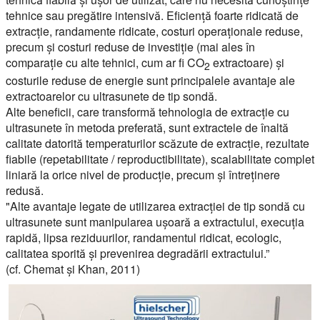
tehnice sau pregătire intensivă. Eficiență foarte ridicată de
extracție, randamente ridicate, costuri operaționale reduse,
precum și costuri reduse de investiție (mai ales în
comparație cu alte tehnici, cum ar fi CO
extractoare) și
2
costurile reduse de energie sunt principalele avantaje ale
extractoarelor cu ultrasunete de tip sondă.
Alte beneficii, care transformă tehnologia de extracție cu
ultrasunete în metoda preferată, sunt extractele de înaltă
calitate datorită temperaturilor scăzute de extracție, rezultate
fiabile (repetabilitate / reproductibilitate), scalabilitate complet
liniară la orice nivel de producție, precum și întreținere
redusă.
"Alte avantaje legate de utilizarea extracției de tip sondă cu
ultrasunete sunt manipularea ușoară a extractului, execuția
rapidă, lipsa reziduurilor, randamentul ridicat, ecologic,
calitatea sporită și prevenirea degradării extractului.”
(cf. Chemat și Khan, 2011)