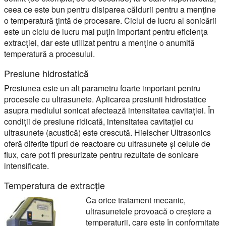
ceea ce este bun pentru disiparea căldurii pentru a menține
o temperatură țintă de procesare. Ciclul de lucru al sonicării
este un ciclu de lucru mai puțin important pentru eficiența
extracției, dar este utilizat pentru a menține o anumită
temperatură a procesului.
Presiune hidrostatică
Presiunea este un alt parametru foarte important pentru
procesele cu ultrasunete. Aplicarea presiunii hidrostatice
asupra mediului sonicat afectează intensitatea cavitației. În
condiții de presiune ridicată, intensitatea cavitației cu
ultrasunete (acustică) este crescută. Hielscher Ultrasonics
oferă diferite tipuri de reactoare cu ultrasunete și celule de
flux, care pot fi presurizate pentru rezultate de sonicare
intensificate.
Temperatura de extracție
Ca orice tratament mecanic,
ultrasunetele provoacă o creștere a
temperaturii, care este în conformitate