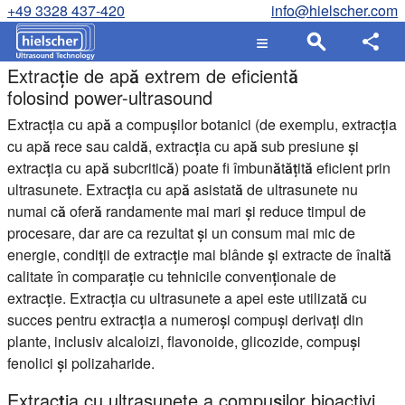
+49 3328 437-420
info@hielscher.com
Extracție de apă extrem de eficientă
folosind power-ultrasound
Extracția cu apă a compușilor botanici (de exemplu, extracția
cu apă rece sau caldă, extracția cu apă sub presiune și
extracția cu apă subcritică) poate fi îmbunătățită eficient prin
ultrasunete. Extracția cu apă asistată de ultrasunete nu
numai că oferă randamente mai mari și reduce timpul de
procesare, dar are ca rezultat și un consum mai mic de
energie, condiții de extracție mai blânde și extracte de înaltă
calitate în comparație cu tehnicile convenționale de
extracție. Extracția cu ultrasunete a apei este utilizată cu
succes pentru extracția a numeroși compuși derivați din
plante, inclusiv alcaloizi, flavonoide, glicozide, compuși
fenolici și polizaharide.
Extracția cu ultrasunete a compușilor bioactivi