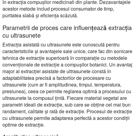
în extracția compușilor medicinali din plante. Dezavantajele
acestor metode includ procesul consumator de timp,
puritatea slabă și eficiența scăzută.
Parametrii de proces care influențează extracția
cu ultrasunete
Extracția asistată cu ultrasunete este cunoscută pentru
caracteristicile și avantajele sale unice, care fac din sonicare
tehnica de extracție superioară în comparație cu metodele
convenționale de extracție a compușilor botanici. Un avantaj
major al extracției asistate de ultrasunete constă în
adaptabilitatea precisă a factorilor de procesare cu
ultrasunete (cum ar fi amplitudinea, timpul, temperatura,
presiunea), ceea ce permite reglarea optimă a procesului cu
ultrasunete la compusul țintă. Fiecare material vegetal are
parametri ideali de extracție, sub care se obține cel mai bun
randament, calitate și rată de extracție. Procesul de extracție
cu ultrasunete permite adaptarea perfectă a acestor condiții
optime de extracție.