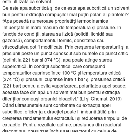
este utilizată ca solvent.
Ce este apa subcritică și de ce este apa subcritică un solvent
bun pentru extracția compușilor mai puțin polari ai plantelor?
“Apa posedă numeroase proprietăți termodinamice
influențate în mare măsură de temperatură și presiune. În
funcție de condiții, starea sa fizică (solidă, lichidă sau
gazoasă), comportamentul termic, densitatea sau
vâscozitatea pot fi modificate. Prin creșterea temperaturii și a
presiunii peste un punct cunoscut sub numele de punct critic
(definit la 221 bar și 374 °C), apa poate atinge starea
supercritică. În condiții subcritice, care corespund
temperaturilor cuprinse între 100 °C și temperatura critică
(374 °C) și presiunii cuprinse între 1 bar și presiunea critică
(221 bar) pentru a evita vaporizarea, polaritatea apei scade;
aceasta face din apă un solvent mai bun pentru extracția
diferiților compuși organici bioactivi.” (Li și Chemat, 2019)
Când ultrasunetele sunt combinate cu extracția apei
subcritice, eficiența extracției poate fi îmbunătățită prin
creșterea randamentului extractului și reducerea timpului de
extracție. Pentru rezultate optime, presiunea din reactorul
discontinuu presurizat închis sau reactorul cu celule de