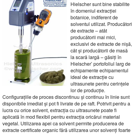
Hielscher sunt bine stabilite
în domeniul extracției
botanice, indiferent de
solventul utilizat. Producători
de extracte – atât
producătorii mai mici,
exclusivi de extracte de nișă,
cât și producătorii de masă
la scară largă – găsiți în
Hielscher’ portofoliul larg de
echipamente echipamentul
ideal de extracție cu
ultrasunete pentru cerințele
lor de producție.
Configurațiile de proces discontinuu și continuu în linie sunt
disponibile imediat și pot fi livrate de pe raft. Potrivit pentru a
lucra cu orice solvent, extracția cu ultrasunete poate fi
aplicată în mod flexibil pentru extracția oricărui material
vegetal. Utilizarea apei ca solvent permite producerea de
extracte certificate organic fără utilizarea unor solvenți foarte