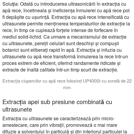
Soluția:
Odată cu introducerea ultrasonicării în extracția cu
apă rece, încetineala și ineficiența înmuierei cu apă rece pot
fi depășite cu ușurință. Extracția cu apă rece intensificată cu
ultrasunete permite menținerea temperaturilor de extracție la
rece, în timp ce cuplează forțele intense de forfecare în
mediul solid-lichid. Ca urmare a mecanismului de extracție
cu ultrasunete, pereții celulari sunt deschiși și compușii
botanici sunt eliberați rapid în apă. Extracția și infuzia cu
ultrasunete cu apă rece transformă înmuierea la rece într-un
proces extrem de eficient, oferind randamente ridicate și
extracte de înaltă calitate într-un timp scurt de extracție.
Extracția ciupercilor cu apă rece folosind UP400St cu sondă de 22
mm
Ultrasonicarea este o metodă de extracție rapidă și ușoară pentr
Extracția apei sub presiune combinată cu
ultrasunete
Extracția cu ultrasunete se caracterizează prin micro-
amestecare, care prin vibrații, promovează o mai mare
difuzie a solventului în particulă și din interiorul particulei la