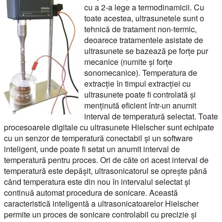
cu a 2-a lege a termodinamicii. Cu
toate acestea, ultrasunetele sunt o
tehnică de tratament non-termic,
deoarece tratamentele asistate de
ultrasunete se bazează pe forțe pur
mecanice (numite și forțe
sonomecanice). Temperatura de
extracție în timpul extracției cu
ultrasunete poate fi controlată și
menținută eficient într-un anumit
interval de temperatură selectat. Toate
procesoarele digitale cu ultrasunete Hielscher sunt echipate
cu un senzor de temperatură conectabil și un software
inteligent, unde poate fi setat un anumit interval de
temperatură pentru proces. Ori de câte ori acest interval de
temperatură este depășit, ultrasonicatorul se oprește până
când temperatura este din nou în intervalul selectat și
continuă automat procedura de sonicare. Această
caracteristică inteligentă a ultrasonicatoarelor Hielscher
permite un proces de sonicare controlabil cu precizie și