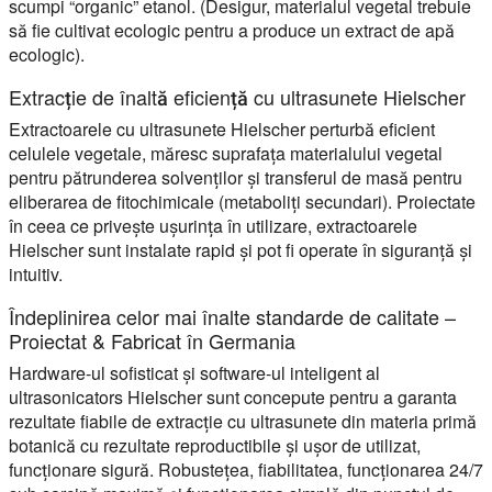
scumpi “organic” etanol. (Desigur, materialul vegetal trebuie
să fie cultivat ecologic pentru a produce un extract de apă
ecologic).
Extracție de înaltă eficiență cu ultrasunete Hielscher
Extractoarele cu ultrasunete Hielscher perturbă eficient
celulele vegetale, măresc suprafața materialului vegetal
pentru pătrunderea solvenților și transferul de masă pentru
eliberarea de fitochimicale (metaboliți secundari). Proiectate
în ceea ce privește ușurința în utilizare, extractoarele
Hielscher sunt instalate rapid și pot fi operate în siguranță și
intuitiv.
Îndeplinirea celor mai înalte standarde de calitate –
Proiectat & Fabricat în Germania
Hardware-ul sofisticat și software-ul inteligent al
ultrasonicators Hielscher sunt concepute pentru a garanta
rezultate fiabile de extracție cu ultrasunete din materia primă
botanică cu rezultate reproductibile și ușor de utilizat,
funcționare sigură. Robustețea, fiabilitatea, funcționarea 24/7