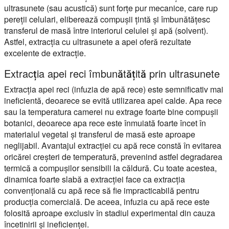
ultrasunete (sau acustică) sunt forțe pur mecanice, care rup
pereții celulari, eliberează compușii țintă și îmbunătățesc
transferul de masă între interiorul celulei și apă (solvent).
Astfel, extracția cu ultrasunete a apei oferă rezultate
excelente de extracție.
Extracția apei reci îmbunătățită prin ultrasunete
Extracția apei reci (infuzia de apă rece) este semnificativ mai
ineficientă, deoarece se evită utilizarea apei calde. Apa rece
sau la temperatura camerei nu extrage foarte bine compușii
botanici, deoarece apa rece este înmuiată foarte încet în
materialul vegetal și transferul de masă este aproape
neglijabil. Avantajul extracției cu apă rece constă în evitarea
oricărei creșteri de temperatură, prevenind astfel degradarea
termică a compușilor sensibili la căldură. Cu toate acestea,
dinamica foarte slabă a extracției face ca extracția
convențională cu apă rece să fie impracticabilă pentru
producția comercială. De aceea, infuzia cu apă rece este
folosită aproape exclusiv în stadiul experimental din cauza
încetinirii și ineficienței.