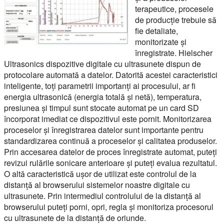
terapeutice, procesele
de producție trebuie să
fie detaliate,
monitorizate și
înregistrate. Hielscher
Ultrasonics dispozitive digitale cu ultrasunete dispun de
protocolare automată a datelor. Datorită acestei caracteristici
inteligente, toți parametrii importanți ai procesului, ar fi
energia ultrasonică (energia totală și netă), temperatura,
presiunea și timpul sunt stocate automat pe un card SD
încorporat imediat ce dispozitivul este pornit. Monitorizarea
proceselor și înregistrarea datelor sunt importante pentru
standardizarea continuă a proceselor și calitatea produselor.
Prin accesarea datelor de proces înregistrate automat, puteți
revizui rulările sonicare anterioare și puteți evalua rezultatul.
O altă caracteristică ușor de utilizat este controlul de la
distanță al browserului sistemelor noastre digitale cu
ultrasunete. Prin intermediul controlului de la distanță al
browserului puteți porni, opri, regla și monitoriza procesorul
cu ultrasunete de la distanță de oriunde.