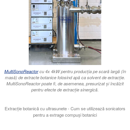
MultiSonoReactor
cu 4x 4kW pentru producția pe scară largă (în
masă) de extracte botanice folosind apă ca solvent de extracție.
MultiSonoReactor poate fi, de asemenea, presurizat și încălzit
pentru efecte de extracție sinergică.
Extracție botanică cu ultrasunete - Cum se utilizează sonicators
pentru a extrage compuși botanici
În această prezentare vă prezentăm fabricarea extractelor botan