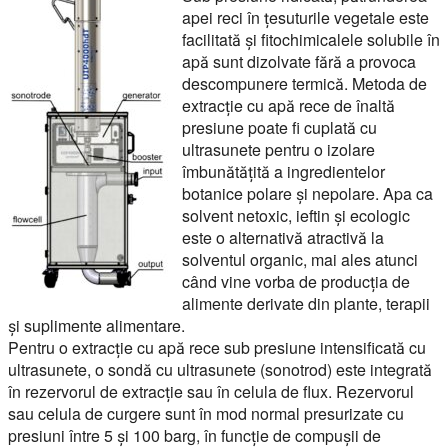
apei reci în țesuturile vegetale este
facilitată și fitochimicalele solubile în
apă sunt dizolvate fără a provoca
descompunere termică. Metoda de
extracție cu apă rece de înaltă
presiune poate fi cuplată cu
ultrasunete pentru o izolare
îmbunătățită a ingredientelor
botanice polare și nepolare. Apa ca
solvent netoxic, ieftin și ecologic
este o alternativă atractivă la
solventul organic, mai ales atunci
când vine vorba de producția de
alimente derivate din plante, terapii
și suplimente alimentare.
Pentru o extracție cu apă rece sub presiune intensificată cu
ultrasunete, o sondă cu ultrasunete (sonotrod) este integrată
în rezervorul de extracție sau în celula de flux. Rezervorul
sau celula de curgere sunt în mod normal presurizate cu
presiuni între 5 și 100 barg, în funcție de compușii de