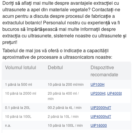
Doriți să aflați mai multe despre avantajele extracției cu
ultrasunete a apei din materiale vegetale? Contactați-ne
acum pentru a discuta despre procesul de fabricație a
extractului botanic! Personalul nostru cu experiență va fi
bucuros să împărtășească mai multe informații despre
extracția cu ultrasunete, sistemele noastre cu ultrasunete și
prețuri!
Tabelul de mai jos vă oferă o indicație a capacității
aproximative de procesare a ultrasonicators noastre:
Volumul lotului
Debitul
Dispozitive
recomandate
1 până la 500 ml
10 până la 200 ml/min
UP100H
10 până la 2000 ml
20 până la 400 ml /
UP200Ht
,
UP400St
min
0.1 până la 20L
00.2 până la 4L / min
UIP2000hdT
10 până la 100L
2 până la 10L / min
UIP4000hdT
n.a.
10 până la 100L / min
UIP16000