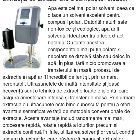
Apa este cel mai polar solvent, ceea ce
o face un solvent excelent pentru
compușii polari. Datorită naturii sale
non-toxice și ecologice, apa ar fi
solventul ideal pentru orice extract
botanic. Cu toate acestea,
componentele mai puțin polare și
nepolare se dizolvă slab sau deloc în
apă. În plus, fără nicio promovare a
transferului în masă, procesul de
extracție în apă ar fi incredibil de lent și, prin urmare,
nerentabil. Ultrasunetele de înaltă intensitate și joasă
frecvență sunt o tehnică de extracție foarte eficientă, care
asigură amestecare intensă și transfer de masă. Prin urmare,
extracția cu ultrasunete este bine cunoscută pentru a oferi
avantaje semnificative față de metodele convenționale de
extracție. Aceste avantaje includ randamente mai mari,
procesare rapidă, rotație rapidă a loturilor, precum și
extracție continuă în linie, utilizarea solvenților verzi, condiții
ușoare de extracție, care păstrează compușii extrașilor,