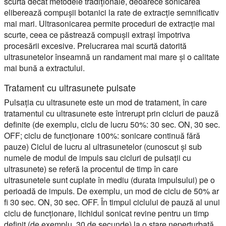
scurtă decât metodele tradiționale, deoarece sonicarea
eliberează compușii botanici la rate de extracție semnificativ
mai mari. Ultrasonicarea permite proceduri de extracție mai
scurte, ceea ce păstrează compușii extrași împotriva
procesării excesive. Prelucrarea mai scurtă datorită
ultrasunetelor înseamnă un randament mai mare și o calitate
mai bună a extractului.
Tratament cu ultrasunete pulsate
Pulsația cu ultrasunete este un mod de tratament, în care
tratamentul cu ultrasunete este întrerupt prin cicluri de pauză
definite (de exemplu, ciclu de lucru 50%: 30 sec. ON, 30 sec.
OFF; ciclu de funcționare 100%: sonicare continuă fără
pauze) Ciclul de lucru al ultrasunetelor (cunoscut și sub
numele de modul de impuls sau cicluri de pulsații cu
ultrasunete) se referă la procentul de timp în care
ultrasunetele sunt cuplate în mediu (durata impulsului) pe o
perioadă de impuls. De exemplu, un mod de ciclu de 50% ar
fi 30 sec. ON, 30 sec. OFF. În timpul ciclului de pauză al unui
ciclu de funcționare, lichidul sonicat revine pentru un timp
definit (de exemplu, 30 de secunde) la o stare neperturbată,