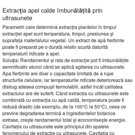
Extracția apei calde îmbunătățită prin
ultrasunete
Parametrii care determină extracția plantelor în timpul
extracției apei sunt temperatura, timpul, presiunea și
suprafața materialului vegetal. Un extract de apă fierbinte
poate fi preparat pe o durată relativ scurtă datorită
temperaturii ridicate a apei.
Soluția:
Randamentul și rata de extracție pot fi îmbunătățite
semnificativ atunci când se aplică agitarea cu ultrasunete.
Apa fierbinte are doar o capacitate limitată de a rupe
structurile celulare, iar temperaturile ridicate deteriorează sau
distrug adesea compușii termolabili, astfel încât calitatea
extractului are de suferit. Când extracția cu ultrasunete este
combinată cu extracția cu apă caldă, temperatura poate fi
redusă drastic (de exemplu, de la 100°C la 50°C), ceea ce
previne degradarea termică a ingredientelor botanice
extrase, crește randamentul total și economisește energie.
Cavitația cu ultrasunete este principiul din spatele
fenomenului de extracție cu ultrasunete. Cavitația cu